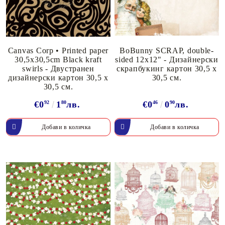
Canvas Corp • Printed paper
BoBunny SCRAP, double-
30,5x30,5cm Black kraft
sided 12x12" - Дизайнерски
swirls - Двустранен
скрапбукинг картон 30,5 х
дизайнерски картон 30,5 х
30,5 см.
30,5 см.
€0
92
1
80
лв.
€0
46
0
90
лв.