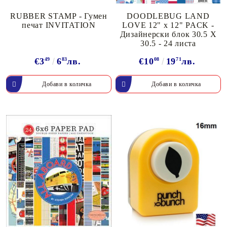
RUBBER STAMP - Гумен
DOODLEBUG LAND
печат INVITATION
LOVE 12" x 12" PACK -
Дизайнерски блок 30.5 X
30.5 - 24 листа
€3
49
6
83
лв.
€10
08
19
71
лв.