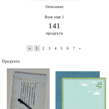
Описание
Виж още
141
продукти
«
1
2
3
4
5
6
7
»
Продукти