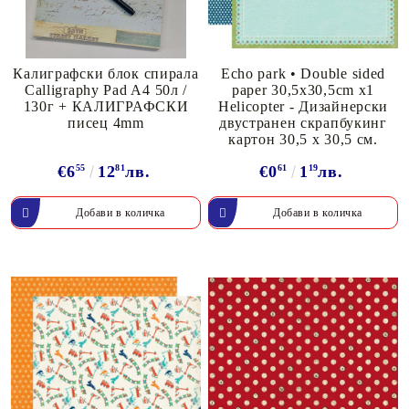
Калиграфски блок спирала
Echo park • Double sided
Calligraphy Pad A4 50л /
paper 30,5x30,5cm x1
130г + КАЛИГРАФСКИ
Helicopter - Дизайнерски
писец 4mm
двустранен скрапбукинг
картон 30,5 х 30,5 см.
€6
55
12
81
лв.
€0
61
1
19
лв.