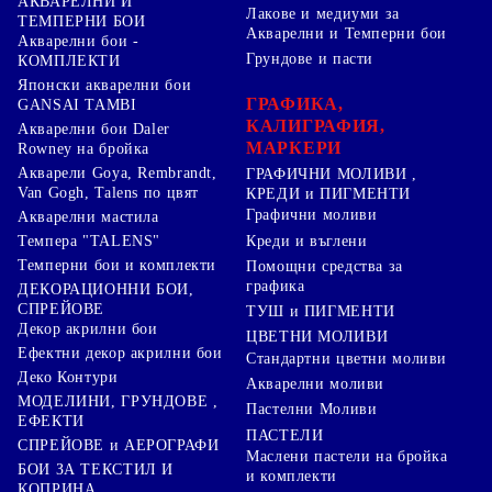
АКВАРЕЛНИ И
Лакове и медиуми за
ТЕМПЕРНИ БОИ
Акварелни и Темперни бои
Акварелни бои -
Грундове и пасти
КОМПЛЕКТИ
Японски акварелни бои
ГРАФИКА,
GANSAI TAMBI
КАЛИГРАФИЯ,
Акварелни бои Daler
МАРКЕРИ
Rowney на бройка
Акварели Goya, Rembrandt,
ГРАФИЧНИ МОЛИВИ ,
Van Gogh, Talens по цвят
КРЕДИ и ПИГМЕНТИ
Графични моливи
Акварелни мастила
Креди и въглени
Темпера "TALENS"
Темперни бои и комплекти
Помощни средства за
графика
ДЕКОРАЦИОННИ БОИ,
СПРЕЙОВЕ
ТУШ и ПИГМЕНТИ
Декор акрилни бои
ЦВЕТНИ МОЛИВИ
Ефектни декор акрилни бои
Стандартни цветни моливи
Деко Контури
Акварелни моливи
МОДЕЛИНИ, ГРУНДОВЕ ,
Пастелни Моливи
ЕФЕКТИ
ПАСТЕЛИ
СПРЕЙОВЕ и АЕРОГРАФИ
Маслени пастели на бройка
БОИ ЗА ТЕКСТИЛ И
и комплекти
КОПРИНА