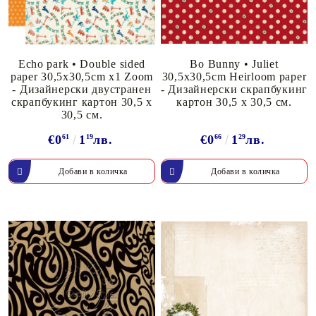
Echo park • Double sided
Bo Bunny • Juliet
paper 30,5x30,5cm x1 Zoom
30,5x30,5cm Heirloom paper
- Дизайнерски двустранен
- Дизайнерски скрапбукинг
скрапбукинг картон 30,5 х
картон 30,5 х 30,5 см.
30,5 см.
€0
61
1
19
лв.
€0
66
1
29
лв.