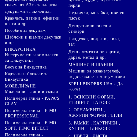
голяма от А3+ стандартна
перли
Декупажни лак/лепила
Перлички, мозайки, цветен
Краклета, патини, ефектни
пясък
пасти и др.
Декоративно тиксо и
Пособия за декупаж
стикери
Шаблони и щампи декупаж
Панделки, ширити, лико,
и др.
тел
ЕНКАУСТИКА
Деко елементи от хартия,
Инструменти и комплекти
дърво, метал и др.
за Енкаустика
МАШИНИ И ЩАНЦИ
Восък за Енкаустика
Машини за рязане/релеф,
Картони и блокове за
подвързване и консумативи
Енкаустика
SPELLBINDERS USA - До
МОДЕЛИРАНЕ
-60%!
Моделини, глини и смоли
1. ОСНОВНИ ФОРМИ,
Полимерна глина - PAPA'S
ЕТИКЕТИ, ТАГОВЕ
CLAY
2. ОРНАМЕНТИ ,
Полимерна глина - FIMO
АЖУРНИ ФОРМИ , ЪГЛИ
PROFESSIONAL
Полимерна глина - FIMO
3. РАМКИ , КАРТИЧКИ ,
SOFT, FIMO EFFECT
КУТИИ , ПЛИКОВЕ
Полимерна глина -
4. ЦВЕТЯ , ЛИСТА ,