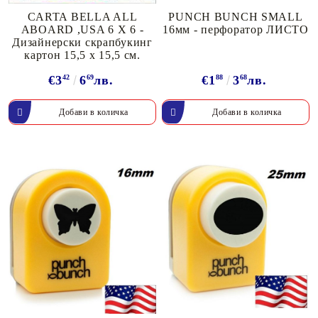
CARTA BELLA ALL
PUNCH BUNCH SMALL
ABOARD ,USA 6 X 6 -
16мм - перфоратор ЛИСТО
Дизайнерски скрапбукинг
картон 15,5 х 15,5 см.
€3
42
6
69
лв.
€1
88
3
68
лв.