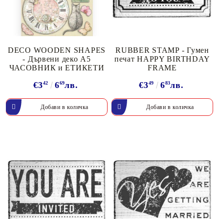
DECO WOODEN SHAPES
RUBBER STAMP - Гумен
- Дървени деко A5
печат HAPPY BIRTHDAY
ЧАСОВНИК и ЕТИКЕТИ
FRAME
€3
42
6
69
лв.
€3
49
6
83
лв.