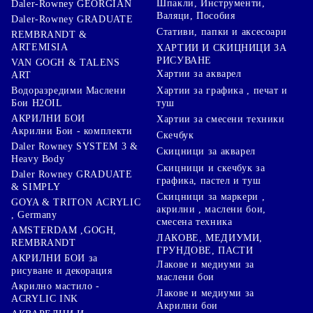
Шпакли, Инструменти,
Daler-Rowney GEORGIAN
Валяци, Пособия
Daler-Rowney GRADUATE
Стативи, папки и аксесоари
REMBRANDT &
ARTEMISIA
ХАРТИИ И СКИЦНИЦИ ЗА
РИСУВАНЕ
VAN GOGH & TALENS
Хартии за акварел
ART
Хартии за графика , печат и
Водоразредими Маслени
туш
Бои H2OIL
АКРИЛНИ БОИ
Хартии за смесени техники
Акрилни Бои - комплекти
Скечбук
Daler Rowney SYSTEM 3 &
Скицници за акварел
Heavy Body
Скицници и скечбук за
Daler Rowney GRADUATE
графика, пастел и туш
& SIMPLY
Скицници за маркери ,
GOYA & TRITON АCRYLIC
акрилни , маслени бои,
, Germany
смесена техника
AMSTERDAM ,GOGH,
ЛАКОВЕ, МЕДИУМИ,
REMBRANDT
ГРУНДОВЕ, ПАСТИ
АКРИЛНИ БОИ за
Лакове и медиуми за
рисуване и декорация
маслени бои
Акрилно мастило -
Лакове и медиуми за
ACRYLIC INK
Акрилни бои