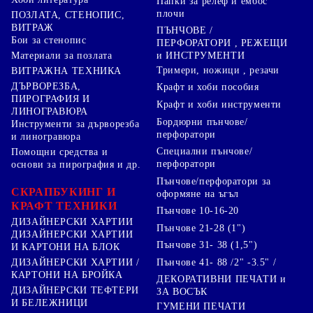
Папки за релеф и ембос
плочи
ПОЗЛАТА, СТЕНОПИС,
ВИТРАЖ
ПЪНЧОВЕ /
Бои за стенопис
ПЕРФОРАТОРИ , РЕЖЕЩИ
Материали за позлата
и ИНСТРУМЕНТИ
Тримери, ножици , резачи
ВИТРАЖНА ТЕХНИКА
ДЪРВОРЕЗБА,
Крафт и хоби пособия
ПИРОГРАФИЯ И
Крафт и хоби инструменти
ЛИНОГРАВЮРА
Бордюрни пънчове/
Инструменти за дърворезба
перфоратори
и линогравюра
Специални пънчове/
Помощни средства и
перфоратори
основи за пирография и др.
Пънчове/перфоратори за
СКРАПБУКИНГ И
оформяне на ъгъл
КРАФТ ТЕХНИКИ
Пънчове 10-16-20
ДИЗАЙНЕРСКИ ХАРТИИ
Пънчове 21-28 (1")
ДИЗАЙНЕРСКИ ХАРТИИ
Пънчове 31- 38 (1,5")
И КАРТОНИ НА БЛОК
Пънчове 41- 88 /2" -3.5" /
ДИЗАЙНЕРСКИ ХАРТИИ /
КАРТОНИ НА БРОЙКА
ДЕКОРАТИВНИ ПЕЧАТИ и
ДИЗАЙНЕРСКИ ТЕФТЕРИ
ЗА ВОСЪК
И БЕЛЕЖНИЦИ
ГУМЕНИ ПЕЧАТИ