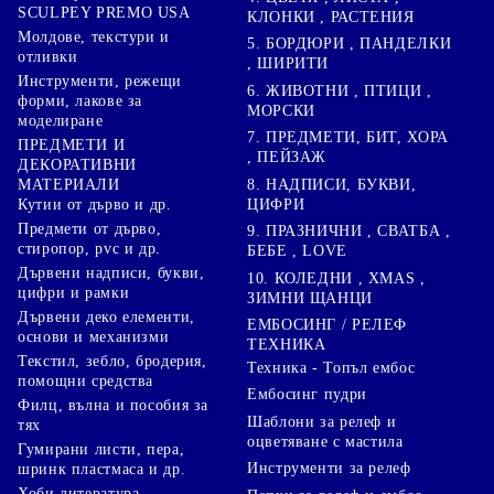
SCULPEY PREMO USA
КЛОНКИ , РАСТЕНИЯ
Молдове, текстури и
5. БОРДЮРИ , ПАНДЕЛКИ
отливки
, ШИРИТИ
Инструменти, режещи
6. ЖИВОТНИ , ПТИЦИ ,
форми, лакове за
МОРСКИ
моделиране
7. ПРЕДМЕТИ, БИТ, ХОРА
ПРЕДМЕТИ И
, ПЕЙЗАЖ
ДЕКОРАТИВНИ
8. НАДПИСИ, БУКВИ,
МАТЕРИАЛИ
ЦИФРИ
Кутии от дърво и др.
Предмети от дърво,
9. ПРАЗНИЧНИ , СВАТБА ,
стиропор, pvc и др.
БЕБЕ , LOVE
Дървени надписи, букви,
10. КОЛЕДНИ , XMAS ,
цифри и рамки
ЗИМНИ ЩАНЦИ
Дървени деко елементи,
ЕМБОСИНГ / РЕЛЕФ
основи и механизми
ТЕХНИКА
Текстил, зебло, бродерия,
Техника - Топъл ембос
помощни средства
Ембосинг пудри
Филц, вълна и пособия за
Шаблони за релеф и
тях
оцветяване с мастила
Гумирани листи, пера,
Инструменти за релеф
шринк пластмаса и др.
Хоби литература