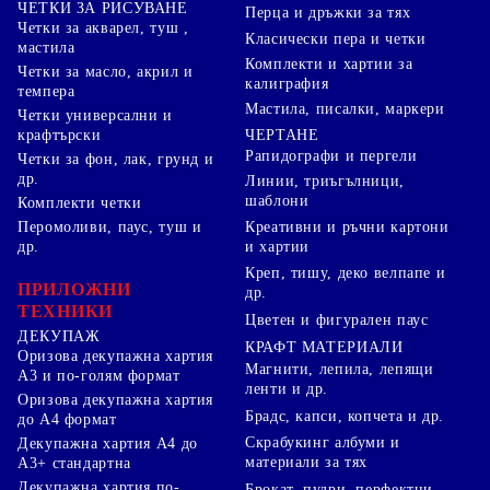
ЧЕТКИ ЗА РИСУВАНЕ
Перца и дръжки за тях
Четки за акварел, туш ,
Класически пера и четки
мастила
Комплекти и хартии за
Четки за масло, акрил и
калиграфия
темпера
Мастила, писалки, маркери
Четки универсални и
ЧЕРТАНЕ
крафтърски
Рапидографи и пергели
Четки за фон, лак, грунд и
др.
Линии, триъгълници,
шаблони
Комплекти четки
Перомоливи, паус, туш и
Креативни и ръчни картони
др.
и хартии
Креп, тишу, деко велпапе и
ПРИЛОЖНИ
др.
ТЕХНИКИ
Цветен и фигурален паус
ДЕКУПАЖ
КРАФТ МАТЕРИАЛИ
Оризова декупажна хартия
Магнити, лепила, лепящи
А3 и по-голям формат
ленти и др.
Оризова декупажна хартия
Брадс, капси, копчета и др.
до А4 формат
Скрабукинг албуми и
Декупажна хартия А4 до
материали за тях
А3+ стандартна
Декупажна хартия по-
Брокат, пудри, перфектни