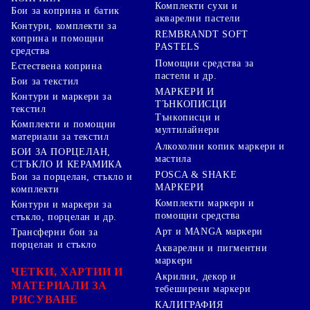
Комплекти сухи и
Бои за коприна и батик
акварелни пастели
Контури, комплекти за
REMBRANDT SOFT
коприна и помощни
PASTELS
средства
Помощни средства за
Естествена коприна
пастели и др.
Бои за текстил
МАРКЕРИ И
Контури и маркери за
ТЪНКОПИСЦИ
текстил
Тънкописци и
Комплекти и помощни
мултилайнери
материали за текстил
Алкохолни копик маркери и
БОИ ЗА ПОРЦЕЛАН,
мастила
СТЪКЛО И КЕРАМИКА
POSCA & SHAKE
Бои за порцелан, стъкло и
МАРКЕРИ
комплекти
Комплекти маркери и
Контури и маркери за
помощни средства
стъкло, порцелан и др.
Арт и MANGA маркери
Трансферни бои за
порцелан и стъкло
Акварелни и пигментни
маркери
ЧЕТКИ, ХАРТИИ И
Акрилни, декор и
МАТЕРИАЛИ ЗА
тебеширени маркери
РИСУВАНЕ
КАЛИГРАФИЯ