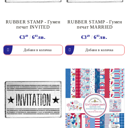
RUBBER STAMP - Гумен
RUBBER STAMP - Гумен
печат INVITED
печат MARRIED
€3
49
6
83
лв.
€3
49
6
83
лв.