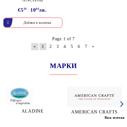
€5
34
10
44
лв.
Page 1 of 7
«
1
2
3
4
5
6
7
»
МАРКИ
ALADINE
AMERICAN CRAFTS
Виж всички