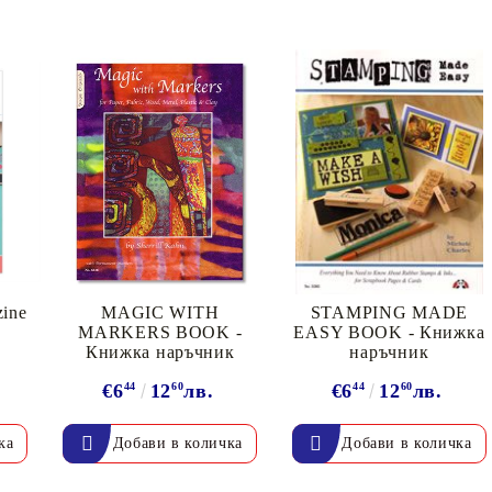
ine
MAGIC WITH
STAMPING MADE
MARKERS BOOK -
EASY BOOK - Книжка
Книжка наръчник
наръчник
€6
44
12
60
лв.
€6
44
12
60
лв.