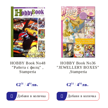
HOBBY Book No48
HOBBY Book No36
"Работа с филц" ,
"JEWELLERY BOXES"
Stamperia
,Stamperia
€2
51
4
91
лв.
€2
51
4
91
лв.