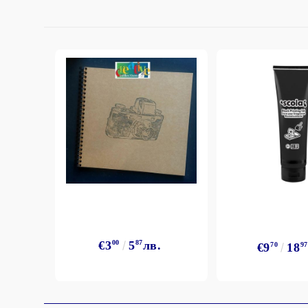
€3
00
5
87
лв.
€9
70
18
97