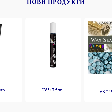
НОВИ ПРОДУКТИ
лв.
€3
84
7
51
лв.
€3
00