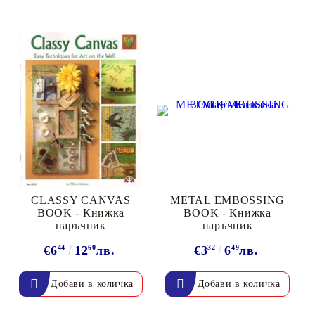
CLASSY CANVAS
METAL EMBOSSING
BOOK - Книжка
BOOK - Книжка
наръчник
наръчник
€6
44
12
60
лв.
€3
32
6
49
лв.