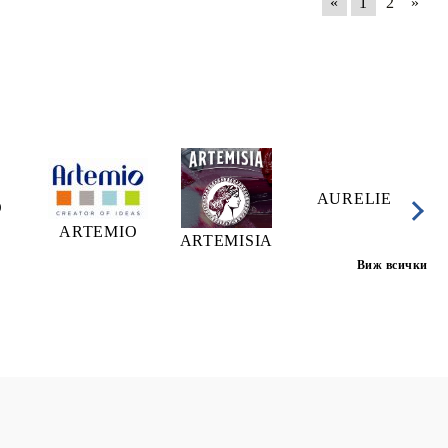
«
1
2
»
AURELIE
A
O
ARTEMIO
ARTEMISIA
Виж всички