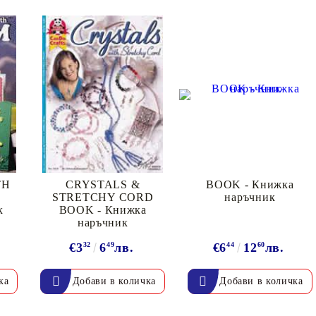
Моят профил
Вход
Регистрация
TH
CRYSTALS &
BOOK - Книжка
STRETCHY CORD
наръчник
к
BOOK - Книжка
BGN
EUR
наръчник
€3
32
6
49
лв.
€6
44
12
60
лв.
BG
EN