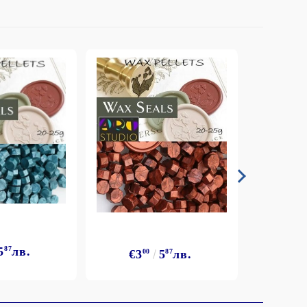
5
87
лв.
€3
€3
00
5
87
лв.