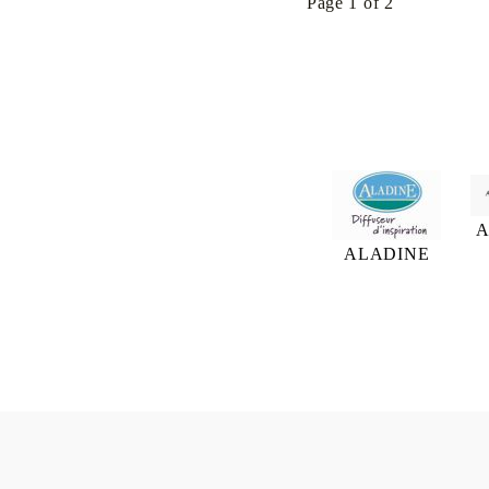
Page 1 of 2
Pigment & Dye French ink
Пигментни Мастила
ЕКСКЛУЗИВНИ,
АЛКОХОЛНИ и СПРЕЙ
A
ALADINE