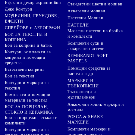
Ефектни декор акрилни бои
Стандартни цветни моливи
Деко Контури
Акварелни моливи
МОДЕЛИНИ, ГРУНДОВЕ ,
Пастелни Моливи
ЕФЕКТИ
ПАСТЕЛИ
СПРЕЙОВЕ и АЕРОГРАФИ
Маслени пастели на бройка
БОИ ЗА ТЕКСТИЛ И
и комплекти
КОПРИНА
Комплекти сухи и
Бои за коприна и батик
акварелни пастели
Контури, комплекти за
REMBRANDT SOFT
коприна и помощни
PASTELS
средства
Помощни средства за
Естествена коприна
пастели и др.
Бои за текстил
МАРКЕРИ И
Контури и маркери за
ТЪНКОПИСЦИ
текстил
Тънкописци и
Комплекти и помощни
мултилайнери
материали за текстил
Алкохолни копик маркери и
БОИ ЗА ПОРЦЕЛАН,
мастила
СТЪКЛО И КЕРАМИКА
POSCA & SHAKE
Бои за порцелан, стъкло и
МАРКЕРИ
комплекти
Комплекти маркери и
Контури и маркери за
помощни средства