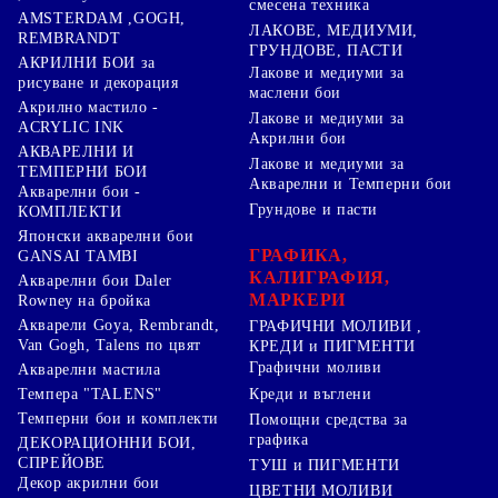
смесена техника
AMSTERDAM ,GOGH,
ЛАКОВЕ, МЕДИУМИ,
REMBRANDT
ГРУНДОВЕ, ПАСТИ
АКРИЛНИ БОИ за
Лакове и медиуми за
рисуване и декорация
маслени бои
Акрилно мастило -
Лакове и медиуми за
ACRYLIC INK
Акрилни бои
АКВАРЕЛНИ И
Лакове и медиуми за
ТЕМПЕРНИ БОИ
Акварелни и Темперни бои
Акварелни бои -
Грундове и пасти
КОМПЛЕКТИ
Японски акварелни бои
ГРАФИКА,
GANSAI TAMBI
КАЛИГРАФИЯ,
Акварелни бои Daler
МАРКЕРИ
Rowney на бройка
Акварели Goya, Rembrandt,
ГРАФИЧНИ МОЛИВИ ,
Van Gogh, Talens по цвят
КРЕДИ и ПИГМЕНТИ
Графични моливи
Акварелни мастила
Креди и въглени
Темпера "TALENS"
Темперни бои и комплекти
Помощни средства за
графика
ДЕКОРАЦИОННИ БОИ,
СПРЕЙОВЕ
ТУШ и ПИГМЕНТИ
Декор акрилни бои
ЦВЕТНИ МОЛИВИ