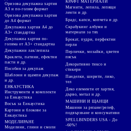
КРАФТ МАТЕРИАЛИ
Оризова декупажна хартия
Магнити, лепила, лепящи
А3 и по-голям формат
ленти и др.
Оризова декупажна хартия
Брадс, капси, копчета и др.
до А4 формат
Скрабукинг албуми и
Декупажна хартия А4 до
материали за тях
А3+ стандартна
Декупажна хартия по-
Брокат, пудри, перфектни
голяма от А3+ стандартна
перли
Декупажни лак/лепила
Перлички, мозайки, цветен
Краклета, патини, ефектни
пясък
пасти и др.
Декоративно тиксо и
Пособия за декупаж
стикери
Шаблони и щампи декупаж
Панделки, ширити, лико,
и др.
тел
ЕНКАУСТИКА
Деко елементи от хартия,
Инструменти и комплекти
дърво, метал и др.
за Енкаустика
МАШИНИ И ЩАНЦИ
Восък за Енкаустика
Машини за рязане/релеф,
Картони и блокове за
подвързване и консумативи
Енкаустика
SPELLBINDERS USA - До
МОДЕЛИРАНЕ
-60%!
Моделини, глини и смоли