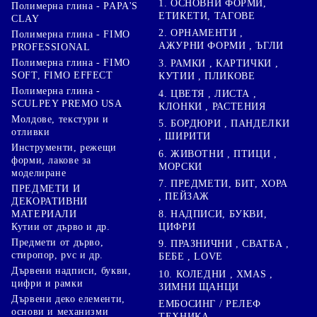
1. ОСНОВНИ ФОРМИ,
Полимерна глина - PAPA'S
ЕТИКЕТИ, ТАГОВЕ
CLAY
2. ОРНАМЕНТИ ,
Полимерна глина - FIMO
АЖУРНИ ФОРМИ , ЪГЛИ
PROFESSIONAL
Полимерна глина - FIMO
3. РАМКИ , КАРТИЧКИ ,
SOFT, FIMO EFFECT
КУТИИ , ПЛИКОВЕ
Полимерна глина -
4. ЦВЕТЯ , ЛИСТА ,
SCULPEY PREMO USA
КЛОНКИ , РАСТЕНИЯ
Молдове, текстури и
5. БОРДЮРИ , ПАНДЕЛКИ
отливки
, ШИРИТИ
Инструменти, режещи
6. ЖИВОТНИ , ПТИЦИ ,
форми, лакове за
МОРСКИ
моделиране
7. ПРЕДМЕТИ, БИТ, ХОРА
ПРЕДМЕТИ И
, ПЕЙЗАЖ
ДЕКОРАТИВНИ
8. НАДПИСИ, БУКВИ,
МАТЕРИАЛИ
ЦИФРИ
Кутии от дърво и др.
Предмети от дърво,
9. ПРАЗНИЧНИ , СВАТБА ,
стиропор, pvc и др.
БЕБЕ , LOVE
Дървени надписи, букви,
10. КОЛЕДНИ , XMAS ,
цифри и рамки
ЗИМНИ ЩАНЦИ
Дървени деко елементи,
ЕМБОСИНГ / РЕЛЕФ
основи и механизми
ТЕХНИКА