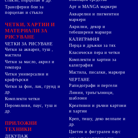
стъкло, порцелан и др.
Арт и MANGA маркери
Трансферни бои за
порцелан и стъкло
Акварелни и пигментни
маркери
ЧЕТКИ, ХАРТИИ И
Акрилни, декор и
МАТЕРИАЛИ ЗА
тебеширени маркери
РИСУВАНЕ
КАЛИГРАФИЯ
ЧЕТКИ ЗА РИСУВАНЕ
Перца и дръжки за тях
Четки за акварел, туш ,
Класически пера и четки
мастила
Комплекти и хартии за
Четки за масло, акрил и
калиграфия
темпера
Мастила, писалки, маркери
Четки универсални и
ЧЕРТАНЕ
крафтърски
Рапидографи и пергели
Четки за фон, лак, грунд и
др.
Линии, триъгълници,
шаблони
Комплекти четки
Перомоливи, паус, туш и
Креативни и ръчни картони
др.
и хартии
Креп, тишу, деко велпапе и
ПРИЛОЖНИ
др.
ТЕХНИКИ
Цветен и фигурален паус
ДЕКУПАЖ