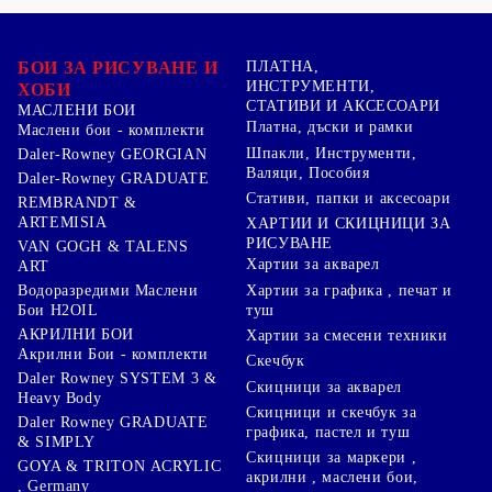
БОИ ЗА РИСУВАНЕ И
ПЛАТНА,
ИНСТРУМЕНТИ,
ХОБИ
СТАТИВИ И АКСЕСОАРИ
МАСЛЕНИ БОИ
Платна, дъски и рамки
Маслени бои - комплекти
Шпакли, Инструменти,
Daler-Rowney GEORGIAN
Валяци, Пособия
Daler-Rowney GRADUATE
Стативи, папки и аксесоари
REMBRANDT &
ARTEMISIA
ХАРТИИ И СКИЦНИЦИ ЗА
РИСУВАНЕ
VAN GOGH & TALENS
Хартии за акварел
ART
Хартии за графика , печат и
Водоразредими Маслени
туш
Бои H2OIL
АКРИЛНИ БОИ
Хартии за смесени техники
Акрилни Бои - комплекти
Скечбук
Daler Rowney SYSTEM 3 &
Скицници за акварел
Heavy Body
Скицници и скечбук за
Daler Rowney GRADUATE
графика, пастел и туш
& SIMPLY
Скицници за маркери ,
GOYA & TRITON АCRYLIC
акрилни , маслени бои,
, Germany