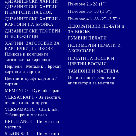
ДИЗАЙНЕРСКИ ХАРТИИ
Пънчове 21-28 (1")
ДИЗАЙНЕРСКИ ХАРТИИ
Пънчове 31- 38 (1,5")
И КАРТОНИ НА БЛОК
Пънчове 41- 88 /2" -3.5" /
ДИЗАЙНЕРСКИ ХАРТИИ /
КАРТОНИ НА БРОЙКА
ДЕКОРАТИВНИ ПЕЧАТИ и
ДИЗАЙНЕРСКИ ТЕФТЕРИ
ЗА ВОСЪК
И БЕЛЕЖНИЦИ
ГУМЕНИ ПЕЧАТИ
ХАРТИИ, ЗАГОТОВКИ ЗА
ПОЛИМЕРНИ ПЕЧАТИ И
КАРТИЧКИ, ПЛИКОВЕ
АКСЕСОАРИ
Пликове и комплекти
ПЕЧАТИ ЗА ВОСЪК И
заготовки за картички
ЦВЕТНИ ВОСЪЦИ
Перлени , Металик , Брокат
ТАМПОНИ И МАСТИЛА
картони и хартии
Почистващи средства и
Цветни и крафт картони /
апликатори за мастила
хартии
MEMENTO - Dye Ink Japan
VERSACRAFT - За текстил,
дърво, глина и други
VERSAMAGIC - Chalk ink,
Тебеширено мастило
BRILLIANCE - Пигментно
мастило
StazON Series - Пигментно