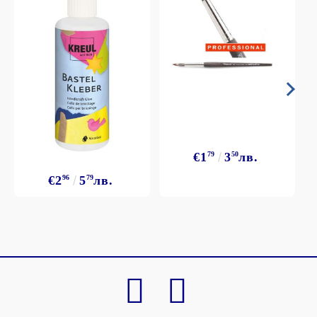
€1
79
3
50
лв.
€2
96
5
79
лв.