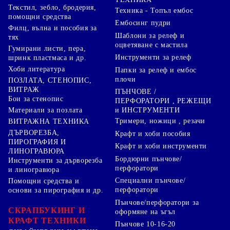
Текстил, зебло, бродерия,
Техника - Топъл ембос
помощни средства
Ембосинг пудри
Филц, вълна и пособия за
Шаблони за релеф и
тях
оцветяване с мастила
Гумирани листи, пера,
Инструменти за релеф
шринк пластмаса и др.
Хоби литература
Папки за релеф и ембос
плочи
ПОЗЛАТА, СТЕНОПИС,
ВИТРАЖ
ПЪНЧОВЕ /
Бои за стенопис
ПЕРФОРАТОРИ , РЕЖЕЩИ
Материали за позлата
и ИНСТРУМЕНТИ
Тримери, ножици , резачи
ВИТРАЖНА ТЕХНИКА
ДЪРВОРЕЗБА,
Крафт и хоби пособия
ПИРОГРАФИЯ И
Крафт и хоби инструменти
ЛИНОГРАВЮРА
Бордюрни пънчове/
Инструменти за дърворезба
перфоратори
и линогравюра
Специални пънчове/
Помощни средства и
перфоратори
основи за пирография и др.
Пънчове/перфоратори за
СКРАПБУКИНГ И
оформяне на ъгъл
КРАФТ ТЕХНИКИ
Пънчове 10-16-20