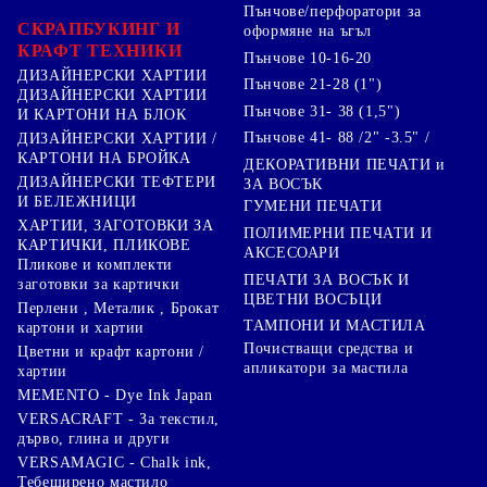
Пънчове/перфоратори за
СКРАПБУКИНГ И
оформяне на ъгъл
КРАФТ ТЕХНИКИ
Пънчове 10-16-20
ДИЗАЙНЕРСКИ ХАРТИИ
Пънчове 21-28 (1")
ДИЗАЙНЕРСКИ ХАРТИИ
Пънчове 31- 38 (1,5")
И КАРТОНИ НА БЛОК
Пънчове 41- 88 /2" -3.5" /
ДИЗАЙНЕРСКИ ХАРТИИ /
КАРТОНИ НА БРОЙКА
ДЕКОРАТИВНИ ПЕЧАТИ и
ДИЗАЙНЕРСКИ ТЕФТЕРИ
ЗА ВОСЪК
И БЕЛЕЖНИЦИ
ГУМЕНИ ПЕЧАТИ
ХАРТИИ, ЗАГОТОВКИ ЗА
ПОЛИМЕРНИ ПЕЧАТИ И
КАРТИЧКИ, ПЛИКОВЕ
АКСЕСОАРИ
Пликове и комплекти
ПЕЧАТИ ЗА ВОСЪК И
заготовки за картички
ЦВЕТНИ ВОСЪЦИ
Перлени , Металик , Брокат
ТАМПОНИ И МАСТИЛА
картони и хартии
Почистващи средства и
Цветни и крафт картони /
апликатори за мастила
хартии
MEMENTO - Dye Ink Japan
VERSACRAFT - За текстил,
дърво, глина и други
VERSAMAGIC - Chalk ink,
Тебеширено мастило