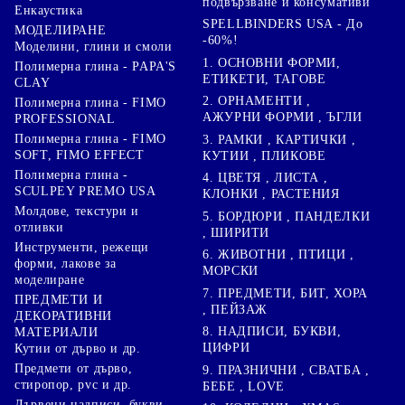
подвързване и консумативи
Енкаустика
SPELLBINDERS USA - До
МОДЕЛИРАНЕ
-60%!
Моделини, глини и смоли
1. ОСНОВНИ ФОРМИ,
Полимерна глина - PAPA'S
ЕТИКЕТИ, ТАГОВЕ
CLAY
2. ОРНАМЕНТИ ,
Полимерна глина - FIMO
АЖУРНИ ФОРМИ , ЪГЛИ
PROFESSIONAL
Полимерна глина - FIMO
3. РАМКИ , КАРТИЧКИ ,
SOFT, FIMO EFFECT
КУТИИ , ПЛИКОВЕ
Полимерна глина -
4. ЦВЕТЯ , ЛИСТА ,
SCULPEY PREMO USA
КЛОНКИ , РАСТЕНИЯ
Молдове, текстури и
5. БОРДЮРИ , ПАНДЕЛКИ
отливки
, ШИРИТИ
Инструменти, режещи
6. ЖИВОТНИ , ПТИЦИ ,
форми, лакове за
МОРСКИ
моделиране
7. ПРЕДМЕТИ, БИТ, ХОРА
ПРЕДМЕТИ И
, ПЕЙЗАЖ
ДЕКОРАТИВНИ
8. НАДПИСИ, БУКВИ,
МАТЕРИАЛИ
ЦИФРИ
Кутии от дърво и др.
Предмети от дърво,
9. ПРАЗНИЧНИ , СВАТБА ,
стиропор, pvc и др.
БЕБЕ , LOVE
Дървени надписи, букви,