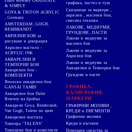
Daler Rowney GRADUATE
графика, пастел и туш
& SIMPLY
Скицници за маркери ,
GOYA & TRITON АCRYLIC
акрилни , маслени бои,
, Germany
смесена техника
AMSTERDAM ,GOGH,
ЛАКОВЕ, МЕДИУМИ,
REMBRANDT
ГРУНДОВЕ, ПАСТИ
АКРИЛНИ БОИ за
Лакове и медиуми за
рисуване и декорация
маслени бои
Акрилно мастило -
Лакове и медиуми за
ACRYLIC INK
Акрилни бои
АКВАРЕЛНИ И
Лакове и медиуми за
ТЕМПЕРНИ БОИ
Акварелни и Темперни бои
Акварелни бои -
Грундове и пасти
КОМПЛЕКТИ
Японски акварелни бои
ГРАФИКА,
GANSAI TAMBI
КАЛИГРАФИЯ,
Акварелни бои Daler
МАРКЕРИ
Rowney на бройка
Акварели Goya, Rembrandt,
ГРАФИЧНИ МОЛИВИ ,
Van Gogh, Talens по цвят
КРЕДИ и ПИГМЕНТИ
Графични моливи
Акварелни мастила
Креди и въглени
Темпера "TALENS"
Темперни бои и комплекти
Помощни средства за