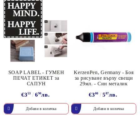
SOAP LABEL - ГУМЕН
KerzenPen, Germany - Боя
ПЕЧАТ ЕТИКЕТ за
за рисуване върху свещи
САПУН
29мл. - Син металик
€3
53
6
90
лв.
€3
00
5
87
лв.