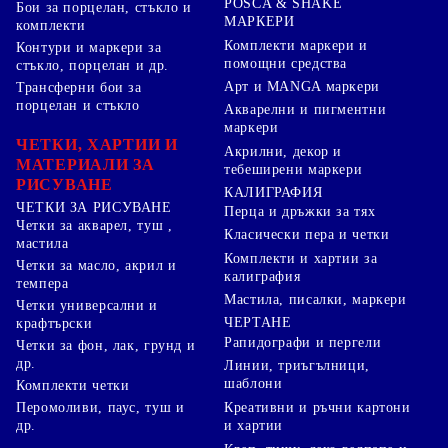
POSCA & SHAKE
Бои за порцелан, стъкло и
МАРКЕРИ
комплекти
Комплекти маркери и
Контури и маркери за
помощни средства
стъкло, порцелан и др.
Арт и MANGA маркери
Трансферни бои за
порцелан и стъкло
Акварелни и пигментни
маркери
ЧЕТКИ, ХАРТИИ И
Акрилни, декор и
МАТЕРИАЛИ ЗА
тебеширени маркери
РИСУВАНЕ
КАЛИГРАФИЯ
ЧЕТКИ ЗА РИСУВАНЕ
Перца и дръжки за тях
Четки за акварел, туш ,
Класически пера и четки
мастила
Комплекти и хартии за
Четки за масло, акрил и
калиграфия
темпера
Мастила, писалки, маркери
Четки универсални и
ЧЕРТАНЕ
крафтърски
Рапидографи и пергели
Четки за фон, лак, грунд и
др.
Линии, триъгълници,
шаблони
Комплекти четки
Перомоливи, паус, туш и
Креативни и ръчни картони
др.
и хартии