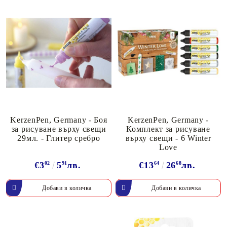
KerzenPen, Germany - Боя
KerzenPen, Germany -
за рисуване върху свещи
Комплект за рисуване
29мл. - Глитер сребро
върху свещи - 6 Winter
Love
€3
02
5
91
лв.
€13
64
26
68
лв.