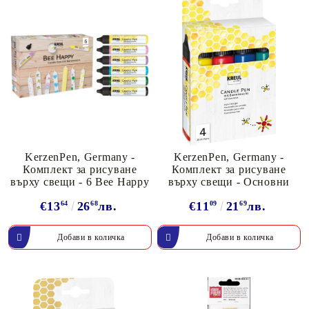
KerzenPen, Germany -
KerzenPen, Germany -
Комплект за рисуване
Комплект за рисуване
върху свещи - 6 Bee Happy
върху свещи - Основни
€13
64
26
68
лв.
€11
09
21
69
лв.