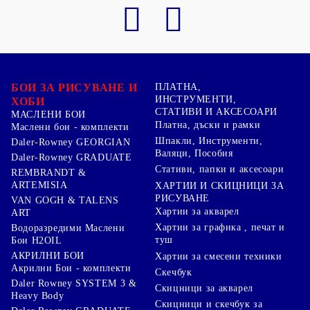
БОИ ЗА РИСУВАНЕ И
ПЛАТНА,
ИНСТРУМЕНТИ,
ХОБИ
СТАТИВИ И АКСЕСОАРИ
МАСЛЕНИ БОИ
Платна, дъски и рамки
Маслени бои - комплекти
Шпакли, Инструменти,
Daler-Rowney GEORGIAN
Валяци, Пособия
Daler-Rowney GRADUATE
Стативи, папки и аксесоари
REMBRANDT &
ARTEMISIA
ХАРТИИ И СКИЦНИЦИ ЗА
РИСУВАНЕ
VAN GOGH & TALENS
Хартии за акварел
ART
Хартии за графика , печат и
Водоразредими Маслени
туш
Бои H2OIL
АКРИЛНИ БОИ
Хартии за смесени техники
Акрилни Бои - комплекти
Скечбук
Daler Rowney SYSTEM 3 &
Скицници за акварел
Heavy Body
Скицници и скечбук за