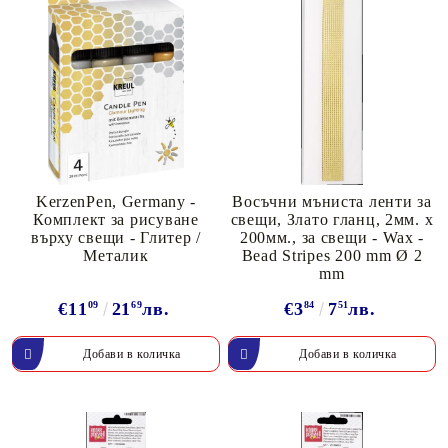
KerzenPen, Germany -
Восъчни мъниста ленти за
Комплект за рисуване
свещи, Злато гланц, 2мм. х
върху свещи - Глитер /
200мм., за свещи - Wax -
Металик
Bead Stripes 200 mm Ø 2
mm
€11
09
21
69
лв.
€3
84
7
51
лв.