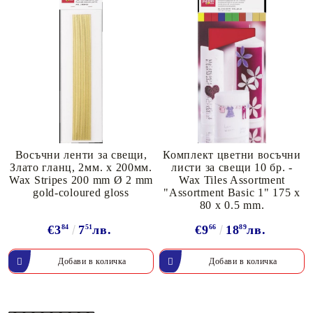
Восъчни ленти за свещи,
Комплект цветни восъчни
Злато гланц, 2мм. х 200мм.
листи за свещи 10 бр. -
Wax Stripes 200 mm Ø 2 mm
Wax Tiles Assortment
gold-coloured gloss
"Assortment Basic 1" 175 x
80 x 0.5 mm.
€3
84
7
51
лв.
€9
66
18
89
лв.