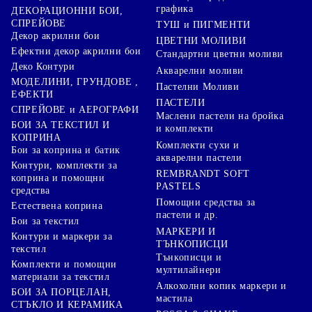
графика
ДЕКОРАЦИОННИ БОИ,
СПРЕЙОВЕ
ТУШ и ПИГМЕНТИ
Декор акрилни бои
ЦВЕТНИ МОЛИВИ
Ефектни декор акрилни бои
Стандартни цветни моливи
Деко Контури
Акварелни моливи
МОДЕЛИНИ, ГРУНДОВЕ ,
Пастелни Моливи
ЕФЕКТИ
ПАСТЕЛИ
СПРЕЙОВЕ и АЕРОГРАФИ
Маслени пастели на бройка
БОИ ЗА ТЕКСТИЛ И
и комплекти
КОПРИНА
Комплекти сухи и
Бои за коприна и батик
акварелни пастели
Контури, комплекти за
REMBRANDT SOFT
коприна и помощни
PASTELS
средства
Помощни средства за
Естествена коприна
пастели и др.
Бои за текстил
МАРКЕРИ И
Контури и маркери за
ТЪНКОПИСЦИ
текстил
Тънкописци и
Комплекти и помощни
мултилайнери
материали за текстил
Алкохолни копик маркери и
БОИ ЗА ПОРЦЕЛАН,
мастила
СТЪКЛО И КЕРАМИКА