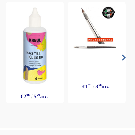
€1
79
3
50
лв.
€2
96
5
79
лв.