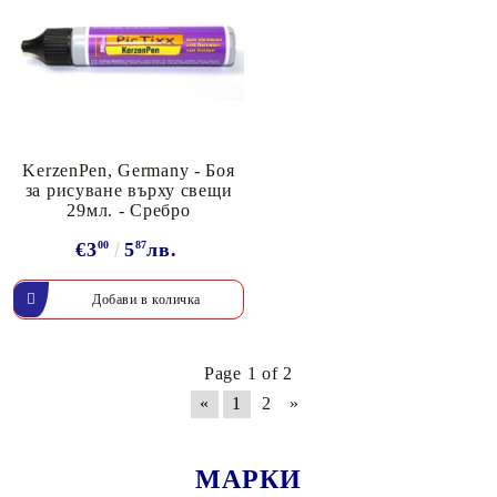
KerzenPen, Germany - Боя
за рисуване върху свещи
29мл. - Сребро
€3
00
5
87
лв.
Page 1 of 2
«
1
2
»
МАРКИ