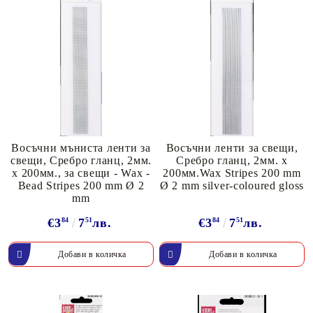
Восъчни мъниста ленти за
Восъчни ленти за свещи,
свещи, Сребро гланц, 2мм.
Сребро гланц, 2мм. х
х 200мм., за свещи - Wax -
200мм.Wax Stripes 200 mm
Bead Stripes 200 mm Ø 2
Ø 2 mm silver-coloured gloss
mm
€3
84
7
51
лв.
€3
84
7
51
лв.