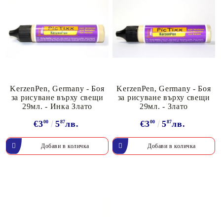
KerzenPen, Germany - Боя
KerzenPen, Germany - Боя
за рисуване върху свещи
за рисуване върху свещи
29мл. - Инка Злато
29мл. - Злато
€3
00
5
87
лв.
€3
00
5
87
лв.