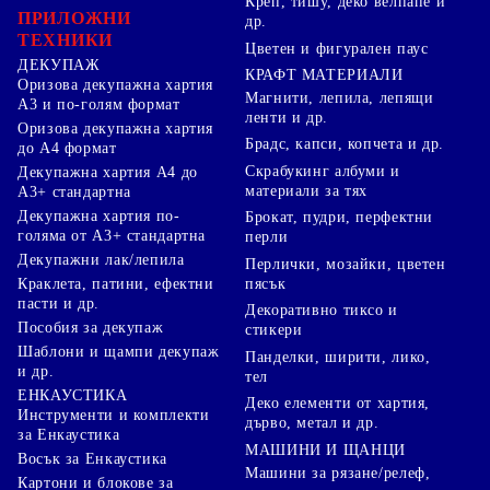
Креп, тишу, деко велпапе и
ПРИЛОЖНИ
др.
ТЕХНИКИ
Цветен и фигурален паус
ДЕКУПАЖ
КРАФТ МАТЕРИАЛИ
Оризова декупажна хартия
Магнити, лепила, лепящи
А3 и по-голям формат
ленти и др.
Оризова декупажна хартия
Брадс, капси, копчета и др.
до А4 формат
Скрабукинг албуми и
Декупажна хартия А4 до
материали за тях
А3+ стандартна
Декупажна хартия по-
Брокат, пудри, перфектни
голяма от А3+ стандартна
перли
Декупажни лак/лепила
Перлички, мозайки, цветен
Краклета, патини, ефектни
пясък
пасти и др.
Декоративно тиксо и
Пособия за декупаж
стикери
Шаблони и щампи декупаж
Панделки, ширити, лико,
и др.
тел
ЕНКАУСТИКА
Деко елементи от хартия,
Инструменти и комплекти
дърво, метал и др.
за Енкаустика
МАШИНИ И ЩАНЦИ
Восък за Енкаустика
Машини за рязане/релеф,
Картони и блокове за