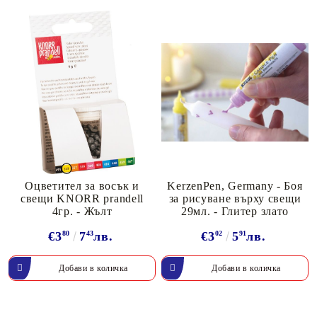
Оцветител за восък и
KerzenPen, Germany - Боя
свещи KNORR prandell
за рисуване върху свещи
4гр. - Жълт
29мл. - Глитер злато
€3
80
7
43
лв.
€3
02
5
91
лв.