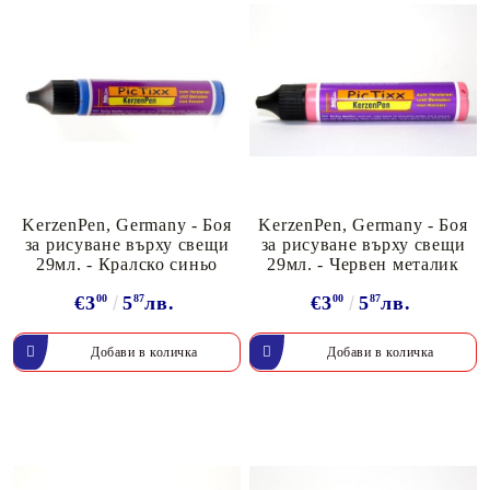
KerzenPen, Germany - Боя
KerzenPen, Germany - Боя
за рисуване върху свещи
за рисуване върху свещи
29мл. - Кралско синьо
29мл. - Червен металик
€3
00
5
87
лв.
€3
00
5
87
лв.