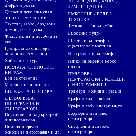
10. КОЛЕДНИ , XMAS ,
цифри и рамки
ЗИМНИ ЩАНЦИ
Дървени деко елементи,
ЕМБОСИНГ / РЕЛЕФ
основи и механизми
ТЕХНИКА
Текстил, зебло, бродерия,
Техника - Топъл ембос
помощни средства
Ембосинг пудри
Филц, вълна и пособия за
Шаблони за релеф и
тях
оцветяване с мастила
Гумирани листи, пера,
Инструменти за релеф
шринк пластмаса и др.
Хоби литература
Папки за релеф и ембос
плочи
ПОЗЛАТА, СТЕНОПИС,
ВИТРАЖ
ПЪНЧОВЕ /
Бои за стенопис
ПЕРФОРАТОРИ , РЕЖЕЩИ
Материали за позлата
и ИНСТРУМЕНТИ
Тримери, ножици , резачи
ВИТРАЖНА ТЕХНИКА
ДЪРВОРЕЗБА,
Крафт и хоби пособия
ПИРОГРАФИЯ И
Крафт и хоби инструменти
ЛИНОГРАВЮРА
Бордюрни пънчове/
Инструменти за дърворезба
перфоратори
и линогравюра
Специални пънчове/
Помощни средства и
перфоратори
основи за пирография и др.