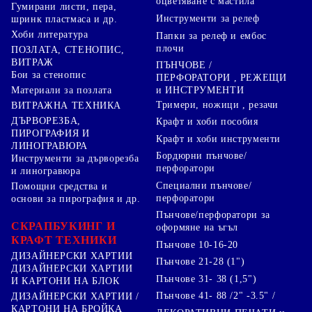
оцветяване с мастила
Гумирани листи, пера,
Инструменти за релеф
шринк пластмаса и др.
Хоби литература
Папки за релеф и ембос
плочи
ПОЗЛАТА, СТЕНОПИС,
ВИТРАЖ
ПЪНЧОВЕ /
Бои за стенопис
ПЕРФОРАТОРИ , РЕЖЕЩИ
Материали за позлата
и ИНСТРУМЕНТИ
Тримери, ножици , резачи
ВИТРАЖНА ТЕХНИКА
ДЪРВОРЕЗБА,
Крафт и хоби пособия
ПИРОГРАФИЯ И
Крафт и хоби инструменти
ЛИНОГРАВЮРА
Бордюрни пънчове/
Инструменти за дърворезба
перфоратори
и линогравюра
Специални пънчове/
Помощни средства и
перфоратори
основи за пирография и др.
Пънчове/перфоратори за
СКРАПБУКИНГ И
оформяне на ъгъл
КРАФТ ТЕХНИКИ
Пънчове 10-16-20
ДИЗАЙНЕРСКИ ХАРТИИ
Пънчове 21-28 (1")
ДИЗАЙНЕРСКИ ХАРТИИ
Пънчове 31- 38 (1,5")
И КАРТОНИ НА БЛОК
Пънчове 41- 88 /2" -3.5" /
ДИЗАЙНЕРСКИ ХАРТИИ /
КАРТОНИ НА БРОЙКА