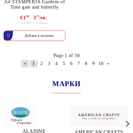
A4 STAMPERIA Gardens of
Time gate and butterfly
€1
60
3
13
лв.
€1.99
3.89лв.
Page 1 of 50
«
1
2
3
4
5
6
7
8
9
10
»
МАРКИ
ALADINE
AMERICAN CRAFTS