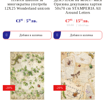
многократна употреба
Оризова декупажна хартия
12X25 Wonderland unicorn
50x70 cm STAMPERIA All
Around Letters
€3
02
5
91
лв.
€7
85
15
35
лв.
€9.80
19.17лв.
-20%
-20%