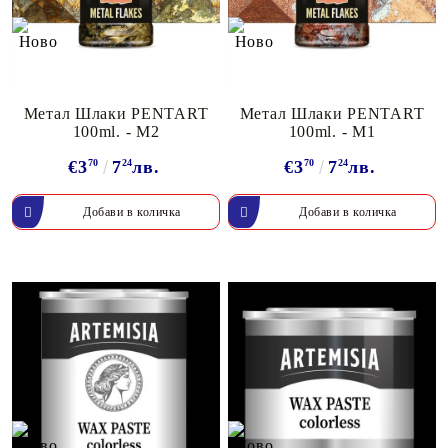
Метал Шлаки PENTART
Метал Шлаки PENTART
100ml. - M2
100ml. - M1
€3
70
7
24
лв.
€3
70
7
24
лв.