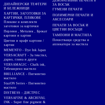
ДЕКОРАТИВНИ ПЕЧАТИ и
ДИЗАЙНЕРСКИ ТЕФТЕРИ
ЗА ВОСЪК
И БЕЛЕЖНИЦИ
ГУМЕНИ ПЕЧАТИ
ХАРТИИ, ЗАГОТОВКИ ЗА
ПОЛИМЕРНИ ПЕЧАТИ И
КАРТИЧКИ, ПЛИКОВЕ
АКСЕСОАРИ
Пликове и комплекти
ПЕЧАТИ ЗА ВОСЪК И
заготовки за картички
ЦВЕТНИ ВОСЪЦИ
Перлени , Металик , Брокат
ТАМПОНИ И МАСТИЛА
картони и хартии
Почистващи средства и
Цветни и крафт картони /
апликатори за мастила
хартии
MEMENTO - Dye Ink Japan
VERSACRAFT - За текстил,
дърво, глина и други
VERSAMAGIC - Chalk ink,
Тебеширено мастило
BRILLIANCE - Пигментно
мастило
StazON Series - Пигментно
мастило
DISTRESS - ДИСТРЕС
VERSAFINE & ARCHIVAL
INK - Super fine pigment &