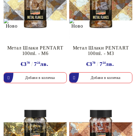
Метал Шлаки PENTART
Метал Шлаки PENTART
100ml. - M6
100ml. - M3
€3
70
7
24
лв.
€3
70
7
24
лв.