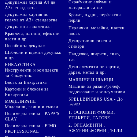
Скрабукинг албуми и
Декупажна хартия А4 до
материали за тях
А3+ стандартна
Декупажна хартия по-
Брокат, пудри, перфектни
голяма от А3+ стандартна
перли
Декупажни лак/лепила
Перлички, мозайки, цветен
Краклета, патини, ефектни
пясък
пасти и др.
Декоративно тиксо и
Пособия за декупаж
стикери
Шаблони и щампи декупаж
Панделки, ширити, лико,
и др.
тел
ЕНКАУСТИКА
Деко елементи от хартия,
Инструменти и комплекти
дърво, метал и др.
за Енкаустика
МАШИНИ И ЩАНЦИ
Восък за Енкаустика
Машини за рязане/релеф,
Картони и блокове за
подвързване и консумативи
Енкаустика
SPELLBINDERS USA - До
МОДЕЛИРАНЕ
-60%!
Моделини, глини и смоли
1. ОСНОВНИ ФОРМИ,
Полимерна глина - PAPA'S
ЕТИКЕТИ, ТАГОВЕ
CLAY
2. ОРНАМЕНТИ ,
Полимерна глина - FIMO
АЖУРНИ ФОРМИ , ЪГЛИ
PROFESSIONAL