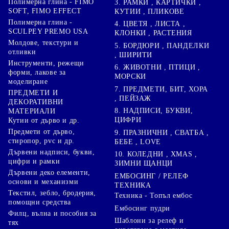
Полимерна глина - FIMO
3. РАМКИ , КАРТИЧКИ ,
SOFT, FIMO EFFECT
КУТИИ , ПЛИКОВЕ
Полимерна глина -
4. ЦВЕТЯ , ЛИСТА ,
SCULPEY PREMO USA
КЛОНКИ , РАСТЕНИЯ
Молдове, текстури и
5. БОРДЮРИ , ПАНДЕЛКИ
отливки
, ШИРИТИ
Инструменти, режещи
6. ЖИВОТНИ , ПТИЦИ ,
форми, лакове за
МОРСКИ
моделиране
7. ПРЕДМЕТИ, БИТ, ХОРА
ПРЕДМЕТИ И
, ПЕЙЗАЖ
ДЕКОРАТИВНИ
8. НАДПИСИ, БУКВИ,
МАТЕРИАЛИ
ЦИФРИ
Кутии от дърво и др.
Предмети от дърво,
9. ПРАЗНИЧНИ , СВАТБА ,
стиропор, pvc и др.
БЕБЕ , LOVE
Дървени надписи, букви,
10. КОЛЕДНИ , XMAS ,
цифри и рамки
ЗИМНИ ЩАНЦИ
Дървени деко елементи,
ЕМБОСИНГ / РЕЛЕФ
основи и механизми
ТЕХНИКА
Текстил, зебло, бродерия,
Техника - Топъл ембос
помощни средства
Ембосинг пудри
Филц, вълна и пособия за
Шаблони за релеф и
тях