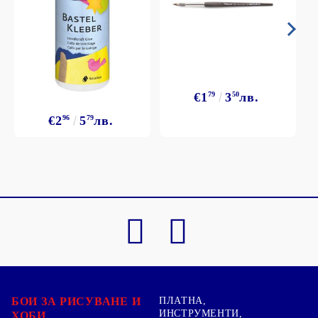
€1
79
3
50
лв.
€2
96
5
79
лв.
БОИ ЗА РИСУВАНЕ И
ПЛАТНА,
ИНСТРУМЕНТИ,
ХОБИ