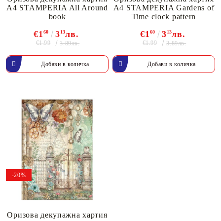
A4 STAMPERIA All Around
A4 STAMPERIA Gardens of
book
Time clock pattern
€1
60
3
13
лв.
€1
60
3
13
лв.
€1.99
€1.99
3.89лв.
3.89лв.
-20%
Оризова декупажна хартия