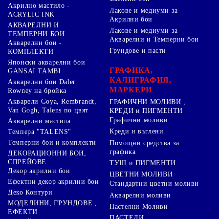
Акрилно мастило -
Лакове и медиуми за
ACRYLIC INK
Акрилни бои
АКВАРЕЛНИ И
Лакове и медиуми за
ТЕМПЕРНИ БОИ
Акварелни и Темперни бои
Акварелни бои -
Грундове и пасти
КОМПЛЕКТИ
Японски акварелни бои
ГРАФИКА,
GANSAI TAMBI
КАЛИГРАФИЯ,
Акварелни бои Daler
МАРКЕРИ
Rowney на бройка
Акварели Goya, Rembrandt,
ГРАФИЧНИ МОЛИВИ ,
Van Gogh, Talens по цвят
КРЕДИ и ПИГМЕНТИ
Графични моливи
Акварелни мастила
Креди и въглени
Темпера "TALENS"
Темперни бои и комплекти
Помощни средства за
графика
ДЕКОРАЦИОННИ БОИ,
СПРЕЙОВЕ
ТУШ и ПИГМЕНТИ
Декор акрилни бои
ЦВЕТНИ МОЛИВИ
Ефектни декор акрилни бои
Стандартни цветни моливи
Деко Контури
Акварелни моливи
МОДЕЛИНИ, ГРУНДОВЕ ,
Пастелни Моливи
ЕФЕКТИ
ПАСТЕЛИ