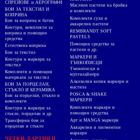
СПРЕЙОВЕ и АЕРОГРАФИ
Маслени пастели на бройка
БОИ ЗА ТЕКСТИЛ И
и комплекти
КОПРИНА
Комплекти сухи и
Бои за коприна и батик
акварелни пастели
Контури, комплекти за
REMBRANDT SOFT
коприна и помощни
PASTELS
средства
Помощни средства за
Естествена коприна
пастели и др.
Бои за текстил
МАРКЕРИ И
Контури и маркери за
ТЪНКОПИСЦИ
текстил
Тънкописци и
Комплекти и помощни
мултилайнери
материали за текстил
Алкохолни копик маркери и
БОИ ЗА ПОРЦЕЛАН,
мастила
СТЪКЛО И КЕРАМИКА
POSCA & SHAKE
Бои за порцелан, стъкло и
МАРКЕРИ
комплекти
Комплекти маркери и
Контури и маркери за
помощни средства
стъкло, порцелан и др.
Арт и MANGA маркери
Трансферни бои за
порцелан и стъкло
Акварелни и пигментни
маркери
ЧЕТКИ, ХАРТИИ И