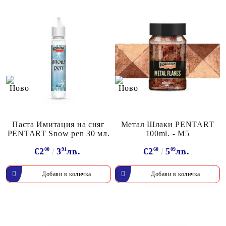
Паста Имитация на сняг
Метал Шлаки PENTART
PENTART Snow pen 30 мл.
100ml. - M5
€2
00
3
91
лв.
€2
60
5
09
лв.