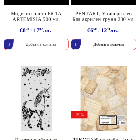
Моделин паста БЯЛА
PENTART, Универсален
ARTEMISIA 500 мл.
Бял акрилен грунд 230 мл.
€8
70
17
02
лв.
€6
60
12
91
лв.
-20%
Плътен шаблон за
ДЕКУПАЖ на мебел / маса