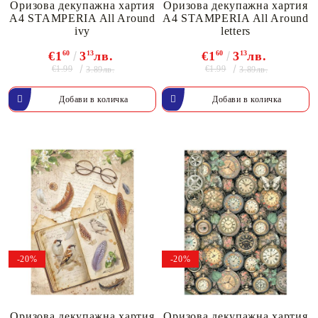
Оризова декупажна хартия
Оризова декупажна хартия
A4 STAMPERIA All Around
A4 STAMPERIA All Around
ivy
letters
€1
60
3
13
лв.
€1
60
3
13
лв.
€1.99
€1.99
3.89лв.
3.89лв.
-20%
-20%
Оризова декупажна хартия
Оризова декупажна хартия