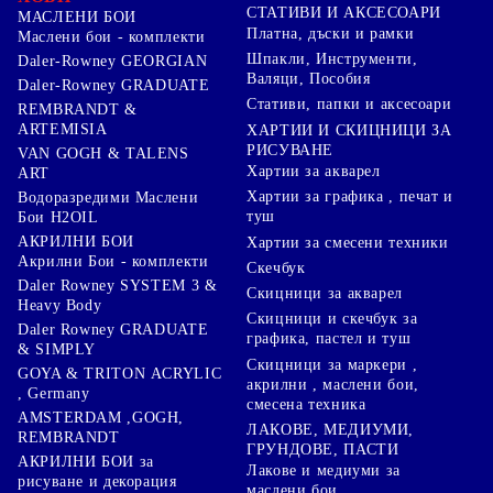
СТАТИВИ И АКСЕСОАРИ
МАСЛЕНИ БОИ
Платна, дъски и рамки
Маслени бои - комплекти
Шпакли, Инструменти,
Daler-Rowney GEORGIAN
Валяци, Пособия
Daler-Rowney GRADUATE
Стативи, папки и аксесоари
REMBRANDT &
ARTEMISIA
ХАРТИИ И СКИЦНИЦИ ЗА
РИСУВАНЕ
VAN GOGH & TALENS
Хартии за акварел
ART
Хартии за графика , печат и
Водоразредими Маслени
туш
Бои H2OIL
АКРИЛНИ БОИ
Хартии за смесени техники
Акрилни Бои - комплекти
Скечбук
Daler Rowney SYSTEM 3 &
Скицници за акварел
Heavy Body
Скицници и скечбук за
Daler Rowney GRADUATE
графика, пастел и туш
& SIMPLY
Скицници за маркери ,
GOYA & TRITON АCRYLIC
акрилни , маслени бои,
, Germany
смесена техника
AMSTERDAM ,GOGH,
ЛАКОВЕ, МЕДИУМИ,
REMBRANDT
ГРУНДОВЕ, ПАСТИ
АКРИЛНИ БОИ за
Лакове и медиуми за
рисуване и декорация
маслени бои