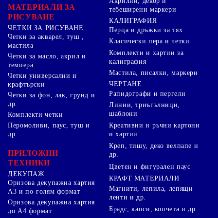
Акрилни, декор и
МАТЕРИАЛИ ЗА
тебеширени маркери
РИСУВАНЕ
КАЛИГРАФИЯ
ЧЕТКИ ЗА РИСУВАНЕ
Перца и дръжки за тях
Четки за акварел, туш ,
Класически пера и четки
мастила
Комплекти и хартии за
Четки за масло, акрил и
калиграфия
темпера
Мастила, писалки, маркери
Четки универсални и
ЧЕРТАНЕ
крафтърски
Рапидографи и пергели
Четки за фон, лак, грунд и
др.
Линии, триъгълници,
шаблони
Комплекти четки
Перомоливи, паус, туш и
Креативни и ръчни картони
др.
и хартии
Креп, тишу, деко велпапе и
ПРИЛОЖНИ
др.
ТЕХНИКИ
Цветен и фигурален паус
ДЕКУПАЖ
КРАФТ МАТЕРИАЛИ
Оризова декупажна хартия
Магнити, лепила, лепящи
А3 и по-голям формат
ленти и др.
Оризова декупажна хартия
Брадс, капси, копчета и др.
до А4 формат