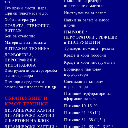
Шаблони за релеф и
тях
оцветяване с мастила
Гумирани листи, пера,
Инструменти за релеф
шринк пластмаса и др.
Хоби литература
Папки за релеф и ембос
плочи
ПОЗЛАТА, СТЕНОПИС,
ВИТРАЖ
ПЪНЧОВЕ /
Бои за стенопис
ПЕРФОРАТОРИ , РЕЖЕЩИ
Материали за позлата
и ИНСТРУМЕНТИ
Тримери, ножици , резачи
ВИТРАЖНА ТЕХНИКА
ДЪРВОРЕЗБА,
Крафт и хоби пособия
ПИРОГРАФИЯ И
Крафт и хоби инструменти
ЛИНОГРАВЮРА
Бордюрни пънчове/
Инструменти за дърворезба
перфоратори
и линогравюра
Специални пънчове/
Помощни средства и
перфоратори
основи за пирография и др.
Пънчове/перфоратори за
СКРАПБУКИНГ И
оформяне на ъгъл
КРАФТ ТЕХНИКИ
Пънчове 10-16-20
ДИЗАЙНЕРСКИ ХАРТИИ
Пънчове 21-28 (1")
ДИЗАЙНЕРСКИ ХАРТИИ
Пънчове 31- 38 (1,5")
И КАРТОНИ НА БЛОК
Пънчове 41- 88 /2" -3.5" /
ДИЗАЙНЕРСКИ ХАРТИИ /