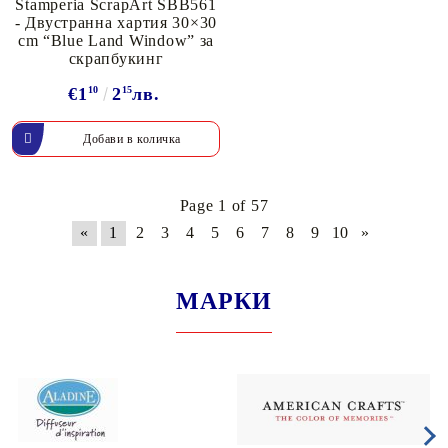
Stamperia ScrapArt SBB561
- Двустранна хартия 30×30
cm “Blue Land Window” за
скрапбукинг
€1
10
2
15
лв.
Page 1 of 57
«
1
2
3
4
5
6
7
8
9
10
»
МАРКИ