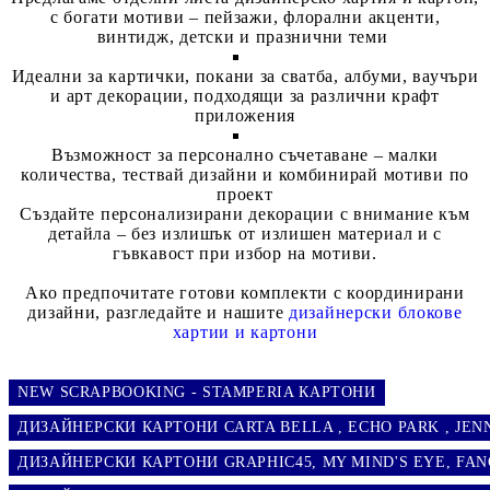
с богати мотиви – пейзажи, флорални акценти,
винтидж, детски и празнични теми
Идеални за
картички, покани за сватба, албуми, ваучъри
и арт декорации
, подходящи за различни крафт
приложения
Възможност за
персонално съчетаване
– малки
количества, тествай дизайни и комбинирай мотиви по
проект
Създайте персонализирани декорации с внимание към
детайла – без излишък от излишен материал и с
гъвкавост при избор на мотиви.
Ако предпочитате готови комплекти с координирани
дизайни, разгледайте и нашите
дизайнерски блокове
хартии и картони
NEW SCRAPBOOKING - STAMPERIA КАРТОНИ
ДИЗАЙНЕРСКИ КАРТОНИ CARTA BELLA , ECHO PARK , JENNY 
ДИЗАЙНЕРСКИ КАРТОНИ GRAPHIC45, MY MIND'S EYE, FANCY