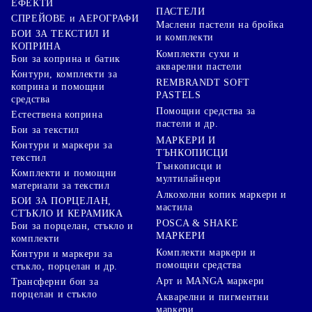
ЕФЕКТИ
ПАСТЕЛИ
СПРЕЙОВЕ и АЕРОГРАФИ
Маслени пастели на бройка
БОИ ЗА ТЕКСТИЛ И
и комплекти
КОПРИНА
Комплекти сухи и
Бои за коприна и батик
акварелни пастели
Контури, комплекти за
REMBRANDT SOFT
коприна и помощни
PASTELS
средства
Помощни средства за
Естествена коприна
пастели и др.
Бои за текстил
МАРКЕРИ И
Контури и маркери за
ТЪНКОПИСЦИ
текстил
Тънкописци и
Комплекти и помощни
мултилайнери
материали за текстил
Алкохолни копик маркери и
БОИ ЗА ПОРЦЕЛАН,
мастила
СТЪКЛО И КЕРАМИКА
POSCA & SHAKE
Бои за порцелан, стъкло и
МАРКЕРИ
комплекти
Комплекти маркери и
Контури и маркери за
помощни средства
стъкло, порцелан и др.
Арт и MANGA маркери
Трансферни бои за
порцелан и стъкло
Акварелни и пигментни
маркери