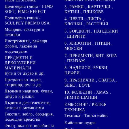
PROFESSIONAL
Полимерна глина - FIMO
3. РАМКИ , КАРТИЧКИ ,
SOFT, FIMO EFFECT
КУТИИ , ПЛИКОВЕ
Полимерна глина -
4. ЦВЕТЯ , ЛИСТА ,
SCULPEY PREMO USA
КЛОНКИ , РАСТЕНИЯ
Молдове, текстури и
5. БОРДЮРИ , ПАНДЕЛКИ
отливки
, ШИРИТИ
Инструменти, режещи
6. ЖИВОТНИ , ПТИЦИ ,
форми, лакове за
МОРСКИ
моделиране
7. ПРЕДМЕТИ, БИТ, ХОРА
ПРЕДМЕТИ И
, ПЕЙЗАЖ
ДЕКОРАТИВНИ
8. НАДПИСИ, БУКВИ,
МАТЕРИАЛИ
ЦИФРИ
Кутии от дърво и др.
Предмети от дърво,
9. ПРАЗНИЧНИ , СВАТБА ,
стиропор, pvc и др.
БЕБЕ , LOVE
Дървени надписи, букви,
10. КОЛЕДНИ , XMAS ,
цифри и рамки
ЗИМНИ ЩАНЦИ
Дървени деко елементи,
ЕМБОСИНГ / РЕЛЕФ
основи и механизми
ТЕХНИКА
Текстил, зебло, бродерия,
Техника - Топъл ембос
помощни средства
Ембосинг пудри
Филц, вълна и пособия за