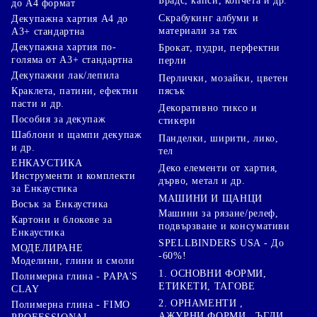
Брадс, капси, копчета и др.
до А4 формат
Скрабукинг албуми и
Декупажна хартия А4 до
материали за тях
А3+ стандартна
Декупажна хартия по-
Брокат, пудри, перфектни
голяма от А3+ стандартна
перли
Декупажни лак/лепила
Перлички, мозайки, цветен
Краклета, патини, ефектни
пясък
пасти и др.
Декоративно тиксо и
Пособия за декупаж
стикери
Шаблони и щампи декупаж
Панделки, ширити, лико,
и др.
тел
ЕНКАУСТИКА
Деко елементи от хартия,
Инструменти и комплекти
дърво, метал и др.
за Енкаустика
МАШИНИ И ЩАНЦИ
Восък за Енкаустика
Машини за рязане/релеф,
Картони и блокове за
подвързване и консумативи
Енкаустика
SPELLBINDERS USA - До
МОДЕЛИРАНЕ
-60%!
Моделини, глини и смоли
1. ОСНОВНИ ФОРМИ,
Полимерна глина - PAPA'S
ЕТИКЕТИ, ТАГОВЕ
CLAY
2. ОРНАМЕНТИ ,
Полимерна глина - FIMO
АЖУРНИ ФОРМИ , ЪГЛИ