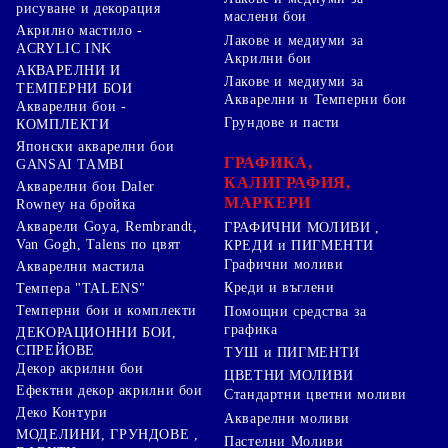
рисуване и декорация
маслени бои
Акрилно мастило -
Лакове и медиуми за
ACRYLIC INK
Акрилни бои
АКВАРЕЛНИ И
Лакове и медиуми за
ТЕМПЕРНИ БОИ
Акварелни и Темперни бои
Акварелни бои -
Грундове и пасти
КОМПЛЕКТИ
Японски акварелни бои
ГРАФИКА,
GANSAI TAMBI
КАЛИГРАФИЯ,
Акварелни бои Daler
МАРКЕРИ
Rowney на бройка
Акварели Goya, Rembrandt,
ГРАФИЧНИ МОЛИВИ ,
Van Gogh, Talens по цвят
КРЕДИ и ПИГМЕНТИ
Графични моливи
Акварелни мастила
Креди и въглени
Темпера "TALENS"
Темперни бои и комплекти
Помощни средства за
графика
ДЕКОРАЦИОННИ БОИ,
СПРЕЙОВЕ
ТУШ и ПИГМЕНТИ
Декор акрилни бои
ЦВЕТНИ МОЛИВИ
Ефектни декор акрилни бои
Стандартни цветни моливи
Деко Контури
Акварелни моливи
МОДЕЛИНИ, ГРУНДОВЕ ,
Пастелни Моливи