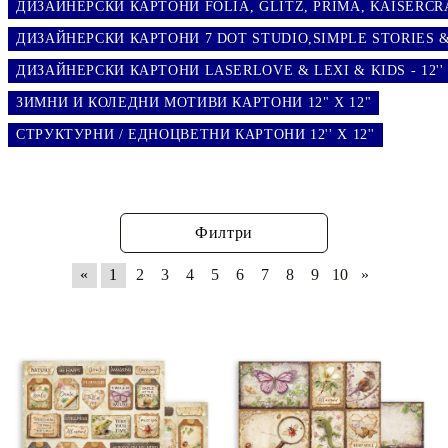
ДИЗАЙНЕРСКИ КАРТОНИ FOLIA, GLITZ, PRIMA, KAISERCRAF
ДИЗАЙНЕРСКИ КАРТОНИ 7 DOT STUDIO,SIMPLE STORIES & ..
ДИЗАЙНЕРСКИ КАРТОНИ LASERLOVE & LEXI & KIDS - 12'' 
ЗИМНИ И КОЛЕДНИ МОТИВИ КАРТОНИ 12" Х 12"
СТРУКТУРНИ / ЕДНОЦВЕТНИ КАРТОНИ 12'' X 12''
Филтри
«
1
2
3
4
5
6
7
8
9
10
»