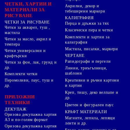
ЧЕТКИ, ХАРТИИ И
Акрилни, декор и
МАТЕРИАЛИ ЗА
тебеширени маркери
РИСУВАНЕ
КАЛИГРАФИЯ
ЧЕТКИ ЗА РИСУВАНЕ
Перца и дръжки за тях
Четки за акварел, туш ,
Класически пера и четки
мастила
Комплекти и хартии за
Четки за масло, акрил и
калиграфия
темпера
Мастила, писалки, маркери
Четки универсални и
ЧЕРТАНЕ
крафтърски
Рапидографи и пергели
Четки за фон, лак, грунд и
др.
Линии, триъгълници,
шаблони
Комплекти четки
Перомоливи, паус, туш и
Креативни и ръчни картони
др.
и хартии
Креп, тишу, деко велпапе и
ПРИЛОЖНИ
др.
ТЕХНИКИ
Цветен и фигурален паус
ДЕКУПАЖ
КРАФТ МАТЕРИАЛИ
Оризова декупажна хартия
Магнити, лепила, лепящи
А3 и по-голям формат
ленти и др.
Оризова декупажна хартия