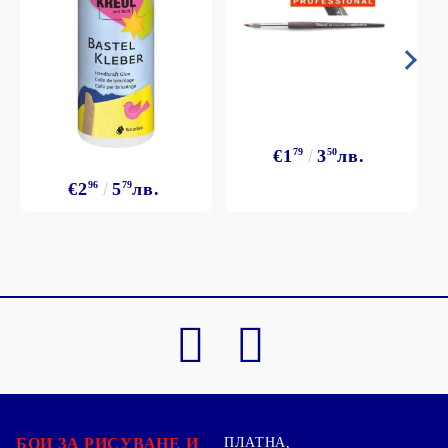
€1
79
3
50
лв.
€2
96
5
79
лв.
БОИ ЗА РИСУВАНЕ И
ПЛАТНА,