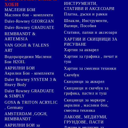
ИНСТРУМЕНТИ,
ХОБИ
СТАТИВИ И АКСЕСОАРИ
МАСЛЕНИ БОИ
Платна, дъски и рамки
Маслени бои - комплекти
Шпакли, Инструменти,
Daler-Rowney GEORGIAN
Валяци, Пособия
Daler-Rowney GRADUATE
Стативи, папки и аксесоари
REMBRANDT &
ARTEMISIA
ХАРТИИ И СКИЦНИЦИ ЗА
РИСУВАНЕ
VAN GOGH & TALENS
Хартии за акварел
ART
Хартии за графика , печат и
Водоразредими Маслени
туш
Бои H2OIL
АКРИЛНИ БОИ
Хартии за смесени техники
Акрилни Бои - комплекти
Скечбук
Daler Rowney SYSTEM 3 &
Скицници за акварел
Heavy Body
Скицници и скечбук за
Daler Rowney GRADUATE
графика, пастел и туш
& SIMPLY
Скицници за маркери ,
GOYA & TRITON АCRYLIC
акрилни , маслени бои,
, Germany
смесена техника
AMSTERDAM ,GOGH,
ЛАКОВЕ, МЕДИУМИ,
REMBRANDT
ГРУНДОВЕ, ПАСТИ
АКРИЛНИ БОИ за
Лакове и медиуми за