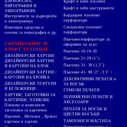
ДЪРВОРЕЗБА,
Крафт и хоби пособия
ПИРОГРАФИЯ И
Крафт и хоби инструменти
ЛИНОГРАВЮРА
Бордюрни пънчове/
Инструменти за дърворезба
перфоратори
и линогравюра
Специални пънчове/
Помощни средства и
перфоратори
основи за пирография и др.
Пънчове/перфоратори за
СКРАПБУКИНГ И
оформяне на ъгъл
КРАФТ ТЕХНИКИ
Пънчове 10-16-20
ДИЗАЙНЕРСКИ ХАРТИИ
Пънчове 21-28 (1")
ДИЗАЙНЕРСКИ ХАРТИИ
Пънчове 31- 38 (1,5")
И КАРТОНИ НА БЛОК
Пънчове 41- 88 /2" -3.5" /
ДИЗАЙНЕРСКИ ХАРТИИ /
КАРТОНИ НА БРОЙКА
ДЕКОРАТИВНИ ПЕЧАТИ и
ДИЗАЙНЕРСКИ ТЕФТЕРИ
ЗА ВОСЪК
И БЕЛЕЖНИЦИ
ГУМЕНИ ПЕЧАТИ
ХАРТИИ, ЗАГОТОВКИ ЗА
ПОЛИМЕРНИ ПЕЧАТИ И
КАРТИЧКИ, ПЛИКОВЕ
АКСЕСОАРИ
Пликове и комплекти
ПЕЧАТИ ЗА ВОСЪК И
заготовки за картички
ЦВЕТНИ ВОСЪЦИ
Перлени , Металик , Брокат
ТАМПОНИ И МАСТИЛА
картони и хартии
Почистващи средства и