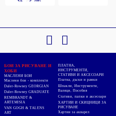
БОИ ЗА РИСУВАНЕ И
ПЛАТНА,
ИНСТРУМЕНТИ,
ХОБИ
СТАТИВИ И АКСЕСОАРИ
МАСЛЕНИ БОИ
Платна, дъски и рамки
Маслени бои - комплекти
Шпакли, Инструменти,
Daler-Rowney GEORGIAN
Валяци, Пособия
Daler-Rowney GRADUATE
Стативи, папки и аксесоари
REMBRANDT &
ARTEMISIA
ХАРТИИ И СКИЦНИЦИ ЗА
РИСУВАНЕ
VAN GOGH & TALENS
Хартии за акварел
ART