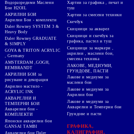
Хартии за графика , печат и
Водоразредими Маслени
туш
Бои H2OIL
АКРИЛНИ БОИ
Хартии за смесени техники
Акрилни Бои - комплекти
Скечбук
Daler Rowney SYSTEM 3 &
Скицници за акварел
Heavy Body
Скицници и скечбук за
Daler Rowney GRADUATE
графика, пастел и туш
& SIMPLY
Скицници за маркери ,
GOYA & TRITON АCRYLIC
акрилни , маслени бои,
, Germany
смесена техника
AMSTERDAM ,GOGH,
ЛАКОВЕ, МЕДИУМИ,
REMBRANDT
ГРУНДОВЕ, ПАСТИ
АКРИЛНИ БОИ за
Лакове и медиуми за
рисуване и декорация
маслени бои
Акрилно мастило -
Лакове и медиуми за
ACRYLIC INK
Акрилни бои
АКВАРЕЛНИ И
Лакове и медиуми за
ТЕМПЕРНИ БОИ
Акварелни и Темперни бои
Акварелни бои -
Грундове и пасти
КОМПЛЕКТИ
Японски акварелни бои
ГРАФИКА,
GANSAI TAMBI
КАЛИГРАФИЯ,
Акварелни бои Daler