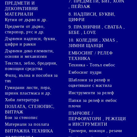
7. ПРЕДМЕТИ, БИТ, ХОРА
ПРЕДМЕТИ И
, ПЕЙЗАЖ
ДЕКОРАТИВНИ
8. НАДПИСИ, БУКВИ,
МАТЕРИАЛИ
ЦИФРИ
Кутии от дърво и др.
Предмети от дърво,
9. ПРАЗНИЧНИ , СВАТБА ,
стиропор, pvc и др.
БЕБЕ , LOVE
Дървени надписи, букви,
10. КОЛЕДНИ , XMAS ,
цифри и рамки
ЗИМНИ ЩАНЦИ
Дървени деко елементи,
ЕМБОСИНГ / РЕЛЕФ
основи и механизми
ТЕХНИКА
Текстил, зебло, бродерия,
Техника - Топъл ембос
помощни средства
Ембосинг пудри
Филц, вълна и пособия за
Шаблони за релеф и
тях
оцветяване с мастила
Гумирани листи, пера,
Инструменти за релеф
шринк пластмаса и др.
Хоби литература
Папки за релеф и ембос
плочи
ПОЗЛАТА, СТЕНОПИС,
ВИТРАЖ
ПЪНЧОВЕ /
Бои за стенопис
ПЕРФОРАТОРИ , РЕЖЕЩИ
Материали за позлата
и ИНСТРУМЕНТИ
Тримери, ножици , резачи
ВИТРАЖНА ТЕХНИКА