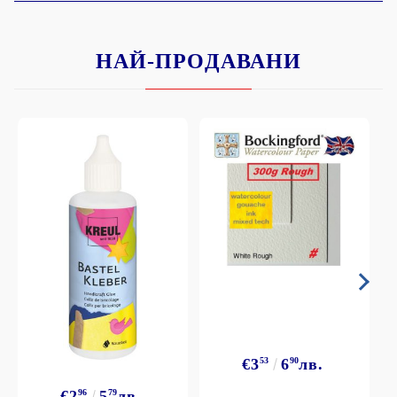
НАЙ-ПРОДАВАНИ
€3
53
6
90
лв.
€2
96
5
79
лв.