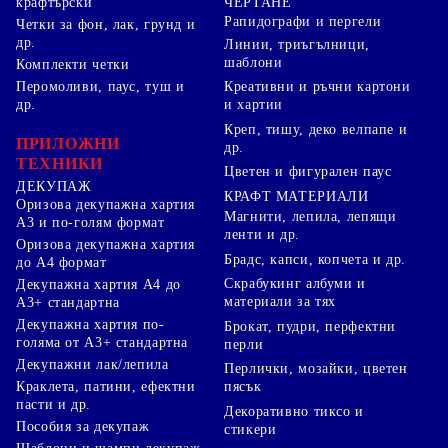
ЧЕРТАНЕ
крафтърски
Рапидографи и пергели
Четки за фон, лак, грунд и
др.
Линии, триъгълници,
шаблони
Комплекти четки
Перомоливи, паус, туш и
Креативни и ръчни картони
др.
и хартии
Креп, тишу, деко велпапе и
ПРИЛОЖНИ
др.
ТЕХНИКИ
Цветен и фигурален паус
ДЕКУПАЖ
КРАФТ МАТЕРИАЛИ
Оризова декупажна хартия
Магнити, лепила, лепящи
А3 и по-голям формат
ленти и др.
Оризова декупажна хартия
Брадс, капси, копчета и др.
до А4 формат
Скрабукинг албуми и
Декупажна хартия А4 до
материали за тях
А3+ стандартна
Декупажна хартия по-
Брокат, пудри, перфектни
голяма от А3+ стандартна
перли
Декупажни лак/лепила
Перлички, мозайки, цветен
Краклета, патини, ефектни
пясък
пасти и др.
Декоративно тиксо и
Пособия за декупаж
стикери