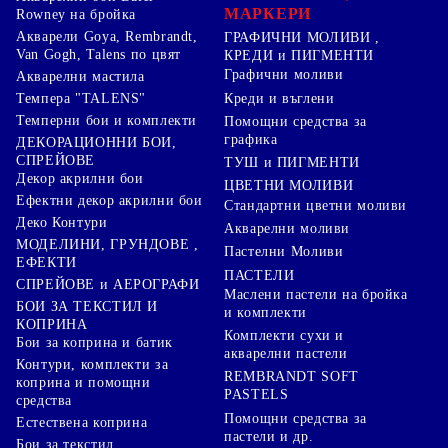
МАРКЕРИ
Rowney на бройка
Акварели Goya, Rembrandt,
ГРАФИЧНИ МОЛИВИ ,
Van Gogh, Talens по цвят
КРЕДИ и ПИГМЕНТИ
Графични моливи
Акварелни мастила
Креди и въглени
Темпера "TALENS"
Темперни бои и комплекти
Помощни средства за
графика
ДЕКОРАЦИОННИ БОИ,
СПРЕЙОВЕ
ТУШ и ПИГМЕНТИ
Декор акрилни бои
ЦВЕТНИ МОЛИВИ
Ефектни декор акрилни бои
Стандартни цветни моливи
Деко Контури
Акварелни моливи
МОДЕЛИНИ, ГРУНДОВЕ ,
Пастелни Моливи
ЕФЕКТИ
ПАСТЕЛИ
СПРЕЙОВЕ и АЕРОГРАФИ
Маслени пастели на бройка
БОИ ЗА ТЕКСТИЛ И
и комплекти
КОПРИНА
Комплекти сухи и
Бои за коприна и батик
акварелни пастели
Контури, комплекти за
REMBRANDT SOFT
коприна и помощни
PASTELS
средства
Помощни средства за
Естествена коприна
пастели и др.
Бои за текстил