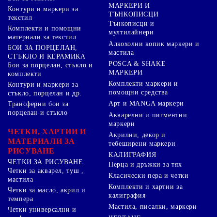
МАРКЕРИ И
Контури и маркери за
ТЪНКОПИСЦИ
текстил
Тънкописци и
Комплекти и помощни
мултилайнери
материали за текстил
Алкохолни копик маркери и
БОИ ЗА ПОРЦЕЛАН,
мастила
СТЪКЛО И КЕРАМИКА
POSCA & SHAKE
Бои за порцелан, стъкло и
МАРКЕРИ
комплекти
Комплекти маркери и
Контури и маркери за
помощни средства
стъкло, порцелан и др.
Арт и MANGA маркери
Трансферни бои за
порцелан и стъкло
Акварелни и пигментни
маркери
ЧЕТКИ, ХАРТИИ И
Акрилни, декор и
МАТЕРИАЛИ ЗА
тебеширени маркери
РИСУВАНЕ
КАЛИГРАФИЯ
ЧЕТКИ ЗА РИСУВАНЕ
Перца и дръжки за тях
Четки за акварел, туш ,
Класически пера и четки
мастила
Комплекти и хартии за
Четки за масло, акрил и
калиграфия
темпера
Мастила, писалки, маркери
Четки универсални и