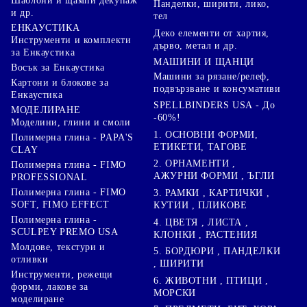
Шаблони и щампи декупаж
Панделки, ширити, лико,
и др.
тел
ЕНКАУСТИКА
Деко елементи от хартия,
Инструменти и комплекти
дърво, метал и др.
за Енкаустика
МАШИНИ И ЩАНЦИ
Восък за Енкаустика
Машини за рязане/релеф,
Картони и блокове за
подвързване и консумативи
Енкаустика
SPELLBINDERS USA - До
МОДЕЛИРАНЕ
-60%!
Моделини, глини и смоли
1. ОСНОВНИ ФОРМИ,
Полимерна глина - PAPA'S
ЕТИКЕТИ, ТАГОВЕ
CLAY
2. ОРНАМЕНТИ ,
Полимерна глина - FIMO
АЖУРНИ ФОРМИ , ЪГЛИ
PROFESSIONAL
Полимерна глина - FIMO
3. РАМКИ , КАРТИЧКИ ,
SOFT, FIMO EFFECT
КУТИИ , ПЛИКОВЕ
Полимерна глина -
4. ЦВЕТЯ , ЛИСТА ,
SCULPEY PREMO USA
КЛОНКИ , РАСТЕНИЯ
Молдове, текстури и
5. БОРДЮРИ , ПАНДЕЛКИ
отливки
, ШИРИТИ
Инструменти, режещи
6. ЖИВОТНИ , ПТИЦИ ,
форми, лакове за
МОРСКИ
моделиране