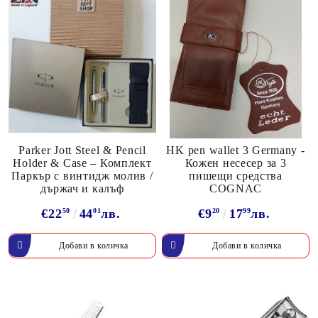
Parker Jott Steel & Pencil
HK pen wallet 3 Germany -
Holder & Case – Комплект
Кожен несесер за 3
Паркър с винтидж молив /
пишещи средства
държач и калъф
COGNAC
€22
50
44
01
лв.
€9
20
17
99
лв.