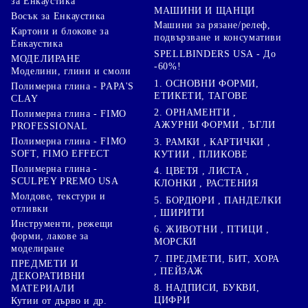
за Енкаустика
МАШИНИ И ЩАНЦИ
Восък за Енкаустика
Машини за рязане/релеф,
Картони и блокове за
подвързване и консумативи
Енкаустика
SPELLBINDERS USA - До
МОДЕЛИРАНЕ
-60%!
Моделини, глини и смоли
1. ОСНОВНИ ФОРМИ,
Полимерна глина - PAPA'S
ЕТИКЕТИ, ТАГОВЕ
CLAY
2. ОРНАМЕНТИ ,
Полимерна глина - FIMO
АЖУРНИ ФОРМИ , ЪГЛИ
PROFESSIONAL
Полимерна глина - FIMO
3. РАМКИ , КАРТИЧКИ ,
SOFT, FIMO EFFECT
КУТИИ , ПЛИКОВЕ
Полимерна глина -
4. ЦВЕТЯ , ЛИСТА ,
SCULPEY PREMO USA
КЛОНКИ , РАСТЕНИЯ
Молдове, текстури и
5. БОРДЮРИ , ПАНДЕЛКИ
отливки
, ШИРИТИ
Инструменти, режещи
6. ЖИВОТНИ , ПТИЦИ ,
форми, лакове за
МОРСКИ
моделиране
7. ПРЕДМЕТИ, БИТ, ХОРА
ПРЕДМЕТИ И
, ПЕЙЗАЖ
ДЕКОРАТИВНИ
8. НАДПИСИ, БУКВИ,
МАТЕРИАЛИ
ЦИФРИ
Кутии от дърво и др.