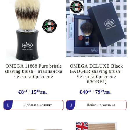
OMEGA 11868 Pure bristle
OMEGA DELUXE Black
shaving brush - италианска
BADGER shaving brush -
четка за бръснене
Четка за бръснене
ЯЗОВЕЦ
€8
12
15
88
лв.
€40
39
79
00
лв.