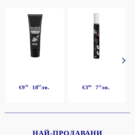
€9
70
18
97
лв.
€3
84
7
51
лв.
НАЙ-ПРОДАВАНИ