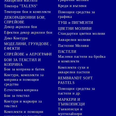
Акварелни мастила
Креди и въглени
Темпера "TALENS"
Темперни бои и комплекти
Помощни средства за
графика
ДЕКОРАЦИОННИ БОИ,
СПРЕЙОВЕ
ТУШ и ПИГМЕНТИ
Декор акрилни бои
ЦВЕТНИ МОЛИВИ
Ефектни декор акрилни бои
Стандартни цветни моливи
Деко Контури
Акварелни моливи
МОДЕЛИНИ, ГРУНДОВЕ ,
Пастелни Моливи
ЕФЕКТИ
ПАСТЕЛИ
СПРЕЙОВЕ и АЕРОГРАФИ
Маслени пастели на бройка
БОИ ЗА ТЕКСТИЛ И
и комплекти
КОПРИНА
Комплекти сухи и
Бои за коприна и батик
акварелни пастели
Контури, комплекти за
REMBRANDT SOFT
коприна и помощни
PASTELS
средства
Помощни средства за
Естествена коприна
пастели и др.
Бои за текстил
МАРКЕРИ И
Контури и маркери за
ТЪНКОПИСЦИ
текстил
Тънкописци и
Комплекти и помощни
мултилайнери