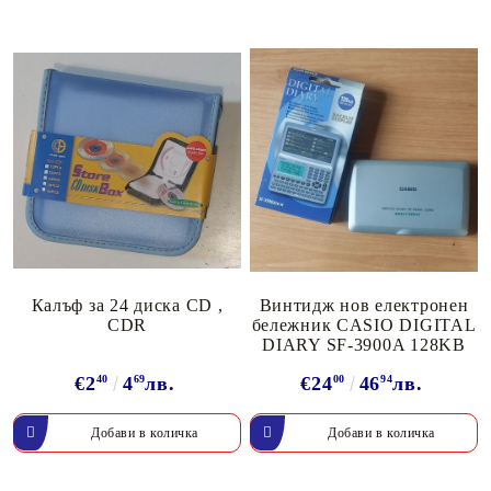
Калъф за 24 диска CD ,
Винтидж нов електронен
CDR
бележник CASIO DIGITAL
DIARY SF-3900A 128KB
€2
40
4
69
лв.
€24
00
46
94
лв.