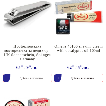
Професионална
Omega 45100 shaving cream
нокторезачка за педикюр -
with eucalyptus oil 100ml
HK Sonnenschein, Solingen
Germany
€5
09
9
96
лв.
€2
92
5
71
лв.