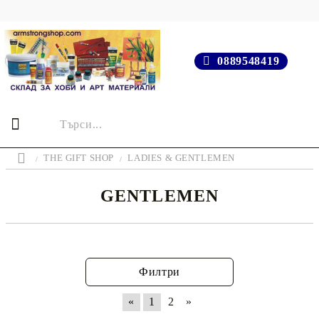
0889548419
THE GIFT SHOP
LADIES & GENTLEMEN
GENTLEMEN
Филтри
«
1
2
»