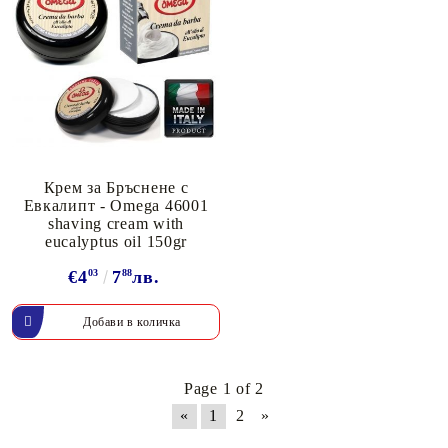
Крем за Бръснене с
Евкалипт - Omega 46001
shaving cream with
eucalyptus oil 150gr
€4
03
7
88
лв.
Page 1 of 2
«
1
2
»