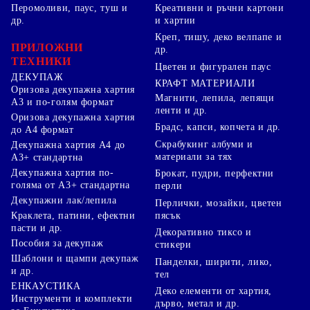
Перомоливи, паус, туш и
Креативни и ръчни картони
др.
и хартии
Креп, тишу, деко велпапе и
ПРИЛОЖНИ
др.
ТЕХНИКИ
Цветен и фигурален паус
ДЕКУПАЖ
КРАФТ МАТЕРИАЛИ
Оризова декупажна хартия
Магнити, лепила, лепящи
А3 и по-голям формат
ленти и др.
Оризова декупажна хартия
Брадс, капси, копчета и др.
до А4 формат
Скрабукинг албуми и
Декупажна хартия А4 до
материали за тях
А3+ стандартна
Декупажна хартия по-
Брокат, пудри, перфектни
голяма от А3+ стандартна
перли
Декупажни лак/лепила
Перлички, мозайки, цветен
Краклета, патини, ефектни
пясък
пасти и др.
Декоративно тиксо и
Пособия за декупаж
стикери
Шаблони и щампи декупаж
Панделки, ширити, лико,
и др.
тел
ЕНКАУСТИКА
Деко елементи от хартия,
Инструменти и комплекти
дърво, метал и др.