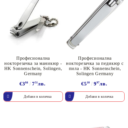
Професионална
Професионална
нокторезачка за маникюр -
нокторезачка за педикюр с
HK Sonnenschein, Solingen,
пила - HK Sonnenschein,
Germany
Solingen Germany
€3
84
7
51
лв.
€5
10
9
97
лв.