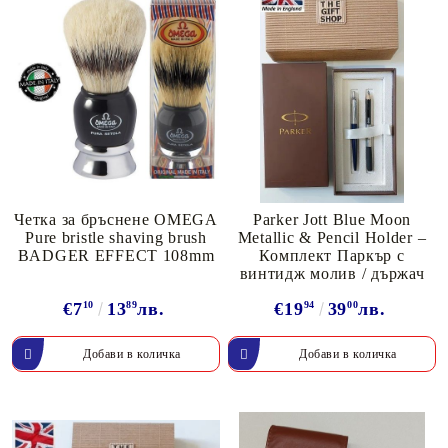
Четка за бръснене OMEGA
Parker Jott Blue Moon
Pure bristle shaving brush
Metallic & Pencil Holder –
BADGER EFFECT 108mm
Комплект Паркър с
винтидж молив / държач
€7
10
13
89
лв.
€19
94
39
00
лв.