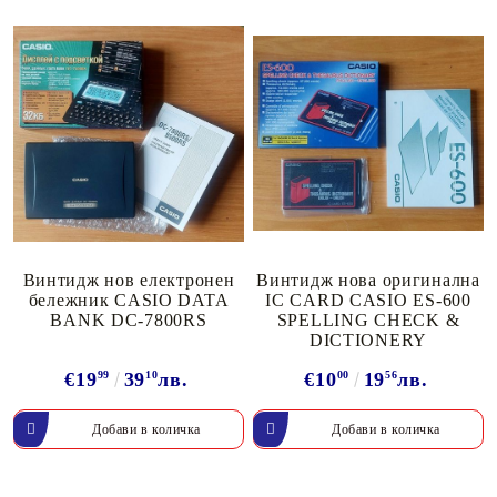
Винтидж нов електронен
Винтидж нова оригинална
бележник CASIO DATA
IC CARD CASIO ES-600
BANK DC-7800RS
SPELLING CHECK &
DICTIONERY
€19
99
39
10
лв.
€10
00
19
56
лв.