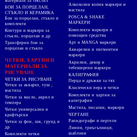
материали за текстил
Алкохолни копик маркери и
БОИ ЗА ПОРЦЕЛАН,
мастила
СТЪКЛО И КЕРАМИКА
POSCA & SHAKE
Бои за порцелан, стъкло и
МАРКЕРИ
комплекти
Комплекти маркери и
Контури и маркери за
помощни средства
стъкло, порцелан и др.
Арт и MANGA маркери
Трансферни бои за
порцелан и стъкло
Акварелни и пигментни
маркери
ЧЕТКИ, ХАРТИИ И
Акрилни, декор и
МАТЕРИАЛИ ЗА
тебеширени маркери
РИСУВАНЕ
КАЛИГРАФИЯ
ЧЕТКИ ЗА РИСУВАНЕ
Перца и дръжки за тях
Четки за акварел, туш ,
Класически пера и четки
мастила
Комплекти и хартии за
Четки за масло, акрил и
калиграфия
темпера
Мастила, писалки, маркери
Четки универсални и
ЧЕРТАНЕ
крафтърски
Рапидографи и пергели
Четки за фон, лак, грунд и
др.
Линии, триъгълници,
шаблони
Комплекти четки