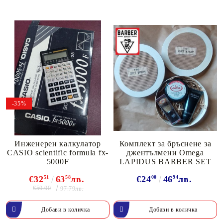
-35%
Инженерен калкулатор
Комплект за бръснене за
CASIO scientific formula fx-
джентълмени Omega
5000F
LAPIDUS BARBER SET
€32
51
63
58
лв.
€24
00
46
94
лв.
€50.00
97.79лв.