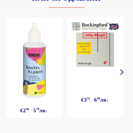
€3
53
6
90
лв.
€2
96
5
79
лв.