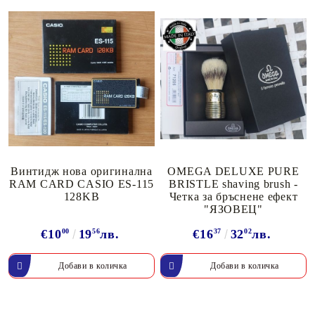
Винтидж нова оригинална
OMEGA DELUXE PURE
RAM CARD CASIO ES-115
BRISTLE shaving brush -
128KB
Четка за бръснене ефект
"ЯЗОВЕЦ"
€10
00
19
56
лв.
€16
37
32
02
лв.