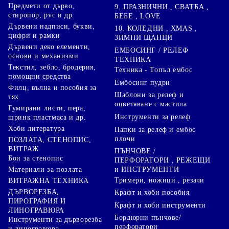
Предмети от дърво,
9. ПРАЗНИЧНИ , СВАТБА ,
стиропор, pvc и др.
БЕБЕ , LOVE
Дървени надписи, букви,
10. КОЛЕДНИ , XMAS ,
цифри и рамки
ЗИМНИ ЩАНЦИ
Дървени деко елементи,
ЕМБОСИНГ / РЕЛЕФ
основи и механизми
ТЕХНИКА
Текстил, зебло, бродерия,
Техника - Топъл ембос
помощни средства
Ембосинг пудри
Филц, вълна и пособия за
Шаблони за релеф и
тях
оцветяване с мастила
Гумирани листи, пера,
Инструменти за релеф
шринк пластмаса и др.
Хоби литература
Папки за релеф и ембос
плочи
ПОЗЛАТА, СТЕНОПИС,
ВИТРАЖ
ПЪНЧОВЕ /
Бои за стенопис
ПЕРФОРАТОРИ , РЕЖЕЩИ
Материали за позлата
и ИНСТРУМЕНТИ
Тримери, ножици , резачи
ВИТРАЖНА ТЕХНИКА
ДЪРВОРЕЗБА,
Крафт и хоби пособия
ПИРОГРАФИЯ И
Крафт и хоби инструменти
ЛИНОГРАВЮРА
Бордюрни пънчове/
Инструменти за дърворезба
перфоратори
и линогравюра