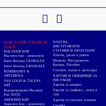
БОИ ЗА РИСУВАНЕ И
ПЛАТНА,
ИНСТРУМЕНТИ,
ХОБИ
СТАТИВИ И АКСЕСОАРИ
МАСЛЕНИ БОИ
Платна, дъски и рамки
Маслени бои - комплекти
Шпакли, Инструменти,
Daler-Rowney GEORGIAN
Валяци, Пособия
Daler-Rowney GRADUATE
Стативи, папки и аксесоари
REMBRANDT &
ARTEMISIA
ХАРТИИ И СКИЦНИЦИ ЗА
РИСУВАНЕ
VAN GOGH & TALENS
Хартии за акварел
ART
Хартии за графика , печат и
Водоразредими Маслени
туш
Бои H2OIL
АКРИЛНИ БОИ
Хартии за смесени техники
Акрилни Бои - комплекти
Скечбук