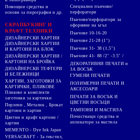
Специални пънчове/
Помощни средства и
перфоратори
основи за пирография и др.
Пънчове/перфоратори за
СКРАПБУКИНГ И
оформяне на ъгъл
КРАФТ ТЕХНИКИ
Пънчове 10-16-20
ДИЗАЙНЕРСКИ ХАРТИИ
Пънчове 21-28 (1")
ДИЗАЙНЕРСКИ ХАРТИИ
Пънчове 31- 38 (1,5")
И КАРТОНИ НА БЛОК
Пънчове 41- 88 /2" -3.5" /
ДИЗАЙНЕРСКИ ХАРТИИ /
КАРТОНИ НА БРОЙКА
ДЕКОРАТИВНИ ПЕЧАТИ и
ДИЗАЙНЕРСКИ ТЕФТЕРИ
ЗА ВОСЪК
И БЕЛЕЖНИЦИ
ГУМЕНИ ПЕЧАТИ
ХАРТИИ, ЗАГОТОВКИ ЗА
ПОЛИМЕРНИ ПЕЧАТИ И
КАРТИЧКИ, ПЛИКОВЕ
АКСЕСОАРИ
Пликове и комплекти
ПЕЧАТИ ЗА ВОСЪК И
заготовки за картички
ЦВЕТНИ ВОСЪЦИ
Перлени , Металик , Брокат
ТАМПОНИ И МАСТИЛА
картони и хартии
Почистващи средства и
Цветни и крафт картони /
апликатори за мастила
хартии
MEMENTO - Dye Ink Japan
VERSACRAFT - За текстил,