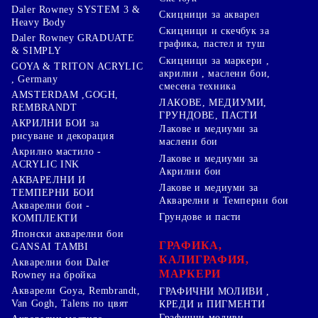
Daler Rowney SYSTEM 3 &
Скицници за акварел
Heavy Body
Скицници и скечбук за
Daler Rowney GRADUATE
графика, пастел и туш
& SIMPLY
Скицници за маркери ,
GOYA & TRITON АCRYLIC
акрилни , маслени бои,
, Germany
смесена техника
AMSTERDAM ,GOGH,
ЛАКОВЕ, МЕДИУМИ,
REMBRANDT
ГРУНДОВЕ, ПАСТИ
АКРИЛНИ БОИ за
Лакове и медиуми за
рисуване и декорация
маслени бои
Акрилно мастило -
Лакове и медиуми за
ACRYLIC INK
Акрилни бои
АКВАРЕЛНИ И
Лакове и медиуми за
ТЕМПЕРНИ БОИ
Акварелни и Темперни бои
Акварелни бои -
Грундове и пасти
КОМПЛЕКТИ
Японски акварелни бои
ГРАФИКА,
GANSAI TAMBI
КАЛИГРАФИЯ,
Акварелни бои Daler
МАРКЕРИ
Rowney на бройка
Акварели Goya, Rembrandt,
ГРАФИЧНИ МОЛИВИ ,
Van Gogh, Talens по цвят
КРЕДИ и ПИГМЕНТИ
Графични моливи