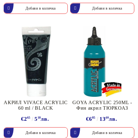
АКРИЛ VIVACE ACRYLIC
GOYA ACRYLIC 250ML -
60 ml / BLACK
Фин акрил ТЮРКОАЗ
€2
65
5
18
лв.
€6
85
13
40
лв.