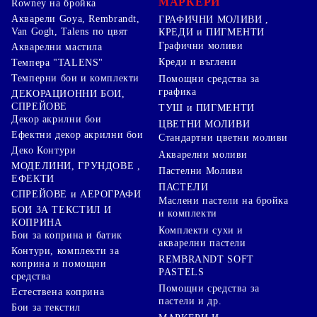
МАРКЕРИ
Rowney на бройка
Акварели Goya, Rembrandt,
ГРАФИЧНИ МОЛИВИ ,
Van Gogh, Talens по цвят
КРЕДИ и ПИГМЕНТИ
Графични моливи
Акварелни мастила
Креди и въглени
Темпера "TALENS"
Темперни бои и комплекти
Помощни средства за
графика
ДЕКОРАЦИОННИ БОИ,
СПРЕЙОВЕ
ТУШ и ПИГМЕНТИ
Декор акрилни бои
ЦВЕТНИ МОЛИВИ
Ефектни декор акрилни бои
Стандартни цветни моливи
Деко Контури
Акварелни моливи
МОДЕЛИНИ, ГРУНДОВЕ ,
Пастелни Моливи
ЕФЕКТИ
ПАСТЕЛИ
СПРЕЙОВЕ и АЕРОГРАФИ
Маслени пастели на бройка
БОИ ЗА ТЕКСТИЛ И
и комплекти
КОПРИНА
Комплекти сухи и
Бои за коприна и батик
акварелни пастели
Контури, комплекти за
REMBRANDT SOFT
коприна и помощни
PASTELS
средства
Помощни средства за
Естествена коприна
пастели и др.
Бои за текстил