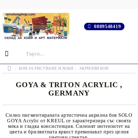
0889548419
БОИ ЗА РИСУВАНЕ И ХОБИ
АКРИЛНИ БОИ
GOYA & TRITON АCRYLIC ,
GERMANY
Силно пигментираната артистична акрилна боя SOLO
GOYA Acrylic от KREUL се характеризира със своята
мека и гладка консистенция. Силният интензитет на
цвета и брилянтната яркост преминават през целия
цветови спектър.