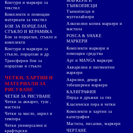
МАРКЕРИ И
Контури и маркери за
ТЪНКОПИСЦИ
текстил
Тънкописци и
Комплекти и помощни
мултилайнери
материали за текстил
Алкохолни копик маркери и
БОИ ЗА ПОРЦЕЛАН,
мастила
СТЪКЛО И КЕРАМИКА
POSCA & SHAKE
Бои за порцелан, стъкло и
МАРКЕРИ
комплекти
Комплекти маркери и
Контури и маркери за
помощни средства
стъкло, порцелан и др.
Арт и MANGA маркери
Трансферни бои за
порцелан и стъкло
Акварелни и пигментни
маркери
ЧЕТКИ, ХАРТИИ И
Акрилни, декор и
МАТЕРИАЛИ ЗА
тебеширени маркери
РИСУВАНЕ
КАЛИГРАФИЯ
ЧЕТКИ ЗА РИСУВАНЕ
Перца и дръжки за тях
Четки за акварел, туш ,
Класически пера и четки
мастила
Комплекти и хартии за
Четки за масло, акрил и
калиграфия
темпера
Мастила, писалки, маркери
Четки универсални и
ЧЕРТАНЕ
крафтърски