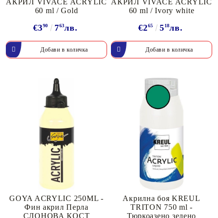
АКРИЛ VIVACE ACRYLIC
АКРИЛ VIVACE ACRYLIC
60 ml / Gold
60 ml / Ivory white
€3
90
7
63
лв.
€2
65
5
18
лв.
GOYA ACRYLIC 250ML -
Акрилна боя KREUL
Фин акрил Перла
TRITON 750 ml -
СЛОНОВА КОСТ
Тюркоазено зелено