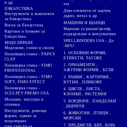
и др.
тел
ЕНКАУСТИКА
Деко елементи от хартия,
Инструменти и комплекти
дърво, метал и др.
за Енкаустика
МАШИНИ И ЩАНЦИ
Восък за Енкаустика
Машини за рязане/релеф,
Картони и блокове за
подвързване и консумативи
Енкаустика
SPELLBINDERS USA - До
МОДЕЛИРАНЕ
-60%!
Моделини, глини и смоли
1. ОСНОВНИ ФОРМИ,
Полимерна глина - PAPA'S
ЕТИКЕТИ, ТАГОВЕ
CLAY
2. ОРНАМЕНТИ ,
Полимерна глина - FIMO
АЖУРНИ ФОРМИ , ЪГЛИ
PROFESSIONAL
Полимерна глина - FIMO
3. РАМКИ , КАРТИЧКИ ,
SOFT, FIMO EFFECT
КУТИИ , ПЛИКОВЕ
Полимерна глина -
4. ЦВЕТЯ , ЛИСТА ,
SCULPEY PREMO USA
КЛОНКИ , РАСТЕНИЯ
Молдове, текстури и
5. БОРДЮРИ , ПАНДЕЛКИ
отливки
, ШИРИТИ
Инструменти, режещи
6. ЖИВОТНИ , ПТИЦИ ,
форми, лакове за
МОРСКИ
моделиране
7. ПРЕДМЕТИ, БИТ, ХОРА