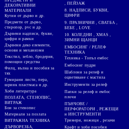
ПРЕДМЕТИ И
, ПЕЙЗАЖ
ДЕКОРАТИВНИ
8. НАДПИСИ, БУКВИ,
МАТЕРИАЛИ
ЦИФРИ
Кутии от дърво и др.
Предмети от дърво,
9. ПРАЗНИЧНИ , СВАТБА ,
стиропор, pvc и др.
БЕБЕ , LOVE
Дървени надписи, букви,
10. КОЛЕДНИ , XMAS ,
цифри и рамки
ЗИМНИ ЩАНЦИ
Дървени деко елементи,
ЕМБОСИНГ / РЕЛЕФ
основи и механизми
ТЕХНИКА
Текстил, зебло, бродерия,
Техника - Топъл ембос
помощни средства
Ембосинг пудри
Филц, вълна и пособия за
Шаблони за релеф и
тях
оцветяване с мастила
Гумирани листи, пера,
Инструменти за релеф
шринк пластмаса и др.
Хоби литература
Папки за релеф и ембос
плочи
ПОЗЛАТА, СТЕНОПИС,
ВИТРАЖ
ПЪНЧОВЕ /
Бои за стенопис
ПЕРФОРАТОРИ , РЕЖЕЩИ
Материали за позлата
и ИНСТРУМЕНТИ
Тримери, ножици , резачи
ВИТРАЖНА ТЕХНИКА
ДЪРВОРЕЗБА,
Крафт и хоби пособия