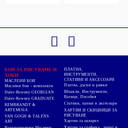
БОИ ЗА РИСУВАНЕ И
ПЛАТНА,
ИНСТРУМЕНТИ,
ХОБИ
СТАТИВИ И АКСЕСОАРИ
МАСЛЕНИ БОИ
Платна, дъски и рамки
Маслени бои - комплекти
Шпакли, Инструменти,
Daler-Rowney GEORGIAN
Валяци, Пособия
Daler-Rowney GRADUATE
Стативи, папки и аксесоари
REMBRANDT &
ARTEMISIA
ХАРТИИ И СКИЦНИЦИ ЗА
РИСУВАНЕ
VAN GOGH & TALENS
Хартии за акварел
ART
Хартии за графика , печат и
Водоразредими Маслени