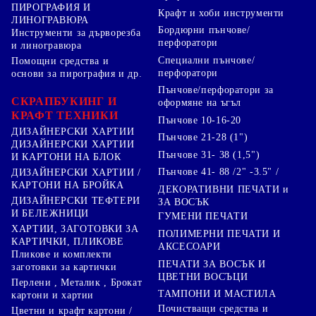
ПИРОГРАФИЯ И
Крафт и хоби инструменти
ЛИНОГРАВЮРА
Бордюрни пънчове/
Инструменти за дърворезба
перфоратори
и линогравюра
Специални пънчове/
Помощни средства и
перфоратори
основи за пирография и др.
Пънчове/перфоратори за
СКРАПБУКИНГ И
оформяне на ъгъл
КРАФТ ТЕХНИКИ
Пънчове 10-16-20
ДИЗАЙНЕРСКИ ХАРТИИ
Пънчове 21-28 (1")
ДИЗАЙНЕРСКИ ХАРТИИ
Пънчове 31- 38 (1,5")
И КАРТОНИ НА БЛОК
Пънчове 41- 88 /2" -3.5" /
ДИЗАЙНЕРСКИ ХАРТИИ /
КАРТОНИ НА БРОЙКА
ДЕКОРАТИВНИ ПЕЧАТИ и
ДИЗАЙНЕРСКИ ТЕФТЕРИ
ЗА ВОСЪК
И БЕЛЕЖНИЦИ
ГУМЕНИ ПЕЧАТИ
ХАРТИИ, ЗАГОТОВКИ ЗА
ПОЛИМЕРНИ ПЕЧАТИ И
КАРТИЧКИ, ПЛИКОВЕ
АКСЕСОАРИ
Пликове и комплекти
ПЕЧАТИ ЗА ВОСЪК И
заготовки за картички
ЦВЕТНИ ВОСЪЦИ
Перлени , Металик , Брокат
ТАМПОНИ И МАСТИЛА
картони и хартии
Почистващи средства и
Цветни и крафт картони /