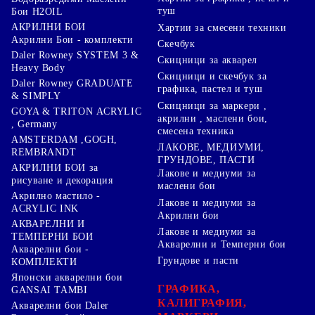
туш
Бои H2OIL
АКРИЛНИ БОИ
Хартии за смесени техники
Акрилни Бои - комплекти
Скечбук
Daler Rowney SYSTEM 3 &
Скицници за акварел
Heavy Body
Скицници и скечбук за
Daler Rowney GRADUATE
графика, пастел и туш
& SIMPLY
Скицници за маркери ,
GOYA & TRITON АCRYLIC
акрилни , маслени бои,
, Germany
смесена техника
AMSTERDAM ,GOGH,
ЛАКОВЕ, МЕДИУМИ,
REMBRANDT
ГРУНДОВЕ, ПАСТИ
АКРИЛНИ БОИ за
Лакове и медиуми за
рисуване и декорация
маслени бои
Акрилно мастило -
Лакове и медиуми за
ACRYLIC INK
Акрилни бои
АКВАРЕЛНИ И
Лакове и медиуми за
ТЕМПЕРНИ БОИ
Акварелни и Темперни бои
Акварелни бои -
Грундове и пасти
КОМПЛЕКТИ
Японски акварелни бои
ГРАФИКА,
GANSAI TAMBI
КАЛИГРАФИЯ,
Акварелни бои Daler