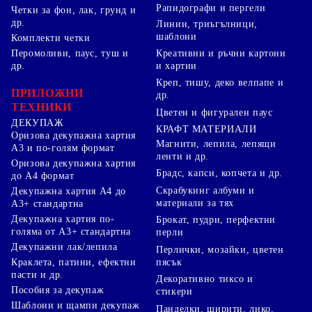
Рапидографи и пергели
Четки за фон, лак, грунд и
др.
Линии, триъгълници,
шаблони
Комплекти четки
Перомоливи, паус, туш и
Креативни и ръчни картони
др.
и хартии
Креп, тишу, деко велпапе и
ПРИЛОЖНИ
др.
ТЕХНИКИ
Цветен и фигурален паус
ДЕКУПАЖ
КРАФТ МАТЕРИАЛИ
Оризова декупажна хартия
Магнити, лепила, лепящи
А3 и по-голям формат
ленти и др.
Оризова декупажна хартия
Брадс, капси, копчета и др.
до А4 формат
Скрабукинг албуми и
Декупажна хартия А4 до
материали за тях
А3+ стандартна
Декупажна хартия по-
Брокат, пудри, перфектни
голяма от А3+ стандартна
перли
Декупажни лак/лепила
Перлички, мозайки, цветен
Краклета, патини, ефектни
пясък
пасти и др.
Декоративно тиксо и
Пособия за декупаж
стикери
Шаблони и щампи декупаж
Панделки, ширити, лико,