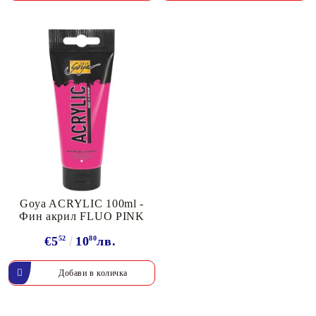
Goya ACRYLIC 100ml -
Фин акрил FLUO PINK
€5
52
10
80
лв.