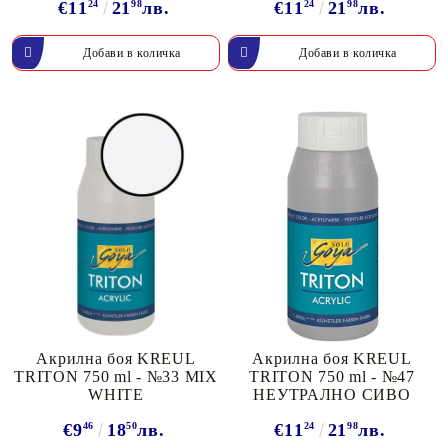
€11
24
21
98
лв.
€11
24
21
98
лв.
Акрилна боя KREUL
Акрилна боя KREUL
TRITON 750 ml - №33 MIX
TRITON 750 ml - №47
WHITE
НЕУТРАЛНО СИВО
€9
46
18
50
лв.
€11
24
21
98
лв.