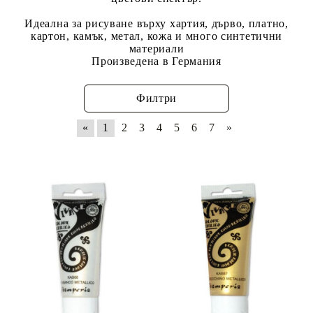
Идеална за рисуване върху хартия, дърво, платно,
картон, камък, метал, кожа и много синтетични
материали
Произведена в Германия
Филтри
«
1
2
3
4
5
6
7
»