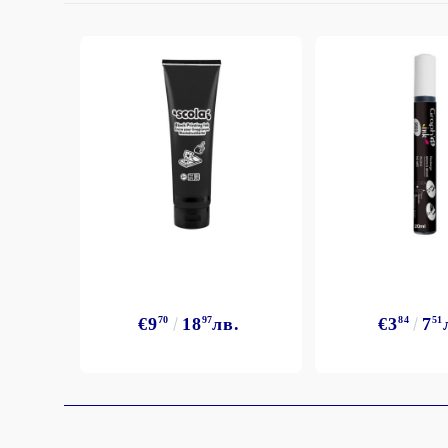
€9
70
18
97
лв.
€3
84
7
51