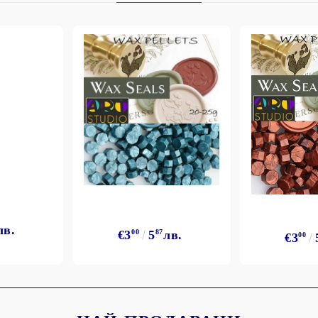
лв.
€3
00
5
87
лв.
€3
00