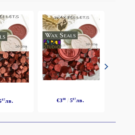
€3
00
5
87
лв.
5
87
лв.
€3