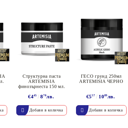
ЯЛА
Структурна паста
ГЕСО грунд 250мл
л.
ARTEMISIA
ARTEMISIA ЧЕРНО
финозърнеста 150 мл.
€4
45
8
70
лв.
€5
57
10
89
лв.