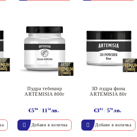
К
К
ИВНИ И ПЕЧАТИ ЗА
ХАРТИИ, ЗАГОТОВКИ ЗА
КАРТИЧКИ, ПЛИКОВЕ
 ПЕЧАТИ
Пликове и комплекти загото
картички
РНИ ПЕЧАТИ И
АРИ
Перлени , Металик , Брокат 
а
Пудра тебешир
3D пудра фина
ARTEMISIA 800г
ARTEMISIA 80г
хартии
ЗА ВОСЪК И ЦВЕТНИ
Цветни и крафт картони / х
€5
90
11
54
лв.
€3
02
5
91
лв.
Креативни и ръчни картони 
Креп, тишу, деко велпапе и д
Цветен и фигурален паус