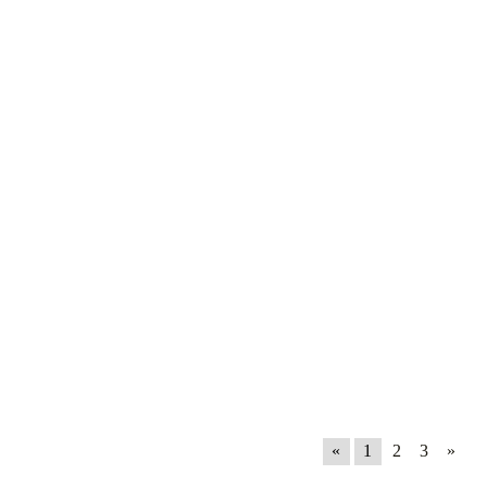
«
1
2
3
»