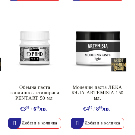
онтури и маркери за текстил
LOVE
омплекти и помощни материали за текстил
10. КОЛЕДНИ , XMAS , ЗИМНИ
ЩАНЦИ
ЕМБОСИНГ / РЕЛЕФ ТЕХНИКА
вки за
Техника - Топъл ембос
Ембосинг пудри
картони и
Шаблони за релеф и оцветяване с
Обемна паста
Моделин паста ЛЕКА
топлинно активирана
БЯЛА ARTEMISIA 150
мастила
PENTART 50 мл.
мл.
артии
Инструменти за релеф
€3
32
6
49
лв.
€4
50
8
80
лв.
и хартии
Папки за релеф и ембос плочи
р.