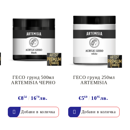
ГЕСО грунд 500мл
ГЕСО грунд 250мл
ARTEMISIA ЧЕРНО
ARTEMISIA
€8
54
16
70
лв.
€5
60
10
95
лв.