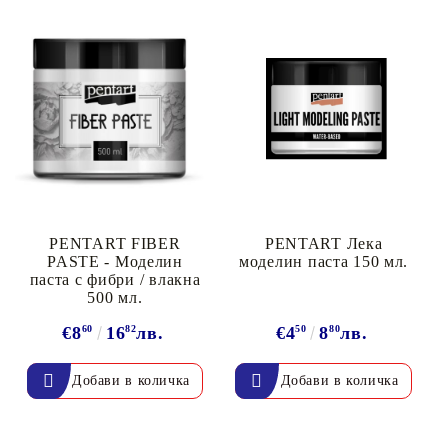
PENTART FIBER
PENTART Лека
PASTE - Моделин
моделин паста 150 мл.
паста с фибри / влакна
500 мл.
€8
60
16
82
лв.
€4
50
8
80
лв.