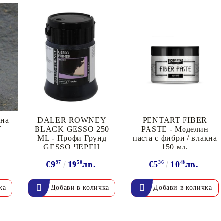
Моят профил
Вход
Регистрация
 на
DALER ROWNEY
PENTART FIBER
T
BLACK GESSO 250
PASTE - Моделин
ML - Профи Грунд
паста с фибри / влакна
GESSO ЧЕРЕН
150 мл.
BGN
EUR
€9
97
19
50
лв.
€5
36
10
48
лв.
BG
EN