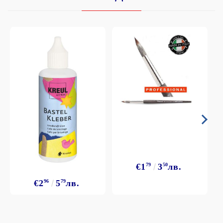
€1
79
3
50
лв.
€2
96
5
79
лв.