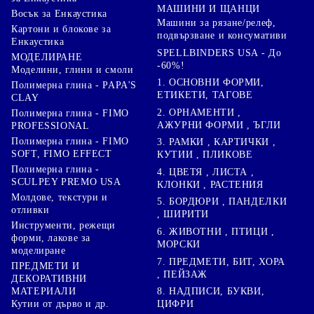
МАШИНИ И ЩАНЦИ
Восък за Енкаустика
Машини за рязане/релеф,
Картони и блокове за
подвързване и консумативи
Енкаустика
SPELLBINDERS USA - До
МОДЕЛИРАНЕ
-60%!
Моделини, глини и смоли
1. ОСНОВНИ ФОРМИ,
Полимерна глина - PAPA'S
ЕТИКЕТИ, ТАГОВЕ
CLAY
2. ОРНАМЕНТИ ,
Полимерна глина - FIMO
АЖУРНИ ФОРМИ , ЪГЛИ
PROFESSIONAL
Полимерна глина - FIMO
3. РАМКИ , КАРТИЧКИ ,
SOFT, FIMO EFFECT
КУТИИ , ПЛИКОВЕ
Полимерна глина -
4. ЦВЕТЯ , ЛИСТА ,
SCULPEY PREMO USA
КЛОНКИ , РАСТЕНИЯ
Молдове, текстури и
5. БОРДЮРИ , ПАНДЕЛКИ
отливки
, ШИРИТИ
Инструменти, режещи
6. ЖИВОТНИ , ПТИЦИ ,
форми, лакове за
МОРСКИ
моделиране
7. ПРЕДМЕТИ, БИТ, ХОРА
ПРЕДМЕТИ И
, ПЕЙЗАЖ
ДЕКОРАТИВНИ
8. НАДПИСИ, БУКВИ,
МАТЕРИАЛИ
ЦИФРИ
Кутии от дърво и др.