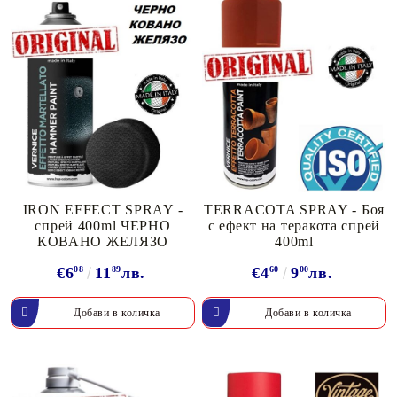
IRON EFFECT SPRAY -
TERRACOTA SPRAY - Боя
спрей 400ml ЧЕРНО
с ефект на теракота спрей
КОВАНО ЖЕЛЯЗО
400ml
€6
08
11
89
лв.
€4
60
9
00
лв.