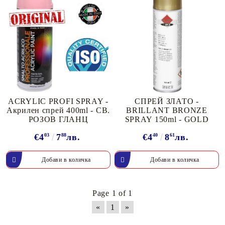
ACRYLIC PROFI SPRAY -
СПРЕЙ ЗЛАТО -
Акрилен спрей 400ml - СВ.
BRILLANT BRONZE
РОЗОВ ГЛАНЦ
SPRAY 150ml - GOLD
€4
03
7
88
лв.
€4
40
8
61
лв.
Page 1 of 1
«
1
»