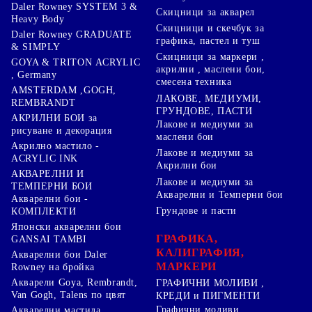
Daler Rowney SYSTEM 3 &
Скицници за акварел
Heavy Body
Скицници и скечбук за
Daler Rowney GRADUATE
графика, пастел и туш
& SIMPLY
Скицници за маркери ,
GOYA & TRITON АCRYLIC
акрилни , маслени бои,
, Germany
смесена техника
AMSTERDAM ,GOGH,
ЛАКОВЕ, МЕДИУМИ,
REMBRANDT
ГРУНДОВЕ, ПАСТИ
АКРИЛНИ БОИ за
Лакове и медиуми за
рисуване и декорация
маслени бои
Акрилно мастило -
Лакове и медиуми за
ACRYLIC INK
Акрилни бои
АКВАРЕЛНИ И
Лакове и медиуми за
ТЕМПЕРНИ БОИ
Акварелни и Темперни бои
Акварелни бои -
Грундове и пасти
КОМПЛЕКТИ
Японски акварелни бои
ГРАФИКА,
GANSAI TAMBI
КАЛИГРАФИЯ,
Акварелни бои Daler
МАРКЕРИ
Rowney на бройка
Акварели Goya, Rembrandt,
ГРАФИЧНИ МОЛИВИ ,
Van Gogh, Talens по цвят
КРЕДИ и ПИГМЕНТИ
Графични моливи
Акварелни мастила