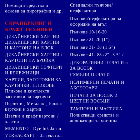
Специални пънчове/
Помощни средства и
перфоратори
основи за пирография и др.
Пънчове/перфоратори за
СКРАПБУКИНГ И
оформяне на ъгъл
КРАФТ ТЕХНИКИ
Пънчове 10-16-20
ДИЗАЙНЕРСКИ ХАРТИИ
Пънчове 21-28 (1")
ДИЗАЙНЕРСКИ ХАРТИИ
Пънчове 31- 38 (1,5")
И КАРТОНИ НА БЛОК
Пънчове 41- 88 /2" -3.5" /
ДИЗАЙНЕРСКИ ХАРТИИ /
КАРТОНИ НА БРОЙКА
ДЕКОРАТИВНИ ПЕЧАТИ и
ДИЗАЙНЕРСКИ ТЕФТЕРИ
ЗА ВОСЪК
И БЕЛЕЖНИЦИ
ГУМЕНИ ПЕЧАТИ
ХАРТИИ, ЗАГОТОВКИ ЗА
ПОЛИМЕРНИ ПЕЧАТИ И
КАРТИЧКИ, ПЛИКОВЕ
АКСЕСОАРИ
Пликове и комплекти
ПЕЧАТИ ЗА ВОСЪК И
заготовки за картички
ЦВЕТНИ ВОСЪЦИ
Перлени , Металик , Брокат
ТАМПОНИ И МАСТИЛА
картони и хартии
Почистващи средства и
Цветни и крафт картони /
апликатори за мастила
хартии
MEMENTO - Dye Ink Japan
VERSACRAFT - За текстил,