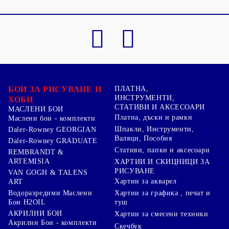
БОИ ЗА РИСУВАНЕ И
ПЛАТНА,
ИНСТРУМЕНТИ,
ХОБИ
СТАТИВИ И АКСЕСОАРИ
МАСЛЕНИ БОИ
Платна, дъски и рамки
Маслени бои - комплекти
Шпакли, Инструменти,
Daler-Rowney GEORGIAN
Валяци, Пособия
Daler-Rowney GRADUATE
Стативи, папки и аксесоари
REMBRANDT &
ARTEMISIA
ХАРТИИ И СКИЦНИЦИ ЗА
РИСУВАНЕ
VAN GOGH & TALENS
Хартии за акварел
ART
Хартии за графика , печат и
Водоразредими Маслени
туш
Бои H2OIL
АКРИЛНИ БОИ
Хартии за смесени техники
Акрилни Бои - комплекти
Скечбук