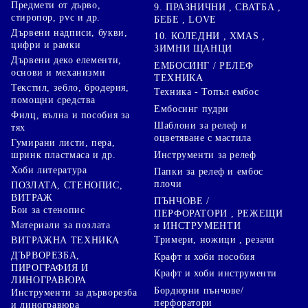
Предмети от дърво,
9. ПРАЗНИЧНИ , СВАТБА ,
стиропор, pvc и др.
БЕБЕ , LOVE
Дървени надписи, букви,
10. КОЛЕДНИ , XMAS ,
цифри и рамки
ЗИМНИ ЩАНЦИ
Дървени деко елементи,
ЕМБОСИНГ / РЕЛЕФ
основи и механизми
ТЕХНИКА
Текстил, зебло, бродерия,
Техника - Топъл ембос
помощни средства
Ембосинг пудри
Филц, вълна и пособия за
Шаблони за релеф и
тях
оцветяване с мастила
Гумирани листи, пера,
Инструменти за релеф
шринк пластмаса и др.
Хоби литература
Папки за релеф и ембос
плочи
ПОЗЛАТА, СТЕНОПИС,
ВИТРАЖ
ПЪНЧОВЕ /
Бои за стенопис
ПЕРФОРАТОРИ , РЕЖЕЩИ
Материали за позлата
и ИНСТРУМЕНТИ
Тримери, ножици , резачи
ВИТРАЖНА ТЕХНИКА
ДЪРВОРЕЗБА,
Крафт и хоби пособия
ПИРОГРАФИЯ И
Крафт и хоби инструменти
ЛИНОГРАВЮРА
Бордюрни пънчове/
Инструменти за дърворезба
перфоратори
и линогравюра