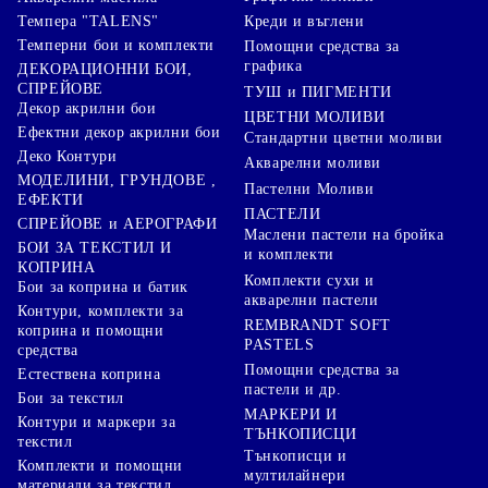
Креди и въглени
Темпера "TALENS"
Темперни бои и комплекти
Помощни средства за
графика
ДЕКОРАЦИОННИ БОИ,
СПРЕЙОВЕ
ТУШ и ПИГМЕНТИ
Декор акрилни бои
ЦВЕТНИ МОЛИВИ
Ефектни декор акрилни бои
Стандартни цветни моливи
Деко Контури
Акварелни моливи
МОДЕЛИНИ, ГРУНДОВЕ ,
Пастелни Моливи
ЕФЕКТИ
ПАСТЕЛИ
СПРЕЙОВЕ и АЕРОГРАФИ
Маслени пастели на бройка
БОИ ЗА ТЕКСТИЛ И
и комплекти
КОПРИНА
Комплекти сухи и
Бои за коприна и батик
акварелни пастели
Контури, комплекти за
REMBRANDT SOFT
коприна и помощни
PASTELS
средства
Помощни средства за
Естествена коприна
пастели и др.
Бои за текстил
МАРКЕРИ И
Контури и маркери за
ТЪНКОПИСЦИ
текстил
Тънкописци и
Комплекти и помощни
мултилайнери
материали за текстил