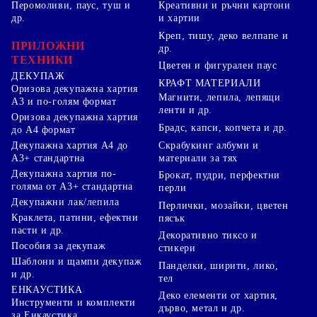
Перомоливи, паус, туш и
Креативни и ръчни картони
др.
и хартии
Креп, тишу, деко велпапе и
ПРИЛОЖНИ
др.
ТЕХНИКИ
Цветен и фигурален паус
ДЕКУПАЖ
КРАФТ МАТЕРИАЛИ
Оризова декупажна хартия
Магнити, лепила, лепящи
А3 и по-голям формат
ленти и др.
Оризова декупажна хартия
Брадс, капси, копчета и др.
до А4 формат
Скрабукинг албуми и
Декупажна хартия А4 до
материали за тях
А3+ стандартна
Декупажна хартия по-
Брокат, пудри, перфектни
голяма от А3+ стандартна
перли
Декупажни лак/лепила
Перлички, мозайки, цветен
Краклета, патини, ефектни
пясък
пасти и др.
Декоративно тиксо и
Пособия за декупаж
стикери
Шаблони и щампи декупаж
Панделки, ширити, лико,
и др.
тел
ЕНКАУСТИКА
Деко елементи от хартия,
Инструменти и комплекти
дърво, метал и др.
за Енкаустика