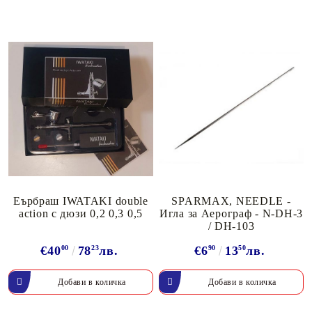
Еърбраш IWATAKI double
SPARMAX, NEEDLE -
action с дюзи 0,2 0,3 0,5
Игла за Аерограф - N-DH-3
/ DH-103
€40
00
78
23
лв.
€6
90
13
50
лв.