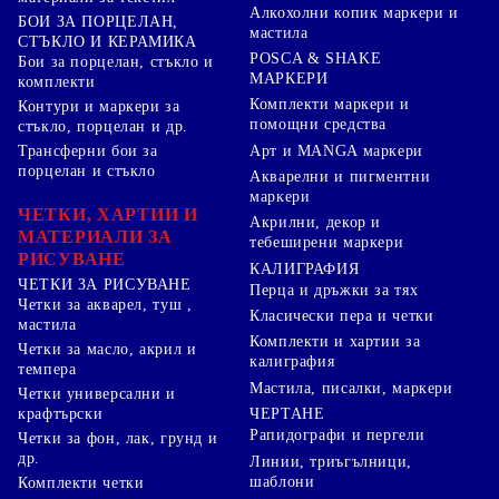
Алкохолни копик маркери и
БОИ ЗА ПОРЦЕЛАН,
мастила
СТЪКЛО И КЕРАМИКА
POSCA & SHAKE
Бои за порцелан, стъкло и
МАРКЕРИ
комплекти
Комплекти маркери и
Контури и маркери за
помощни средства
стъкло, порцелан и др.
Арт и MANGA маркери
Трансферни бои за
порцелан и стъкло
Акварелни и пигментни
маркери
ЧЕТКИ, ХАРТИИ И
Акрилни, декор и
МАТЕРИАЛИ ЗА
тебеширени маркери
РИСУВАНЕ
КАЛИГРАФИЯ
ЧЕТКИ ЗА РИСУВАНЕ
Перца и дръжки за тях
Четки за акварел, туш ,
Класически пера и четки
мастила
Комплекти и хартии за
Четки за масло, акрил и
калиграфия
темпера
Мастила, писалки, маркери
Четки универсални и
ЧЕРТАНЕ
крафтърски
Рапидографи и пергели
Четки за фон, лак, грунд и
др.
Линии, триъгълници,
шаблони
Комплекти четки