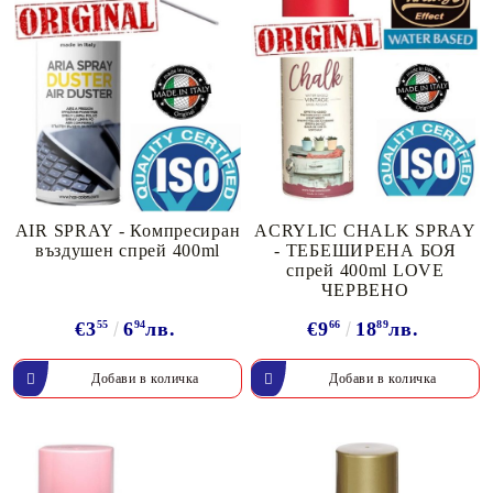
AIR SPRAY - Компресиран
ACRYLIC CHALK SPRAY
въздушен спрей 400ml
- ТЕБЕШИРЕНА БОЯ
спрей 400ml LOVE
ЧЕРВЕНО
€3
55
6
94
лв.
€9
66
18
89
лв.