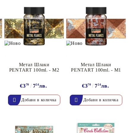
Метал Шлаки
Метал Шлаки
PENTART 100ml. - M2
PENTART 100ml. - M1
€3
70
7
24
лв.
€3
70
7
24
лв.