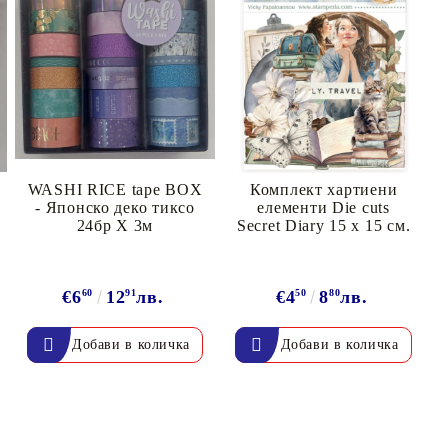
WASHI RICE tape BOX
Комплект хартиени
- Японско деко тиксо
елементи Die cuts
24бр Х 3м
Secret Diary 15 х 15 см.
€6
60
12
91
лв.
€4
50
8
80
лв.