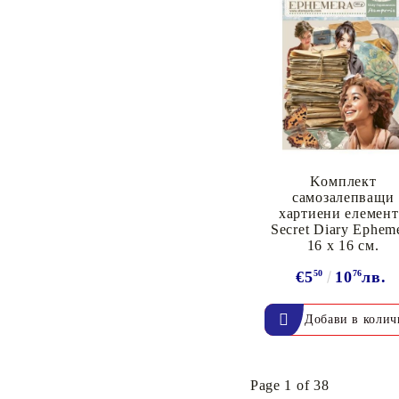
Kомплект
самозалепващи
хартиени елемен
Secret Diary Ephem
16 х 16 см.
€5
50
10
76
лв.
Page 1 of 38