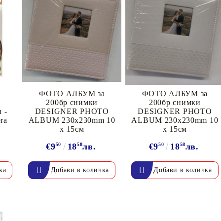
ФОТО АЛБУМ за
ФОТО АЛБУМ за
200бр снимки
200бр снимки
 -
DESIGNER PHOTO
DESIGNER PHOTO
ra
ALBUM 230х230mm 10
ALBUM 230х230mm 10
х 15см
х 15см
€9
50
18
58
лв.
€9
50
18
58
лв.