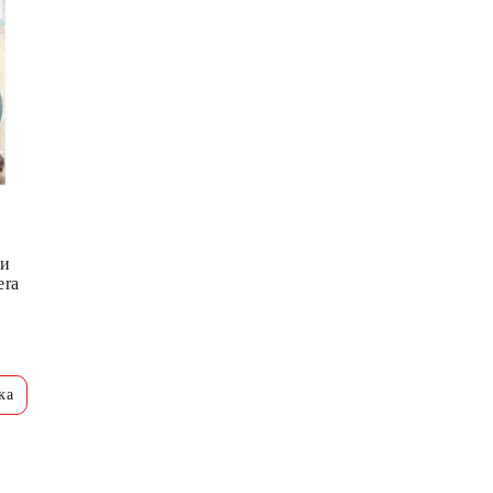
ти
era