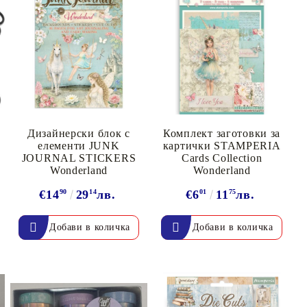
Дизайнерски блок с
Комплект заготовки за
елементи JUNK
картички STAMPERIA
JOURNAL STICKERS
Cards Collection
Wonderland
Wonderland
€14
90
29
14
лв.
€6
01
11
75
лв.