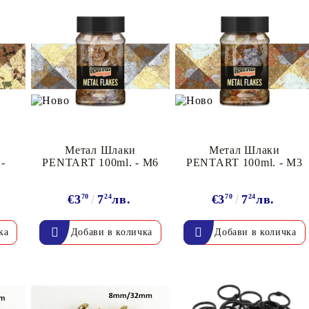
Метал Шлаки
Метал Шлаки
-
PENTART 100ml. - M6
PENTART 100ml. - M3
€3
70
7
24
лв.
€3
70
7
24
лв.