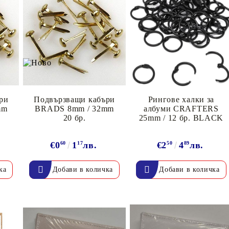
ри
Подвързващи кабъри
Рингове халки за
Моят профил
mm
BRADS 8mm / 32mm
албуми CRAFTERS
Вход
Регистрация
20 бр.
25mm / 12 бр. BLACK
€0
60
1
17
лв.
€2
50
4
89
лв.
BGN
EUR
BG
EN