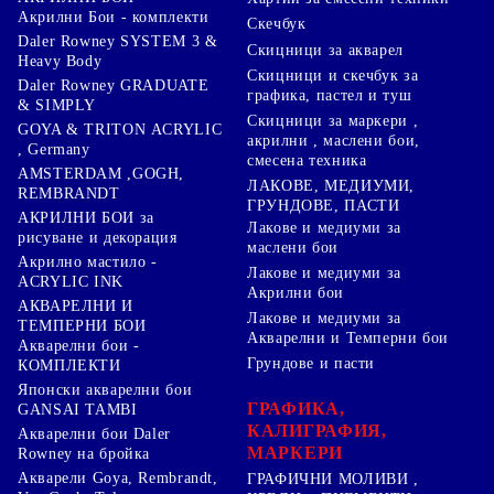
Акрилни Бои - комплекти
Скечбук
Daler Rowney SYSTEM 3 &
Скицници за акварел
Heavy Body
Скицници и скечбук за
Daler Rowney GRADUATE
графика, пастел и туш
& SIMPLY
Скицници за маркери ,
GOYA & TRITON АCRYLIC
акрилни , маслени бои,
, Germany
смесена техника
AMSTERDAM ,GOGH,
ЛАКОВЕ, МЕДИУМИ,
REMBRANDT
ГРУНДОВЕ, ПАСТИ
АКРИЛНИ БОИ за
Лакове и медиуми за
рисуване и декорация
маслени бои
Акрилно мастило -
Лакове и медиуми за
ACRYLIC INK
Акрилни бои
АКВАРЕЛНИ И
Лакове и медиуми за
ТЕМПЕРНИ БОИ
Акварелни и Темперни бои
Акварелни бои -
Грундове и пасти
КОМПЛЕКТИ
Японски акварелни бои
ГРАФИКА,
GANSAI TAMBI
КАЛИГРАФИЯ,
Акварелни бои Daler
МАРКЕРИ
Rowney на бройка
Акварели Goya, Rembrandt,
ГРАФИЧНИ МОЛИВИ ,