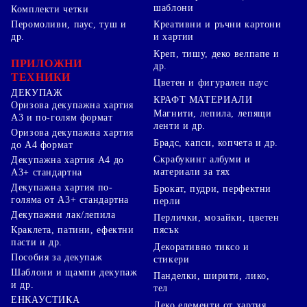
шаблони
Комплекти четки
Перомоливи, паус, туш и
Креативни и ръчни картони
др.
и хартии
Креп, тишу, деко велпапе и
ПРИЛОЖНИ
др.
ТЕХНИКИ
Цветен и фигурален паус
ДЕКУПАЖ
КРАФТ МАТЕРИАЛИ
Оризова декупажна хартия
Магнити, лепила, лепящи
А3 и по-голям формат
ленти и др.
Оризова декупажна хартия
Брадс, капси, копчета и др.
до А4 формат
Скрабукинг албуми и
Декупажна хартия А4 до
материали за тях
А3+ стандартна
Декупажна хартия по-
Брокат, пудри, перфектни
голяма от А3+ стандартна
перли
Декупажни лак/лепила
Перлички, мозайки, цветен
Краклета, патини, ефектни
пясък
пасти и др.
Декоративно тиксо и
Пособия за декупаж
стикери
Шаблони и щампи декупаж
Панделки, ширити, лико,
и др.
тел
ЕНКАУСТИКА
Деко елементи от хартия,