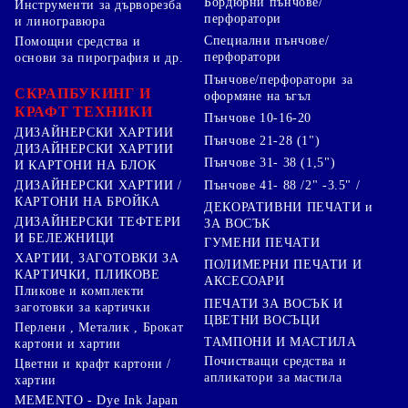
Бордюрни пънчове/
Инструменти за дърворезба
перфоратори
и линогравюра
Специални пънчове/
Помощни средства и
перфоратори
основи за пирография и др.
Пънчове/перфоратори за
СКРАПБУКИНГ И
оформяне на ъгъл
КРАФТ ТЕХНИКИ
Пънчове 10-16-20
ДИЗАЙНЕРСКИ ХАРТИИ
Пънчове 21-28 (1")
ДИЗАЙНЕРСКИ ХАРТИИ
Пънчове 31- 38 (1,5")
И КАРТОНИ НА БЛОК
Пънчове 41- 88 /2" -3.5" /
ДИЗАЙНЕРСКИ ХАРТИИ /
КАРТОНИ НА БРОЙКА
ДЕКОРАТИВНИ ПЕЧАТИ и
ДИЗАЙНЕРСКИ ТЕФТЕРИ
ЗА ВОСЪК
И БЕЛЕЖНИЦИ
ГУМЕНИ ПЕЧАТИ
ХАРТИИ, ЗАГОТОВКИ ЗА
ПОЛИМЕРНИ ПЕЧАТИ И
КАРТИЧКИ, ПЛИКОВЕ
АКСЕСОАРИ
Пликове и комплекти
ПЕЧАТИ ЗА ВОСЪК И
заготовки за картички
ЦВЕТНИ ВОСЪЦИ
Перлени , Металик , Брокат
ТАМПОНИ И МАСТИЛА
картони и хартии
Почистващи средства и
Цветни и крафт картони /
апликатори за мастила
хартии
MEMENTO - Dye Ink Japan