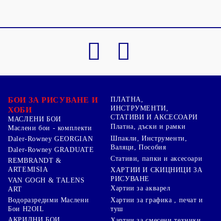
БОИ ЗА РИСУВАНЕ И
ПЛАТНА,
ИНСТРУМЕНТИ,
ХОБИ
СТАТИВИ И АКСЕСОАРИ
МАСЛЕНИ БОИ
Платна, дъски и рамки
Маслени бои - комплекти
Шпакли, Инструменти,
Daler-Rowney GEORGIAN
Валяци, Пособия
Daler-Rowney GRADUATE
Стативи, папки и аксесоари
REMBRANDT &
ARTEMISIA
ХАРТИИ И СКИЦНИЦИ ЗА
РИСУВАНЕ
VAN GOGH & TALENS
Хартии за акварел
ART
Хартии за графика , печат и
Водоразредими Маслени
туш
Бои H2OIL
АКРИЛНИ БОИ
Хартии за смесени техники