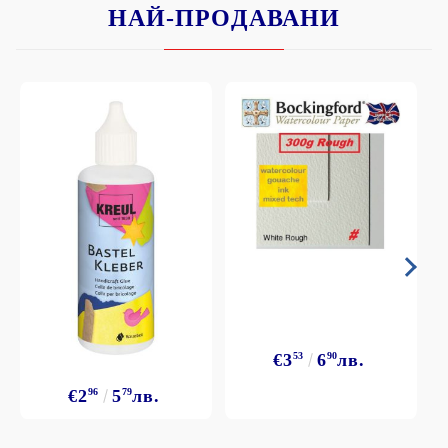
НАЙ-ПРОДАВАНИ
€3
53
6
90
лв.
€2
96
5
79
лв.