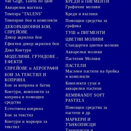
Van Gogh, Talens по цвят
КРЕДИ и ПИГМЕНТИ
Графични моливи
Акварелни мастила
Креди и въглени
Темпера "TALENS"
Темперни бои и комплекти
Помощни средства за
графика
ДЕКОРАЦИОННИ БОИ,
СПРЕЙОВЕ
ТУШ и ПИГМЕНТИ
Декор акрилни бои
ЦВЕТНИ МОЛИВИ
Ефектни декор акрилни бои
Стандартни цветни моливи
Деко Контури
Акварелни моливи
МОДЕЛИНИ, ГРУНДОВЕ ,
Пастелни Моливи
ЕФЕКТИ
ПАСТЕЛИ
СПРЕЙОВЕ и АЕРОГРАФИ
Маслени пастели на бройка
БОИ ЗА ТЕКСТИЛ И
и комплекти
КОПРИНА
Комплекти сухи и
Бои за коприна и батик
акварелни пастели
Контури, комплекти за
REMBRANDT SOFT
коприна и помощни
PASTELS
средства
Помощни средства за
Естествена коприна
пастели и др.
Бои за текстил
МАРКЕРИ И
Контури и маркери за
ТЪНКОПИСЦИ
текстил
Тънкописци и