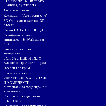
РИСУВАНЕ ПО НОМЕРА -
"Painting by numbers"
Хоби комплекти
Комплекти "Арт гравиране"
3D Оригами и хартии, 3D
пъзели
Ръчен САПУН и СВЕЩИ
Сглобяеми модели,
миниатюри & Warhammer
40k
Квилинг техника -
материали
БОИ ЗА ЛИЦЕ И ТЯЛО
Единични цветове за грим
Пособия за грим
Комплекти за грим
КРЕАТИВНИ МАТЕРИАЛИ
И КОМПЛЕКТИ
Mатериали за моделиране и
креативност
Елементи за оцветяване и
декориране
Комплекти за творчество 3+