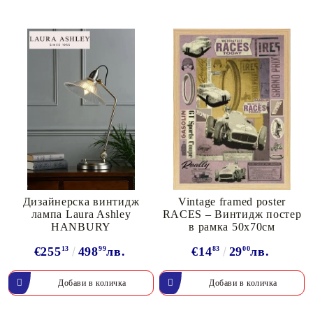
Дизайнерска винтидж
Vintage framed poster
лампа Laura Ashley
RACES – Винтидж постер
HANBURY
в рамка 50х70см
€255
13
498
99
лв.
€14
83
29
00
лв.