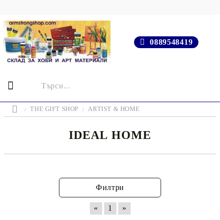
0889548419
THE GIFT SHOP
ARTIST & HOME
IDEAL HOME
Филтри
«
1
»