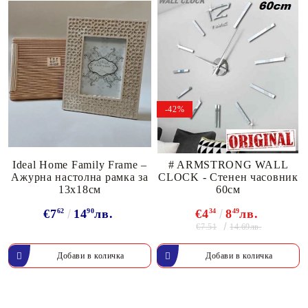
-42%
Ideal Home Family Frame –
# ARMSTRONG WALL
Ажурна настолна рамка за
CLOCK - Стенен часовник
13х18см
60см
€7
62
14
90
лв.
€4
34
8
49
лв.
€7.51
14.69лв.