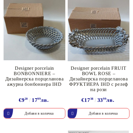
Designer porcelain
Designer porcelain FRUIT
BONBONNIERE –
BOWL ROSE –
Дизайнерска порцеланова
Дизайнерска порцеланова
ажурна бонбониера IHD
ФРУКТИЕРА IHD с релеф
на рози
€9
20
17
99
лв.
€17
38
33
99
лв.