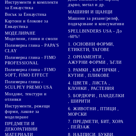
Инструменти и комплекти
дърво, метал и др.
за Енкаустика
МАШИНИ И ЩАНЦИ
Восък за Енкаустика
Машини за рязане/релеф,
Картони и блокове за
подвързване и консумативи
Енкаустика
SPELLBINDERS USA - До
МОДЕЛИРАНЕ
-60%!
Моделини, глини и смоли
1. ОСНОВНИ ФОРМИ,
Полимерна глина - PAPA'S
ЕТИКЕТИ, ТАГОВЕ
CLAY
2. ОРНАМЕНТИ ,
Полимерна глина - FIMO
АЖУРНИ ФОРМИ , ЪГЛИ
PROFESSIONAL
Полимерна глина - FIMO
3. РАМКИ , КАРТИЧКИ ,
SOFT, FIMO EFFECT
КУТИИ , ПЛИКОВЕ
Полимерна глина -
4. ЦВЕТЯ , ЛИСТА ,
SCULPEY PREMO USA
КЛОНКИ , РАСТЕНИЯ
Молдове, текстури и
5. БОРДЮРИ , ПАНДЕЛКИ
отливки
, ШИРИТИ
Инструменти, режещи
6. ЖИВОТНИ , ПТИЦИ ,
форми, лакове за
МОРСКИ
моделиране
7. ПРЕДМЕТИ, БИТ, ХОРА
ПРЕДМЕТИ И
, ПЕЙЗАЖ
ДЕКОРАТИВНИ
8. НАДПИСИ, БУКВИ,
МАТЕРИАЛИ