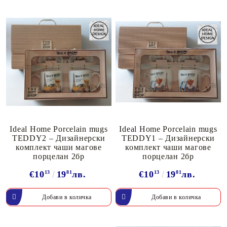
Ideal Home Porcelain mugs
Ideal Home Porcelain mugs
TEDDY2 – Дизайнерски
TEDDY1 – Дизайнерски
комплект чаши магове
комплект чаши магове
порцелан 2бр
порцелан 2бр
€10
13
19
81
лв.
€10
13
19
81
лв.