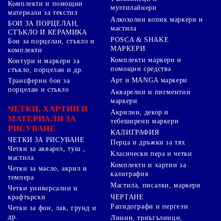
Комплекти и помощни
мултилайнери
материали за текстил
Алкохолни копик маркери и
БОИ ЗА ПОРЦЕЛАН,
мастила
СТЪКЛО И КЕРАМИКА
POSCA & SHAKE
Бои за порцелан, стъкло и
МАРКЕРИ
комплекти
Комплекти маркери и
Контури и маркери за
помощни средства
стъкло, порцелан и др.
Арт и MANGA маркери
Трансферни бои за
порцелан и стъкло
Акварелни и пигментни
маркери
ЧЕТКИ, ХАРТИИ И
Акрилни, декор и
МАТЕРИАЛИ ЗА
тебеширени маркери
РИСУВАНЕ
КАЛИГРАФИЯ
ЧЕТКИ ЗА РИСУВАНЕ
Перца и дръжки за тях
Четки за акварел, туш ,
Класически пера и четки
мастила
Комплекти и хартии за
Четки за масло, акрил и
калиграфия
темпера
Мастила, писалки, маркери
Четки универсални и
ЧЕРТАНЕ
крафтърски
Рапидографи и пергели
Четки за фон, лак, грунд и
др.
Линии, триъгълници,