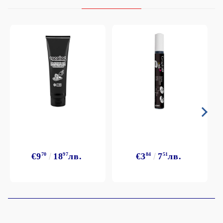
€9
70
18
97
лв.
€3
84
7
51
лв.