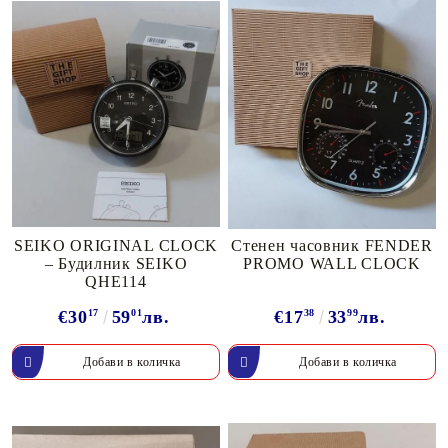
SEIKO ORIGINAL CLOCK
Стенен часовник FENDER
– Будилник SEIKO
PROMO WALL CLOCK
QHE114
€30
17
59
01
лв.
€17
38
33
99
лв.