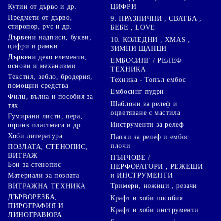
ЦИФРИ
Кутии от дърво и др.
Предмети от дърво,
9. ПРАЗНИЧНИ , СВАТБА ,
стиропор, pvc и др.
БЕБЕ , LOVE
Дървени надписи, букви,
10. КОЛЕДНИ , XMAS ,
цифри и рамки
ЗИМНИ ЩАНЦИ
Дървени деко елементи,
ЕМБОСИНГ / РЕЛЕФ
основи и механизми
ТЕХНИКА
Текстил, зебло, бродерия,
Техника - Топъл ембос
помощни средства
Ембосинг пудри
Филц, вълна и пособия за
Шаблони за релеф и
тях
оцветяване с мастила
Гумирани листи, пера,
Инструменти за релеф
шринк пластмаса и др.
Хоби литература
Папки за релеф и ембос
плочи
ПОЗЛАТА, СТЕНОПИС,
ВИТРАЖ
ПЪНЧОВЕ /
Бои за стенопис
ПЕРФОРАТОРИ , РЕЖЕЩИ
Материали за позлата
и ИНСТРУМЕНТИ
Тримери, ножици , резачи
ВИТРАЖНА ТЕХНИКА
ДЪРВОРЕЗБА,
Крафт и хоби пособия
ПИРОГРАФИЯ И
Крафт и хоби инструменти
ЛИНОГРАВЮРА