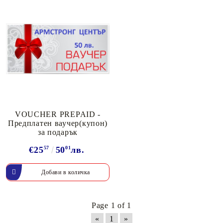
VOUCHER PREPAID -
Предплатен ваучер(купон)
за подарък
€25
57
50
01
лв.
Page 1 of 1
«
1
»