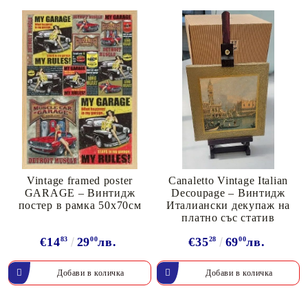
Vintage framed poster
Canaletto Vintage Italian
GARAGE – Винтидж
Decoupage – Винтидж
постер в рамка 50х70см
Италиански декупаж на
платно със статив
€14
83
29
00
лв.
€35
28
69
00
лв.