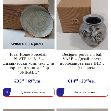
Ideal Home Porcelain
Designer porcelain ball
PLATE set 6+6 –
VASE – Дизайнерска
Дизайнерски комплект фин
порцеланова ваза IHD с
порцелан чинии 12бр
релеф на рози
“SPIRALO”
€35
28
69
00
лв.
€14
83
29
00
лв.