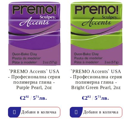
`PREMO Accents` USA
`PREMO Accents` USA
- Професионална серия
- Професионална серия
полимерна глина -
полимерна глина -
Purple Pearl, 2oz
Bright Green Pearl, 2oz
€2
92
5
71
лв.
€2
92
5
71
лв.