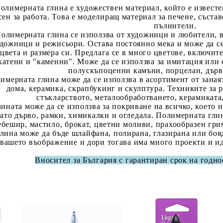
n
Daler Rowney SYSTEM 3 & Heavy Body
Акварелни моливи
Восък за Енкаустика
ОФИСНИ ПОСОБИЯ И М
Я
К
П
олимерната глина е художествен материал, който е известен 
креативност
 графика , печат и туш
пси, копчета и др.
Шпакли, Инструменти, Валя
Крафт и хоби пособия
Daler Rowney GRADUATE & SIMPLY
Пастелни Моливи
Картони и блокове за Енкаустика
ХАРТИИ И КОНСУМАТИВ
А
R
П
сен за работа. Това е моделиращ материал за печене, съста
Пособия
Елементи за оцветяване и д
пълнители.
 смесени техники
г албуми и материали за тях
Крафт и хоби инструменти
GOYA & TRITON АCRYLIC , Germany
А
П
П
олимерната глина се използва от художници и любители, 
Стативи, папки и аксесоари
Комплекти за творчество 3+
удри, перфектни перли
Бордюрни пънчове/перфора
дожници и режисьори. Остава постоянно мека и може да се
ц
AMSTERDAM ,GOGH, REMBRANDT
П
цвета и размера си. Предлага се в много цветове, включит
Комплекти за творчество 7+
 за акварел
 мозайки, цветен пясък
Специални пънчове/перфор
А
АКРИЛНИ БОИ за рисуване и декорация
М
катени и "каменни". Може да се използва за имитация или 
КАЛИГРАФИЯ
Ч
и скечбук за графика,
но тиксо и стикери
Пънчове/перфоратори за оф
полускъпоценни камъни, порцелан, дърво,
Т
Акрилно мастило - ACRYLIC INK
И
имерната глина може да се използва в асортимент от заная
туш
ъгъл
 ширити, лико, тел
Т
дома, керамика, скрапбукинг и скулптура. Техниките за р
Перца и дръжки за тях
Р
стъкларството, металообработването, керамиката,
за маркери , акрилни ,
Пънчове 10-16-20
енти от хартия, дърво, метал
лината може да се използва за покриване на всичко, което 
Класически пера и четки
Л
ои, смесена техника
Пънчове 21-28 (1")
ато дърво, рамки, химикалки и огледала. Полимерната глин
БОИ ЗА ПОРЦЕЛАН, СТЪКЛО И КЕРАМИКА
Б
ебешир, мастило, брокат, цветни моливи, прахообразен гри
Комплекти и хартии за калиграфия
П
ПОЗЛАТА СТЕНОПИС, ВИТРАЖ
Д
Пънчове 31- 38 (1,5")
глина може да бъде шлайфана, полирана, глазирана или боя
Мастила, писалки, маркери
Пънчове 41- 88 /2" -3.5" /
вашето въображение и дори тогава има много проекти и иде
Бои за порцелан, стъкло и комплекти
Б
Бои за стенопис
И
Вносител за България с гарантиран срок на годно
Контури и маркери за стъкло, порцелан и др.
К
Материали за позлата
П
с
Трансферни бои за порцелан и стъкло
ВИТРАЖНА ТЕХНИКА
Е
Б