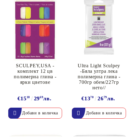
SCULPEY,USA -
Ultra Light Sculpey
комплект 12 цв
-Бяла ултра лека
полимерна глина -
полимерна глина -
ярки цветове
700гр обем/227гр
нето//
€15
18
29
69
лв.
€13
70
26
79
лв.