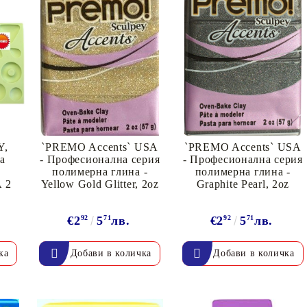
Y,
`PREMO Accents` USA
`PREMO Accents` USA
а
- Професионална серия
- Професионална серия
полимерна глина -
полимерна глина -
 2
Yellow Gold Glitter, 2oz
Graphite Pearl, 2oz
€2
92
5
71
лв.
€2
92
5
71
лв.