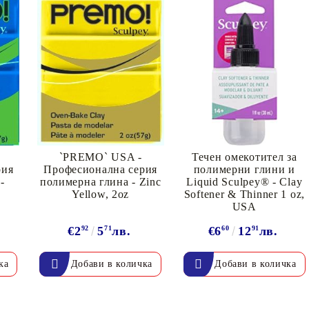
Моят профил
Вход
Регистрация
`PREMO` USA -
Течен омекотител за
рия
Професионална серия
полимерни глини и
-
полимерна глина - Zinc
Liquid Sculpey® - Clay
Yellow, 2oz
Softener & Thinner 1 oz,
USA
BGN
EUR
€2
92
5
71
лв.
€6
60
12
91
лв.
BG
EN