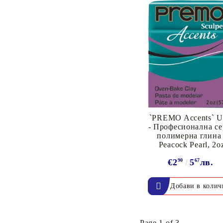
Пигментни Мастила
ЕКСКЛУЗИВНИ,
АЛКОХОЛНИ и СПРЕЙ
`PREMO Accents` 
- Професионална се
полимерна глина 
Peacock Pearl, 2o
€2
90
5
67
лв.
Page 1 of 3