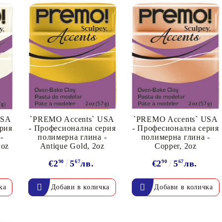
USA
`PREMO Accents` USA
`PREMO Accents` USA
рия
- Професионална серия
- Професионална серия
-
полимерна глина -
полимерна глина -
2oz
Antique Gold, 2oz
Copper, 2oz
€2
90
5
67
лв.
€2
90
5
67
лв.