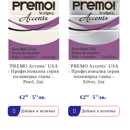
`PREMO Accents` USA
`PREMO Accents` USA
- Професионална серия
- Професионална серия
полимерна глина -
полимерна глина -
Pearl, 2oz
Silver, 2oz
€2
92
5
71
лв.
€2
92
5
71
лв.