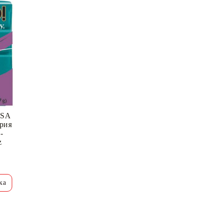
USA
рия
-
z