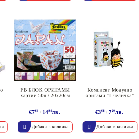
К
К
ИВНИ И ПЕЧАТИ ЗА
ХАРТИИ, ЗАГОТОВКИ ЗА
КАРТИЧКИ, ПЛИКОВЕ
 ПЕЧАТИ
Пликове и комплекти загото
картички
РНИ ПЕЧАТИ И
АРИ
Перлени , Металик , Брокат 
но
FB БЛОК ОРИГАМИ
Комплект Модулно
хартии 50л / 20х20см
оригами "Пчеличка"
хартии
ЗА ВОСЪК И ЦВЕТНИ
Цветни и крафт картони / х
€7
64
14
94
лв.
€3
68
7
20
лв.
Креативни и ръчни картони 
Креп, тишу, деко велпапе и д
Цветен и фигурален паус