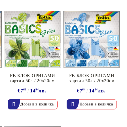
FB БЛОК ОРИГАМИ
FB БЛОК ОРИГАМИ
хартии 50л / 20х20см.
хартии 50л / 20х20см
€7
64
14
94
лв.
€7
64
14
94
лв.