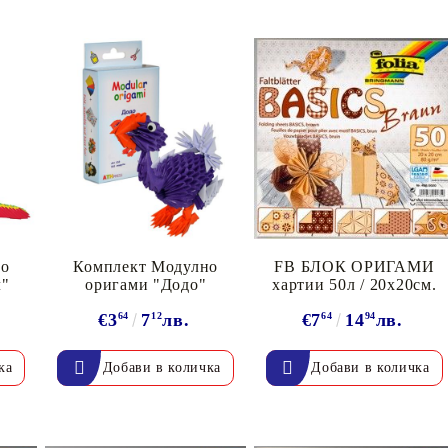
но
Комплект Модулно
FB БЛОК ОРИГАМИ
л"
оригами "Додо"
хартии 50л / 20х20см.
€3
64
7
12
лв.
€7
64
14
94
лв.