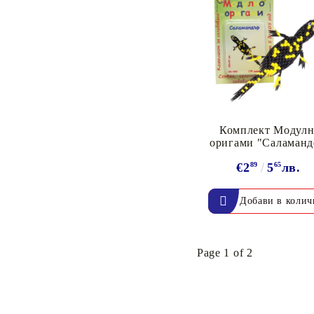
Комплект Модул
оригами "Саламанд
€2
89
5
65
лв.
Page 1 of 2