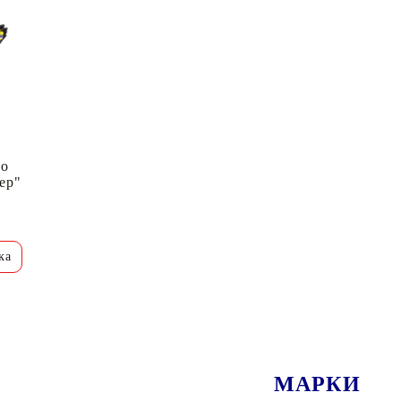
но
ер"
МАРКИ