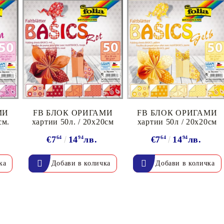
Моят профил
Вход
Регистрация
МИ
FB БЛОК ОРИГАМИ
FB БЛОК ОРИГАМИ
см.
хартии 50л. / 20х20см
хартии 50л / 20х20см
€7
64
14
94
лв.
€7
64
14
94
лв.
BGN
EUR
BG
EN