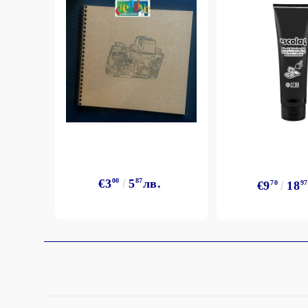
€3
00
5
87
лв.
€9
70
18
97