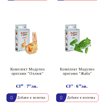
онтури и маркери за текстил
LOVE
омплекти и помощни материали за текстил
10. КОЛЕДНИ , XMAS , ЗИМНИ
ЩАНЦИ
ЕМБОСИНГ / РЕЛЕФ ТЕХНИКА
вки за
Техника - Топъл ембос
Ембосинг пудри
картони и
Шаблони за релеф и оцветяване с
Комплект Модулно
Комплект Модулно
оригами "Охлюв"
оригами "Жаба"
мастила
артии
Инструменти за релеф
€3
89
7
61
лв.
€3
22
6
30
лв.
и хартии
Папки за релеф и ембос плочи
р.