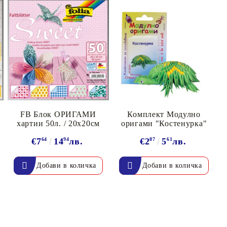
FB Блок ОРИГАМИ
Комплект Модулно
хартии 50л. / 20х20см
оригами "Костенурка"
€7
64
14
94
лв.
€2
87
5
61
лв.