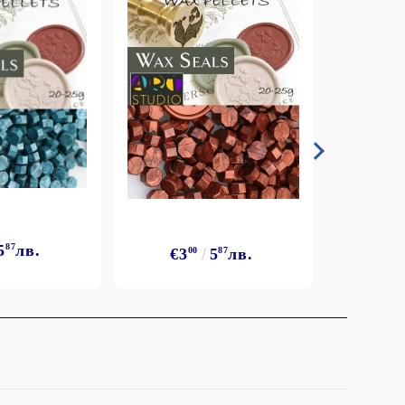
5
87
лв.
€3
€3
00
5
87
лв.