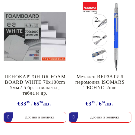
ПЕНОКАРТОН DR FOAM
Метален ВЕРЗАТИЛ
BOARD WHITE 70x100cm
перомолив ISOMARS
5мм / 5 бр. за макети ,
TECHNO 2mm
табла и др.
€33
59
65
70
лв.
€3
53
6
90
лв.