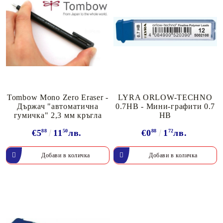
Tombow Mono Zero Eraser -
LYRA ORLOW-TECHNO
Държач "автоматична
0.7HB - Мини-графити 0.7
гумичка" 2,3 мм кръгла
HB
€5
88
11
50
лв.
€0
88
1
72
лв.