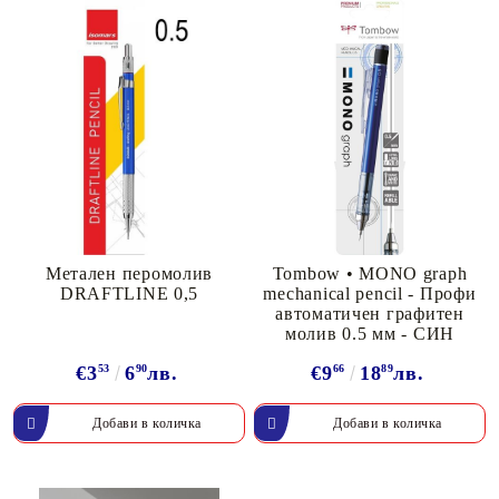
Метален перомолив
Tombow • MONO graph
DRAFTLINE 0,5
mechanical pencil - Профи
автоматичен графитен
молив 0.5 мм - СИН
€3
53
6
90
лв.
€9
66
18
89
лв.