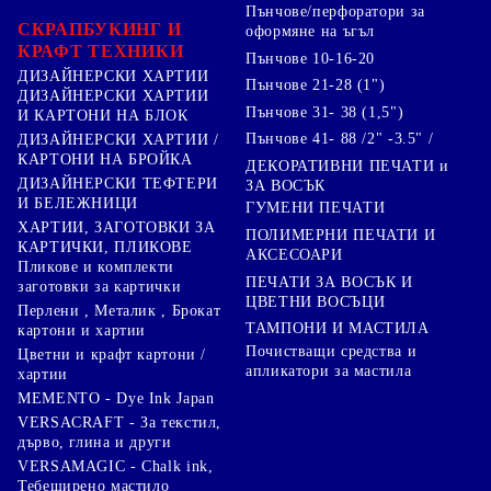
Пънчове/перфоратори за
СКРАПБУКИНГ И
оформяне на ъгъл
КРАФТ ТЕХНИКИ
Пънчове 10-16-20
ДИЗАЙНЕРСКИ ХАРТИИ
Пънчове 21-28 (1")
ДИЗАЙНЕРСКИ ХАРТИИ
Пънчове 31- 38 (1,5")
И КАРТОНИ НА БЛОК
Пънчове 41- 88 /2" -3.5" /
ДИЗАЙНЕРСКИ ХАРТИИ /
КАРТОНИ НА БРОЙКА
ДЕКОРАТИВНИ ПЕЧАТИ и
ДИЗАЙНЕРСКИ ТЕФТЕРИ
ЗА ВОСЪК
И БЕЛЕЖНИЦИ
ГУМЕНИ ПЕЧАТИ
ХАРТИИ, ЗАГОТОВКИ ЗА
ПОЛИМЕРНИ ПЕЧАТИ И
КАРТИЧКИ, ПЛИКОВЕ
АКСЕСОАРИ
Пликове и комплекти
ПЕЧАТИ ЗА ВОСЪК И
заготовки за картички
ЦВЕТНИ ВОСЪЦИ
Перлени , Металик , Брокат
ТАМПОНИ И МАСТИЛА
картони и хартии
Почистващи средства и
Цветни и крафт картони /
апликатори за мастила
хартии
MEMENTO - Dye Ink Japan
VERSACRAFT - За текстил,
дърво, глина и други
VERSAMAGIC - Chalk ink,
Тебеширено мастило