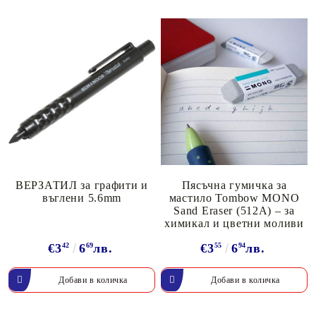
ВЕРЗАТИЛ за графити и
Пясъчна гумичка за
въглени 5.6mm
мастило Tombow MONO
Sand Eraser (512A) – за
химикал и цветни моливи
€3
42
6
69
лв.
€3
55
6
94
лв.