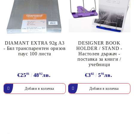
DIAMANT EXTRA 92g A3
DESIGNER BOOK
- Бял транспарентен оризов
HOLDER / STAND -
паус 100 листа
Настолен държач -
поставка за книги /
учебници
€25
01
48
92
лв.
€3
02
5
91
лв.