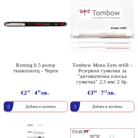
Rotring 0.5 ролер
Tombow Mono Zero refill -
тънкописец - Черен
Резервни гумички за
"автоматична плоска
гумичка" 2,5 мм/ 2 бр.
€2
51
4
91
лв.
€3
64
7
12
лв.