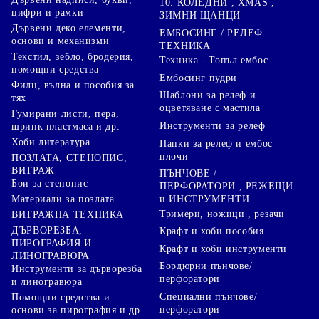
10. КОЛЕДНИ , XMAS ,
цифри и рамки
ЗИМНИ ЩАНЦИ
Дървени деко елементи,
ЕМБОСИНГ / РЕЛЕФ
основи и механизми
ТЕХНИКА
Текстил, зебло, бродерия,
Техника - Топъл ембос
помощни средства
Ембосинг пудри
Филц, вълна и пособия за
Шаблони за релеф и
тях
оцветяване с мастила
Гумирани листи, пера,
Инструменти за релеф
шринк пластмаса и др.
Хоби литература
Папки за релеф и ембос
плочи
ПОЗЛАТА, СТЕНОПИС,
ВИТРАЖ
ПЪНЧОВЕ /
Бои за стенопис
ПЕРФОРАТОРИ , РЕЖЕЩИ
Материали за позлата
и ИНСТРУМЕНТИ
Тримери, ножици , резачи
ВИТРАЖНА ТЕХНИКА
ДЪРВОРЕЗБА,
Крафт и хоби пособия
ПИРОГРАФИЯ И
Крафт и хоби инструменти
ЛИНОГРАВЮРА
Бордюрни пънчове/
Инструменти за дърворезба
перфоратори
и линогравюра
Специални пънчове/
Помощни средства и
перфоратори
основи за пирография и др.