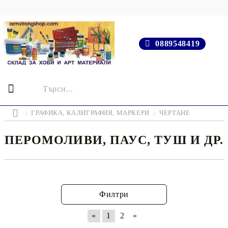
0889548419
ГРАФИКА, КАЛИГРАФИЯ, МАРКЕРИ
ЧЕРТАНЕ
ПЕРОМОЛИВИ, ПАУС, ТУШ И ДР.
Филтри
«
1
2
»