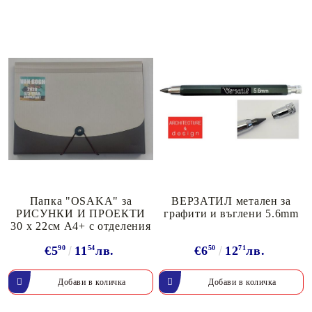
Папка "OSAKA" за
ВЕРЗАТИЛ метален за
РИСУНКИ И ПРОЕКТИ
графити и въглени 5.6mm
30 х 22см А4+ с отделения
€5
90
11
54
лв.
€6
50
12
71
лв.