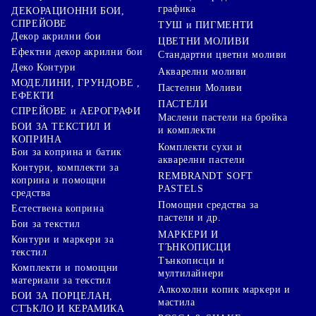
графика
ДЕКОРАЦИОННИ БОИ,
СПРЕЙОВЕ
ТУШ и ПИГМЕНТИ
Декор акрилни бои
ЦВЕТНИ МОЛИВИ
Ефектни декор акрилни бои
Стандартни цветни моливи
Деко Контури
Акварелни моливи
МОДЕЛИНИ, ГРУНДОВЕ ,
Пастелни Моливи
ЕФЕКТИ
ПАСТЕЛИ
СПРЕЙОВЕ и АЕРОГРАФИ
Маслени пастели на бройка
БОИ ЗА ТЕКСТИЛ И
и комплекти
КОПРИНА
Комплекти сухи и
Бои за коприна и батик
акварелни пастели
Контури, комплекти за
REMBRANDT SOFT
коприна и помощни
PASTELS
средства
Помощни средства за
Естествена коприна
пастели и др.
Бои за текстил
МАРКЕРИ И
Контури и маркери за
ТЪНКОПИСЦИ
текстил
Тънкописци и
Комплекти и помощни
мултилайнери
материали за текстил
Алкохолни копик маркери и
БОИ ЗА ПОРЦЕЛАН,
мастила
СТЪКЛО И КЕРАМИКА