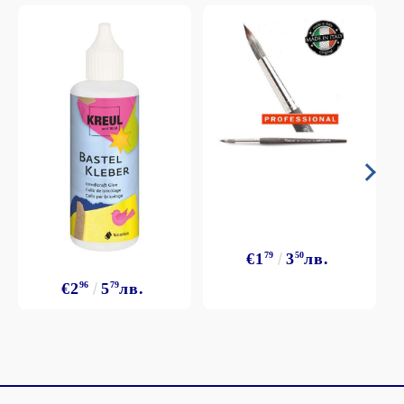
€1
79
3
50
лв.
€2
96
5
79
лв.