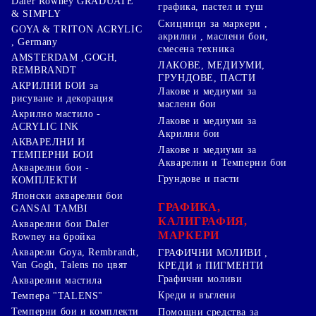
Daler Rowney GRADUATE
графика, пастел и туш
& SIMPLY
Скицници за маркери ,
GOYA & TRITON АCRYLIC
акрилни , маслени бои,
, Germany
смесена техника
AMSTERDAM ,GOGH,
ЛАКОВЕ, МЕДИУМИ,
REMBRANDT
ГРУНДОВЕ, ПАСТИ
АКРИЛНИ БОИ за
Лакове и медиуми за
рисуване и декорация
маслени бои
Акрилно мастило -
Лакове и медиуми за
ACRYLIC INK
Акрилни бои
АКВАРЕЛНИ И
Лакове и медиуми за
ТЕМПЕРНИ БОИ
Акварелни и Темперни бои
Акварелни бои -
Грундове и пасти
КОМПЛЕКТИ
Японски акварелни бои
ГРАФИКА,
GANSAI TAMBI
КАЛИГРАФИЯ,
Акварелни бои Daler
МАРКЕРИ
Rowney на бройка
Акварели Goya, Rembrandt,
ГРАФИЧНИ МОЛИВИ ,
Van Gogh, Talens по цвят
КРЕДИ и ПИГМЕНТИ
Графични моливи
Акварелни мастила
Креди и въглени
Темпера "TALENS"
Темперни бои и комплекти
Помощни средства за