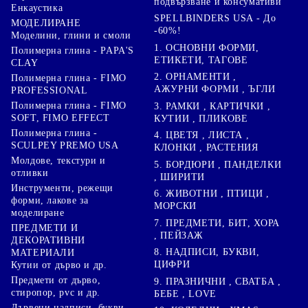
подвързване и консумативи
Енкаустика
SPELLBINDERS USA - До
МОДЕЛИРАНЕ
-60%!
Моделини, глини и смоли
1. ОСНОВНИ ФОРМИ,
Полимерна глина - PAPA'S
ЕТИКЕТИ, ТАГОВЕ
CLAY
2. ОРНАМЕНТИ ,
Полимерна глина - FIMO
АЖУРНИ ФОРМИ , ЪГЛИ
PROFESSIONAL
Полимерна глина - FIMO
3. РАМКИ , КАРТИЧКИ ,
SOFT, FIMO EFFECT
КУТИИ , ПЛИКОВЕ
Полимерна глина -
4. ЦВЕТЯ , ЛИСТА ,
SCULPEY PREMO USA
КЛОНКИ , РАСТЕНИЯ
Молдове, текстури и
5. БОРДЮРИ , ПАНДЕЛКИ
отливки
, ШИРИТИ
Инструменти, режещи
6. ЖИВОТНИ , ПТИЦИ ,
форми, лакове за
МОРСКИ
моделиране
7. ПРЕДМЕТИ, БИТ, ХОРА
ПРЕДМЕТИ И
, ПЕЙЗАЖ
ДЕКОРАТИВНИ
8. НАДПИСИ, БУКВИ,
МАТЕРИАЛИ
ЦИФРИ
Кутии от дърво и др.
Предмети от дърво,
9. ПРАЗНИЧНИ , СВАТБА ,
стиропор, pvc и др.
БЕБЕ , LOVE
Дървени надписи, букви,