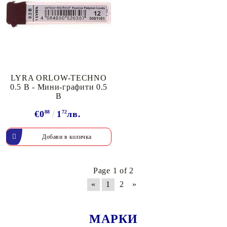
LYRA ORLOW-TECHNO
0.5 B - Мини-графити 0.5
B
€0
88
1
72
лв.
Page 1 of 2
«
1
2
»
МАРКИ