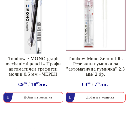
Tombow • MONO graph
Tombow Mono Zero refill -
mechanical pencil - Профи
Резервни гумички за
автоматичен графитен
"автоматична гумичка" 2,3
молив 0.5 мм - ЧЕРЕН
мм/ 2 бр.
€9
66
18
89
лв.
€3
64
7
12
лв.