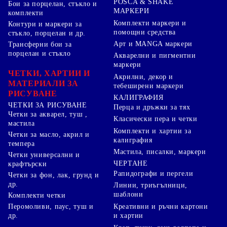
POSCA & SHAKE
Бои за порцелан, стъкло и
МАРКЕРИ
комплекти
Комплекти маркери и
Контури и маркери за
помощни средства
стъкло, порцелан и др.
Арт и MANGA маркери
Трансферни бои за
порцелан и стъкло
Акварелни и пигментни
маркери
ЧЕТКИ, ХАРТИИ И
Акрилни, декор и
МАТЕРИАЛИ ЗА
тебеширени маркери
РИСУВАНЕ
КАЛИГРАФИЯ
ЧЕТКИ ЗА РИСУВАНЕ
Перца и дръжки за тях
Четки за акварел, туш ,
Класически пера и четки
мастила
Комплекти и хартии за
Четки за масло, акрил и
калиграфия
темпера
Мастила, писалки, маркери
Четки универсални и
ЧЕРТАНЕ
крафтърски
Рапидографи и пергели
Четки за фон, лак, грунд и
др.
Линии, триъгълници,
шаблони
Комплекти четки
Перомоливи, паус, туш и
Креативни и ръчни картони
др.
и хартии