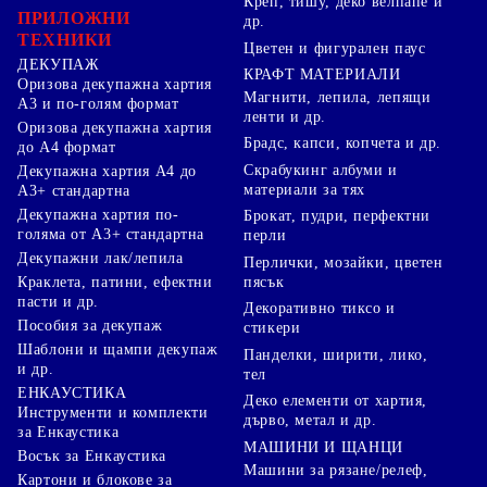
Креп, тишу, деко велпапе и
ПРИЛОЖНИ
др.
ТЕХНИКИ
Цветен и фигурален паус
ДЕКУПАЖ
КРАФТ МАТЕРИАЛИ
Оризова декупажна хартия
Магнити, лепила, лепящи
А3 и по-голям формат
ленти и др.
Оризова декупажна хартия
Брадс, капси, копчета и др.
до А4 формат
Скрабукинг албуми и
Декупажна хартия А4 до
материали за тях
А3+ стандартна
Декупажна хартия по-
Брокат, пудри, перфектни
голяма от А3+ стандартна
перли
Декупажни лак/лепила
Перлички, мозайки, цветен
Краклета, патини, ефектни
пясък
пасти и др.
Декоративно тиксо и
Пособия за декупаж
стикери
Шаблони и щампи декупаж
Панделки, ширити, лико,
и др.
тел
ЕНКАУСТИКА
Деко елементи от хартия,
Инструменти и комплекти
дърво, метал и др.
за Енкаустика
МАШИНИ И ЩАНЦИ
Восък за Енкаустика
Машини за рязане/релеф,
Картони и блокове за