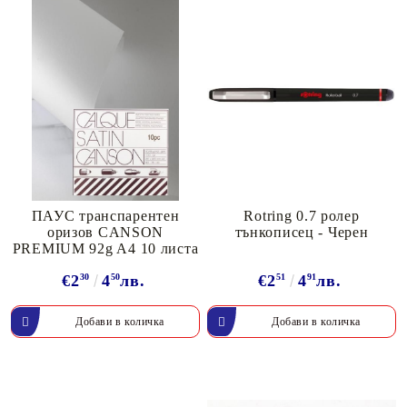
ПАУС транспарентен
Rotring 0.7 ролер
оризов CANSON
тънкописец - Черен
PREMIUM 92g A4 10 листа
€2
30
4
50
лв.
€2
51
4
91
лв.