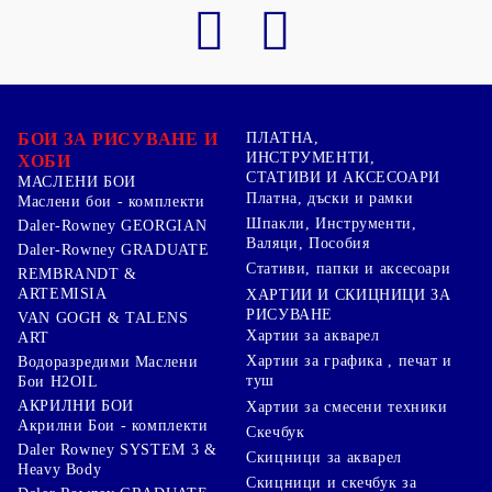
БОИ ЗА РИСУВАНЕ И
ПЛАТНА,
ИНСТРУМЕНТИ,
ХОБИ
СТАТИВИ И АКСЕСОАРИ
МАСЛЕНИ БОИ
Платна, дъски и рамки
Маслени бои - комплекти
Шпакли, Инструменти,
Daler-Rowney GEORGIAN
Валяци, Пособия
Daler-Rowney GRADUATE
Стативи, папки и аксесоари
REMBRANDT &
ARTEMISIA
ХАРТИИ И СКИЦНИЦИ ЗА
РИСУВАНЕ
VAN GOGH & TALENS
Хартии за акварел
ART
Хартии за графика , печат и
Водоразредими Маслени
туш
Бои H2OIL
АКРИЛНИ БОИ
Хартии за смесени техники
Акрилни Бои - комплекти
Скечбук
Daler Rowney SYSTEM 3 &
Скицници за акварел
Heavy Body
Скицници и скечбук за