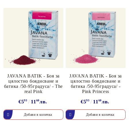
JAVANA BATIK - Боя за
JAVANA BATIK - Боя за
цялостно боядисване и
цялостно боядисване и
батика /50-95градуса/ - The
батика /50-95градуса/ -
real Pink
Pink Princess
€5
93
11
60
лв.
€5
93
11
60
лв.