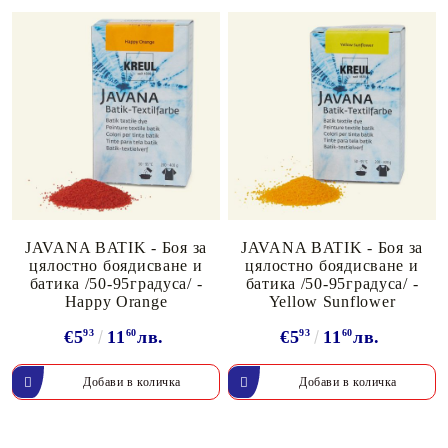
JAVANA BATIK - Боя за
JAVANA BATIK - Боя за
цялостно боядисване и
цялостно боядисване и
батика /50-95градуса/ -
батика /50-95градуса/ -
Happy Orange
Yellow Sunflower
€5
93
11
60
лв.
€5
93
11
60
лв.