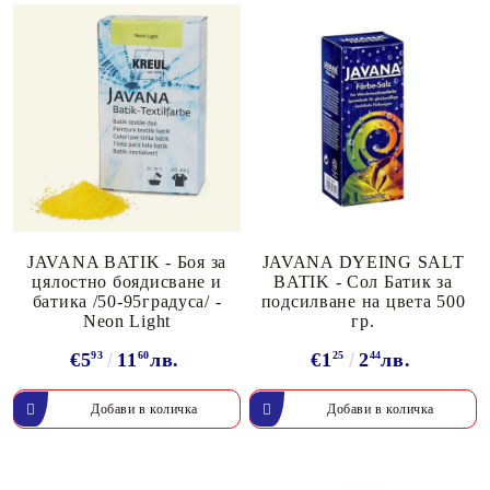
JAVANA BATIK - Боя за
JAVANA DYEING SALT
цялостно боядисване и
BATIK - Сол Батик за
батика /50-95градуса/ -
подсилване на цвета 500
Neon Light
гр.
€5
93
11
60
лв.
€1
25
2
44
лв.