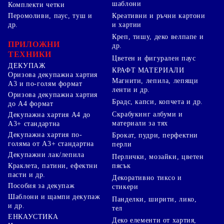
шаблони
Комплекти четки
Перомоливи, паус, туш и
Креативни и ръчни картони
др.
и хартии
Креп, тишу, деко велпапе и
ПРИЛОЖНИ
др.
ТЕХНИКИ
Цветен и фигурален паус
ДЕКУПАЖ
КРАФТ МАТЕРИАЛИ
Оризова декупажна хартия
Магнити, лепила, лепящи
А3 и по-голям формат
ленти и др.
Оризова декупажна хартия
Брадс, капси, копчета и др.
до А4 формат
Скрабукинг албуми и
Декупажна хартия А4 до
материали за тях
А3+ стандартна
Декупажна хартия по-
Брокат, пудри, перфектни
голяма от А3+ стандартна
перли
Декупажни лак/лепила
Перлички, мозайки, цветен
Краклета, патини, ефектни
пясък
пасти и др.
Декоративно тиксо и
Пособия за декупаж
стикери
Шаблони и щампи декупаж
Панделки, ширити, лико,
и др.
тел
ЕНКАУСТИКА
Деко елементи от хартия,