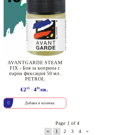
AVANTGARDE STEAM
FIX - Боя за коприна с
парна фиксация 50 мл.
PETROL
€2
53
4
95
лв.
Page 1 of 4
«
1
2
3
4
»