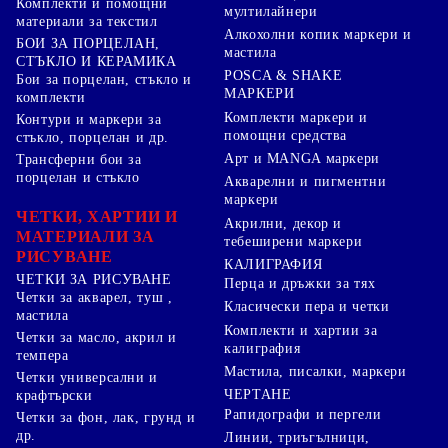
Комплекти и помощни
мултилайнери
материали за текстил
Алкохолни копик маркери и
БОИ ЗА ПОРЦЕЛАН,
мастила
СТЪКЛО И КЕРАМИКА
POSCA & SHAKE
Бои за порцелан, стъкло и
МАРКЕРИ
комплекти
Комплекти маркери и
Контури и маркери за
помощни средства
стъкло, порцелан и др.
Арт и MANGA маркери
Трансферни бои за
порцелан и стъкло
Акварелни и пигментни
маркери
ЧЕТКИ, ХАРТИИ И
Акрилни, декор и
МАТЕРИАЛИ ЗА
тебеширени маркери
РИСУВАНЕ
КАЛИГРАФИЯ
ЧЕТКИ ЗА РИСУВАНЕ
Перца и дръжки за тях
Четки за акварел, туш ,
Класически пера и четки
мастила
Комплекти и хартии за
Четки за масло, акрил и
калиграфия
темпера
Мастила, писалки, маркери
Четки универсални и
ЧЕРТАНЕ
крафтърски
Рапидографи и пергели
Четки за фон, лак, грунд и
др.
Линии, триъгълници,