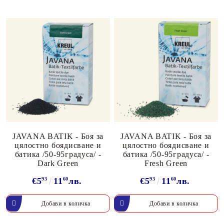
JAVANA BATIK - Боя за
JAVANA BATIK - Боя за
цялостно боядисване и
цялостно боядисване и
батика /50-95градуса/ -
батика /50-95градуса/ -
Dark Green
Fresh Green
€5
93
11
60
лв.
€5
93
11
60
лв.