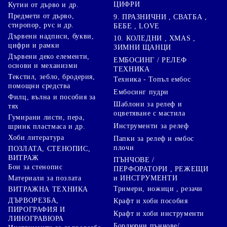
ЦИФРИ
Кутии от дърво и др.
Предмети от дърво,
9. ПРАЗНИЧНИ , СВАТБА ,
стиропор, pvc и др.
БЕБЕ , LOVE
Дървени надписи, букви,
10. КОЛЕДНИ , XMAS ,
цифри и рамки
ЗИМНИ ЩАНЦИ
Дървени деко елементи,
ЕМБОСИНГ / РЕЛЕФ
основи и механизми
ТЕХНИКА
Текстил, зебло, бродерия,
Техника - Топъл ембос
помощни средства
Ембосинг пудри
Филц, вълна и пособия за
Шаблони за релеф и
тях
оцветяване с мастила
Гумирани листи, пера,
Инструменти за релеф
шринк пластмаса и др.
Хоби литература
Папки за релеф и ембос
плочи
ПОЗЛАТА, СТЕНОПИС,
ВИТРАЖ
ПЪНЧОВЕ /
Бои за стенопис
ПЕРФОРАТОРИ , РЕЖЕЩИ
Материали за позлата
и ИНСТРУМЕНТИ
Тримери, ножици , резачи
ВИТРАЖНА ТЕХНИКА
ДЪРВОРЕЗБА,
Крафт и хоби пособия
ПИРОГРАФИЯ И
Крафт и хоби инструменти
ЛИНОГРАВЮРА
Бордюрни пънчове/