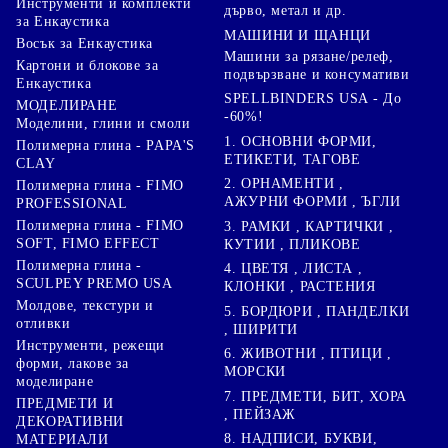
Инструменти и комплекти
дърво, метал и др.
за Енкаустика
МАШИНИ И ЩАНЦИ
Восък за Енкаустика
Машини за рязане/релеф,
Картони и блокове за
подвързване и консумативи
Енкаустика
SPELLBINDERS USA - До
МОДЕЛИРАНЕ
-60%!
Моделини, глини и смоли
1. ОСНОВНИ ФОРМИ,
Полимерна глина - PAPA'S
ЕТИКЕТИ, ТАГОВЕ
CLAY
2. ОРНАМЕНТИ ,
Полимерна глина - FIMO
АЖУРНИ ФОРМИ , ЪГЛИ
PROFESSIONAL
Полимерна глина - FIMO
3. РАМКИ , КАРТИЧКИ ,
SOFT, FIMO EFFECT
КУТИИ , ПЛИКОВЕ
Полимерна глина -
4. ЦВЕТЯ , ЛИСТА ,
SCULPEY PREMO USA
КЛОНКИ , РАСТЕНИЯ
Молдове, текстури и
5. БОРДЮРИ , ПАНДЕЛКИ
отливки
, ШИРИТИ
Инструменти, режещи
6. ЖИВОТНИ , ПТИЦИ ,
форми, лакове за
МОРСКИ
моделиране
7. ПРЕДМЕТИ, БИТ, ХОРА
ПРЕДМЕТИ И
, ПЕЙЗАЖ
ДЕКОРАТИВНИ
8. НАДПИСИ, БУКВИ,
МАТЕРИАЛИ