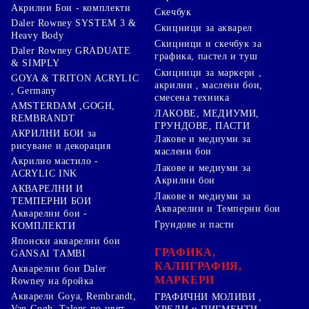
Акрилни Бои - комплекти
Скечбук
Daler Rowney SYSTEM 3 &
Скицници за акварел
Heavy Body
Скицници и скечбук за
Daler Rowney GRADUATE
графика, пастел и туш
& SIMPLY
Скицници за маркери ,
GOYA & TRITON АCRYLIC
акрилни , маслени бои,
, Germany
смесена техника
AMSTERDAM ,GOGH,
ЛАКОВЕ, МЕДИУМИ,
REMBRANDT
ГРУНДОВЕ, ПАСТИ
АКРИЛНИ БОИ за
Лакове и медиуми за
рисуване и декорация
маслени бои
Акрилно мастило -
Лакове и медиуми за
ACRYLIC INK
Акрилни бои
АКВАРЕЛНИ И
Лакове и медиуми за
ТЕМПЕРНИ БОИ
Акварелни и Темперни бои
Акварелни бои -
Грундове и пасти
КОМПЛЕКТИ
Японски акварелни бои
ГРАФИКА,
GANSAI TAMBI
КАЛИГРАФИЯ,
Акварелни бои Daler
МАРКЕРИ
Rowney на бройка
Акварели Goya, Rembrandt,
ГРАФИЧНИ МОЛИВИ ,
Van Gogh, Talens по цвят