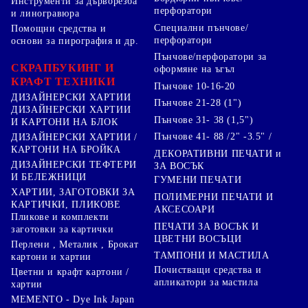
Инструменти за дърворезба
перфоратори
и линогравюра
Специални пънчове/
Помощни средства и
перфоратори
основи за пирография и др.
Пънчове/перфоратори за
СКРАПБУКИНГ И
оформяне на ъгъл
КРАФТ ТЕХНИКИ
Пънчове 10-16-20
ДИЗАЙНЕРСКИ ХАРТИИ
Пънчове 21-28 (1")
ДИЗАЙНЕРСКИ ХАРТИИ
Пънчове 31- 38 (1,5")
И КАРТОНИ НА БЛОК
Пънчове 41- 88 /2" -3.5" /
ДИЗАЙНЕРСКИ ХАРТИИ /
КАРТОНИ НА БРОЙКА
ДЕКОРАТИВНИ ПЕЧАТИ и
ДИЗАЙНЕРСКИ ТЕФТЕРИ
ЗА ВОСЪК
И БЕЛЕЖНИЦИ
ГУМЕНИ ПЕЧАТИ
ХАРТИИ, ЗАГОТОВКИ ЗА
ПОЛИМЕРНИ ПЕЧАТИ И
КАРТИЧКИ, ПЛИКОВЕ
АКСЕСОАРИ
Пликове и комплекти
ПЕЧАТИ ЗА ВОСЪК И
заготовки за картички
ЦВЕТНИ ВОСЪЦИ
Перлени , Металик , Брокат
ТАМПОНИ И МАСТИЛА
картони и хартии
Почистващи средства и
Цветни и крафт картони /
апликатори за мастила
хартии
MEMENTO - Dye Ink Japan