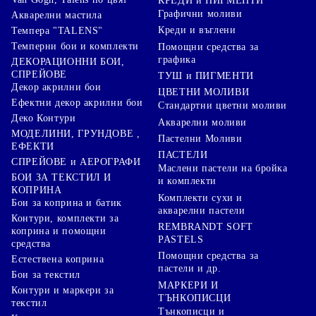
КРЕДИ и ПИГМЕНТИ
Графични моливи
Акварелни мастила
Креди и въглени
Темпера "TALENS"
Темперни бои и комплекти
Помощни средства за
графика
ДЕКОРАЦИОННИ БОИ,
СПРЕЙОВЕ
ТУШ и ПИГМЕНТИ
Декор акрилни бои
ЦВЕТНИ МОЛИВИ
Ефектни декор акрилни бои
Стандартни цветни моливи
Деко Контури
Акварелни моливи
МОДЕЛИНИ, ГРУНДОВЕ ,
Пастелни Моливи
ЕФЕКТИ
ПАСТЕЛИ
СПРЕЙОВЕ и АЕРОГРАФИ
Маслени пастели на бройка
БОИ ЗА ТЕКСТИЛ И
и комплекти
КОПРИНА
Комплекти сухи и
Бои за коприна и батик
акварелни пастели
Контури, комплекти за
REMBRANDT SOFT
коприна и помощни
PASTELS
средства
Помощни средства за
Естествена коприна
пастели и др.
Бои за текстил
МАРКЕРИ И
Контури и маркери за
ТЪНКОПИСЦИ
текстил
Тънкописци и