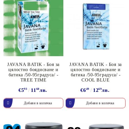
JAVANA BATIK - Боя за
JAVANA BATIK - Боя за
цялостно боядисване и
цялостно боядисване и
батика /50-95градуса/ -
батика /50-95градуса/ -
TREE TIME
COOL BLUE
€5
93
11
60
лв.
€6
49
12
69
лв.