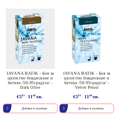
JAVANA BATIK - Боя за
JAVANA BATIK - Боя за
цялостно боядисване и
цялостно боядисване и
батика /50-95градуса/ -
батика /50-95градуса/ -
Dark Olive
Velvet Petrol
€5
93
11
60
лв.
€5
93
11
60
лв.