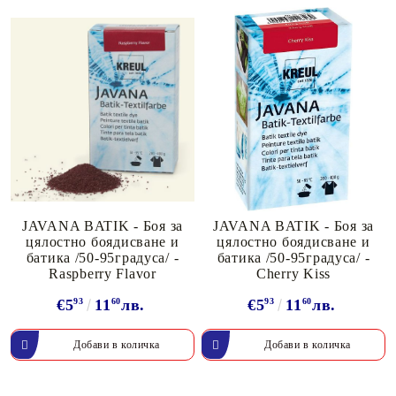
JAVANA BATIK - Боя за
JAVANA BATIK - Боя за
цялостно боядисване и
цялостно боядисване и
батика /50-95градуса/ -
батика /50-95градуса/ -
Raspberry Flavor
Cherry Kiss
€5
93
11
60
лв.
€5
93
11
60
лв.