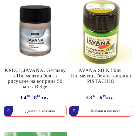
KREUL JAVANA, Germany
JAVANA SILK 50ml -
- Пигментна боя за
Пигментна боя за коприна
рисуване на коприна 50
PISTACHIO
мл. - Beige
€4
40
8
61
лв.
€3
32
6
49
лв.