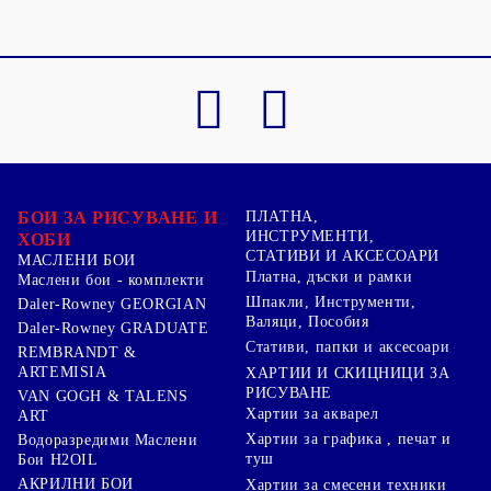
БОИ ЗА РИСУВАНЕ И
ПЛАТНА,
ИНСТРУМЕНТИ,
ХОБИ
СТАТИВИ И АКСЕСОАРИ
МАСЛЕНИ БОИ
Платна, дъски и рамки
Маслени бои - комплекти
Шпакли, Инструменти,
Daler-Rowney GEORGIAN
Валяци, Пособия
Daler-Rowney GRADUATE
Стативи, папки и аксесоари
REMBRANDT &
ARTEMISIA
ХАРТИИ И СКИЦНИЦИ ЗА
РИСУВАНЕ
VAN GOGH & TALENS
Хартии за акварел
ART
Хартии за графика , печат и
Водоразредими Маслени
туш
Бои H2OIL
АКРИЛНИ БОИ
Хартии за смесени техники