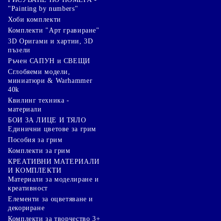
"Painting by numbers"
Хоби комплекти
Комплекти "Арт гравиране"
3D Оригами и хартии, 3D
пъзели
Ръчен САПУН и СВЕЩИ
Сглобяеми модели,
миниатюри & Warhammer
40k
Квилинг техника -
материали
БОИ ЗА ЛИЦЕ И ТЯЛО
Единични цветове за грим
Пособия за грим
Комплекти за грим
КРЕАТИВНИ МАТЕРИАЛИ
И КОМПЛЕКТИ
Mатериали за моделиране и
креативност
Елементи за оцветяване и
декориране
Комплекти за творчество 3+