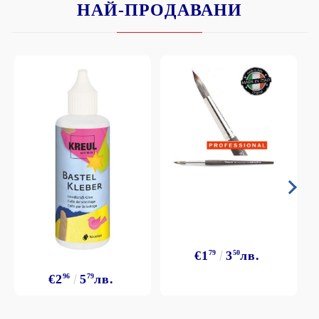
НАЙ-ПРОДАВАНИ
€1
79
3
50
лв.
€2
96
5
79
лв.