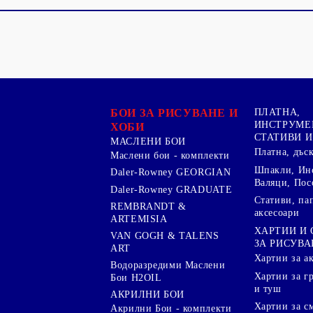
БОИ ЗА РИСУВАНЕ И
ПЛАТНА,
ИНСТРУМЕ
ХОБИ
СТАТИВИ И
МАСЛЕНИ БОИ
Платна, дъс
Маслени бои - комплекти
Шпакли, Ин
Daler-Rowney GEORGIAN
Валяци, Пос
Daler-Rowney GRADUATE
Стативи, па
REMBRANDT &
аксесоари
ARTEMISIA
ХАРТИИ И
VAN GOGH & TALENS
ЗА РИСУВА
ART
Хартии за а
Водоразредими Маслени
Хартии за гр
Бои H2OIL
и туш
АКРИЛНИ БОИ
Хартии за с
Акрилни Бои - комплекти