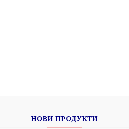
Моят профил
Вход
Регистрация
BGN
EUR
BG
EN
НОВИ ПРОДУКТИ