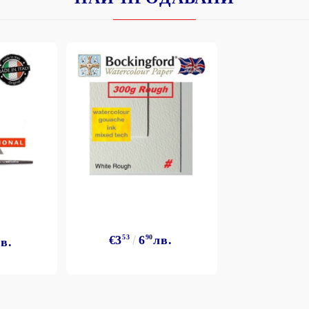
€3
53
6
90
лв.
в.