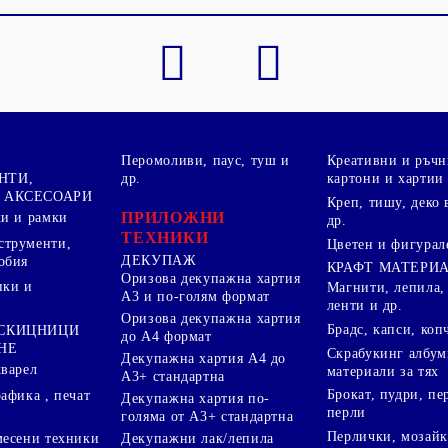
Перомоливи, паус, туш и
Креативни и ръчн
НТИ,
др.
картони и хартии
 АКСЕСОАРИ
Креп, тишу, деко 
ПРИЛОЖНИ
ки и рамки
др.
ТЕХНИКИ
струменти,
Цветен и фигурал
ДЕКУПАЖ
обия
КРАФТ МАТЕРИ
Оризова декупажна хартия
пки и
Магнити, лепила,
А3 и по-голям формат
ленти и др.
Оризова декупажна хартия
Брадс, капси, коп
 СКИЦНИЦИ
до А4 формат
НЕ
Скрабукинг албум
Декупажна хартия А4 до
кварел
материали за тях
А3+ стандартна
Брокат, пудри, п
афика , печат
Декупажна хартия по-
перли
голяма от А3+ стандартна
Перлички, мозайк
Декупажни лак/лепила
месени техники