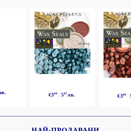
лв.
€3
00
5
87
лв.
€3
00
НАЙ-ПРОДАВАНИ