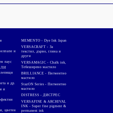
и
MEMENTO - Dye Ink Japan
VERSACRAFT - За
велпапе и
текстил, дърво, глина и
други
ен паус
VERSAMAGIC - Chalk ink,
Тебеширено мастило
АЛИ
 лепящи
BRILLIANCE - Пигментно
мастило
чета и др.
StazON Series - Пигментно
мастило
и и
DISTRESS - ДИСТРЕС
ерфектни
VERSAFINE & ARCHIVAL
INK - Super fine pigment &
и, цветен
permanent ink