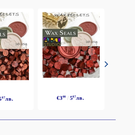
€3
€3
00
5
87
лв.
5
87
лв.