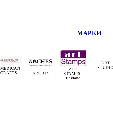
К
К
МАРКИ
ИВНИ И ПЕЧАТИ ЗА
ХАРТИИ, ЗАГОТОВКИ ЗА
КАРТИЧКИ, ПЛИКОВЕ
 ПЕЧАТИ
Пликове и комплекти загото
ART
картички
РНИ ПЕЧАТИ И
STUDI
MERICAN
ART
АРИ
Перлени , Металик , Брокат 
CRAFTS
ARCHES
STAMPS -
England
хартии
ЗА ВОСЪК И ЦВЕТНИ
Цветни и крафт картони / х
Креативни и ръчни картони 
Креп, тишу, деко велпапе и д
Цветен и фигурален паус