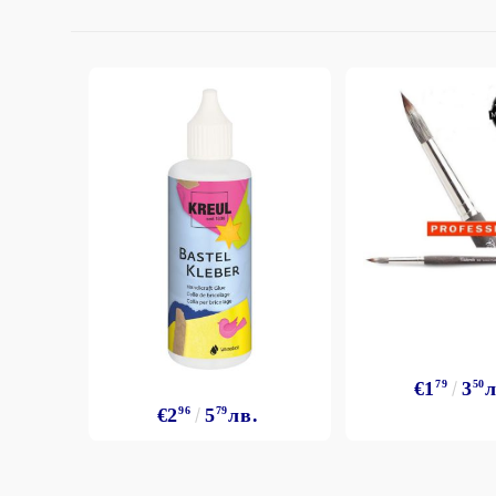
€1
79
3
50
л
€2
96
5
79
лв.