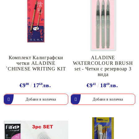
Комплект Калиграфски
ALADINE
четки ALADINE
WATERCOLOUR BRUSH
`CHINESE WRITING KIT
set - Четки с резервоар 3
вида
€9
00
17
60
лв.
€9
41
18
40
лв.