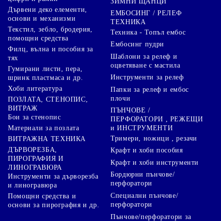
ЗИМНИ ЩАНЦИ
Дървени деко елементи,
ЕМБОСИНГ / РЕЛЕФ
основи и механизми
ТЕХНИКА
Текстил, зебло, бродерия,
Техника - Топъл ембос
помощни средства
Ембосинг пудри
Филц, вълна и пособия за
Шаблони за релеф и
тях
оцветяване с мастила
Гумирани листи, пера,
Инструменти за релеф
шринк пластмаса и др.
Хоби литература
Папки за релеф и ембос
плочи
ПОЗЛАТА, СТЕНОПИС,
ВИТРАЖ
ПЪНЧОВЕ /
Бои за стенопис
ПЕРФОРАТОРИ , РЕЖЕЩИ
Материали за позлата
и ИНСТРУМЕНТИ
Тримери, ножици , резачи
ВИТРАЖНА ТЕХНИКА
ДЪРВОРЕЗБА,
Крафт и хоби пособия
ПИРОГРАФИЯ И
Крафт и хоби инструменти
ЛИНОГРАВЮРА
Бордюрни пънчове/
Инструменти за дърворезба
перфоратори
и линогравюра
Специални пънчове/
Помощни средства и
перфоратори
основи за пирография и др.
Пънчове/перфоратори за