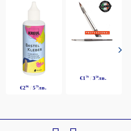
€1
79
3
50
лв.
€2
96
5
79
лв.