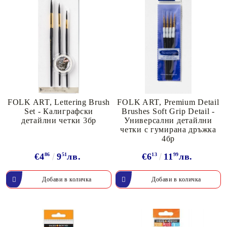
FOLK ART, Lettering Brush
FOLK ART, Premium Detail
Set - Калиграфски
Brushes Soft Grip Detail -
детайлни четки 3бр
Универсални детайлни
четки с гумирана дръжка
4бр
€4
86
9
51
лв.
€6
13
11
99
лв.