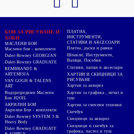
БОИ ЗА РИСУВАНЕ И
ПЛАТНА,
ИНСТРУМЕНТИ,
ХОБИ
СТАТИВИ И АКСЕСОАРИ
МАСЛЕНИ БОИ
Платна, дъски и рамки
Маслени бои - комплекти
Шпакли, Инструменти,
Daler-Rowney GEORGIAN
Валяци, Пособия
Daler-Rowney GRADUATE
Стативи, папки и аксесоари
REMBRANDT &
ARTEMISIA
ХАРТИИ И СКИЦНИЦИ ЗА
РИСУВАНЕ
VAN GOGH & TALENS
Хартии за акварел
ART
Хартии за графика , печат и
Водоразредими Маслени
туш
Бои H2OIL
АКРИЛНИ БОИ
Хартии за смесени техники
Акрилни Бои - комплекти
Скечбук
Daler Rowney SYSTEM 3 &
Скицници за акварел
Heavy Body
Скицници и скечбук за
Daler Rowney GRADUATE
графика, пастел и туш
& SIMPLY