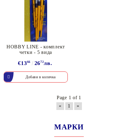
HOBBY LINE - комплект
четки - 5 вида
€13
66
26
72
лв.
Page 1 of 1
«
1
»
МАРКИ