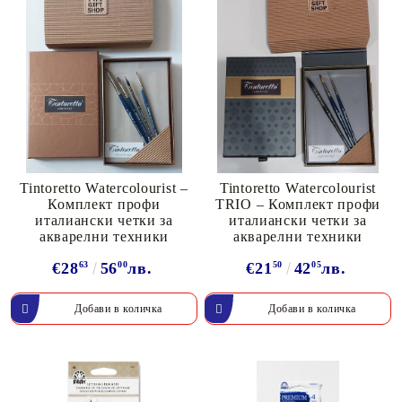
Tintoretto Watercolourist –
Tintoretto Watercolourist
Комплект профи
TRIO – Комплект профи
италиански четки за
италиански четки за
акварелни техники
акварелни техники
€28
63
56
00
лв.
€21
50
42
05
лв.