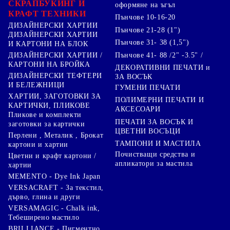
СКРАПБУКИНГ И
оформяне на ъгъл
КРАФТ ТЕХНИКИ
Пънчове 10-16-20
ДИЗАЙНЕРСКИ ХАРТИИ
Пънчове 21-28 (1")
ДИЗАЙНЕРСКИ ХАРТИИ
Пънчове 31- 38 (1,5")
И КАРТОНИ НА БЛОК
Пънчове 41- 88 /2" -3.5" /
ДИЗАЙНЕРСКИ ХАРТИИ /
КАРТОНИ НА БРОЙКА
ДЕКОРАТИВНИ ПЕЧАТИ и
ДИЗАЙНЕРСКИ ТЕФТЕРИ
ЗА ВОСЪК
И БЕЛЕЖНИЦИ
ГУМЕНИ ПЕЧАТИ
ХАРТИИ, ЗАГОТОВКИ ЗА
ПОЛИМЕРНИ ПЕЧАТИ И
КАРТИЧКИ, ПЛИКОВЕ
АКСЕСОАРИ
Пликове и комплекти
ПЕЧАТИ ЗА ВОСЪК И
заготовки за картички
ЦВЕТНИ ВОСЪЦИ
Перлени , Металик , Брокат
ТАМПОНИ И МАСТИЛА
картони и хартии
Почистващи средства и
Цветни и крафт картони /
апликатори за мастила
хартии
MEMENTO - Dye Ink Japan
VERSACRAFT - За текстил,
дърво, глина и други
VERSAMAGIC - Chalk ink,
Тебеширено мастило
BRILLIANCE - Пигментно