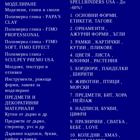
SPELLBINDERS USA - До
МОДЕЛИРАНЕ
-60%!
Моделини, глини и смоли
1. ОСНОВНИ ФОРМИ,
Полимерна глина - PAPA'S
ЕТИКЕТИ, ТАГОВЕ
CLAY
2. ОРНАМЕНТИ ,
Полимерна глина - FIMO
АЖУРНИ ФОРМИ , ЪГЛИ
PROFESSIONAL
Полимерна глина - FIMO
3. РАМКИ , КАРТИЧКИ ,
SOFT, FIMO EFFECT
КУТИИ , ПЛИКОВЕ
Полимерна глина -
4. ЦВЕТЯ , ЛИСТА ,
SCULPEY PREMO USA
КЛОНКИ , РАСТЕНИЯ
Молдове, текстури и
5. БОРДЮРИ , ПАНДЕЛКИ
отливки
, ШИРИТИ
Инструменти, режещи
6. ЖИВОТНИ , ПТИЦИ ,
форми, лакове за
МОРСКИ
моделиране
7. ПРЕДМЕТИ, БИТ, ХОРА
ПРЕДМЕТИ И
, ПЕЙЗАЖ
ДЕКОРАТИВНИ
8. НАДПИСИ, БУКВИ,
МАТЕРИАЛИ
ЦИФРИ
Кутии от дърво и др.
Предмети от дърво,
9. ПРАЗНИЧНИ , СВАТБА ,
стиропор, pvc и др.
БЕБЕ , LOVE
Дървени надписи, букви,
10. КОЛЕДНИ , XMAS ,
цифри и рамки