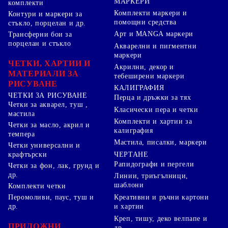
МАРКЕРИ
комплекти
Комплекти маркери и
Контури и маркери за
помощни средства
стъкло, порцелан и др.
Арт и MANGA маркери
Трансферни бои за
порцелан и стъкло
Акварелни и пигментни
маркери
ЧЕТКИ, ХАРТИИ И
Акрилни, декор и
МАТЕРИАЛИ ЗА
тебеширени маркери
РИСУВАНЕ
КАЛИГРАФИЯ
ЧЕТКИ ЗА РИСУВАНЕ
Перца и дръжки за тях
Четки за акварел, туш ,
Класически пера и четки
мастила
Комплекти и хартии за
Четки за масло, акрил и
калиграфия
темпера
Мастила, писалки, маркери
Четки универсални и
ЧЕРТАНЕ
крафтърски
Рапидографи и пергели
Четки за фон, лак, грунд и
др.
Линии, триъгълници,
шаблони
Комплекти четки
Перомоливи, паус, туш и
Креативни и ръчни картони
др.
и хартии
Креп, тишу, деко велпапе и
ПРИЛОЖНИ
др.