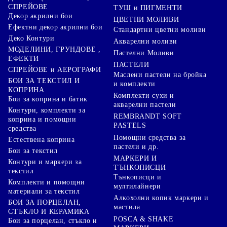
СПРЕЙОВЕ
ТУШ и ПИГМЕНТИ
Декор акрилни бои
ЦВЕТНИ МОЛИВИ
Ефектни декор акрилни бои
Стандартни цветни моливи
Деко Контури
Акварелни моливи
МОДЕЛИНИ, ГРУНДОВЕ ,
Пастелни Моливи
ЕФЕКТИ
ПАСТЕЛИ
СПРЕЙОВЕ и АЕРОГРАФИ
Маслени пастели на бройка
БОИ ЗА ТЕКСТИЛ И
и комплекти
КОПРИНА
Комплекти сухи и
Бои за коприна и батик
акварелни пастели
Контури, комплекти за
REMBRANDT SOFT
коприна и помощни
PASTELS
средства
Помощни средства за
Естествена коприна
пастели и др.
Бои за текстил
МАРКЕРИ И
Контури и маркери за
ТЪНКОПИСЦИ
текстил
Тънкописци и
Комплекти и помощни
мултилайнери
материали за текстил
Алкохолни копик маркери и
БОИ ЗА ПОРЦЕЛАН,
мастила
СТЪКЛО И КЕРАМИКА
POSCA & SHAKE
Бои за порцелан, стъкло и