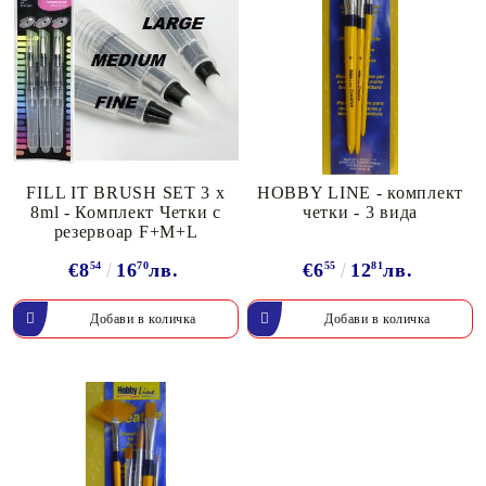
FILL IT BRUSH SET 3 x
HOBBY LINE - комплект
8ml - Комплект Четки с
четки - 3 вида
резервоар F+M+L
€8
54
16
70
лв.
€6
55
12
81
лв.