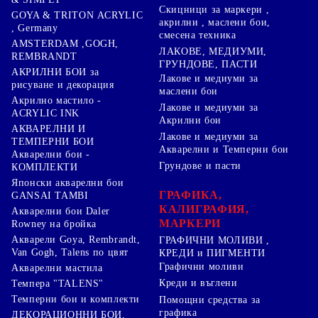
Скицници за маркери ,
GOYA & TRITON АCRYLIC
акрилни , маслени бои,
, Germany
смесена техника
AMSTERDAM ,GOGH,
ЛАКОВЕ, МЕДИУМИ,
REMBRANDT
ГРУНДОВЕ, ПАСТИ
АКРИЛНИ БОИ за
Лакове и медиуми за
рисуване и декорация
маслени бои
Акрилно мастило -
Лакове и медиуми за
ACRYLIC INK
Акрилни бои
АКВАРЕЛНИ И
Лакове и медиуми за
ТЕМПЕРНИ БОИ
Акварелни и Темперни бои
Акварелни бои -
Грундове и пасти
КОМПЛЕКТИ
Японски акварелни бои
ГРАФИКА,
GANSAI TAMBI
КАЛИГРАФИЯ,
Акварелни бои Daler
МАРКЕРИ
Rowney на бройка
Акварели Goya, Rembrandt,
ГРАФИЧНИ МОЛИВИ ,
Van Gogh, Talens по цвят
КРЕДИ и ПИГМЕНТИ
Графични моливи
Акварелни мастила
Креди и въглени
Темпера "TALENS"
Темперни бои и комплекти
Помощни средства за
графика
ДЕКОРАЦИОННИ БОИ,