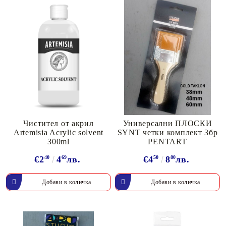
Чистител от акрил
Универсални ПЛОСКИ
Artemisia Acrylic solvent
SYNT четки комплект 3бр
300ml
PENTART
€2
40
4
69
лв.
€4
50
8
80
лв.