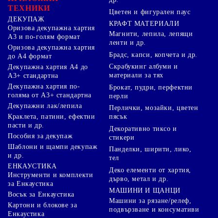
ТЕХНИКИ
Цветен и фигурален паус
ДЕКУПАЖ
КРАФТ МАТЕРИАЛИ
Оризова декупажна хартия
Магнити, лепила, лепящи
А3 и по-голям формат
ленти и др.
Оризова декупажна хартия
Брадс, капси, копчета и др.
до А4 формат
Скрабукинг албуми и
Декупажна хартия А4 до
материали за тях
А3+ стандартна
Декупажна хартия по-
Брокат, пудри, перфектни
голяма от А3+ стандартна
перли
Декупажни лак/лепила
Перлички, мозайки, цветен
Краклета, патини, ефектни
пясък
пасти и др.
Декоративно тиксо и
Пособия за декупаж
стикери
Шаблони и щампи декупаж
Панделки, ширити, лико,
и др.
тел
ЕНКАУСТИКА
Деко елементи от хартия,
Инструменти и комплекти
дърво, метал и др.
за Енкаустика
МАШИНИ И ЩАНЦИ
Восък за Енкаустика
Машини за рязане/релеф,
Картони и блокове за
подвързване и консумативи
Енкаустика