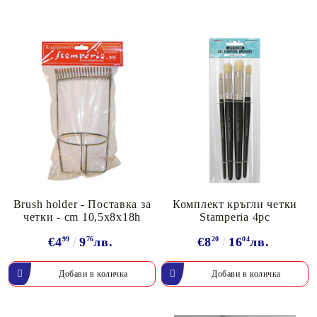
Brush holder - Поставка за
Комплект кръгли четки
четки - cm 10,5x8x18h
Stamperia 4pc
€4
99
9
76
лв.
€8
20
16
04
лв.