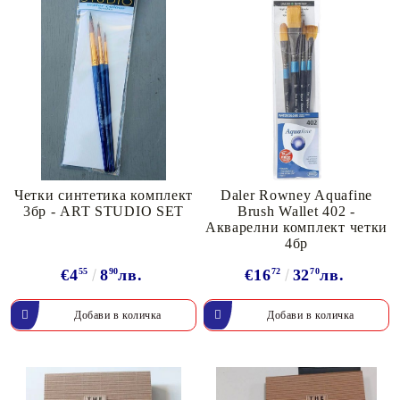
Четки синтетика комплект
Daler Rowney Aquafine
3бр - ART STUDIO SET
Brush Wallet 402 -
Акварелни комплект четки
4бр
€4
55
8
90
лв.
€16
72
32
70
лв.