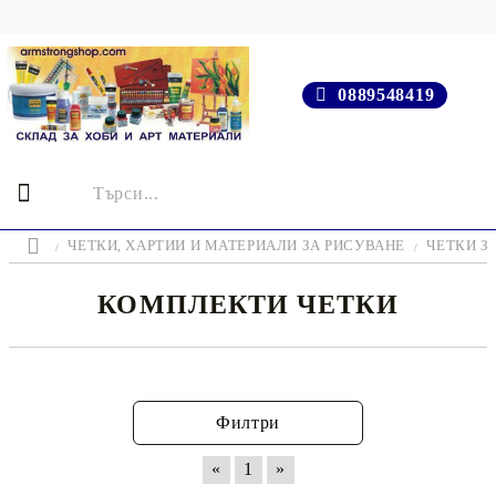
0889548419
ЧЕТКИ, ХАРТИИ И МАТЕРИАЛИ ЗА РИСУВАНЕ
ЧЕТКИ З
КОМПЛЕКТИ ЧЕТКИ
Филтри
«
1
»