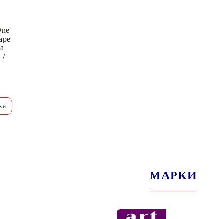
One
ape
за
 /
МАРКИ