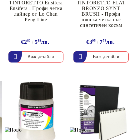
онтури и маркери за текстил
TINTORETTO Ensifera
TINTORETTO FLAT
LOVE
Ensifera - Профи четка
BRONZO SYNT
омплекти и помощни материали за текстил
лайнер от Lo Chan
BRUSH - Профи
10. КОЛЕДНИ , XMAS , ЗИМНИ
Peng Line
плоска четка със
синтетичен косъм
ЩАНЦИ
€2
80
5
48
лв.
€3
95
7
73
лв.
ЕМБОСИНГ / РЕЛЕФ ТЕХНИКА
Виж детайли
Виж детайли
вки за
Техника - Топъл ембос
Ембосинг пудри
картони и
Шаблони за релеф и оцветяване с
мастила
артии
Инструменти за релеф
и хартии
Папки за релеф и ембос плочи
р.