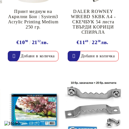
Принт медиум на
DALER ROWNEY
Акрилни Бои : System3
WIREBD SKBK A4 -
Acrylic Printing Medium
СКЕЧБУК 54 листа
250 гр.
ТВЪРДИ КОРИЦИ
СПИРАЛА
€10
90
21
32
лв.
€11
40
22
30
лв.