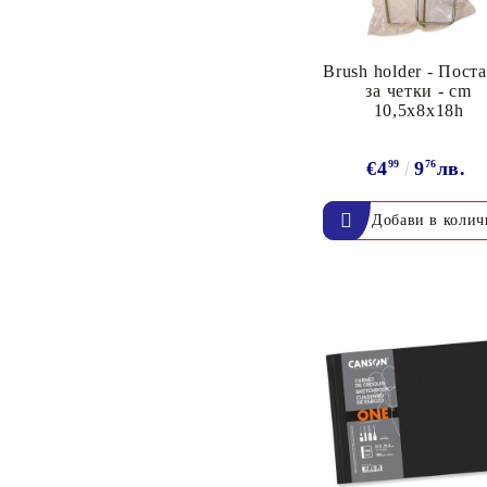
Пигментни Мастила
ЕКСКЛУЗИВНИ,
Brush holder - Пост
АЛКОХОЛНИ и СПРЕЙ
за четки - cm
10,5x8x18h
€4
99
9
76
лв.