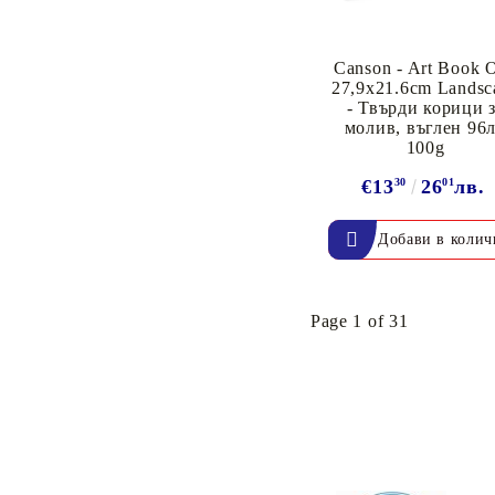
Canson - Art Book 
27,9x21.6cm Landsc
- Твърди корици 
молив, въглен 96л
100g
€13
30
26
01
лв.
Page 1 of 31