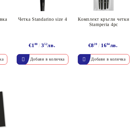
авка
Четка Standarino size 4
Комплект кръгли четки
Stamperia 4pc
€1
80
3
52
лв.
€8
20
16
04
лв.