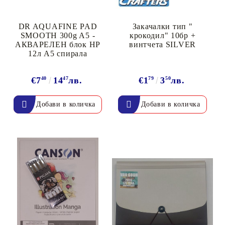
DR AQUAFINE PAD
Закачалки тип "
SMOOTH 300g A5 -
крокодил" 10бр +
АКВАРЕЛЕН блок HP
винтчета SILVER
12л A5 спирала
€7
40
14
47
лв.
€1
79
3
50
лв.