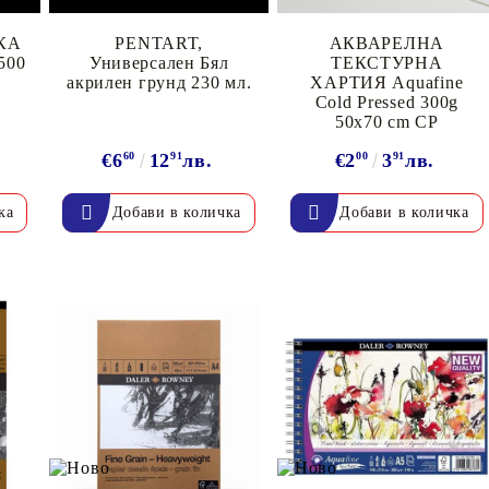
ЕКА
PENTART,
АКВАРЕЛНА
500
Универсален Бял
ТЕКСТУРНА
акрилен грунд 230 мл.
ХАРТИЯ Aquafine
Cold Pressed 300g
50x70 cm CP
€6
60
12
91
лв.
€2
00
3
91
лв.