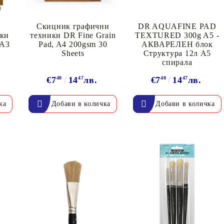
Скицник графични
DR AQUAFINE PAD
ики
техники DR Fine Grain
TEXTURED 300g A5 -
 A3
Pad, A4 200gsm 30
АКВАРЕЛЕН блок
s
Sheets
Структура 12л A5
спирала
€7
40
14
47
лв.
€7
40
14
47
лв.
Моят профил
Вход
Регистрация
BGN
EUR
BG
EN