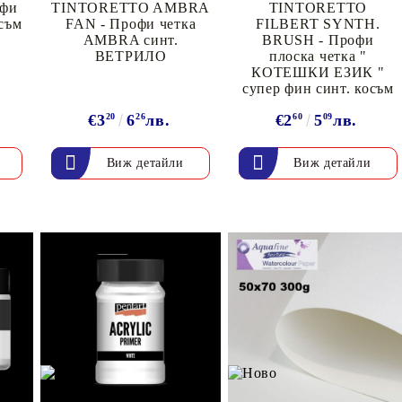
К
фи
TINTORETTO AMBRA
TINTORETTO
осъм
FAN - Профи четка
FILBERT SYNTH.
К
AMBRA синт.
BRUSH - Профи
ВЕТРИЛО
плоска четка "
КОТЕШКИ ЕЗИК "
супер фин синт. косъм
€3
20
6
26
лв.
€2
60
5
09
лв.
ИВНИ И ПЕЧАТИ ЗА
ХАРТИИ, ЗАГОТОВКИ ЗА
КАРТИЧКИ, ПЛИКОВЕ
Виж детайли
Виж детайли
 ПЕЧАТИ
Пликове и комплекти загото
картички
РНИ ПЕЧАТИ И
АРИ
Перлени , Металик , Брокат 
хартии
ЗА ВОСЪК И ЦВЕТНИ
Цветни и крафт картони / х
Креативни и ръчни картони 
Креп, тишу, деко велпапе и д
Цветен и фигурален паус