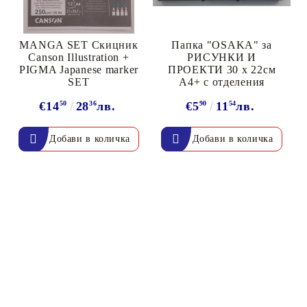
MANGA SET Скицник
Папка "OSAKA" за
Canson Illustration +
РИСУНКИ И
PIGMA Japanese marker
ПРОЕКТИ 30 х 22см
SET
А4+ с отделения
€14
50
28
36
лв.
€5
90
11
54
лв.