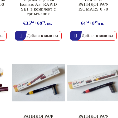
200
Isomars A3, RAPID
РАПИДОГРАФ
SET в комплект с
ISOMARS 0.70
триъгълник
€35
64
69
71
лв.
€4
34
8
49
лв.
Моят профил
Вход
Регистрация
BGN
EUR
BG
EN
РАПИДОГРАФ
РАПИДОГРАФ