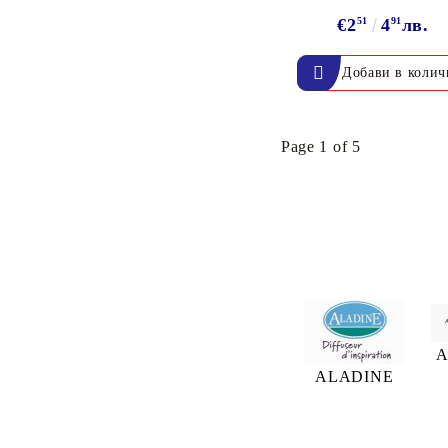
€2
51
4
91
лв.
Page 1 of 5
A
ALADINE