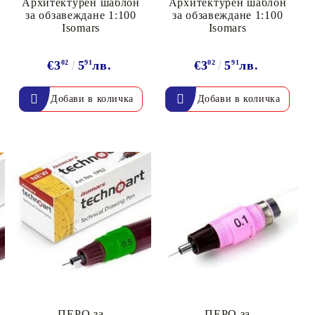
Архитектурен шаблон
Архитектурен шаблон
за обзавеждане 1:100
за обзавеждане 1:100
Isomars
Isomars
€3
02
5
91
лв.
€3
02
5
91
лв.
ПЕРО за
ПЕРО за