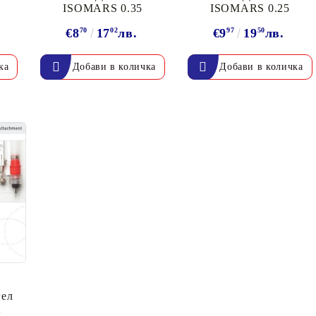
ISOMARS 0.35
ISOMARS 0.25
€8
70
17
02
лв.
€9
97
19
50
лв.
а
гел
А