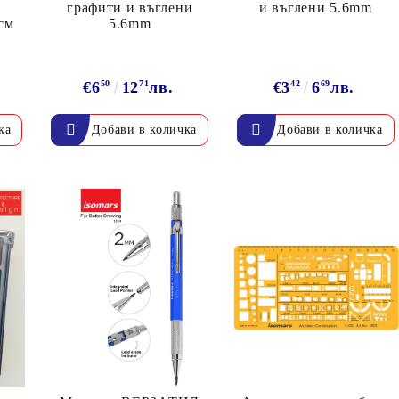
К
графити и въглени
и въглени 5.6mm
см
5.6mm
К
€6
50
12
71
лв.
€3
42
6
69
лв.
ИВНИ И ПЕЧАТИ ЗА
ХАРТИИ, ЗАГОТОВКИ ЗА
КАРТИЧКИ, ПЛИКОВЕ
 ПЕЧАТИ
Пликове и комплекти загото
картички
РНИ ПЕЧАТИ И
АРИ
Перлени , Металик , Брокат 
хартии
ЗА ВОСЪК И ЦВЕТНИ
Цветни и крафт картони / х
Креативни и ръчни картони 
Креп, тишу, деко велпапе и д
Цветен и фигурален паус