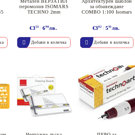
Метален ВЕРЗАТИЛ
Архитектурен шаблон
И
перомолив ISOMARS
за обзавеждане
35
TECHNO 2mm
COMBO 1:100 Isomars
€3
53
6
90
лв.
€3
02
5
91
лв.
лон
Чертожна дъска
ПЕРО за