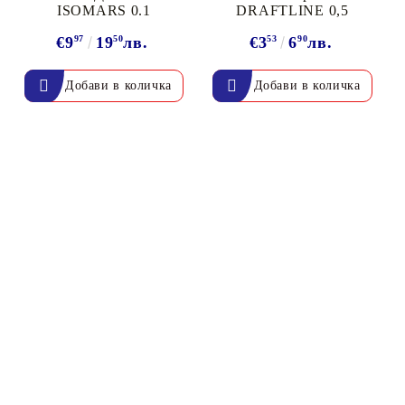
ISOMARS 0.1
DRAFTLINE 0,5
€9
97
19
50
лв.
€3
53
6
90
лв.