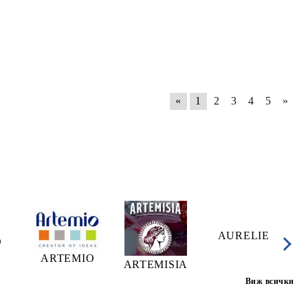
«
1
2
3
4
5
»
AURELIE
A
O
ARTEMIO
ARTEMISIA
Виж всички