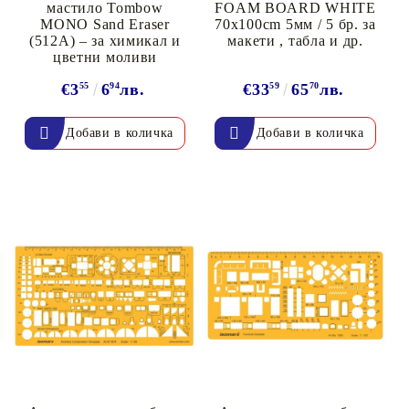
онтури и маркери за текстил
мастило Tombow
FOAM BOARD WHITE
LOVE
MONO Sand Eraser
70x100cm 5мм / 5 бр. за
омплекти и помощни материали за текстил
(512A) – за химикал и
макети , табла и др.
10. КОЛЕДНИ , XMAS , ЗИМНИ
цветни моливи
ЩАНЦИ
€3
55
6
94
лв.
€33
59
65
70
лв.
ЕМБОСИНГ / РЕЛЕФ ТЕХНИКА
вки за
Техника - Топъл ембос
Ембосинг пудри
картони и
Шаблони за релеф и оцветяване с
мастила
артии
Инструменти за релеф
и хартии
Папки за релеф и ембос плочи
р.