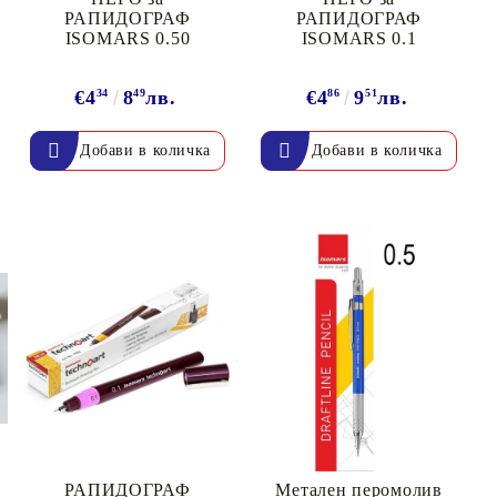
РАПИДОГРАФ
РАПИДОГРАФ
ISOMARS 0.50
ISOMARS 0.1
€4
34
8
49
лв.
€4
86
9
51
лв.
РАПИДОГРАФ
Метален перомолив