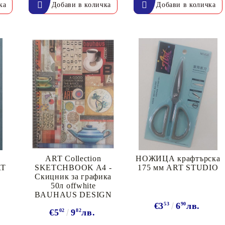
Моят профил
Вход
Регистрация
BGN
EUR
а
ART Collection
НОЖИЦА крафтърска
RT
SKETCHBOOK A4 -
175 мм ART STUDIO
Скицник за графика
50л offwhite
BG
EN
BAUHAUS DESIGN
€3
53
6
90
лв.
€5
02
9
82
лв.