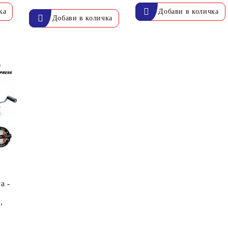
а -
,