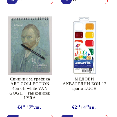
Скицник за графика
МЕДОВИ
ART COLLECTION
АКВАРЕЛНИ БОИ 12
45л off white VAN
цвята LUCH
GOGH + тънкописец
LYRA
€4
00
7
82
лв.
€2
30
4
50
лв.