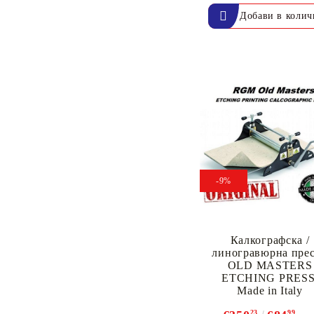
-9%
Калкографска /
линогравюрна прес
OLD MASTERS
ETCHING PRESS
Made in Italy
23
99