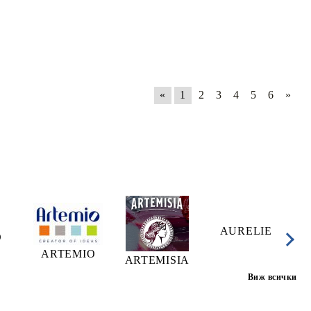
«
1
2
3
4
5
6
»
AURELIE
A
O
ARTEMIO
ARTEMISIA
Виж всички