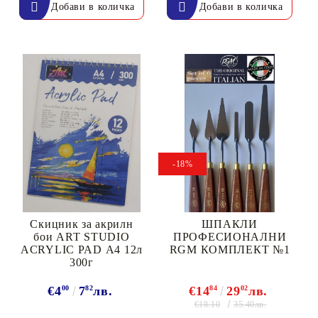
-18%
Скицник за акрилн
ШПАКЛИ
бои ART STUDIO
ПРОФЕСИОНАЛНИ
ACRYLIC PAD А4 12л
RGM КОМПЛЕКТ №1
300г
€4
00
7
82
лв.
€14
84
29
02
лв.
€18.10
35.40лв.