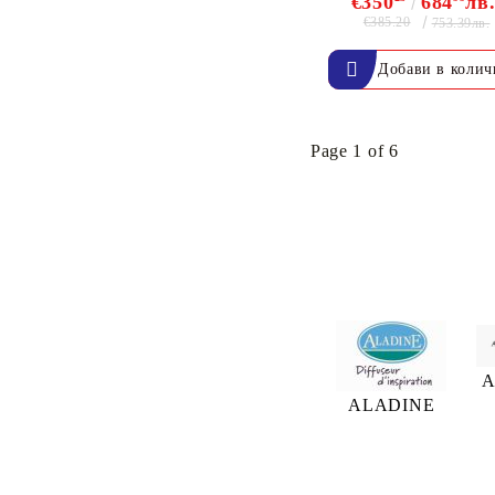
€350
684
лв
€385.20
753.39лв.
Page 1 of 6
A
ALADINE