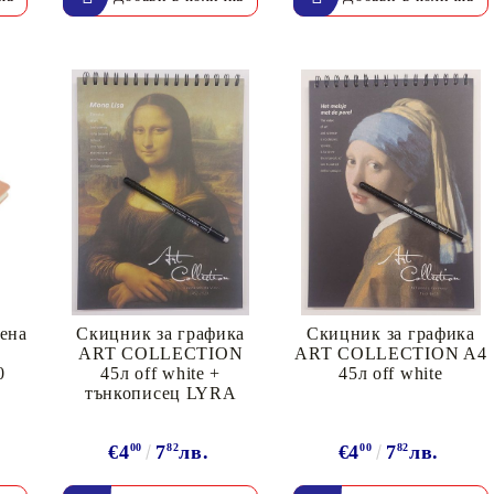
ена
Скицник за графика
Скицник за графика
ART COLLECTION
ART COLLECTION A4
0
45л off white +
45л off white
тънкописец LYRA
€4
00
7
82
лв.
€4
00
7
82
лв.