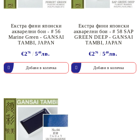
Екстра фини японски
Екстра фини японски
акварелни бои - # 56
акварелни бои - # 58 SAP
Marine Green - GANSAI
GREEN DEEP - GANSAI
TAMBI, JAPAN
TAMBI, JAPAN
€2
76
5
40
лв.
€2
76
5
40
лв.