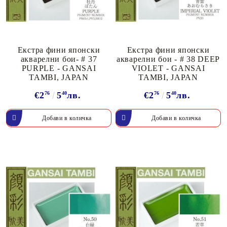
Екстра фини японски
Екстра фини японски
акварелни бои- # 37
акварелни бои - # 38 DEEP
PURPLE - GANSAI
VIOLET - GANSAI
TAMBI, JAPAN
TAMBI, JAPAN
€2
76
5
40
лв.
€2
76
5
40
лв.