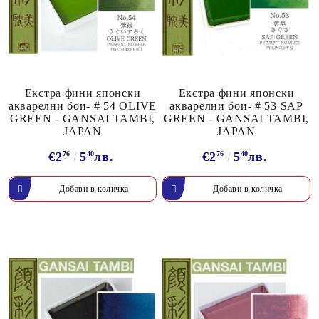
Екстра фини японски
Екстра фини японски
акварелни бои- # 54 OLIVE
акварелни бои- # 53 SAP
GREEN - GANSAI TAMBI,
GREEN - GANSAI TAMBI,
JAPAN
JAPAN
€2
76
5
40
лв.
€2
76
5
40
лв.