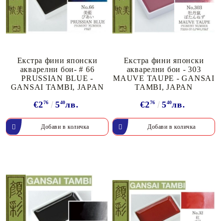
Екстра фини японски
Екстра фини японски
акварелни бои- # 66
акварелни бои - 303
PRUSSIAN BLUE -
MAUVE TAUPE - GANSAI
GANSAI TAMBI, JAPAN
TAMBI, JAPAN
€2
76
5
40
лв.
€2
76
5
40
лв.