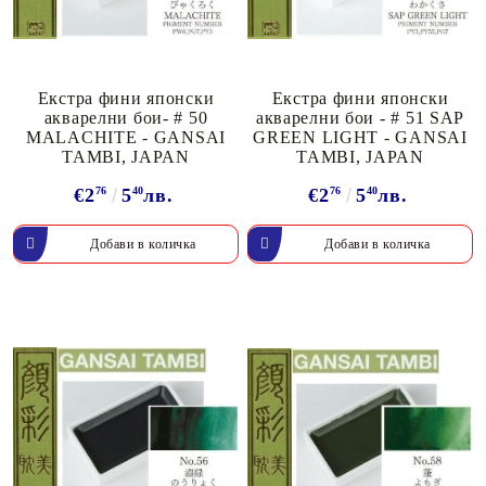
Екстра фини японски
Екстра фини японски
акварелни бои- # 50
акварелни бои - # 51 SAP
MALACHITE - GANSAI
GREEN LIGHT - GANSAI
TAMBI, JAPAN
TAMBI, JAPAN
€2
76
5
40
лв.
€2
76
5
40
лв.