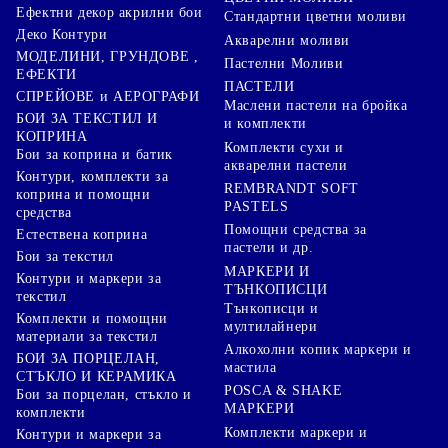
Ефектни декор акрилни бои
Стандартни цветни моливи
Деко Контури
Акварелни моливи
МОДЕЛИНИ, ГРУНДОВЕ ,
Пастелни Моливи
ЕФЕКТИ
ПАСТЕЛИ
СПРЕЙОВЕ и АЕРОГРАФИ
Маслени пастели на бройка
БОИ ЗА ТЕКСТИЛ И
и комплекти
КОПРИНА
Комплекти сухи и
Бои за коприна и батик
акварелни пастели
Контури, комплекти за
REMBRANDT SOFT
коприна и помощни
PASTELS
средства
Помощни средства за
Естествена коприна
пастели и др.
Бои за текстил
МАРКЕРИ И
Контури и маркери за
ТЪНКОПИСЦИ
текстил
Тънкописци и
Комплекти и помощни
мултилайнери
материали за текстил
Алкохолни копик маркери и
БОИ ЗА ПОРЦЕЛАН,
мастила
СТЪКЛО И КЕРАМИКА
POSCA & SHAKE
Бои за порцелан, стъкло и
МАРКЕРИ
комплекти
Комплекти маркери и
Контури и маркери за