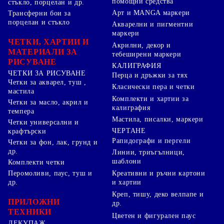
помощни средства
стъкло, порцелан и др.
Арт и MANGA маркери
Трансферни бои за
порцелан и стъкло
Акварелни и пигментни
маркери
ЧЕТКИ, ХАРТИИ И
Акрилни, декор и
МАТЕРИАЛИ ЗА
тебеширени маркери
РИСУВАНЕ
КАЛИГРАФИЯ
ЧЕТКИ ЗА РИСУВАНЕ
Перца и дръжки за тях
Четки за акварел, туш ,
Класически пера и четки
мастила
Комплекти и хартии за
Четки за масло, акрил и
калиграфия
темпера
Мастила, писалки, маркери
Четки универсални и
ЧЕРТАНЕ
крафтърски
Рапидографи и пергели
Четки за фон, лак, грунд и
др.
Линии, триъгълници,
шаблони
Комплекти четки
Перомоливи, паус, туш и
Креативни и ръчни картони
др.
и хартии
Креп, тишу, деко велпапе и
ПРИЛОЖНИ
др.
ТЕХНИКИ
Цветен и фигурален паус
ДЕКУПАЖ