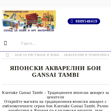
0889548419
БОИ ЗА РИСУВАНЕ И ХОБИ
АКВАРЕЛНИ И ТЕМПЕРНИ Б
ЯПОНСКИ АКВАРЕЛНИ БОИ
GANSAI TAMBI
Kuretake Gansai Tambi – Традиционен японски акварел за
ценители
Открийте магията на традиционния японски акварел с
емблематичните серии бои
Kuretake Gansai Tambi
. Ръчно
изработени в Япония по класически рецепти, тези