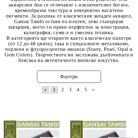
акварелни бои се отличават с изключително богата,
кремообразна текстура и невероятно наситени
пигменти. За разлика от класическия западен акварел,
Gansai Tambi оставя по-плътен, леко гланциран
завършек, което ги прави перфектни за илюстрация,
калиграфия, суми-е и смесена техника.
В категорията ще откриете както класически палитри
(от 12 до 48 цвята), така и специалните металикови,
перлени и флуоресцентни нюанси (Starry, Pearl, Opal и
Gem Colors). Творчеството ви заслужава дълбочината и
блясъка на автентичното японско изкуство.
Филтри
«
1
2
3
4
5
»