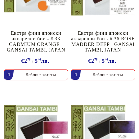
Екстра фини японски
Екстра фини японски
акварелни бои - # 33
акварелни бои - # 36 ROSE
CADMIUM ORANGE -
MADDER DEEP - GANSAI
GANSAI TAMBI, JAPAN
TAMBI, JAPAN
€2
76
5
40
лв.
€2
76
5
40
лв.