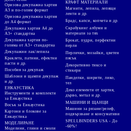
КРАФТ МАТЕРИАЛИ
Оризова декупажна хартия
Магнити, лепила, лепящи
А3 и по-голям формат
ленти и др.
Оризова декупажна хартия
Брадс, капси, копчета и др.
до А4 формат
Скрабукинг албуми и
Декупажна хартия А4 до
материали за тях
А3+ стандартна
Декупажна хартия по-
Брокат, пудри, перфектни
голяма от А3+ стандартна
перли
Декупажни лак/лепила
Перлички, мозайки, цветен
Краклета, патини, ефектни
пясък
пасти и др.
Декоративно тиксо и
Пособия за декупаж
стикери
Шаблони и щампи декупаж
Панделки, ширити, лико,
и др.
тел
ЕНКАУСТИКА
Деко елементи от хартия,
Инструменти и комплекти
дърво, метал и др.
за Енкаустика
МАШИНИ И ЩАНЦИ
Восък за Енкаустика
Машини за рязане/релеф,
Картони и блокове за
подвързване и консумативи
Енкаустика
SPELLBINDERS USA - До
МОДЕЛИРАНЕ
-60%!
Моделини, глини и смоли