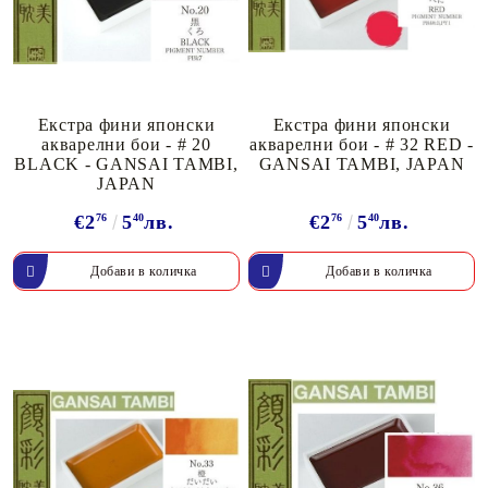
Екстра фини японски
Екстра фини японски
акварелни бои - # 20
акварелни бои - # 32 RED -
BLACK - GANSAI TAMBI,
GANSAI TAMBI, JAPAN
JAPAN
€2
76
5
40
лв.
€2
76
5
40
лв.