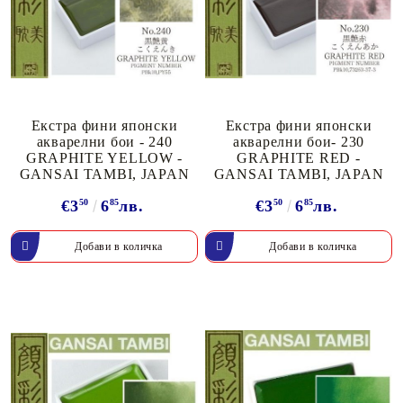
Екстра фини японски
Екстра фини японски
акварелни бои - 240
акварелни бои- 230
GRAPHITE YELLOW -
GRAPHITE RED -
GANSAI TAMBI, JAPAN
GANSAI TAMBI, JAPAN
€3
50
6
85
лв.
€3
50
6
85
лв.