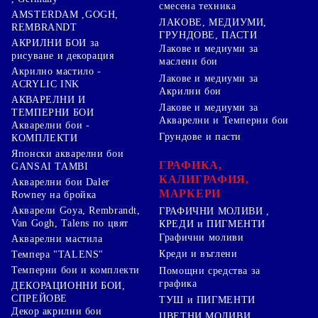
смесена техника
AMSTERDAM ,GOGH,
ЛАКОВЕ, МЕДИУМИ,
REMBRANDT
ГРУНДОВЕ, ПАСТИ
АКРИЛНИ БОИ за
Лакове и медиуми за
рисуване и декорация
маслени бои
Акрилно мастило -
Лакове и медиуми за
ACRYLIC INK
Акрилни бои
АКВАРЕЛНИ И
Лакове и медиуми за
ТЕМПЕРНИ БОИ
Акварелни и Темперни бои
Акварелни бои -
Грундове и пасти
КОМПЛЕКТИ
Японски акварелни бои
ГРАФИКА,
GANSAI TAMBI
КАЛИГРАФИЯ,
Акварелни бои Daler
МАРКЕРИ
Rowney на бройка
Акварели Goya, Rembrandt,
ГРАФИЧНИ МОЛИВИ ,
Van Gogh, Talens по цвят
КРЕДИ и ПИГМЕНТИ
Графични моливи
Акварелни мастила
Креди и въглени
Темпера "TALENS"
Темперни бои и комплекти
Помощни средства за
графика
ДЕКОРАЦИОННИ БОИ,
СПРЕЙОВЕ
ТУШ и ПИГМЕНТИ
Декор акрилни бои
ЦВЕТНИ МОЛИВИ