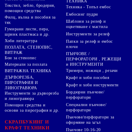
ТЕХНИКА
Текстил, зебло, бродерия,
Техника - Топъл ембос
помощни средства
Ембосинг пудри
Филц, вълна и пособия за
Шаблони за релеф и
тях
оцветяване с мастила
Гумирани листи, пера,
Инструменти за релеф
шринк пластмаса и др.
Хоби литература
Папки за релеф и ембос
плочи
ПОЗЛАТА, СТЕНОПИС,
ВИТРАЖ
ПЪНЧОВЕ /
Бои за стенопис
ПЕРФОРАТОРИ , РЕЖЕЩИ
Материали за позлата
и ИНСТРУМЕНТИ
Тримери, ножици , резачи
ВИТРАЖНА ТЕХНИКА
ДЪРВОРЕЗБА,
Крафт и хоби пособия
ПИРОГРАФИЯ И
Крафт и хоби инструменти
ЛИНОГРАВЮРА
Бордюрни пънчове/
Инструменти за дърворезба
перфоратори
и линогравюра
Специални пънчове/
Помощни средства и
перфоратори
основи за пирография и др.
Пънчове/перфоратори за
СКРАПБУКИНГ И
оформяне на ъгъл
КРАФТ ТЕХНИКИ
Пънчове 10-16-20