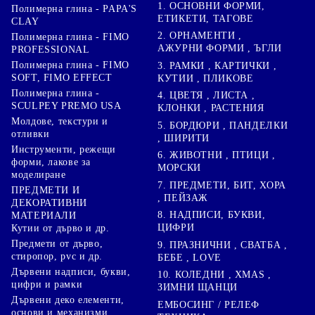
1. ОСНОВНИ ФОРМИ,
Полимерна глина - PAPA'S
ЕТИКЕТИ, ТАГОВЕ
CLAY
2. ОРНАМЕНТИ ,
Полимерна глина - FIMO
АЖУРНИ ФОРМИ , ЪГЛИ
PROFESSIONAL
Полимерна глина - FIMO
3. РАМКИ , КАРТИЧКИ ,
SOFT, FIMO EFFECT
КУТИИ , ПЛИКОВЕ
Полимерна глина -
4. ЦВЕТЯ , ЛИСТА ,
SCULPEY PREMO USA
КЛОНКИ , РАСТЕНИЯ
Молдове, текстури и
5. БОРДЮРИ , ПАНДЕЛКИ
отливки
, ШИРИТИ
Инструменти, режещи
6. ЖИВОТНИ , ПТИЦИ ,
форми, лакове за
МОРСКИ
моделиране
7. ПРЕДМЕТИ, БИТ, ХОРА
ПРЕДМЕТИ И
, ПЕЙЗАЖ
ДЕКОРАТИВНИ
8. НАДПИСИ, БУКВИ,
МАТЕРИАЛИ
ЦИФРИ
Кутии от дърво и др.
Предмети от дърво,
9. ПРАЗНИЧНИ , СВАТБА ,
стиропор, pvc и др.
БЕБЕ , LOVE
Дървени надписи, букви,
10. КОЛЕДНИ , XMAS ,
цифри и рамки
ЗИМНИ ЩАНЦИ
Дървени деко елементи,
ЕМБОСИНГ / РЕЛЕФ
основи и механизми