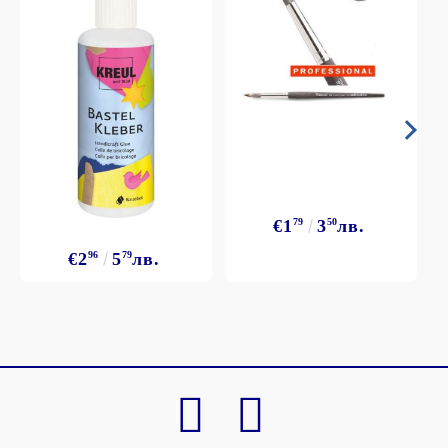
€1
79
3
50
лв.
€2
96
5
79
лв.