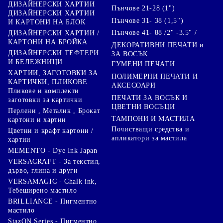
ДИЗАЙНЕРСКИ ХАРТИИ
Пънчове 21-28 (1")
ДИЗАЙНЕРСКИ ХАРТИИ
Пънчове 31- 38 (1,5")
И КАРТОНИ НА БЛОК
Пънчове 41- 88 /2" -3.5" /
ДИЗАЙНЕРСКИ ХАРТИИ /
КАРТОНИ НА БРОЙКА
ДЕКОРАТИВНИ ПЕЧАТИ и
ДИЗАЙНЕРСКИ ТЕФТЕРИ
ЗА ВОСЪК
И БЕЛЕЖНИЦИ
ГУМЕНИ ПЕЧАТИ
ХАРТИИ, ЗАГОТОВКИ ЗА
ПОЛИМЕРНИ ПЕЧАТИ И
КАРТИЧКИ, ПЛИКОВЕ
АКСЕСОАРИ
Пликове и комплекти
ПЕЧАТИ ЗА ВОСЪК И
заготовки за картички
ЦВЕТНИ ВОСЪЦИ
Перлени , Металик , Брокат
ТАМПОНИ И МАСТИЛА
картони и хартии
Почистващи средства и
Цветни и крафт картони /
апликатори за мастила
хартии
MEMENTO - Dye Ink Japan
VERSACRAFT - За текстил,
дърво, глина и други
VERSAMAGIC - Chalk ink,
Тебеширено мастило
BRILLIANCE - Пигментно
мастило
StazON Series - Пигментно