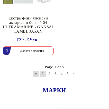
Екстра фини японски
акварелни бои - # 64
ULTRAMARINE - GANSAI
TAMBI, JAPAN
€2
76
5
40
лв.
Page 1 of 5
«
1
2
3
4
5
»
МАРКИ