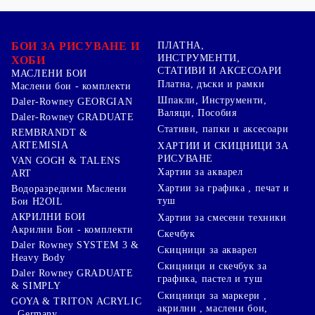
БОИ ЗА РИСУВАНЕ И
ПЛАТНА,
ИНСТРУМЕНТИ,
ХОБИ
СТАТИВИ И АКСЕСОАРИ
МАСЛЕНИ БОИ
Платна, дъски и рамки
Маслени бои - комплекти
Шпакли, Инструменти,
Daler-Rowney GEORGIAN
Валяци, Пособия
Daler-Rowney GRADUATE
Стативи, папки и аксесоари
REMBRANDT &
ARTEMISIA
ХАРТИИ И СКИЦНИЦИ ЗА
РИСУВАНЕ
VAN GOGH & TALENS
Хартии за акварел
ART
Хартии за графика , печат и
Водоразредими Маслени
туш
Бои H2OIL
АКРИЛНИ БОИ
Хартии за смесени техники
Акрилни Бои - комплекти
Скечбук
Daler Rowney SYSTEM 3 &
Скицници за акварел
Heavy Body
Скицници и скечбук за
Daler Rowney GRADUATE
графика, пастел и туш
& SIMPLY
Скицници за маркери ,
GOYA & TRITON АCRYLIC
акрилни , маслени бои,
, Germany