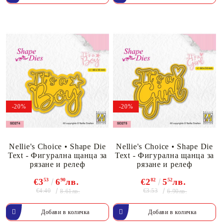
-20%
-20%
Nellie's Choice • Shape Die
Nellie's Choice • Shape Die
Text - Фигурална щанца за
Text - Фигурална щанца за
рязане и релеф
рязане и релеф
€3
53
6
90
лв.
€2
82
5
52
лв.
€4.40
€3.53
8.61лв.
6.90лв.