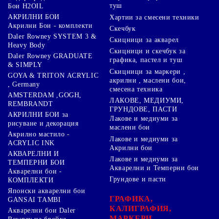
туш
Бои H2OIL
АКРИЛНИ БОИ
Хартии за смесени техники
Акрилни Бои - комплекти
Скечбук
Daler Rowney SYSTEM 3 &
Скицници за акварел
Heavy Body
Скицници и скечбук за
Daler Rowney GRADUATE
графика, пастел и туш
& SIMPLY
Скицници за маркери ,
GOYA & TRITON АCRYLIC
акрилни , маслени бои,
, Germany
смесена техника
AMSTERDAM ,GOGH,
ЛАКОВЕ, МЕДИУМИ,
REMBRANDT
ГРУНДОВЕ, ПАСТИ
АКРИЛНИ БОИ за
Лакове и медиуми за
рисуване и декорация
маслени бои
Акрилно мастило -
Лакове и медиуми за
ACRYLIC INK
Акрилни бои
АКВАРЕЛНИ И
Лакове и медиуми за
ТЕМПЕРНИ БОИ
Акварелни и Темперни бои
Акварелни бои -
Грундове и пасти
КОМПЛЕКТИ
Японски акварелни бои
ГРАФИКА,
GANSAI TAMBI
КАЛИГРАФИЯ,
Акварелни бои Daler
МАРКЕРИ