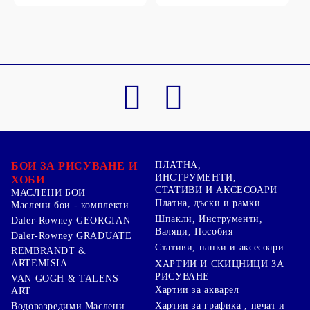
БОИ ЗА РИСУВАНЕ И
ПЛАТНА,
ИНСТРУМЕНТИ,
ХОБИ
СТАТИВИ И АКСЕСОАРИ
МАСЛЕНИ БОИ
Платна, дъски и рамки
Маслени бои - комплекти
Шпакли, Инструменти,
Daler-Rowney GEORGIAN
Валяци, Пособия
Daler-Rowney GRADUATE
Стативи, папки и аксесоари
REMBRANDT &
ARTEMISIA
ХАРТИИ И СКИЦНИЦИ ЗА
РИСУВАНЕ
VAN GOGH & TALENS
Хартии за акварел
ART
Хартии за графика , печат и
Водоразредими Маслени