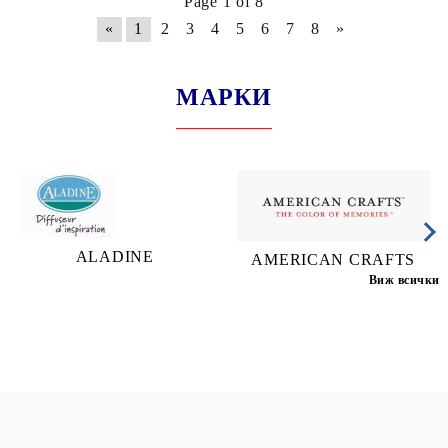
Page 1 of 8
«
1
2
3
4
5
6
7
8
»
МАРКИ
ALADINE
AMERICAN CRAFTS
Виж всички