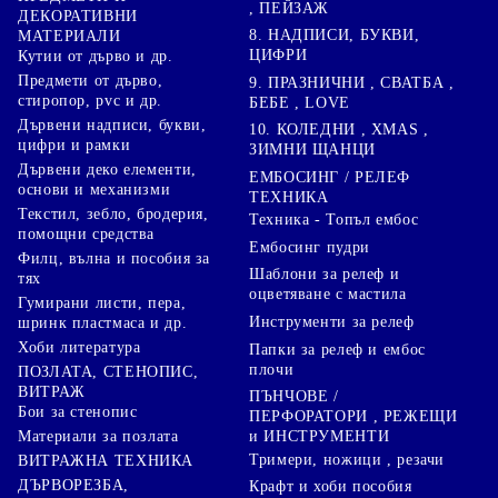
, ПЕЙЗАЖ
ДЕКОРАТИВНИ
8. НАДПИСИ, БУКВИ,
МАТЕРИАЛИ
ЦИФРИ
Кутии от дърво и др.
Предмети от дърво,
9. ПРАЗНИЧНИ , СВАТБА ,
стиропор, pvc и др.
БЕБЕ , LOVE
Дървени надписи, букви,
10. КОЛЕДНИ , XMAS ,
цифри и рамки
ЗИМНИ ЩАНЦИ
Дървени деко елементи,
ЕМБОСИНГ / РЕЛЕФ
основи и механизми
ТЕХНИКА
Текстил, зебло, бродерия,
Техника - Топъл ембос
помощни средства
Ембосинг пудри
Филц, вълна и пособия за
Шаблони за релеф и
тях
оцветяване с мастила
Гумирани листи, пера,
Инструменти за релеф
шринк пластмаса и др.
Хоби литература
Папки за релеф и ембос
плочи
ПОЗЛАТА, СТЕНОПИС,
ВИТРАЖ
ПЪНЧОВЕ /
Бои за стенопис
ПЕРФОРАТОРИ , РЕЖЕЩИ
Материали за позлата
и ИНСТРУМЕНТИ
Тримери, ножици , резачи
ВИТРАЖНА ТЕХНИКА
ДЪРВОРЕЗБА,
Крафт и хоби пособия