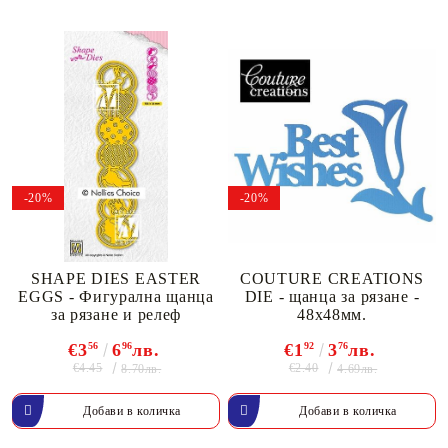
-20%
-20%
SHAPE DIES EASTER
COUTURE CREATIONS
EGGS - Фигурална щанца
DIE - щанца за рязане -
за рязане и релеф
48х48мм.
€3
56
6
96
лв.
€1
92
3
76
лв.
€4.45
€2.40
8.70лв.
4.69лв.