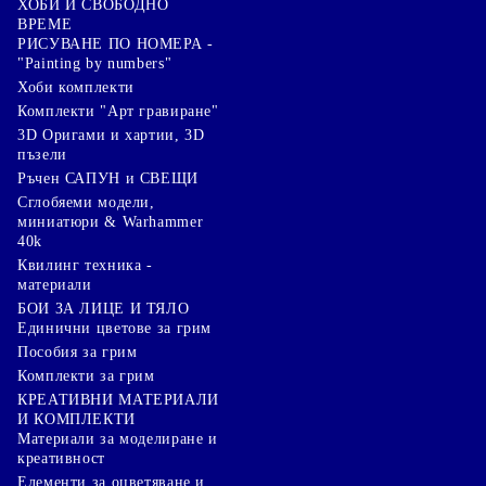
ХОБИ И СВОБОДНО
ВРЕМЕ
РИСУВАНЕ ПО НОМЕРА -
"Painting by numbers"
Хоби комплекти
Комплекти "Арт гравиране"
3D Оригами и хартии, 3D
пъзели
Ръчен САПУН и СВЕЩИ
Сглобяеми модели,
миниатюри & Warhammer
40k
Квилинг техника -
материали
БОИ ЗА ЛИЦЕ И ТЯЛО
Единични цветове за грим
Пособия за грим
Комплекти за грим
КРЕАТИВНИ МАТЕРИАЛИ
И КОМПЛЕКТИ
Mатериали за моделиране и
креативност
Елементи за оцветяване и