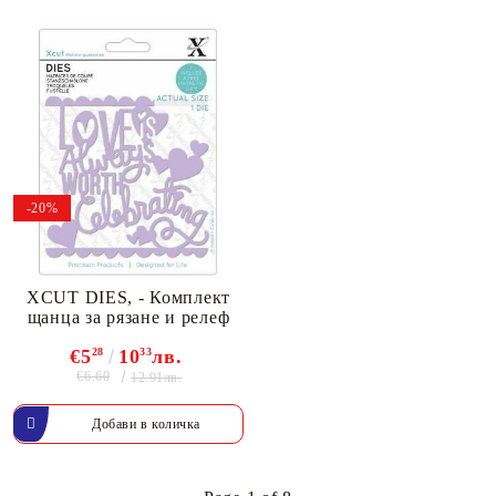
-20%
XCUT DIES, - Комплект
щанцa за рязане и релеф
€5
28
10
33
лв.
€6.60
12.91лв.