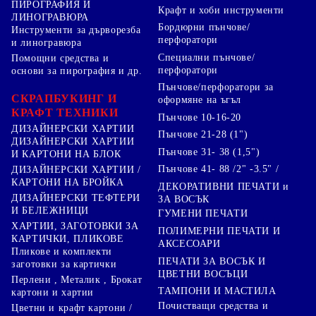
ПИРОГРАФИЯ И
Крафт и хоби инструменти
ЛИНОГРАВЮРА
Бордюрни пънчове/
Инструменти за дърворезба
перфоратори
и линогравюра
Специални пънчове/
Помощни средства и
перфоратори
основи за пирография и др.
Пънчове/перфоратори за
СКРАПБУКИНГ И
оформяне на ъгъл
КРАФТ ТЕХНИКИ
Пънчове 10-16-20
ДИЗАЙНЕРСКИ ХАРТИИ
Пънчове 21-28 (1")
ДИЗАЙНЕРСКИ ХАРТИИ
Пънчове 31- 38 (1,5")
И КАРТОНИ НА БЛОК
Пънчове 41- 88 /2" -3.5" /
ДИЗАЙНЕРСКИ ХАРТИИ /
КАРТОНИ НА БРОЙКА
ДЕКОРАТИВНИ ПЕЧАТИ и
ДИЗАЙНЕРСКИ ТЕФТЕРИ
ЗА ВОСЪК
И БЕЛЕЖНИЦИ
ГУМЕНИ ПЕЧАТИ
ХАРТИИ, ЗАГОТОВКИ ЗА
ПОЛИМЕРНИ ПЕЧАТИ И
КАРТИЧКИ, ПЛИКОВЕ
АКСЕСОАРИ
Пликове и комплекти
ПЕЧАТИ ЗА ВОСЪК И
заготовки за картички
ЦВЕТНИ ВОСЪЦИ
Перлени , Металик , Брокат
ТАМПОНИ И МАСТИЛА
картони и хартии
Почистващи средства и
Цветни и крафт картони /