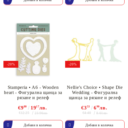
-20%
-20%
Stamperia • A6 - Wooden
Nellie's Choice • Shape Die
heart - Фигурална щанца за
Wedding - Фигурална
рязане и релеф
щанца за рязане и релеф
€9
80
19
17
лв.
€3
53
6
90
лв.
€12.25
€4.40
23.96лв.
8.61лв.