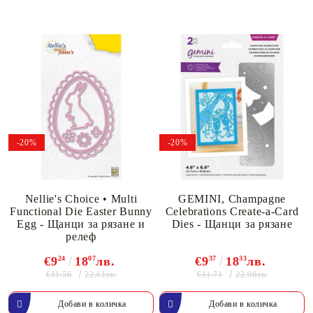
-20%
-20%
Nellie's Choice • Multi
GEMINI, Champagne
Functional Die Easter Bunny
Celebrations Create-a-Card
Egg - Щанци за рязане и
Dies - Щанци за рязане
релеф
€9
24
18
07
лв.
€9
37
18
33
лв.
€11.56
€11.71
22.61лв.
22.90лв.