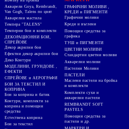
Rowney на бройка
Акварели Goya, Rembrandt,
ГРАФИЧНИ МОЛИВИ ,
Van Gogh, Talens по цвят
КРЕДИ и ПИГМЕНТИ
Графични моливи
Акварелни мастила
Креди и въглени
Темпера "TALENS"
Темперни бои и комплекти
Помощни средства за
графика
ДЕКОРАЦИОННИ БОИ,
СПРЕЙОВЕ
ТУШ и ПИГМЕНТИ
Декор акрилни бои
ЦВЕТНИ МОЛИВИ
Ефектни декор акрилни бои
Стандартни цветни моливи
Деко Контури
Акварелни моливи
МОДЕЛИНИ, ГРУНДОВЕ ,
Пастелни Моливи
ЕФЕКТИ
ПАСТЕЛИ
СПРЕЙОВЕ и АЕРОГРАФИ
Маслени пастели на бройка
БОИ ЗА ТЕКСТИЛ И
и комплекти
КОПРИНА
Комплекти сухи и
Бои за коприна и батик
акварелни пастели
Контури, комплекти за
REMBRANDT SOFT
коприна и помощни
PASTELS
средства
Помощни средства за
Естествена коприна
пастели и др.
Бои за текстил
МАРКЕРИ И