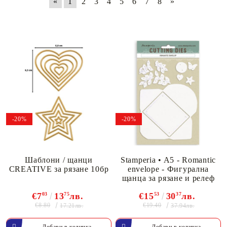
«
1
2
3
4
5
6
7
8
»
-20%
-20%
Шаблони / щанци
Stamperia • A5 - Romantic
CREATIVE за рязане 10бр
envelope - Фигурална
щанца за рязане и релеф
€7
03
13
75
лв.
€15
53
30
37
лв.
€8.80
€19.40
17.21лв.
37.94лв.