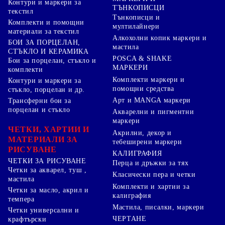
Контури и маркери за
ТЪНКОПИСЦИ
текстил
Тънкописци и
Комплекти и помощни
мултилайнери
материали за текстил
Алкохолни копик маркери и
БОИ ЗА ПОРЦЕЛАН,
мастила
СТЪКЛО И КЕРАМИКА
POSCA & SHAKE
Бои за порцелан, стъкло и
МАРКЕРИ
комплекти
Комплекти маркери и
Контури и маркери за
помощни средства
стъкло, порцелан и др.
Арт и MANGA маркери
Трансферни бои за
порцелан и стъкло
Акварелни и пигментни
маркери
ЧЕТКИ, ХАРТИИ И
Акрилни, декор и
МАТЕРИАЛИ ЗА
тебеширени маркери
РИСУВАНЕ
КАЛИГРАФИЯ
ЧЕТКИ ЗА РИСУВАНЕ
Перца и дръжки за тях
Четки за акварел, туш ,
Класически пера и четки
мастила
Комплекти и хартии за
Четки за масло, акрил и
калиграфия
темпера
Мастила, писалки, маркери
Четки универсални и
ЧЕРТАНЕ
крафтърски