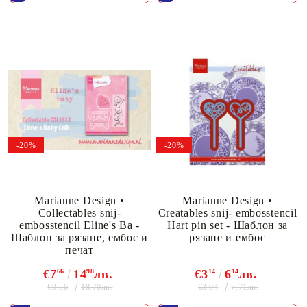
-20%
-20%
Marianne Design •
Marianne Design •
Collectables snij-
Creatables snij- embosstencil
embosstencil Eline's Ba -
Hart pin set - Шаблон за
Шаблон за рязане, ембос и
рязане и ембос
печат
€7
66
14
98
лв.
€3
14
6
14
лв.
€9.56
€3.94
18.70лв.
7.71лв.