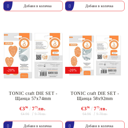
-20%
-20%
TONIC craft DIE SET -
TONIC craft DIE SET -
Щанца 57x74mm
Щанца 58x92mm
€3
96
7
75
лв.
€3
96
7
75
лв.
€4.96
€4.96
9.70лв.
9.70лв.