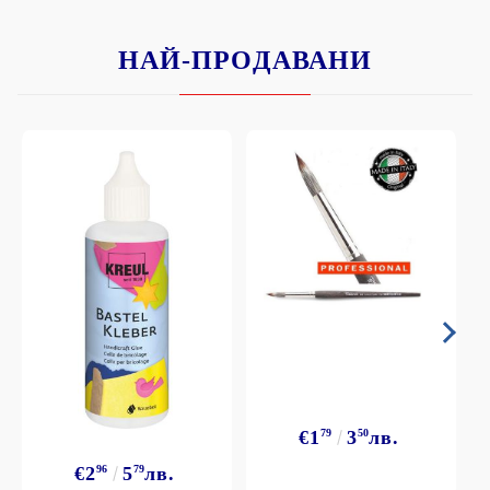
НАЙ-ПРОДАВАНИ
€1
79
3
50
лв.
€2
96
5
79
лв.