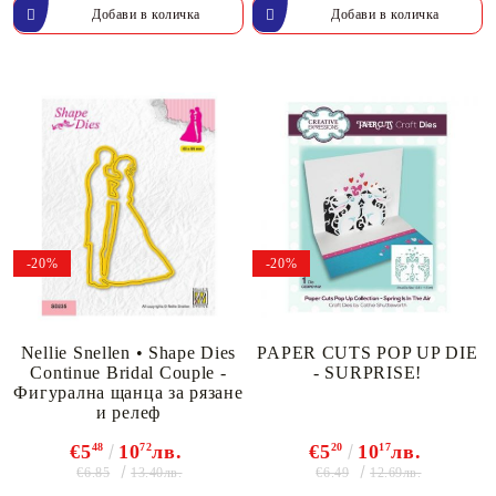
-20%
-20%
Nellie Snellen • Shape Dies
PAPER CUTS POP UP DIE
Continue Bridal Couple -
- SURPRISE!
Фигурална щанца за рязане
и релеф
€5
48
10
72
лв.
€5
20
10
17
лв.
€6.85
€6.49
13.40лв.
12.69лв.