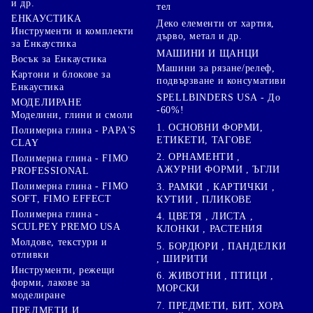
и др.
тел
ЕНКАУСТИКА
Деко елементи от хартия,
Инструменти и комплекти
дърво, метал и др.
за Енкаустика
МАШИНИ И ЩАНЦИ
Восък за Енкаустика
Машини за рязане/релеф,
Картони и блокове за
подвързване и консумативи
Енкаустика
SPELLBINDERS USA - До
МОДЕЛИРАНЕ
-60%!
Моделини, глини и смоли
1. ОСНОВНИ ФОРМИ,
Полимерна глина - PAPA'S
ЕТИКЕТИ, ТАГОВЕ
CLAY
2. ОРНАМЕНТИ ,
Полимерна глина - FIMO
АЖУРНИ ФОРМИ , ЪГЛИ
PROFESSIONAL
Полимерна глина - FIMO
3. РАМКИ , КАРТИЧКИ ,
SOFT, FIMO EFFECT
КУТИИ , ПЛИКОВЕ
Полимерна глина -
4. ЦВЕТЯ , ЛИСТА ,
SCULPEY PREMO USA
КЛОНКИ , РАСТЕНИЯ
Молдове, текстури и
5. БОРДЮРИ , ПАНДЕЛКИ
отливки
, ШИРИТИ
Инструменти, режещи
6. ЖИВОТНИ , ПТИЦИ ,
форми, лакове за
МОРСКИ
моделиране
7. ПРЕДМЕТИ, БИТ, ХОРА
ПРЕДМЕТИ И