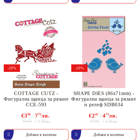
-20%
-20%
COTTAGE CUTZ -
SHAPE DIES (86x71mm) -
Фигурална щанца за рязане
Фигурална щанца за рязане
CCE-593
и релеф SDB034
€3
96
7
75
лв.
€2
42
4
73
лв.
€4.96
€3.02
9.70лв.
5.91лв.