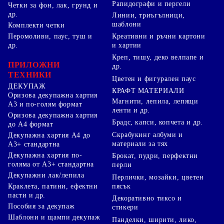
Рапидографи и пергели
Четки за фон, лак, грунд и
др.
Линии, триъгълници,
шаблони
Комплекти четки
Перомоливи, паус, туш и
Креативни и ръчни картони
др.
и хартии
Креп, тишу, деко велпапе и
ПРИЛОЖНИ
др.
ТЕХНИКИ
Цветен и фигурален паус
ДЕКУПАЖ
КРАФТ МАТЕРИАЛИ
Оризова декупажна хартия
Магнити, лепила, лепящи
А3 и по-голям формат
ленти и др.
Оризова декупажна хартия
Брадс, капси, копчета и др.
до А4 формат
Скрабукинг албуми и
Декупажна хартия А4 до
материали за тях
А3+ стандартна
Декупажна хартия по-
Брокат, пудри, перфектни
голяма от А3+ стандартна
перли
Декупажни лак/лепила
Перлички, мозайки, цветен
Краклета, патини, ефектни
пясък
пасти и др.
Декоративно тиксо и
Пособия за декупаж
стикери
Шаблони и щампи декупаж
Панделки, ширити, лико,