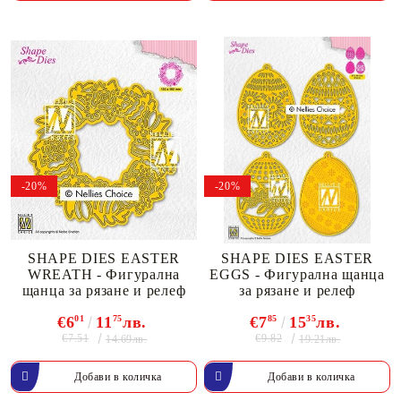
-20%
-20%
SHAPE DIES EASTER
SHAPE DIES EASTER
WREATH - Фигурална
EGGS - Фигурална щанца
щанца за рязане и релеф
за рязане и релеф
€6
01
11
75
лв.
€7
85
15
35
лв.
€7.51
€9.82
14.69лв.
19.21лв.