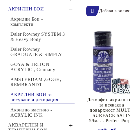
Филц, вълна и пособия за тях
Маслени бои - комплекти
АКРИЛНИ БОИ
Гумирани листи, пера, шринк пластмаса и др.
Хоби литература
Daler-Rowney
Акрилни Бои -
GEORGIAN
комплекти
Daler-Rowney
Daler Rowney SYSTEM 3
GRADUATE
& Heavy Body
ТАМПОНИ И МАСТИЛА
ДЕКОРАТ
REMBRANDT &
Daler Rowney
ВОСЪК
ARTEMISIA
GRADUATE & SIMPLY
VAN GOGH & TALENS
GOYA & TRITON
Почистващи средства и апликатори за
ГУМЕНИ
ART
АCRYLIC , Germany
мастила
ПОЛИМЕ
Водоразредими Маслени
AMSTERDAM ,GOGH,
MEMENTO - Dye Ink Japan
АКСЕСО
Бои H2OIL
REMBRANDT
VERSACRAFT - За текстил, дърво,
ПЕЧАТИ 
АКРИЛНИ БОИ за
рисуване и декорация
глина и други
ВОСЪЦИ
Декорфин акрилна 
за всякаква
VERSAMAGIC - Chalk ink,
Акрилно мастило -
повърхност MULT
ACRYLIC INK
SURFACE SATI
Тебеширено мастило
59мл. - Perfect Pur
BRILLIANCE - Пигментно мастило
АКВАРЕЛНИ И
00
87