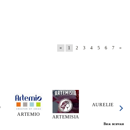
«
1
2
3
4
5
6
7
»
AURELIE
A
O
ARTEMIO
ARTEMISIA
Виж всички