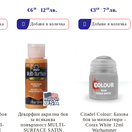
€6
38
12
48
лв.
€3
68
7
20
лв.
Моят профил
Вход
Регистрация
BGN
EUR
BG
EN
боя
Декорфин акрилна боя
Citadel Colour: Базова
за всякаква
боя за миниатюри -
I-
повърхност MULTI-
Corax White 12ml
N
SURFACE SATIN
Warhammer