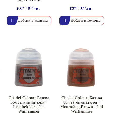
€3
00
5
87
лв.
€3
00
5
87
лв.
Citadel Colour: Базова
Citadel Colour: Базова
боя за миниатюри -
боя за миниатюри -
Leadbelcher 12ml
Mournfang Brown 12ml
Warhammer
Warhammer