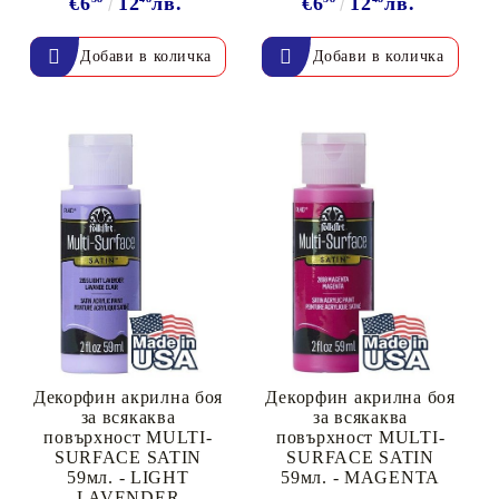
€6
12
лв.
€6
12
лв.
Декорфин акрилна боя
Декорфин акрилна боя
за всякаква
за всякаква
повърхност MULTI-
повърхност MULTI-
SURFACE SATIN
SURFACE SATIN
59мл. - LIGHT
59мл. - MAGENTA
LAVENDER