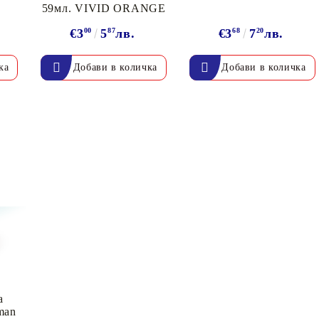
59мл. VIVID ORANGE
€3
00
5
87
лв.
€3
68
7
20
лв.
а
man