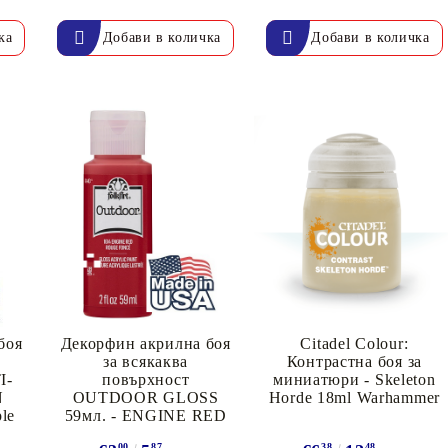
К
К
ИВНИ И ПЕЧАТИ ЗА
ХАРТИИ, ЗАГОТОВКИ ЗА
КАРТИЧКИ, ПЛИКОВЕ
 ПЕЧАТИ
Пликове и комплекти загото
картички
РНИ ПЕЧАТИ И
АРИ
Перлени , Металик , Брокат 
хартии
ЗА ВОСЪК И ЦВЕТНИ
Цветни и крафт картони / х
боя
Декорфин акрилна боя
Citadel Colour:
за всякаква
Контрастна боя за
Креативни и ръчни картони 
I-
повърхност
миниатюри - Skeleton
N
OUTDOOR GLOSS
Horde 18ml Warhammer
Креп, тишу, деко велпапе и д
ple
59мл. - ENGINE RED
Цветен и фигурален паус
00
87
38
48