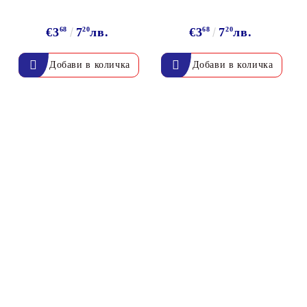
€3
68
7
20
лв.
€3
68
7
20
лв.