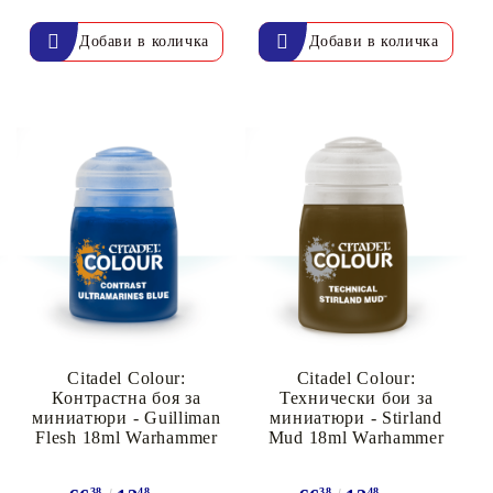
онтури и маркери за текстил
LOVE
омплекти и помощни материали за текстил
10. КОЛЕДНИ , XMAS , ЗИМНИ
ЩАНЦИ
ЕМБОСИНГ / РЕЛЕФ ТЕХНИКА
вки за
Техника - Топъл ембос
Ембосинг пудри
картони и
Шаблони за релеф и оцветяване с
мастила
артии
Citadel Colour:
Citadel Colour:
Инструменти за релеф
Контрастна боя за
Технически бои за
и хартии
Папки за релеф и ембос плочи
миниатюри - Guilliman
миниатюри - Stirland
Flesh 18ml Warhammer
Mud 18ml Warhammer
р.
38
48
38
48