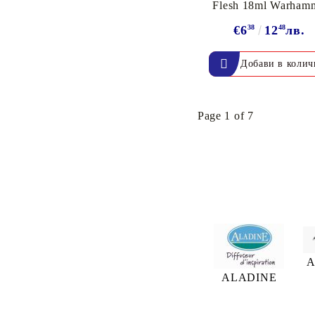
Flesh 18ml Warham
ЕКСКЛУЗИВНИ,
АЛКОХОЛНИ и СПРЕЙ
€6
38
12
48
лв.
Page 1 of 7
A
ALADINE