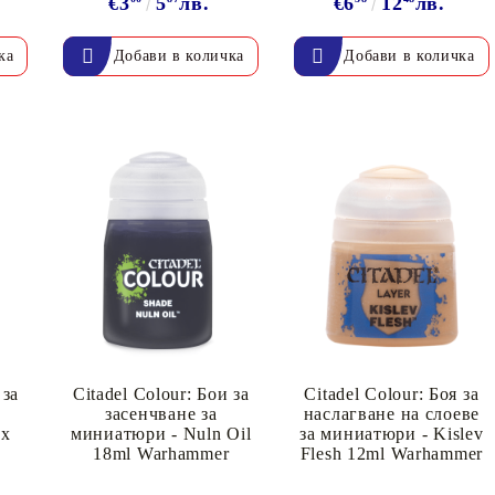
€3
5
лв.
€6
12
лв.
 за
Citadel Colour: Бои за
Citadel Colour: Боя за
засенчване за
наслагване на слоеве
ax
миниатюри - Nuln Oil
за миниатюри - Kislev
18ml Warhammer
Flesh 12ml Warhammer