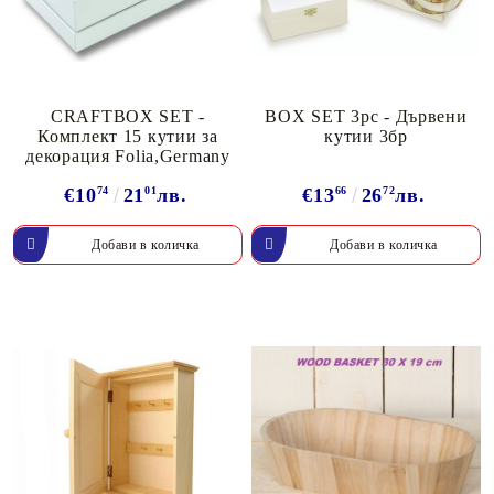
CRAFTBOX SET -
BOX SET 3pc - Дървени
Комплект 15 кутии за
кутии 3бр
декорация Folia,Germany
€10
74
21
01
лв.
€13
66
26
72
лв.