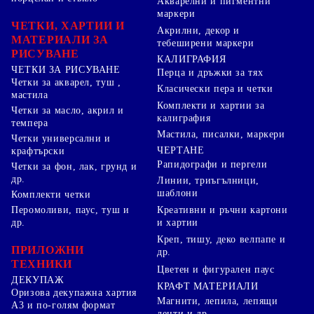
Акварелни и пигментни
маркери
ЧЕТКИ, ХАРТИИ И
Акрилни, декор и
МАТЕРИАЛИ ЗА
тебеширени маркери
РИСУВАНЕ
КАЛИГРАФИЯ
ЧЕТКИ ЗА РИСУВАНЕ
Перца и дръжки за тях
Четки за акварел, туш ,
Класически пера и четки
мастила
Комплекти и хартии за
Четки за масло, акрил и
калиграфия
темпера
Мастила, писалки, маркери
Четки универсални и
ЧЕРТАНЕ
крафтърски
Рапидографи и пергели
Четки за фон, лак, грунд и
др.
Линии, триъгълници,
шаблони
Комплекти четки
Перомоливи, паус, туш и
Креативни и ръчни картони
др.
и хартии
Креп, тишу, деко велпапе и
ПРИЛОЖНИ
др.
ТЕХНИКИ
Цветен и фигурален паус
ДЕКУПАЖ
КРАФТ МАТЕРИАЛИ
Оризова декупажна хартия
Магнити, лепила, лепящи
А3 и по-голям формат
ленти и др.