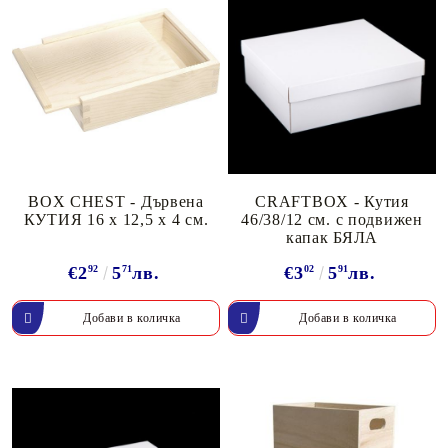
BOX CHEST - Дървена
CRAFTBOX - Кутия
КУТИЯ 16 х 12,5 х 4 см.
46/38/12 см. с подвижен
капак БЯЛА
€2
92
5
71
лв.
€3
02
5
91
лв.