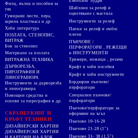
Ембосинг пудри
Филц, вълна и пособия за
Шаблони за релеф и
тях
оцветяване с мастила
Гумирани листи, пера,
Инструменти за релеф
шринк пластмаса и др.
Хоби литература
Папки за релеф и ембос
плочи
ПОЗЛАТА, СТЕНОПИС,
ВИТРАЖ
ПЪНЧОВЕ /
Бои за стенопис
ПЕРФОРАТОРИ , РЕЖЕЩИ
Материали за позлата
и ИНСТРУМЕНТИ
Тримери, ножици , резачи
ВИТРАЖНА ТЕХНИКА
ДЪРВОРЕЗБА,
Крафт и хоби пособия
ПИРОГРАФИЯ И
Крафт и хоби инструменти
ЛИНОГРАВЮРА
Бордюрни пънчове/
Инструменти за дърворезба
перфоратори
и линогравюра
Специални пънчове/
Помощни средства и
перфоратори
основи за пирография и др.
Пънчове/перфоратори за
СКРАПБУКИНГ И
оформяне на ъгъл
КРАФТ ТЕХНИКИ
Пънчове 10-16-20
ДИЗАЙНЕРСКИ ХАРТИИ
Пънчове 21-28 (1")
ДИЗАЙНЕРСКИ ХАРТИИ
Пънчове 31- 38 (1,5")
И КАРТОНИ НА БЛОК