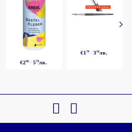
€1
79
3
50
лв.
€2
96
5
79
лв.