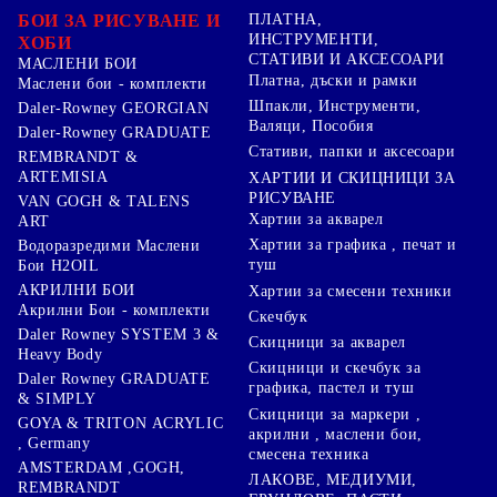
БОИ ЗА РИСУВАНЕ И
ПЛАТНА,
ИНСТРУМЕНТИ,
ХОБИ
СТАТИВИ И АКСЕСОАРИ
МАСЛЕНИ БОИ
Платна, дъски и рамки
Маслени бои - комплекти
Шпакли, Инструменти,
Daler-Rowney GEORGIAN
Валяци, Пособия
Daler-Rowney GRADUATE
Стативи, папки и аксесоари
REMBRANDT &
ARTEMISIA
ХАРТИИ И СКИЦНИЦИ ЗА
РИСУВАНЕ
VAN GOGH & TALENS
Хартии за акварел
ART
Хартии за графика , печат и
Водоразредими Маслени
туш
Бои H2OIL
АКРИЛНИ БОИ
Хартии за смесени техники
Акрилни Бои - комплекти
Скечбук
Daler Rowney SYSTEM 3 &
Скицници за акварел
Heavy Body
Скицници и скечбук за
Daler Rowney GRADUATE
графика, пастел и туш
& SIMPLY
Скицници за маркери ,
GOYA & TRITON АCRYLIC
акрилни , маслени бои,
, Germany
смесена техника
AMSTERDAM ,GOGH,
ЛАКОВЕ, МЕДИУМИ,
REMBRANDT