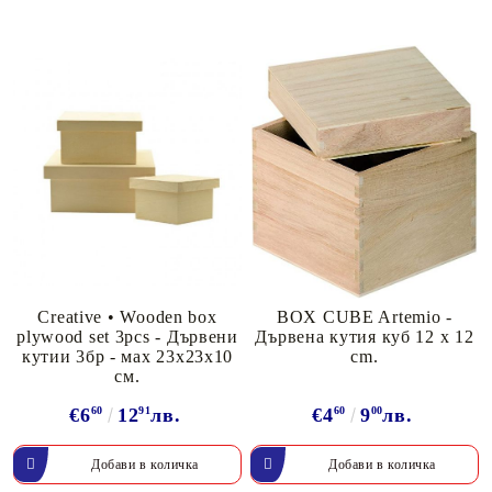
Creative • Wooden box
BOX CUBE Artemio -
plywood set 3pcs - Дървени
Дървена кутия куб 12 x 12
кутии 3бр - мах 23х23х10
cm.
см.
€6
60
12
91
лв.
€4
60
9
00
лв.