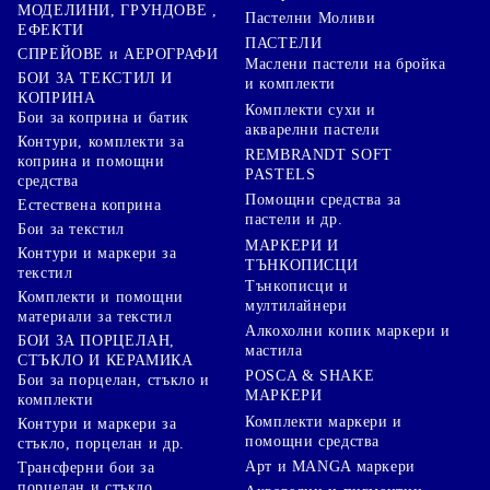
МОДЕЛИНИ, ГРУНДОВЕ ,
Пастелни Моливи
ЕФЕКТИ
ПАСТЕЛИ
СПРЕЙОВЕ и АЕРОГРАФИ
Маслени пастели на бройка
БОИ ЗА ТЕКСТИЛ И
и комплекти
КОПРИНА
Комплекти сухи и
Бои за коприна и батик
акварелни пастели
Контури, комплекти за
REMBRANDT SOFT
коприна и помощни
PASTELS
средства
Помощни средства за
Естествена коприна
пастели и др.
Бои за текстил
МАРКЕРИ И
Контури и маркери за
ТЪНКОПИСЦИ
текстил
Тънкописци и
Комплекти и помощни
мултилайнери
материали за текстил
Алкохолни копик маркери и
БОИ ЗА ПОРЦЕЛАН,
мастила
СТЪКЛО И КЕРАМИКА
POSCA & SHAKE
Бои за порцелан, стъкло и
МАРКЕРИ
комплекти
Комплекти маркери и
Контури и маркери за
помощни средства
стъкло, порцелан и др.
Арт и MANGA маркери
Трансферни бои за
порцелан и стъкло