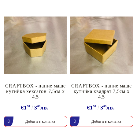
CRAFTBOX - папие маше
CRAFTBOX - папие маше
кутийка хексагон 7,5см х
кутийка квадрат 7,5см х
4.5
4.5
€1
58
3
09
лв.
€1
58
3
09
лв.