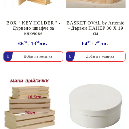
BOX " KEY HOLDER " -
BАSKET OVAL by Artemio
Дървено шкафче за
- Дървен ПАНЕР 30 Х 19
ключове
см
€6
90
13
50
лв.
€4
03
7
88
лв.