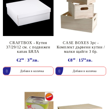
CRAFTBOX - Кутия
CASE BOXES 3pc -
37/29/12 см. с подвижен
Комплект дървени кутии /
капак БЯЛА
малки щайги 3 бр.
€2
04
3
99
лв.
€8
10
15
84
лв.