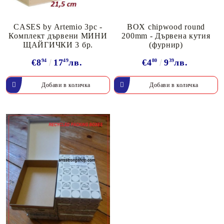
CASES by Artemio 3pc -
BOX chipwood round
Комплект дървени МИНИ
200mm - Дървена кутия
ЩАЙГИЧКИ 3 бр.
(фурнир)
€8
94
17
49
лв.
€4
80
9
39
лв.