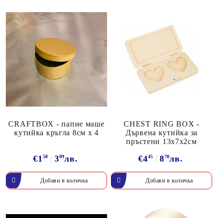
CRAFTBOX - папие маше
CHEST RING BOX -
кутийка кръгла 8см х 4
Дървена кутийка за
пръстени 13x7x2см
€1
58
3
09
лв.
€4
45
8
70
лв.