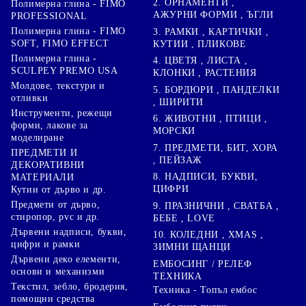
2. ОРНАМЕНТИ ,
Полимерна глина - FIMO
АЖУРНИ ФОРМИ , ЪГЛИ
PROFESSIONAL
Полимерна глина - FIMO
3. РАМКИ , КАРТИЧКИ ,
SOFT, FIMO EFFECT
КУТИИ , ПЛИКОВЕ
Полимерна глина -
4. ЦВЕТЯ , ЛИСТА ,
SCULPEY PREMO USA
КЛОНКИ , РАСТЕНИЯ
Молдове, текстури и
5. БОРДЮРИ , ПАНДЕЛКИ
отливки
, ШИРИТИ
Инструменти, режещи
6. ЖИВОТНИ , ПТИЦИ ,
форми, лакове за
МОРСКИ
моделиране
7. ПРЕДМЕТИ, БИТ, ХОРА
ПРЕДМЕТИ И
, ПЕЙЗАЖ
ДЕКОРАТИВНИ
8. НАДПИСИ, БУКВИ,
МАТЕРИАЛИ
ЦИФРИ
Кутии от дърво и др.
Предмети от дърво,
9. ПРАЗНИЧНИ , СВАТБА ,
стиропор, pvc и др.
БЕБЕ , LOVE
Дървени надписи, букви,
10. КОЛЕДНИ , XMAS ,
цифри и рамки
ЗИМНИ ЩАНЦИ
Дървени деко елементи,
ЕМБОСИНГ / РЕЛЕФ
основи и механизми
ТЕХНИКА
Текстил, зебло, бродерия,
Техника - Топъл ембос
помощни средства