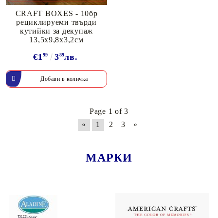
CRAFT BOXES - 10бр
рециклируеми твърди
кутийки за декупаж
13,5х9,8х3,2см
€1
99
3
89
лв.
Page 1 of 3
«
1
2
3
»
МАРКИ