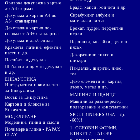
Оризова декупажна хартия
Брадс, капси, копчета и др.
до А4 формат
Скрабукинг албуми и
Декупажна хартия А4 до
материали за тях
А3+ стандартна
Декупажна хартия по-
Брокат, пудри, перфектни
голяма от А3+ стандартна
перли
Декупажни лак/лепила
Перлички, мозайки, цветен
Краклета, патини, ефектни
пясък
пасти и др.
Декоративно тиксо и
Пособия за декупаж
стикери
Шаблони и щампи декупаж
Панделки, ширити, лико,
и др.
тел
ЕНКАУСТИКА
Деко елементи от хартия,
Инструменти и комплекти
дърво, метал и др.
за Енкаустика
МАШИНИ И ЩАНЦИ
Восък за Енкаустика
Машини за рязане/релеф,
Картони и блокове за
подвързване и консумативи
Енкаустика
SPELLBINDERS USA - До
МОДЕЛИРАНЕ
-60%!
Моделини, глини и смоли
1. ОСНОВНИ ФОРМИ,
Полимерна глина - PAPA'S
ЕТИКЕТИ, ТАГОВЕ
CLAY