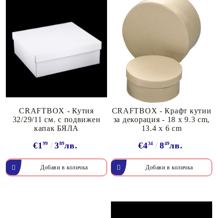
CRAFTBOX - Кутия
CRAFTBOX - Крафт кутии
32/29/11 см. с подвижен
за декорация - 18 x 9.3 cm,
капак БЯЛА
13.4 x 6 cm
€1
99
3
89
лв.
€4
34
8
49
лв.