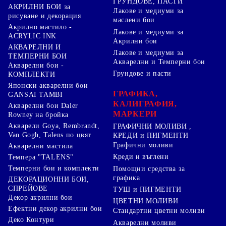
ГРУНДОВЕ, ПАСТИ
АКРИЛНИ БОИ за
Лакове и медиуми за
рисуване и декорация
маслени бои
Акрилно мастило -
Лакове и медиуми за
ACRYLIC INK
Акрилни бои
АКВАРЕЛНИ И
Лакове и медиуми за
ТЕМПЕРНИ БОИ
Акварелни и Темперни бои
Акварелни бои -
Грундове и пасти
КОМПЛЕКТИ
Японски акварелни бои
ГРАФИКА,
GANSAI TAMBI
КАЛИГРАФИЯ,
Акварелни бои Daler
МАРКЕРИ
Rowney на бройка
Акварели Goya, Rembrandt,
ГРАФИЧНИ МОЛИВИ ,
Van Gogh, Talens по цвят
КРЕДИ и ПИГМЕНТИ
Графични моливи
Акварелни мастила
Креди и въглени
Темпера "TALENS"
Темперни бои и комплекти
Помощни средства за
графика
ДЕКОРАЦИОННИ БОИ,
СПРЕЙОВЕ
ТУШ и ПИГМЕНТИ
Декор акрилни бои
ЦВЕТНИ МОЛИВИ
Ефектни декор акрилни бои
Стандартни цветни моливи
Деко Контури
Акварелни моливи