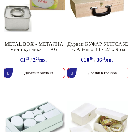
METAL BOX - МЕТАЛНА
Дървен КУФАР SUITCASE
мини кутийка + TAG
by Artemio 33 х 27 х 9 см
€1
13
2
21
лв.
€18
50
36
18
лв.