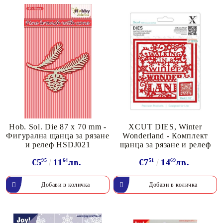
Hob. Sol. Die 87 x 70 mm -
XCUT DIES, Winter
Фигурална щанца за рязане
Wonderland - Комплект
и релеф HSDJ021
щанцa за рязане и релеф
€5
95
11
64
лв.
€7
51
14
69
лв.