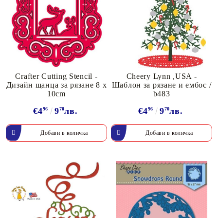
Crafter Cutting Stencil -
Cheery Lynn ,USA -
Дизайн щанца за рязане 8 x
Шаблон за рязане и ембос /
10cm
b483
€4
96
9
70
лв.
€4
96
9
70
лв.