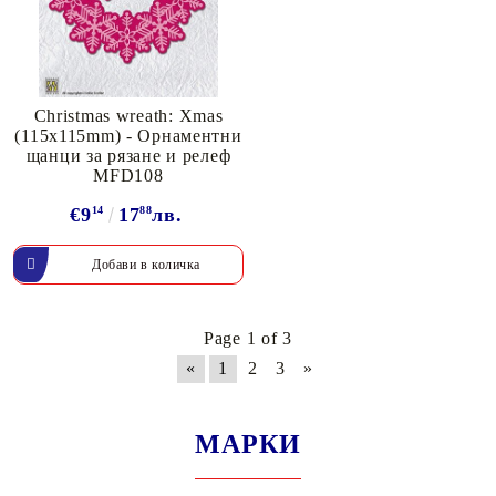
Christmas wreath: Xmas
(115x115mm) - Орнаментни
щанци за рязане и релеф
MFD108
€9
14
17
88
лв.
Page 1 of 3
«
1
2
3
»
МАРКИ