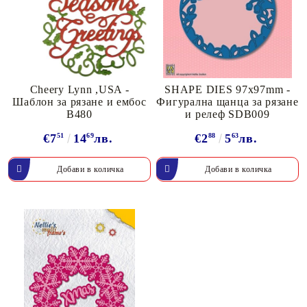
Cheery Lynn ,USA -
SHAPE DIES 97x97mm -
Шаблон за рязане и ембос
Фигурална щанца за рязане
B480
и релеф SDB009
€7
51
14
69
лв.
€2
88
5
63
лв.