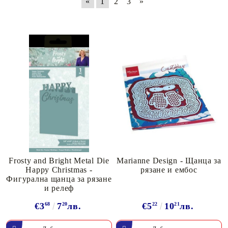
«
1
2
3
»
Frosty and Bright Metal Die
Marianne Design - Щанца за
Happy Christmas -
рязане и ембос
Фигурална щанца за рязане
и релеф
€3
68
7
20
лв.
€5
22
10
21
лв.