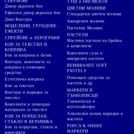
СПРЕЙОВЕ
ТУШ и ПИГМЕНТИ
Декор акрилни бои
ЦВЕТНИ МОЛИВИ
Ефектни декор акрилни бои
Стандартни цветни моливи
Деко Контури
Акварелни моливи
МОДЕЛИНИ, ГРУНДОВЕ ,
Пастелни Моливи
ЕФЕКТИ
ПАСТЕЛИ
СПРЕЙОВЕ и АЕРОГРАФИ
Маслени пастели на бройка
БОИ ЗА ТЕКСТИЛ И
и комплекти
КОПРИНА
Комплекти сухи и
Бои за коприна и батик
акварелни пастели
Контури, комплекти за
REMBRANDT SOFT
коприна и помощни
PASTELS
средства
Помощни средства за
Естествена коприна
пастели и др.
Бои за текстил
МАРКЕРИ И
Контури и маркери за
ТЪНКОПИСЦИ
текстил
Тънкописци и
Комплекти и помощни
мултилайнери
материали за текстил
Алкохолни копик маркери и
БОИ ЗА ПОРЦЕЛАН,
мастила
СТЪКЛО И КЕРАМИКА
POSCA & SHAKE
Бои за порцелан, стъкло и
МАРКЕРИ
комплекти