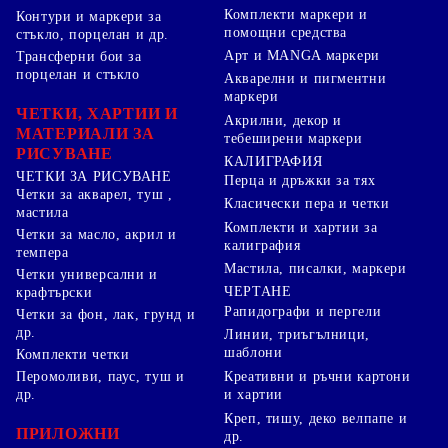
Комплекти маркери и
Контури и маркери за
помощни средства
стъкло, порцелан и др.
Арт и MANGA маркери
Трансферни бои за
порцелан и стъкло
Акварелни и пигментни
маркери
ЧЕТКИ, ХАРТИИ И
Акрилни, декор и
МАТЕРИАЛИ ЗА
тебеширени маркери
РИСУВАНЕ
КАЛИГРАФИЯ
ЧЕТКИ ЗА РИСУВАНЕ
Перца и дръжки за тях
Четки за акварел, туш ,
Класически пера и четки
мастила
Комплекти и хартии за
Четки за масло, акрил и
калиграфия
темпера
Мастила, писалки, маркери
Четки универсални и
ЧЕРТАНЕ
крафтърски
Рапидографи и пергели
Четки за фон, лак, грунд и
др.
Линии, триъгълници,
шаблони
Комплекти четки
Перомоливи, паус, туш и
Креативни и ръчни картони
др.
и хартии
Креп, тишу, деко велпапе и
ПРИЛОЖНИ
др.