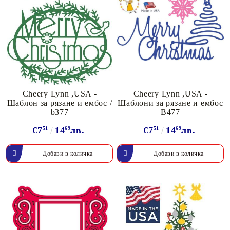
Cheery Lynn ,USA -
Cheery Lynn ,USA -
Шаблон за рязане и ембос /
Шаблони за рязане и ембос
b377
B477
€7
51
14
69
лв.
€7
51
14
69
лв.