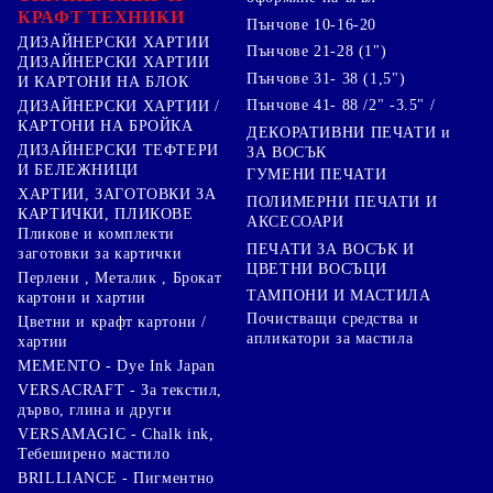
КРАФТ ТЕХНИКИ
Пънчове 10-16-20
ДИЗАЙНЕРСКИ ХАРТИИ
Пънчове 21-28 (1")
ДИЗАЙНЕРСКИ ХАРТИИ
Пънчове 31- 38 (1,5")
И КАРТОНИ НА БЛОК
Пънчове 41- 88 /2" -3.5" /
ДИЗАЙНЕРСКИ ХАРТИИ /
КАРТОНИ НА БРОЙКА
ДЕКОРАТИВНИ ПЕЧАТИ и
ДИЗАЙНЕРСКИ ТЕФТЕРИ
ЗА ВОСЪК
И БЕЛЕЖНИЦИ
ГУМЕНИ ПЕЧАТИ
ХАРТИИ, ЗАГОТОВКИ ЗА
ПОЛИМЕРНИ ПЕЧАТИ И
КАРТИЧКИ, ПЛИКОВЕ
АКСЕСОАРИ
Пликове и комплекти
ПЕЧАТИ ЗА ВОСЪК И
заготовки за картички
ЦВЕТНИ ВОСЪЦИ
Перлени , Металик , Брокат
ТАМПОНИ И МАСТИЛА
картони и хартии
Почистващи средства и
Цветни и крафт картони /
апликатори за мастила
хартии
MEMENTO - Dye Ink Japan
VERSACRAFT - За текстил,
дърво, глина и други
VERSAMAGIC - Chalk ink,
Тебеширено мастило
BRILLIANCE - Пигментно