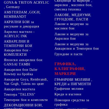
Скицници за маркери ,
GOYA & TRITON АCRYLIC
акрилни , маслени бои,
, Germany
смесена техника
AMSTERDAM ,GOGH,
ЛАКОВЕ, МЕДИУМИ,
REMBRANDT
ГРУНДОВЕ, ПАСТИ
АКРИЛНИ БОИ за
Лакове и медиуми за
рисуване и декорация
маслени бои
Акрилно мастило -
Лакове и медиуми за
ACRYLIC INK
Акрилни бои
АКВАРЕЛНИ И
Лакове и медиуми за
ТЕМПЕРНИ БОИ
Акварелни и Темперни бои
Акварелни бои -
Грундове и пасти
КОМПЛЕКТИ
Японски акварелни бои
ГРАФИКА,
GANSAI TAMBI
КАЛИГРАФИЯ,
Акварелни бои Daler
МАРКЕРИ
Rowney на бройка
Акварели Goya, Rembrandt,
ГРАФИЧНИ МОЛИВИ ,
Van Gogh, Talens по цвят
КРЕДИ и ПИГМЕНТИ
Графични моливи
Акварелни мастила
Креди и въглени
Темпера "TALENS"
Темперни бои и комплекти
Помощни средства за
графика
ДЕКОРАЦИОННИ БОИ,