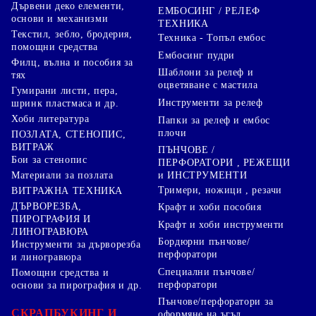
Дървени деко елементи,
ЕМБОСИНГ / РЕЛЕФ
основи и механизми
ТЕХНИКА
Текстил, зебло, бродерия,
Техника - Топъл ембос
помощни средства
Ембосинг пудри
Филц, вълна и пособия за
Шаблони за релеф и
тях
оцветяване с мастила
Гумирани листи, пера,
Инструменти за релеф
шринк пластмаса и др.
Хоби литература
Папки за релеф и ембос
плочи
ПОЗЛАТА, СТЕНОПИС,
ВИТРАЖ
ПЪНЧОВЕ /
Бои за стенопис
ПЕРФОРАТОРИ , РЕЖЕЩИ
Материали за позлата
и ИНСТРУМЕНТИ
Тримери, ножици , резачи
ВИТРАЖНА ТЕХНИКА
ДЪРВОРЕЗБА,
Крафт и хоби пособия
ПИРОГРАФИЯ И
Крафт и хоби инструменти
ЛИНОГРАВЮРА
Бордюрни пънчове/
Инструменти за дърворезба
перфоратори
и линогравюра
Специални пънчове/
Помощни средства и
перфоратори
основи за пирография и др.
Пънчове/перфоратори за
СКРАПБУКИНГ И
оформяне на ъгъл