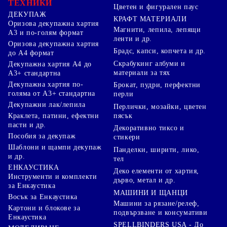
ТЕХНИКИ
Цветен и фигурален паус
ДЕКУПАЖ
КРАФТ МАТЕРИАЛИ
Оризова декупажна хартия
Магнити, лепила, лепящи
А3 и по-голям формат
ленти и др.
Оризова декупажна хартия
Брадс, капси, копчета и др.
до А4 формат
Скрабукинг албуми и
Декупажна хартия А4 до
материали за тях
А3+ стандартна
Декупажна хартия по-
Брокат, пудри, перфектни
голяма от А3+ стандартна
перли
Декупажни лак/лепила
Перлички, мозайки, цветен
Краклета, патини, ефектни
пясък
пасти и др.
Декоративно тиксо и
Пособия за декупаж
стикери
Шаблони и щампи декупаж
Панделки, ширити, лико,
и др.
тел
ЕНКАУСТИКА
Деко елементи от хартия,
Инструменти и комплекти
дърво, метал и др.
за Енкаустика
МАШИНИ И ЩАНЦИ
Восък за Енкаустика
Машини за рязане/релеф,
Картони и блокове за
подвързване и консумативи
Енкаустика
SPELLBINDERS USA - До