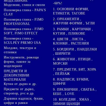
МОДЕЛИРАНЕ
-60%!
Моделини, глини и смоли
1. ОСНОВНИ ФОРМИ,
Полимерна глина - PAPA'S
ЕТИКЕТИ, ТАГОВЕ
CLAY
2. ОРНАМЕНТИ ,
Полимерна глина - FIMO
АЖУРНИ ФОРМИ , ЪГЛИ
PROFESSIONAL
Полимерна глина - FIMO
3. РАМКИ , КАРТИЧКИ ,
SOFT, FIMO EFFECT
КУТИИ , ПЛИКОВЕ
Полимерна глина -
4. ЦВЕТЯ , ЛИСТА ,
SCULPEY PREMO USA
КЛОНКИ , РАСТЕНИЯ
Молдове, текстури и
5. БОРДЮРИ , ПАНДЕЛКИ
отливки
, ШИРИТИ
Инструменти, режещи
6. ЖИВОТНИ , ПТИЦИ ,
форми, лакове за
МОРСКИ
моделиране
7. ПРЕДМЕТИ, БИТ, ХОРА
ПРЕДМЕТИ И
, ПЕЙЗАЖ
ДЕКОРАТИВНИ
8. НАДПИСИ, БУКВИ,
МАТЕРИАЛИ
ЦИФРИ
Кутии от дърво и др.
Предмети от дърво,
9. ПРАЗНИЧНИ , СВАТБА ,
стиропор, pvc и др.
БЕБЕ , LOVE
Дървени надписи, букви,
10. КОЛЕДНИ , XMAS ,
цифри и рамки
ЗИМНИ ЩАНЦИ