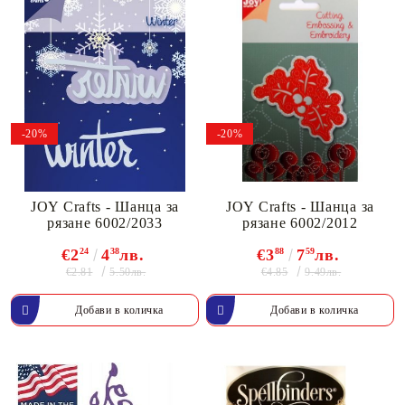
-20%
-20%
JOY Crafts - Шанца за
JOY Crafts - Шанца за
рязане 6002/2033
рязане 6002/2012
€2
24
4
38
лв.
€3
88
7
59
лв.
€2.81
€4.85
5.50лв.
9.49лв.