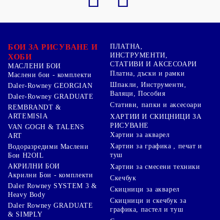
БОИ ЗА РИСУВАНЕ И
ПЛАТНА,
ИНСТРУМЕНТИ,
ХОБИ
СТАТИВИ И АКСЕСОАРИ
МАСЛЕНИ БОИ
Платна, дъски и рамки
Маслени бои - комплекти
Шпакли, Инструменти,
Daler-Rowney GEORGIAN
Валяци, Пособия
Daler-Rowney GRADUATE
Стативи, папки и аксесоари
REMBRANDT &
ARTEMISIA
ХАРТИИ И СКИЦНИЦИ ЗА
РИСУВАНЕ
VAN GOGH & TALENS
Хартии за акварел
ART
Хартии за графика , печат и
Водоразредими Маслени
туш
Бои H2OIL
АКРИЛНИ БОИ
Хартии за смесени техники
Акрилни Бои - комплекти
Скечбук
Daler Rowney SYSTEM 3 &
Скицници за акварел
Heavy Body
Скицници и скечбук за
Daler Rowney GRADUATE
графика, пастел и туш
& SIMPLY