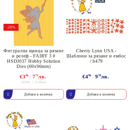
-20%
Фигурална щанца за рязане
Cheery Lynn USA -
и релеф - FAIRY 3 #
Шаблони за рязане и ембос
HSDJ037 Hobby Solution
/ b479
Dies (69x96mm)
€3
96
7
75
лв.
€4
96
9
70
лв.
€4.96
9.70лв.