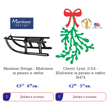
Marianne Design - Шаблони
Cheery Lynn ,USA -
за рязане и ембос
Шаблони за рязане и ембос
B474
€3
53
6
90
лв.
€2
88
5
63
лв.