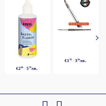
€1
79
3
50
лв.
€2
96
5
79
лв.