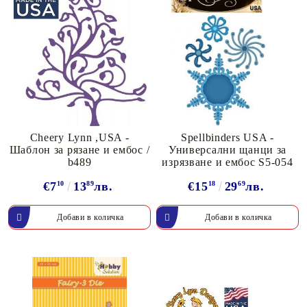
Cheery Lynn ,USA -
Spellbinders USA -
Шаблон за рязане и ембос /
Универсални щанци за
b489
изрязване и ембос S5-054
€7
10
13
89
лв.
€15
18
29
69
лв.