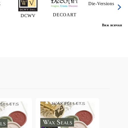
E
Die-Versions
D
DECOART
DCWV
P
Виж всички