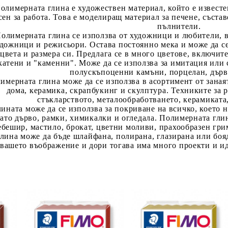
n
Daler Rowney SYSTEM 3 & Heavy Body
Акварелни моливи
Восък за Енкаустика
ОФИСНИ ПОСОБИЯ И М
Я
К
П
олимерната глина е художествен материал, който е известен 
креативност
 графика , печат и туш
пси, копчета и др.
Шпакли, Инструменти, Валя
Крафт и хоби пособия
Daler Rowney GRADUATE & SIMPLY
Пастелни Моливи
Картони и блокове за Енкаустика
ХАРТИИ И КОНСУМАТИВ
А
R
П
сен за работа. Това е моделиращ материал за печене, съста
Пособия
Елементи за оцветяване и д
пълнители.
 смесени техники
г албуми и материали за тях
Крафт и хоби инструменти
GOYA & TRITON АCRYLIC , Germany
А
П
П
олимерната глина се използва от художници и любители, 
Стативи, папки и аксесоари
Комплекти за творчество 3+
удри, перфектни перли
Бордюрни пънчове/перфора
дожници и режисьори. Остава постоянно мека и може да се
ц
AMSTERDAM ,GOGH, REMBRANDT
П
цвета и размера си. Предлага се в много цветове, включит
Комплекти за творчество 7+
 за акварел
 мозайки, цветен пясък
Специални пънчове/перфор
А
АКРИЛНИ БОИ за рисуване и декорация
М
катени и "каменни". Може да се използва за имитация или 
КАЛИГРАФИЯ
Ч
и скечбук за графика,
но тиксо и стикери
Пънчове/перфоратори за оф
полускъпоценни камъни, порцелан, дърво,
Т
Акрилно мастило - ACRYLIC INK
И
имерната глина може да се използва в асортимент от заная
туш
ъгъл
 ширити, лико, тел
Т
дома, керамика, скрапбукинг и скулптура. Техниките за р
Перца и дръжки за тях
Р
стъкларството, металообработването, керамиката,
за маркери , акрилни ,
Пънчове 10-16-20
енти от хартия, дърво, метал
лината може да се използва за покриване на всичко, което 
Класически пера и четки
Л
ои, смесена техника
Пънчове 21-28 (1")
ато дърво, рамки, химикалки и огледала. Полимерната глин
БОИ ЗА ПОРЦЕЛАН, СТЪКЛО И КЕРАМИКА
Б
ебешир, мастило, брокат, цветни моливи, прахообразен гри
Комплекти и хартии за калиграфия
П
ПОЗЛАТА СТЕНОПИС, ВИТРАЖ
Д
Пънчове 31- 38 (1,5")
глина може да бъде шлайфана, полирана, глазирана или боя
Мастила, писалки, маркери
Пънчове 41- 88 /2" -3.5" /
вашето въображение и дори тогава има много проекти и иде
Бои за порцелан, стъкло и комплекти
Б
Бои за стенопис
И
Контури и маркери за стъкло, порцелан и др.
К
Материали за позлата
П
с
Трансферни бои за порцелан и стъкло
ВИТРАЖНА ТЕХНИКА
Е
Б