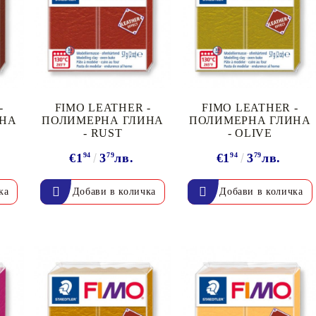
К
К
-
FIMO LEATHER -
FIMO LEATHER -
ИВНИ И ПЕЧАТИ ЗА
ХАРТИИ, ЗАГОТОВКИ ЗА
ИНА
ПОЛИМЕРНА ГЛИНА
ПОЛИМЕРНА ГЛИНА
КАРТИЧКИ, ПЛИКОВЕ
- RUST
- OLIVE
€1
94
3
79
лв.
€1
94
3
79
лв.
 ПЕЧАТИ
Пликове и комплекти загото
картички
РНИ ПЕЧАТИ И
АРИ
Перлени , Металик , Брокат 
хартии
ЗА ВОСЪК И ЦВЕТНИ
Цветни и крафт картони / х
Креативни и ръчни картони 
Креп, тишу, деко велпапе и д
Цветен и фигурален паус