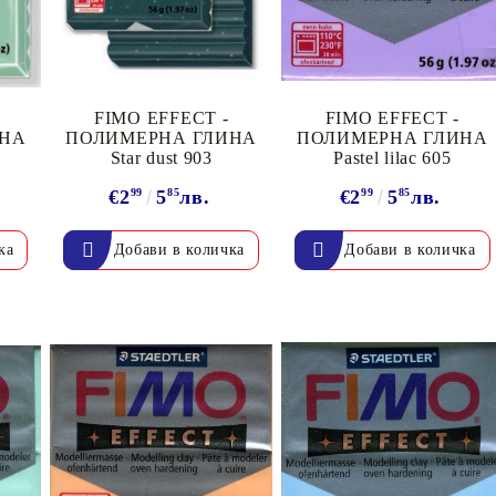
FIMO EFFECT -
FIMO EFFECT -
ИНА
ПОЛИМЕРНА ГЛИНА
ПОЛИМЕРНА ГЛИНА
Star dust 903
Pastel lilac 605
€2
99
5
85
лв.
€2
99
5
85
лв.
Моят профил
Вход
Регистрация
BGN
EUR
BG
EN