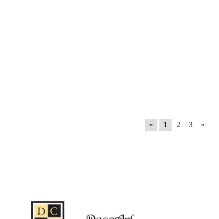
«
1
2
3
»