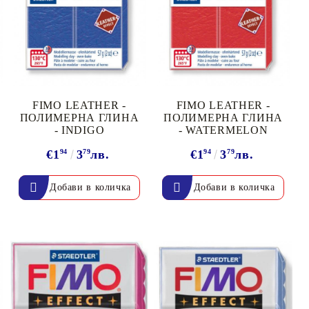
онтури и маркери за текстил
LOVE
омплекти и помощни материали за текстил
10. КОЛЕДНИ , XMAS , ЗИМНИ
ЩАНЦИ
FIMO LEATHER -
FIMO LEATHER -
ЕМБОСИНГ / РЕЛЕФ ТЕХНИКА
ПОЛИМЕРНА ГЛИНА
ПОЛИМЕРНА ГЛИНА
- INDIGO
- WATERMELON
€1
94
3
79
лв.
€1
94
3
79
лв.
вки за
Техника - Топъл ембос
Ембосинг пудри
картони и
Шаблони за релеф и оцветяване с
мастила
артии
Инструменти за релеф
и хартии
Папки за релеф и ембос плочи
р.