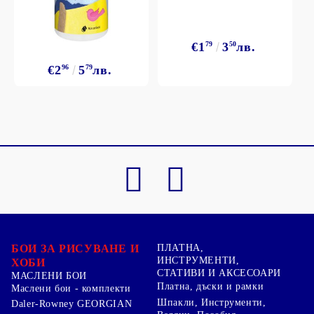
€1
79
3
50
лв.
€2
96
5
79
лв.
БОИ ЗА РИСУВАНЕ И
ПЛАТНА,
ИНСТРУМЕНТИ,
ХОБИ
СТАТИВИ И АКСЕСОАРИ
МАСЛЕНИ БОИ
Платна, дъски и рамки
Маслени бои - комплекти
Шпакли, Инструменти,
Daler-Rowney GEORGIAN