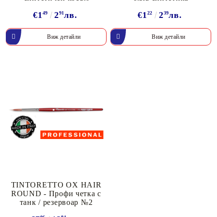
€1
49
2
91
лв.
€1
22
2
39
лв.
Виж детайли
Виж детайли
TINTORETTO OX HAIR
ROUND - Профи четка с
танк / резервоар №2