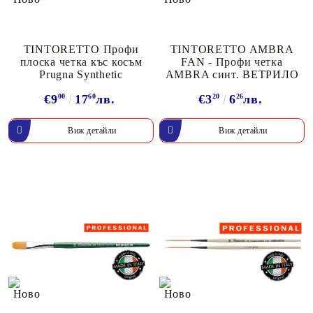
TINTORETTO Профи
TINTORETTO AMBRA
плоска четка къс косъм
FAN - Профи четка
Prugna Synthetic
AMBRA синт. ВЕТРИЛО
€9
00
17
60
лв.
€3
20
6
26
лв.
Виж детайли
Виж детайли