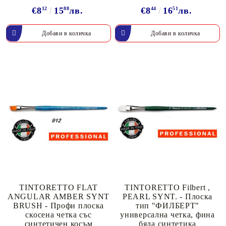
€8
12
15
88
лв.
€8
44
16
51
лв.
TINTORETTO FLAT
TINTORETTO Filbert ,
ANGULAR AMBER SYNT
PEARL SYNT. - Плоска
BRUSH - Профи плоска
тип "ФИЛБЕРТ"
скосена четка със
универсална четка, фина
синтетичен косъм
бяла синтетика