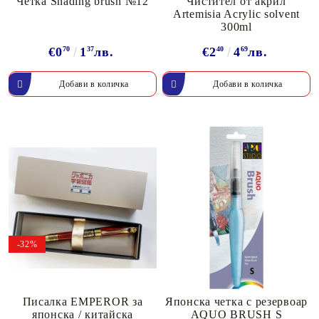
Четка Shading brush №12
Чистител от акрил
Artemisia Acrylic solvent
300ml
€0
70
1
37
лв.
€2
40
4
69
лв.
-32%
Писалка EMPEROR за
Японска четкa с резервоар
японска / китайска
AQUO BRUSH S