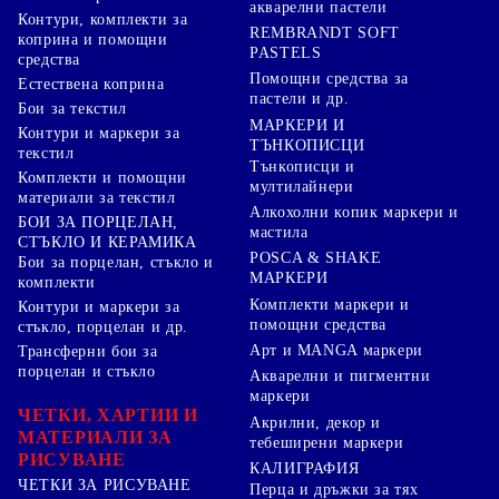
акварелни пастели
Контури, комплекти за
REMBRANDT SOFT
коприна и помощни
PASTELS
средства
Помощни средства за
Естествена коприна
пастели и др.
Бои за текстил
МАРКЕРИ И
Контури и маркери за
ТЪНКОПИСЦИ
текстил
Тънкописци и
Комплекти и помощни
мултилайнери
материали за текстил
Алкохолни копик маркери и
БОИ ЗА ПОРЦЕЛАН,
мастила
СТЪКЛО И КЕРАМИКА
POSCA & SHAKE
Бои за порцелан, стъкло и
МАРКЕРИ
комплекти
Комплекти маркери и
Контури и маркери за
помощни средства
стъкло, порцелан и др.
Арт и MANGA маркери
Трансферни бои за
порцелан и стъкло
Акварелни и пигментни
маркери
ЧЕТКИ, ХАРТИИ И
Акрилни, декор и
МАТЕРИАЛИ ЗА
тебеширени маркери
РИСУВАНЕ
КАЛИГРАФИЯ
ЧЕТКИ ЗА РИСУВАНЕ
Перца и дръжки за тях