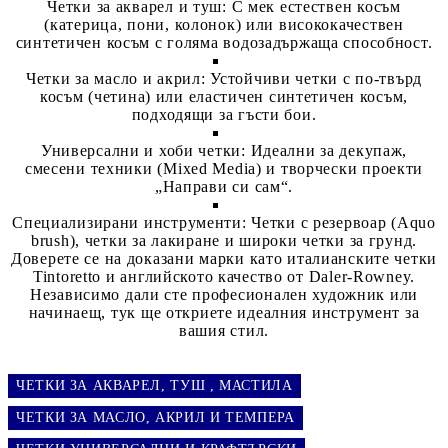
Четки за акварел и туш:
С мек естествен косъм
(катерица, пони, колонок) или висококачествен
синтетичен косъм с голяма водозадържаща способност.
Четки за масло и акрил:
Устойчиви четки с по-твърд
косъм (четина) или еластичен синтетичен косъм,
подходящи за гъсти бои.
Универсални и хоби четки:
Идеални за декупаж,
смесени техники (Mixed Media) и творчески проекти
„Направи си сам“.
Специализирани инструменти:
Четки с резервоар (Aquo
brush), четки за лакиране и широки четки за грунд.
Доверете се на доказани марки като италианските четки
Tintoretto
и английското качество от
Daler-Rowney
.
Независимо дали сте професионален художник или
начинаещ, тук ще откриете идеалния инструмент за
вашия стил.
ЧЕТКИ ЗА АКВАРЕЛ, ТУШ , МАСТИЛА
ЧЕТКИ ЗА МАСЛО, АКРИЛ И ТЕМПЕРА