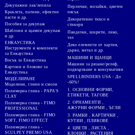
Декупажни лак/лепила
Перлички, мозайки, цветен
Краклета, патини, ефектни
пясък
пасти и др.
Декоративно тиксо и
Пособия за декупаж
стикери
Шаблони и щампи декупаж
Панделки, ширити, лико,
и др.
тел
ЕНКАУСТИКА
Деко елементи от хартия,
Инструменти и комплекти
дърво, метал и др.
за Енкаустика
МАШИНИ И ЩАНЦИ
Восък за Енкаустика
Машини за рязане/релеф,
Картони и блокове за
подвързване и консумативи
Енкаустика
SPELLBINDERS USA - До
МОДЕЛИРАНЕ
-60%!
Моделини, глини и смоли
1. ОСНОВНИ ФОРМИ,
Полимерна глина - PAPA'S
ЕТИКЕТИ, ТАГОВЕ
CLAY
2. ОРНАМЕНТИ ,
Полимерна глина - FIMO
АЖУРНИ ФОРМИ , ЪГЛИ
PROFESSIONAL
Полимерна глина - FIMO
3. РАМКИ , КАРТИЧКИ ,
SOFT, FIMO EFFECT
КУТИИ , ПЛИКОВЕ
Полимерна глина -
4. ЦВЕТЯ , ЛИСТА ,
SCULPEY PREMO USA
КЛОНКИ , РАСТЕНИЯ