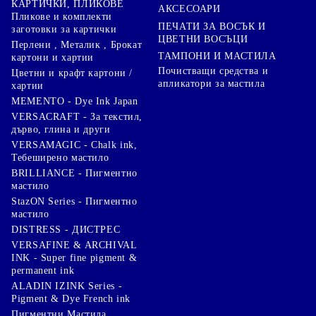
КАРТИЧКИ, ПЛИКОВЕ
АКСЕСОАРИ
Пликове и комплекти
ПЕЧАТИ ЗА ВОСЪК И
заготовки за картички
ЦВЕТНИ ВОСЪЦИ
Перлени , Металик , Брокат
ТАМПОНИ И МАСТИЛА
картони и хартии
Почистващи средства и
Цветни и крафт картони /
апликатори за мастила
хартии
MEMENTO - Dye Ink Japan
VERSACRAFT - За текстил,
дърво, глина и други
VERSAMAGIC - Chalk ink,
Тебеширено мастило
BRILLIANCE - Пигментно
мастило
StazON Series - Пигментно
мастило
DISTRESS - ДИСТРЕС
VERSAFINE & ARCHIVAL
INK - Super fine pigment &
permanent ink
ALADIN IZINK Series -
Pigment & Dye French ink
Пигментни Мастила