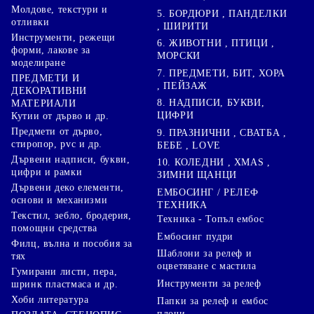
Молдове, текстури и
5. БОРДЮРИ , ПАНДЕЛКИ
отливки
, ШИРИТИ
Инструменти, режещи
6. ЖИВОТНИ , ПТИЦИ ,
форми, лакове за
МОРСКИ
моделиране
7. ПРЕДМЕТИ, БИТ, ХОРА
ПРЕДМЕТИ И
, ПЕЙЗАЖ
ДЕКОРАТИВНИ
8. НАДПИСИ, БУКВИ,
МАТЕРИАЛИ
ЦИФРИ
Кутии от дърво и др.
Предмети от дърво,
9. ПРАЗНИЧНИ , СВАТБА ,
стиропор, pvc и др.
БЕБЕ , LOVE
Дървени надписи, букви,
10. КОЛЕДНИ , XMAS ,
цифри и рамки
ЗИМНИ ЩАНЦИ
Дървени деко елементи,
ЕМБОСИНГ / РЕЛЕФ
основи и механизми
ТЕХНИКА
Текстил, зебло, бродерия,
Техника - Топъл ембос
помощни средства
Ембосинг пудри
Филц, вълна и пособия за
Шаблони за релеф и
тях
оцветяване с мастила
Гумирани листи, пера,
Инструменти за релеф
шринк пластмаса и др.
Хоби литература
Папки за релеф и ембос
плочи