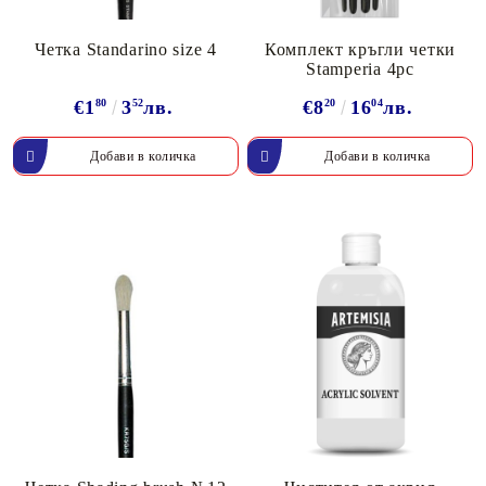
Четка Standarino size 4
Комплект кръгли четки
Stamperia 4pc
€1
80
3
52
лв.
€8
20
16
04
лв.