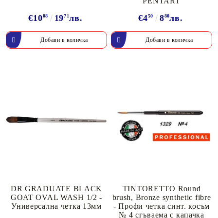
PENTART
€10
08
19
71
лв.
€4
50
8
80
лв.
DR GRADUATE BLACK
TINTORETTO Round
GOAT OVAL WASH 1/2 -
brush, Bronze synthetic fibre
Универсална четка 13мм
- Профи четка синт. косъм
№ 4 сгъваема с капачка