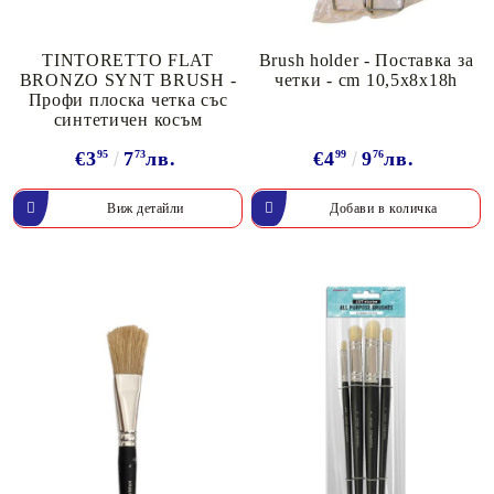
TINTORETTO FLAT
Brush holder - Поставка за
BRONZO SYNT BRUSH -
четки - cm 10,5x8x18h
Профи плоска четка със
синтетичен косъм
€3
95
7
73
лв.
€4
99
9
76
лв.
Виж детайли