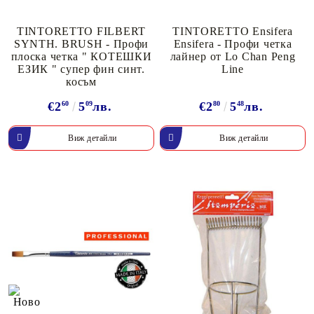
TINTORETTO FILBERT
TINTORETTO Ensifera
SYNTH. BRUSH - Профи
Ensifera - Профи четка
плоска четка " КОТЕШКИ
лайнер от Lo Chan Peng
ЕЗИК " супер фин синт.
Line
косъм
€2
60
5
09
лв.
€2
80
5
48
лв.
Виж детайли
Виж детайли