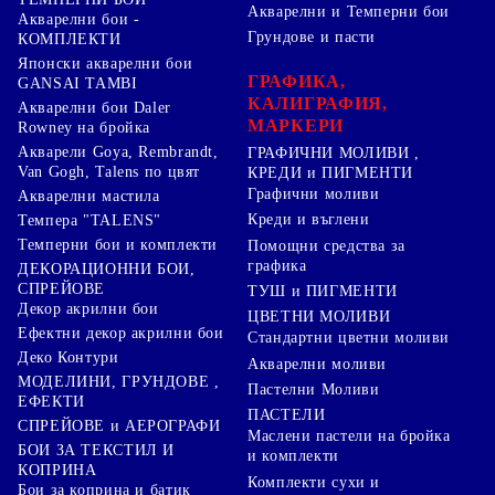
Акварелни и Темперни бои
Акварелни бои -
Грундове и пасти
КОМПЛЕКТИ
Японски акварелни бои
ГРАФИКА,
GANSAI TAMBI
КАЛИГРАФИЯ,
Акварелни бои Daler
МАРКЕРИ
Rowney на бройка
Акварели Goya, Rembrandt,
ГРАФИЧНИ МОЛИВИ ,
Van Gogh, Talens по цвят
КРЕДИ и ПИГМЕНТИ
Графични моливи
Акварелни мастила
Креди и въглени
Темпера "TALENS"
Темперни бои и комплекти
Помощни средства за
графика
ДЕКОРАЦИОННИ БОИ,
СПРЕЙОВЕ
ТУШ и ПИГМЕНТИ
Декор акрилни бои
ЦВЕТНИ МОЛИВИ
Ефектни декор акрилни бои
Стандартни цветни моливи
Деко Контури
Акварелни моливи
МОДЕЛИНИ, ГРУНДОВЕ ,
Пастелни Моливи
ЕФЕКТИ
ПАСТЕЛИ
СПРЕЙОВЕ и АЕРОГРАФИ
Маслени пастели на бройка
БОИ ЗА ТЕКСТИЛ И
и комплекти
КОПРИНА
Комплекти сухи и
Бои за коприна и батик