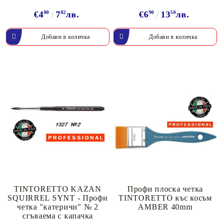
€4
00
7
82
лв.
€6
90
13
50
лв.
TINTORETTO KAZAN
Профи плоска четка
SQUIRREL SYNT - Профи
TINTORETTO къс косъм
четка "катеричи" № 2
AMBER 40mm
сгъваема с капачка