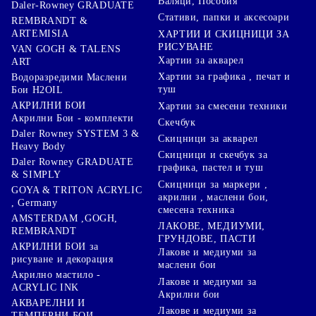
Валяци, Пособия
Daler-Rowney GRADUATE
Стативи, папки и аксесоари
REMBRANDT &
ARTEMISIA
ХАРТИИ И СКИЦНИЦИ ЗА
РИСУВАНЕ
VAN GOGH & TALENS
Хартии за акварел
ART
Хартии за графика , печат и
Водоразредими Маслени
туш
Бои H2OIL
АКРИЛНИ БОИ
Хартии за смесени техники
Акрилни Бои - комплекти
Скечбук
Daler Rowney SYSTEM 3 &
Скицници за акварел
Heavy Body
Скицници и скечбук за
Daler Rowney GRADUATE
графика, пастел и туш
& SIMPLY
Скицници за маркери ,
GOYA & TRITON АCRYLIC
акрилни , маслени бои,
, Germany
смесена техника
AMSTERDAM ,GOGH,
ЛАКОВЕ, МЕДИУМИ,
REMBRANDT
ГРУНДОВЕ, ПАСТИ
АКРИЛНИ БОИ за
Лакове и медиуми за
рисуване и декорация
маслени бои
Акрилно мастило -
Лакове и медиуми за
ACRYLIC INK
Акрилни бои
АКВАРЕЛНИ И
Лакове и медиуми за
ТЕМПЕРНИ БОИ