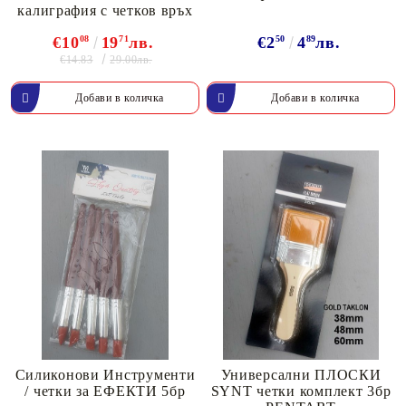
калиграфия с четков връх
€10
08
19
71
лв.
€2
50
4
89
лв.
€14.83
29.00лв.
Силиконови Инструменти
Универсални ПЛОСКИ
/ четки за ЕФЕКТИ 5бр
SYNT четки комплект 3бр