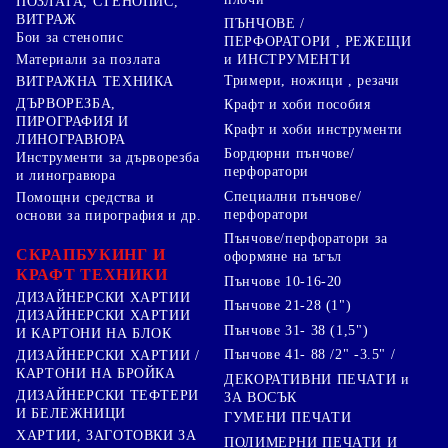
ПОЗЛАТА, СТЕНОПИС,
ВИТРАЖ
ПЪНЧОВЕ /
Бои за стенопис
ПЕРФОРАТОРИ , РЕЖЕЩИ
Материали за позлата
и ИНСТРУМЕНТИ
Тримери, ножици , резачи
ВИТРАЖНА ТЕХНИКА
ДЪРВОРЕЗБА,
Крафт и хоби пособия
ПИРОГРАФИЯ И
Крафт и хоби инструменти
ЛИНОГРАВЮРА
Бордюрни пънчове/
Инструменти за дърворезба
перфоратори
и линогравюра
Специални пънчове/
Помощни средства и
перфоратори
основи за пирография и др.
Пънчове/перфоратори за
СКРАПБУКИНГ И
оформяне на ъгъл
КРАФТ ТЕХНИКИ
Пънчове 10-16-20
ДИЗАЙНЕРСКИ ХАРТИИ
Пънчове 21-28 (1")
ДИЗАЙНЕРСКИ ХАРТИИ
Пънчове 31- 38 (1,5")
И КАРТОНИ НА БЛОК
Пънчове 41- 88 /2" -3.5" /
ДИЗАЙНЕРСКИ ХАРТИИ /
КАРТОНИ НА БРОЙКА
ДЕКОРАТИВНИ ПЕЧАТИ и
ДИЗАЙНЕРСКИ ТЕФТЕРИ
ЗА ВОСЪК
И БЕЛЕЖНИЦИ
ГУМЕНИ ПЕЧАТИ
ХАРТИИ, ЗАГОТОВКИ ЗА
ПОЛИМЕРНИ ПЕЧАТИ И