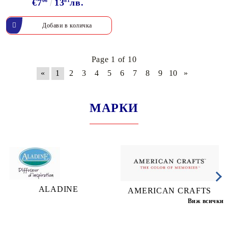
€7
06
13
81
лв.
Page 1 of 10
«
1
2
3
4
5
6
7
8
9
10
»
МАРКИ
ALADINE
AMERICAN CRAFTS
Виж всички