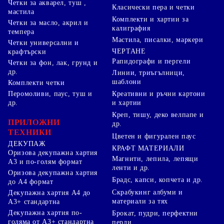
Четки за акварел, туш ,
Класически пера и четки
мастила
Комплекти и хартии за
Четки за масло, акрил и
калиграфия
темпера
Мастила, писалки, маркери
Четки универсални и
ЧЕРТАНЕ
крафтърски
Рапидографи и пергели
Четки за фон, лак, грунд и
др.
Линии, триъгълници,
шаблони
Комплекти четки
Перомоливи, паус, туш и
Креативни и ръчни картони
др.
и хартии
Креп, тишу, деко велпапе и
ПРИЛОЖНИ
др.
ТЕХНИКИ
Цветен и фигурален паус
ДЕКУПАЖ
КРАФТ МАТЕРИАЛИ
Оризова декупажна хартия
Магнити, лепила, лепящи
А3 и по-голям формат
ленти и др.
Оризова декупажна хартия
Брадс, капси, копчета и др.
до А4 формат
Скрабукинг албуми и
Декупажна хартия А4 до
материали за тях
А3+ стандартна
Декупажна хартия по-
Брокат, пудри, перфектни
голяма от А3+ стандартна
перли