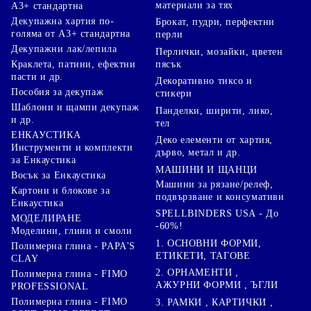
материали за тях
А3+ стандартна
Декупажна хартия по-
Брокат, пудри, перфектни
голяма от А3+ стандартна
перли
Декупажни лак/лепила
Перлички, мозайки, цветен
Краклета, патини, ефектни
пясък
пасти и др.
Декоративно тиксо и
Пособия за декупаж
стикери
Шаблони и щампи декупаж
Панделки, ширити, лико,
и др.
тел
ЕНКАУСТИКА
Деко елементи от хартия,
Инструменти и комплекти
дърво, метал и др.
за Енкаустика
МАШИНИ И ЩАНЦИ
Восък за Енкаустика
Машини за рязане/релеф,
Картони и блокове за
подвързване и консумативи
Енкаустика
SPELLBINDERS USA - До
МОДЕЛИРАНЕ
-60%!
Моделини, глини и смоли
1. ОСНОВНИ ФОРМИ,
Полимерна глина - PAPA'S
ЕТИКЕТИ, ТАГОВЕ
CLAY
2. ОРНАМЕНТИ ,
Полимерна глина - FIMO
АЖУРНИ ФОРМИ , ЪГЛИ
PROFESSIONAL
Полимерна глина - FIMO
3. РАМКИ , КАРТИЧКИ ,