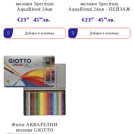
моливи Spectrum
моливи Spectrum
AquaBlend 24цв
AquaBlend 24цв - ПЕЙЗАЖ
€23
47
45
90
лв.
€23
47
45
90
лв.
Фини АКВАРЕЛНИ
моливи GIOTTO