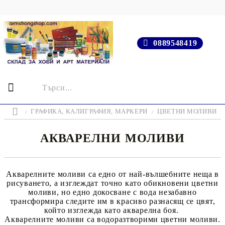
0889548419
ГРАФИКА, КАЛИГРАФИЯ, МАРКЕРИ
ЦВЕТНИ МОЛИВИ
АКВАРЕЛНИ МОЛИВИ
Акварелните моливи са едно от най-вълшебните неща в
рисуването, а изглеждат точно като обикновени цветни
моливи, но едно докосване с вода незабавно
трансформира следите им в красиво разнасящ се цвят,
който изглежда като акварелна боя.
Акварелните моливи са водоразтворими цветни моливи.