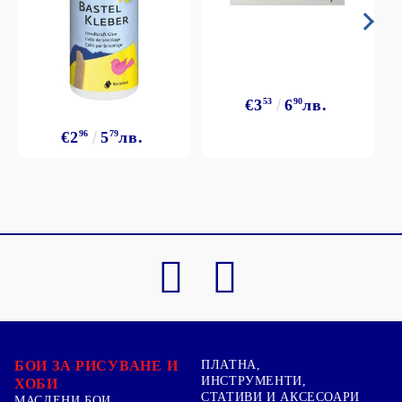
€3
53
6
90
лв.
€2
96
5
79
лв.
БОИ ЗА РИСУВАНЕ И
ПЛАТНА,
ИНСТРУМЕНТИ,
ХОБИ
СТАТИВИ И АКСЕСОАРИ
МАСЛЕНИ БОИ