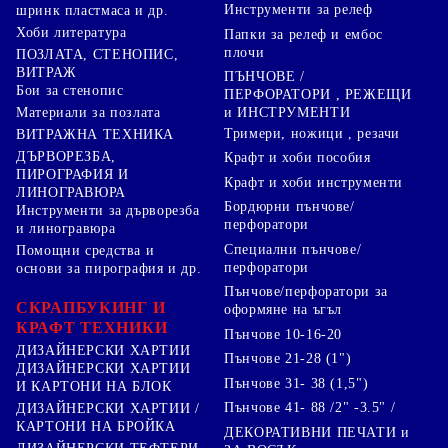
Инструменти за релеф
шринк пластмаса и др.
Хоби литература
Папки за релеф и ембос
плочи
ПОЗЛАТА, СТЕНОПИС,
ВИТРАЖ
ПЪНЧОВЕ /
Бои за стенопис
ПЕРФОРАТОРИ , РЕЖЕЩИ
Материали за позлата
и ИНСТРУМЕНТИ
Тримери, ножици , резачи
ВИТРАЖНА ТЕХНИКА
ДЪРВОРЕЗБА,
Крафт и хоби пособия
ПИРОГРАФИЯ И
Крафт и хоби инструменти
ЛИНОГРАВЮРА
Бордюрни пънчове/
Инструменти за дърворезба
перфоратори
и линогравюра
Специални пънчове/
Помощни средства и
перфоратори
основи за пирография и др.
Пънчове/перфоратори за
СКРАПБУКИНГ И
оформяне на ъгъл
КРАФТ ТЕХНИКИ
Пънчове 10-16-20
ДИЗАЙНЕРСКИ ХАРТИИ
Пънчове 21-28 (1")
ДИЗАЙНЕРСКИ ХАРТИИ
Пънчове 31- 38 (1,5")
И КАРТОНИ НА БЛОК
Пънчове 41- 88 /2" -3.5" /
ДИЗАЙНЕРСКИ ХАРТИИ /
КАРТОНИ НА БРОЙКА
ДЕКОРАТИВНИ ПЕЧАТИ и