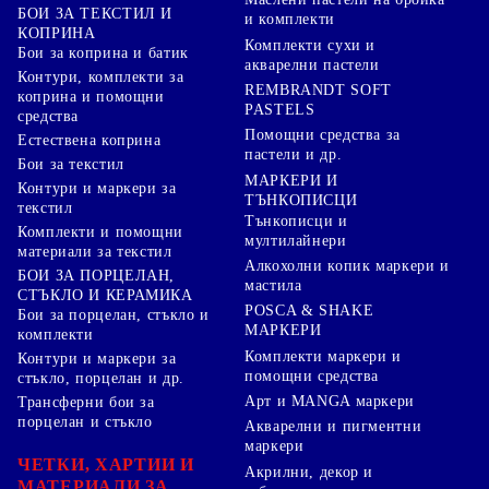
БОИ ЗА ТЕКСТИЛ И
и комплекти
КОПРИНА
Комплекти сухи и
Бои за коприна и батик
акварелни пастели
Контури, комплекти за
REMBRANDT SOFT
коприна и помощни
PASTELS
средства
Помощни средства за
Естествена коприна
пастели и др.
Бои за текстил
МАРКЕРИ И
Контури и маркери за
ТЪНКОПИСЦИ
текстил
Тънкописци и
Комплекти и помощни
мултилайнери
материали за текстил
Алкохолни копик маркери и
БОИ ЗА ПОРЦЕЛАН,
мастила
СТЪКЛО И КЕРАМИКА
POSCA & SHAKE
Бои за порцелан, стъкло и
МАРКЕРИ
комплекти
Комплекти маркери и
Контури и маркери за
помощни средства
стъкло, порцелан и др.
Арт и MANGA маркери
Трансферни бои за
порцелан и стъкло
Акварелни и пигментни
маркери
ЧЕТКИ, ХАРТИИ И
Акрилни, декор и
МАТЕРИАЛИ ЗА