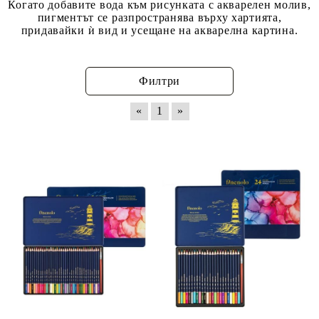
Когато добавите вода към рисунката с акварелен молив,
пигментът се разпространява върху хартията,
придавайки ѝ вид и усещане на акварелна картина.
Филтри
«
1
»