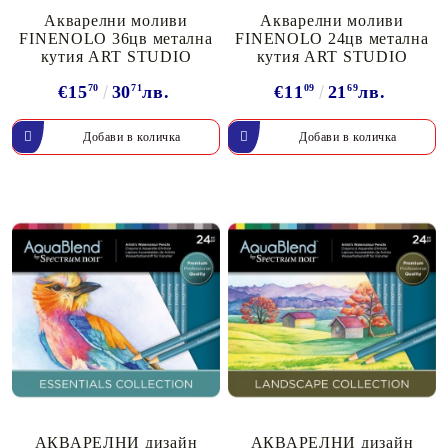
Акварелни моливи
Акварелни моливи
FINENOLO 36цв метална
FINENOLO 24цв метална
кутия ART STUDIO
кутия ART STUDIO
€15
70
30
71
лв.
€11
09
21
69
лв.
АКВАРЕЛНИ дизайн
АКВАРЕЛНИ дизайн