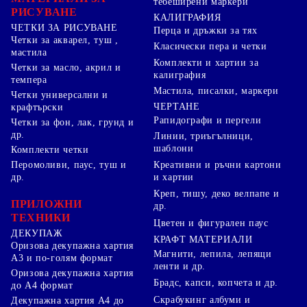
тебеширени маркери
РИСУВАНЕ
КАЛИГРАФИЯ
ЧЕТКИ ЗА РИСУВАНЕ
Перца и дръжки за тях
Четки за акварел, туш ,
Класически пера и четки
мастила
Комплекти и хартии за
Четки за масло, акрил и
калиграфия
темпера
Мастила, писалки, маркери
Четки универсални и
ЧЕРТАНЕ
крафтърски
Рапидографи и пергели
Четки за фон, лак, грунд и
др.
Линии, триъгълници,
шаблони
Комплекти четки
Перомоливи, паус, туш и
Креативни и ръчни картони
др.
и хартии
Креп, тишу, деко велпапе и
ПРИЛОЖНИ
др.
ТЕХНИКИ
Цветен и фигурален паус
ДЕКУПАЖ
КРАФТ МАТЕРИАЛИ
Оризова декупажна хартия
Магнити, лепила, лепящи
А3 и по-голям формат
ленти и др.
Оризова декупажна хартия
Брадс, капси, копчета и др.
до А4 формат
Скрабукинг албуми и
Декупажна хартия А4 до