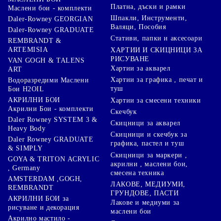
Платна, дъски и рамки
Маслени бои - комплекти
Шпакли, Инструменти,
Daler-Rowney GEORGIAN
Валяци, Пособия
Daler-Rowney GRADUATE
Стативи, папки и аксесоари
REMBRANDT &
ARTEMISIA
ХАРТИИ И СКИЦНИЦИ ЗА
РИСУВАНЕ
VAN GOGH & TALENS
Хартии за акварел
ART
Хартии за графика , печат и
Водоразредими Маслени
туш
Бои H2OIL
АКРИЛНИ БОИ
Хартии за смесени техники
Акрилни Бои - комплекти
Скечбук
Daler Rowney SYSTEM 3 &
Скицници за акварел
Heavy Body
Скицници и скечбук за
Daler Rowney GRADUATE
графика, пастел и туш
& SIMPLY
Скицници за маркери ,
GOYA & TRITON АCRYLIC
акрилни , маслени бои,
, Germany
смесена техника
AMSTERDAM ,GOGH,
ЛАКОВЕ, МЕДИУМИ,
REMBRANDT
ГРУНДОВЕ, ПАСТИ
АКРИЛНИ БОИ за
Лакове и медиуми за
рисуване и декорация
маслени бои
Акрилно мастило -