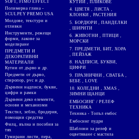
SOFT, FIMO EFFECT
КУТИИ , ПЛИКОВЕ
Полимерна глина -
4. ЦВЕТЯ , ЛИСТА ,
SCULPEY PREMO USA
КЛОНКИ , РАСТЕНИЯ
Молдове, текстури и
5. БОРДЮРИ , ПАНДЕЛКИ
отливки
, ШИРИТИ
Инструменти, режещи
6. ЖИВОТНИ , ПТИЦИ ,
форми, лакове за
МОРСКИ
моделиране
7. ПРЕДМЕТИ, БИТ, ХОРА
ПРЕДМЕТИ И
, ПЕЙЗАЖ
ДЕКОРАТИВНИ
8. НАДПИСИ, БУКВИ,
МАТЕРИАЛИ
ЦИФРИ
Кутии от дърво и др.
Предмети от дърво,
9. ПРАЗНИЧНИ , СВАТБА ,
стиропор, pvc и др.
БЕБЕ , LOVE
Дървени надписи, букви,
10. КОЛЕДНИ , XMAS ,
цифри и рамки
ЗИМНИ ЩАНЦИ
Дървени деко елементи,
ЕМБОСИНГ / РЕЛЕФ
основи и механизми
ТЕХНИКА
Текстил, зебло, бродерия,
Техника - Топъл ембос
помощни средства
Ембосинг пудри
Филц, вълна и пособия за
Шаблони за релеф и
тях
оцветяване с мастила
Гумирани листи, пера,