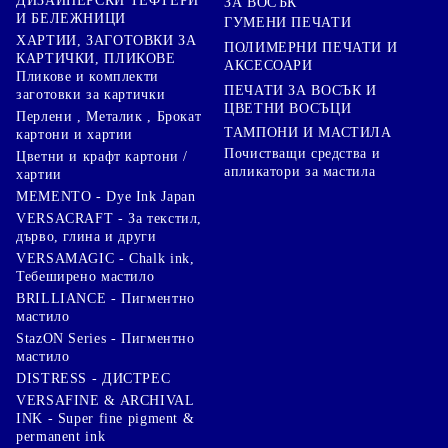
ДИЗАЙНЕРСКИ ТЕФТЕРИ
ЗА ВОСЪК
И БЕЛЕЖНИЦИ
ГУМЕНИ ПЕЧАТИ
ХАРТИИ, ЗАГОТОВКИ ЗА
ПОЛИМЕРНИ ПЕЧАТИ И
КАРТИЧКИ, ПЛИКОВЕ
АКСЕСОАРИ
Пликове и комплекти
ПЕЧАТИ ЗА ВОСЪК И
заготовки за картички
ЦВЕТНИ ВОСЪЦИ
Перлени , Металик , Брокат
ТАМПОНИ И МАСТИЛА
картони и хартии
Почистващи средства и
Цветни и крафт картони /
апликатори за мастила
хартии
MEMENTO - Dye Ink Japan
VERSACRAFT - За текстил,
дърво, глина и други
VERSAMAGIC - Chalk ink,
Тебеширено мастило
BRILLIANCE - Пигментно
мастило
StazON Series - Пигментно
мастило
DISTRESS - ДИСТРЕС
VERSAFINE & ARCHIVAL
INK - Super fine pigment &
permanent ink