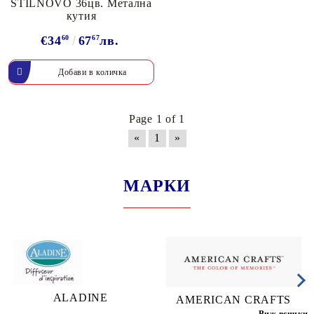
STILNOVO 36цв. Метална
кутия
€34
60
67
67
лв.
Page 1 of 1
«
1
»
МАРКИ
ALADINE
AMERICAN CRAFTS
Виж всички