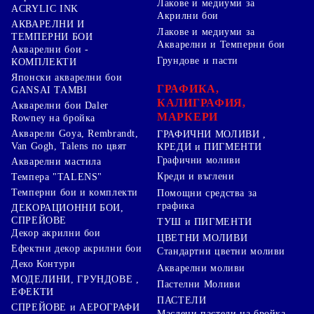
Лакове и медиуми за
ACRYLIC INK
Акрилни бои
АКВАРЕЛНИ И
Лакове и медиуми за
ТЕМПЕРНИ БОИ
Акварелни и Темперни бои
Акварелни бои -
Грундове и пасти
КОМПЛЕКТИ
Японски акварелни бои
ГРАФИКА,
GANSAI TAMBI
КАЛИГРАФИЯ,
Акварелни бои Daler
МАРКЕРИ
Rowney на бройка
Акварели Goya, Rembrandt,
ГРАФИЧНИ МОЛИВИ ,
Van Gogh, Talens по цвят
КРЕДИ и ПИГМЕНТИ
Графични моливи
Акварелни мастила
Креди и въглени
Темпера "TALENS"
Темперни бои и комплекти
Помощни средства за
графика
ДЕКОРАЦИОННИ БОИ,
СПРЕЙОВЕ
ТУШ и ПИГМЕНТИ
Декор акрилни бои
ЦВЕТНИ МОЛИВИ
Ефектни декор акрилни бои
Стандартни цветни моливи
Деко Контури
Акварелни моливи
МОДЕЛИНИ, ГРУНДОВЕ ,
Пастелни Моливи
ЕФЕКТИ
ПАСТЕЛИ
СПРЕЙОВЕ и АЕРОГРАФИ
Маслени пастели на бройка