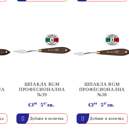
Моят профил
Вход
Регистрация
ШПАКЛА RGM
ШПАКЛА RGM
BGN
EUR
НА
ПРОФЕСИОНАЛНА
ПРОФЕСИОНАЛНА
№39
№38
€3
00
5
87
лв.
€3
00
5
87
лв.
BG
EN