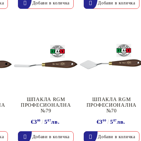
ШПАКЛА RGM
ШПАКЛА RGM
НА
ПРОФЕСИОНАЛНА
ПРОФЕСИОНАЛНА
№79
№70
€3
00
5
87
лв.
€3
00
5
87
лв.