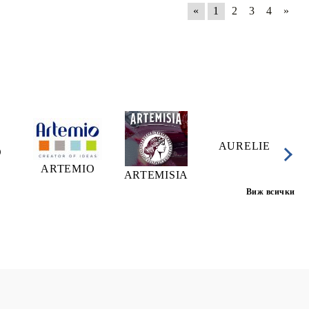
«
1
2
3
4
»
AURELIE
A
O
ARTEMIO
ARTEMISIA
Виж всички