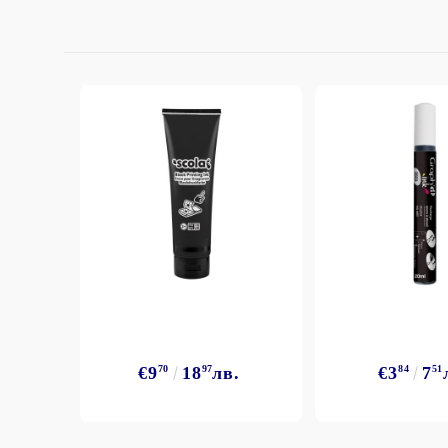
€9
70
18
97
лв.
€3
84
7
51