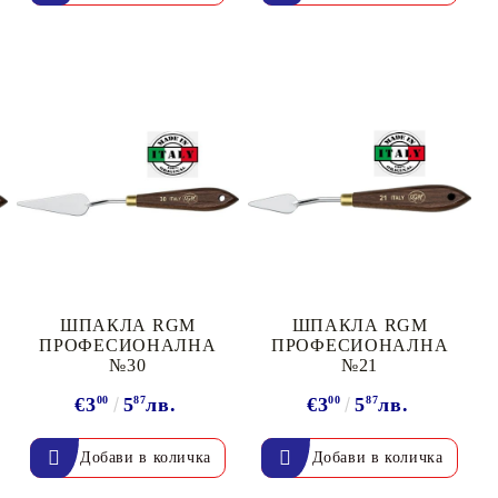
ШПАКЛА RGM
ШПАКЛА RGM
ПРОФЕСИОНАЛНА
ПРОФЕСИОНАЛНА
№30
№21
€3
00
5
87
лв.
€3
00
5
87
лв.