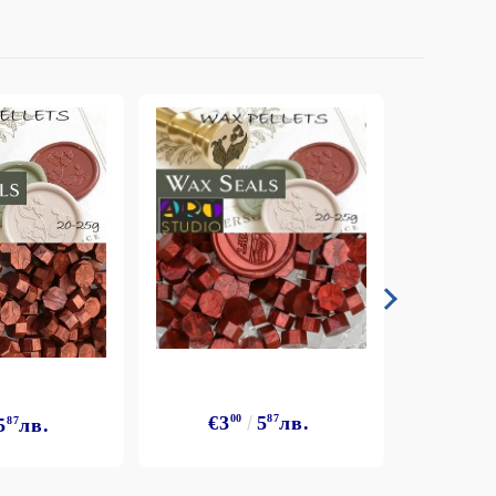
€3
00
5
87
лв.
5
87
лв.
€3