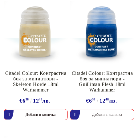
Citadel Colour: Контрастна
Citadel Colour: Контрастна
боя за миниатюри -
боя за миниатюри -
Skeleton Horde 18ml
Guilliman Flesh 18ml
Warhammer
Warhammer
€6
38
12
48
лв.
€6
38
12
48
лв.