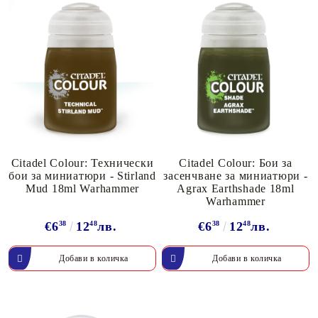
Citadel Colour: Технически
Citadel Colour: Бои за
бои за миниатюри - Stirland
засенчване за миниатюри -
Mud 18ml Warhammer
Agrax Earthshade 18ml
Warhammer
€6
38
12
48
лв.
€6
38
12
48
лв.