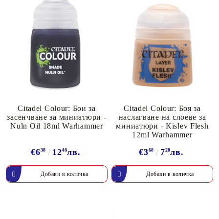
Citadel Colour: Бои за
Citadel Colour: Боя за
засенчване за миниатюри -
наслагване на слоеве за
Nuln Oil 18ml Warhammer
миниатюри - Kislev Flesh
12ml Warhammer
€6
38
12
48
лв.
€3
68
7
20
лв.