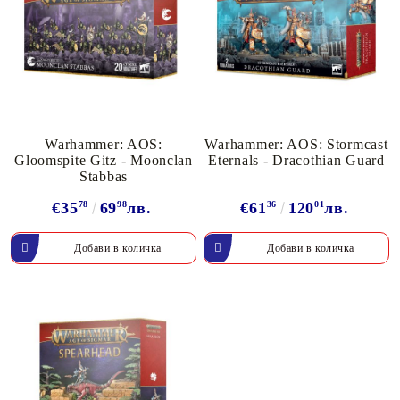
Warhammer: AOS:
Warhammer: AOS: Stormcast
Gloomspite Gitz - Moonclan
Eternals - Dracothian Guard
Stabbas
€35
78
69
98
лв.
€61
36
120
01
лв.