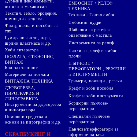
Дървени деко елементи,
ЕМБОСИНГ / РЕЛЕФ
основи и механизми
ТЕХНИКА
Текстил, зебло, бродерия,
Техника - Топъл ембос
помощни средства
Ембосинг пудри
Филц, вълна и пособия за
Шаблони за релеф и
тях
оцветяване с мастила
Гумирани листи, пера,
Инструменти за релеф
шринк пластмаса и др.
Хоби литература
Папки за релеф и ембос
плочи
ПОЗЛАТА, СТЕНОПИС,
ВИТРАЖ
ПЪНЧОВЕ /
Бои за стенопис
ПЕРФОРАТОРИ , РЕЖЕЩИ
Материали за позлата
и ИНСТРУМЕНТИ
Тримери, ножици , резачи
ВИТРАЖНА ТЕХНИКА
ДЪРВОРЕЗБА,
Крафт и хоби пособия
ПИРОГРАФИЯ И
Крафт и хоби инструменти
ЛИНОГРАВЮРА
Бордюрни пънчове/
Инструменти за дърворезба
перфоратори
и линогравюра
Специални пънчове/
Помощни средства и
перфоратори
основи за пирография и др.
Пънчове/перфоратори за
СКРАПБУКИНГ И
оформяне на ъгъл