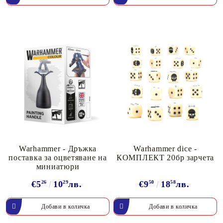
Warhammer - Дръжка
Warhammer dice -
поставка за оцветяване на
КОМПЛЕКТ 20бр зарчета
миниатюри
€5
26
10
29
лв.
€9
50
18
58
лв.