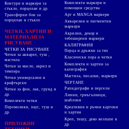
Комплекти маркери и
Контури и маркери за
помощни средства
стъкло, порцелан и др.
Арт и MANGA маркери
Трансферни бои за
порцелан и стъкло
Акварелни и пигментни
маркери
ЧЕТКИ, ХАРТИИ И
Акрилни, декор и
МАТЕРИАЛИ ЗА
тебеширени маркери
РИСУВАНЕ
КАЛИГРАФИЯ
ЧЕТКИ ЗА РИСУВАНЕ
Перца и дръжки за тях
Четки за акварел, туш ,
Класически пера и четки
мастила
Комплекти и хартии за
Четки за масло, акрил и
калиграфия
темпера
Мастила, писалки, маркери
Четки универсални и
ЧЕРТАНЕ
крафтърски
Рапидографи и пергели
Четки за фон, лак, грунд и
др.
Линии, триъгълници,
шаблони
Комплекти четки
Перомоливи, паус, туш и
Креативни и ръчни картони
др.
и хартии
Креп, тишу, деко велпапе и
ПРИЛОЖНИ
др.