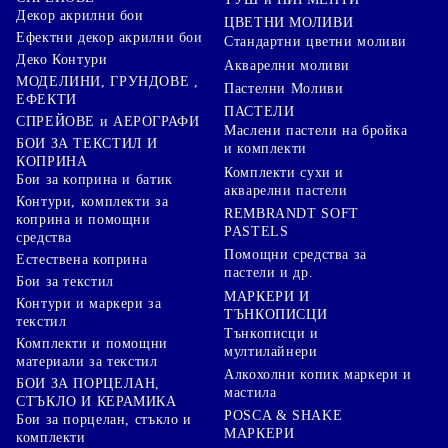
Декор акрилни бои
ЦВЕТНИ МОЛИВИ
Ефектни декор акрилни бои
Стандартни цветни моливи
Деко Контури
Акварелни моливи
МОДЕЛИНИ, ГРУНДОВЕ ,
Пастелни Моливи
ЕФЕКТИ
ПАСТЕЛИ
СПРЕЙОВЕ и АЕРОГРАФИ
Маслени пастели на бройка
БОИ ЗА ТЕКСТИЛ И
и комплекти
КОПРИНА
Комплекти сухи и
Бои за коприна и батик
акварелни пастели
Контури, комплекти за
REMBRANDT SOFT
коприна и помощни
PASTELS
средства
Помощни средства за
Естествена коприна
пастели и др.
Бои за текстил
МАРКЕРИ И
Контури и маркери за
ТЪНКОПИСЦИ
текстил
Тънкописци и
Комплекти и помощни
мултилайнери
материали за текстил
Алкохолни копик маркери и
БОИ ЗА ПОРЦЕЛАН,
мастила
СТЪКЛО И КЕРАМИКА
POSCA & SHAKE
Бои за порцелан, стъкло и
МАРКЕРИ
комплекти