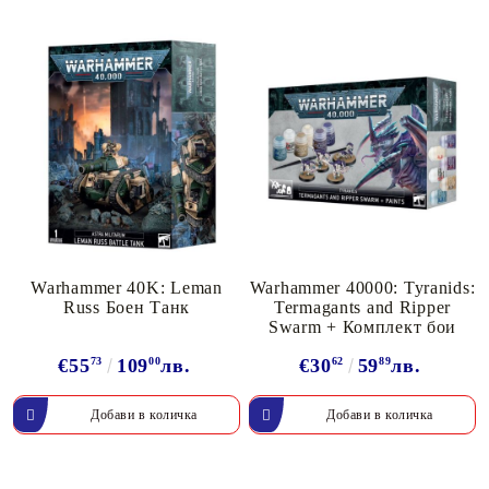
Warhammer 40K: Leman
Warhammer 40000: Tyranids:
Russ Боен Танк
Termagants and Ripper
Swarm + Комплект бои
€55
73
109
00
лв.
€30
62
59
89
лв.