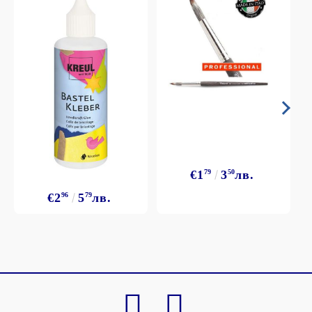
€1
79
3
50
лв.
€2
96
5
79
лв.