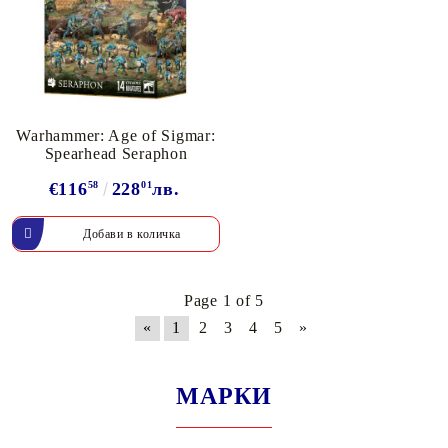
Warhammer: Age of Sigmar:
Spearhead Seraphon
€116
58
228
01
лв.
Page 1 of 5
«
1
2
3
4
5
»
МАРКИ