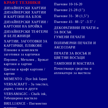
КРАФТ ТЕХНИКИ
Пънчове 10-16-20
ДИЗАЙНЕРСКИ ХАРТИИ
Пънчове 21-28 (1")
ДИЗАЙНЕРСКИ ХАРТИИ
Пънчове 31- 38 (1,5")
И КАРТОНИ НА БЛОК
Пънчове 41- 88 /2" -3.5" /
ДИЗАЙНЕРСКИ ХАРТИИ /
КАРТОНИ НА БРОЙКА
ДЕКОРАТИВНИ ПЕЧАТИ и
ДИЗАЙНЕРСКИ ТЕФТЕРИ
ЗА ВОСЪК
И БЕЛЕЖНИЦИ
ГУМЕНИ ПЕЧАТИ
ХАРТИИ, ЗАГОТОВКИ ЗА
ПОЛИМЕРНИ ПЕЧАТИ И
КАРТИЧКИ, ПЛИКОВЕ
АКСЕСОАРИ
Пликове и комплекти
ПЕЧАТИ ЗА ВОСЪК И
заготовки за картички
ЦВЕТНИ ВОСЪЦИ
Перлени , Металик , Брокат
ТАМПОНИ И МАСТИЛА
картони и хартии
Почистващи средства и
Цветни и крафт картони /
апликатори за мастила
хартии
MEMENTO - Dye Ink Japan
VERSACRAFT - За текстил,
дърво, глина и други
VERSAMAGIC - Chalk ink,
Тебеширено мастило
BRILLIANCE - Пигментно
мастило