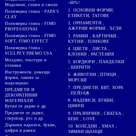
-60%!
Моделини, глини и смоли
1. ОСНОВНИ ФОРМИ,
Полимерна глина - PAPA'S
ЕТИКЕТИ, ТАГОВЕ
CLAY
2. ОРНАМЕНТИ ,
Полимерна глина - FIMO
АЖУРНИ ФОРМИ , ЪГЛИ
PROFESSIONAL
Полимерна глина - FIMO
3. РАМКИ , КАРТИЧКИ ,
SOFT, FIMO EFFECT
КУТИИ , ПЛИКОВЕ
Полимерна глина -
4. ЦВЕТЯ , ЛИСТА ,
SCULPEY PREMO USA
КЛОНКИ , РАСТЕНИЯ
Молдове, текстури и
5. БОРДЮРИ , ПАНДЕЛКИ
отливки
, ШИРИТИ
Инструменти, режещи
6. ЖИВОТНИ , ПТИЦИ ,
форми, лакове за
МОРСКИ
моделиране
7. ПРЕДМЕТИ, БИТ, ХОРА
ПРЕДМЕТИ И
, ПЕЙЗАЖ
ДЕКОРАТИВНИ
8. НАДПИСИ, БУКВИ,
МАТЕРИАЛИ
ЦИФРИ
Кутии от дърво и др.
Предмети от дърво,
9. ПРАЗНИЧНИ , СВАТБА ,
стиропор, pvc и др.
БЕБЕ , LOVE
Дървени надписи, букви,
10. КОЛЕДНИ , XMAS ,
цифри и рамки
ЗИМНИ ЩАНЦИ