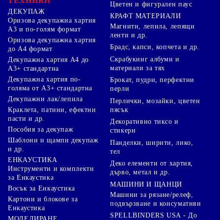
ТЕХНИКИ
Цветен и фигурален паус
ДЕКУПАЖ
КРАФТ МАТЕРИАЛИ
Оризова декупажна хартия
Магнити, лепила, лепящи
А3 и по-голям формат
ленти и др.
Оризова декупажна хартия
Брадс, капси, копчета и др.
до А4 формат
Скрабукинг албуми и
Декупажна хартия А4 до
материали за тях
А3+ стандартна
Декупажна хартия по-
Брокат, пудри, перфектни
голяма от А3+ стандартна
перли
Декупажни лак/лепила
Перлички, мозайки, цветен
Краклета, патини, ефектни
пясък
пасти и др.
Декоративно тиксо и
Пособия за декупаж
стикери
Шаблони и щампи декупаж
Панделки, ширити, лико,
и др.
тел
ЕНКАУСТИКА
Деко елементи от хартия,
Инструменти и комплекти
дърво, метал и др.
за Енкаустика
МАШИНИ И ЩАНЦИ
Восък за Енкаустика
Машини за рязане/релеф,
Картони и блокове за
подвързване и консумативи
Енкаустика
SPELLBINDERS USA - До
МОДЕЛИРАНЕ