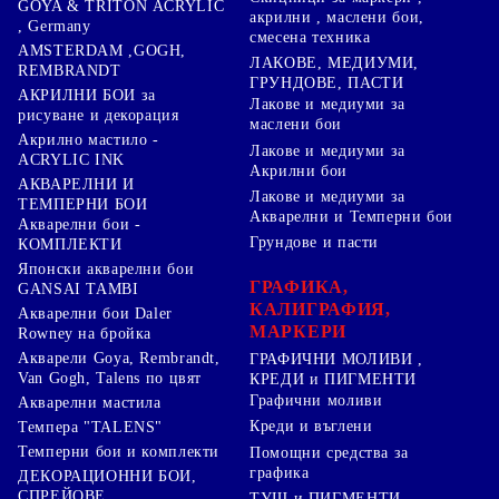
GOYA & TRITON АCRYLIC
акрилни , маслени бои,
, Germany
смесена техника
AMSTERDAM ,GOGH,
ЛАКОВЕ, МЕДИУМИ,
REMBRANDT
ГРУНДОВЕ, ПАСТИ
АКРИЛНИ БОИ за
Лакове и медиуми за
рисуване и декорация
маслени бои
Акрилно мастило -
Лакове и медиуми за
ACRYLIC INK
Акрилни бои
АКВАРЕЛНИ И
Лакове и медиуми за
ТЕМПЕРНИ БОИ
Акварелни и Темперни бои
Акварелни бои -
Грундове и пасти
КОМПЛЕКТИ
Японски акварелни бои
ГРАФИКА,
GANSAI TAMBI
КАЛИГРАФИЯ,
Акварелни бои Daler
МАРКЕРИ
Rowney на бройка
Акварели Goya, Rembrandt,
ГРАФИЧНИ МОЛИВИ ,
Van Gogh, Talens по цвят
КРЕДИ и ПИГМЕНТИ
Графични моливи
Акварелни мастила
Креди и въглени
Темпера "TALENS"
Темперни бои и комплекти
Помощни средства за
графика
ДЕКОРАЦИОННИ БОИ,
СПРЕЙОВЕ
ТУШ и ПИГМЕНТИ