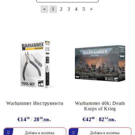
«
1
2
3
4
5
»
Warhammer Инструменти
Warhammer 40k: Death
Korps of Krieg
€14
50
28
36
лв.
€42
00
82
14
лв.