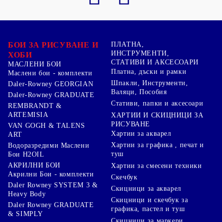
БОИ ЗА РИСУВАНЕ И
ПЛАТНА,
ИНСТРУМЕНТИ,
ХОБИ
СТАТИВИ И АКСЕСОАРИ
МАСЛЕНИ БОИ
Платна, дъски и рамки
Маслени бои - комплекти
Шпакли, Инструменти,
Daler-Rowney GEORGIAN
Валяци, Пособия
Daler-Rowney GRADUATE
Стативи, папки и аксесоари
REMBRANDT &
ARTEMISIA
ХАРТИИ И СКИЦНИЦИ ЗА
РИСУВАНЕ
VAN GOGH & TALENS
Хартии за акварел
ART
Хартии за графика , печат и
Водоразредими Маслени
туш
Бои H2OIL
АКРИЛНИ БОИ
Хартии за смесени техники
Акрилни Бои - комплекти
Скечбук
Daler Rowney SYSTEM 3 &
Скицници за акварел
Heavy Body
Скицници и скечбук за
Daler Rowney GRADUATE
графика, пастел и туш
& SIMPLY
Скицници за маркери ,