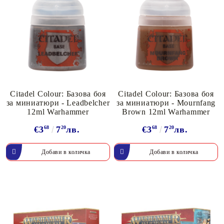
Citadel Colour: Базова боя
Citadel Colour: Базова боя
за миниатюри - Leadbelcher
за миниатюри - Mournfang
12ml Warhammer
Brown 12ml Warhammer
€3
68
7
20
лв.
€3
68
7
20
лв.