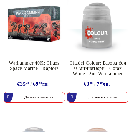
Warhammer 40K: Chaos
Citadel Colour: Базова боя
Space Marine - Raptors
за миниатюри - Corax
White 12ml Warhammer
€35
78
69
98
лв.
€3
68
7
20
лв.