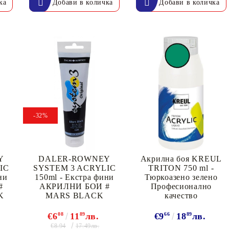
-32%
Y
DALER-ROWNEY
Акрилна боя KREUL
IC
SYSTEM 3 ACRYLIC
TRITON 750 ml -
ни
150ml - Екстра фини
Тюркоазено зелено
#
АКРИЛНИ БОИ #
Професионално
K
MARS BLACK
качество
€6
08
11
89
лв.
€9
66
18
89
лв.
€8.94
17.49лв.