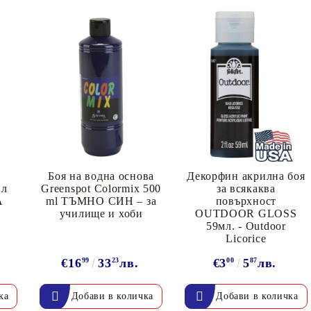
C
Боя на водна основа
Декорфин акрилна боя
ил
Greenspot Colormix 500
за всякаква
А
ml ТЪМНО СИН – за
повърхност
училище и хоби
OUTDOOR GLOSS
59мл. - Outdoor
Licorice
€16
99
33
23
лв.
€3
00
5
87
лв.