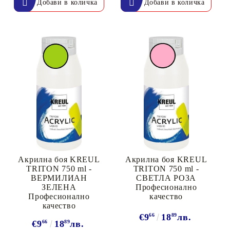
Акрилна боя KREUL
Акрилна боя KREUL
TRITON 750 ml -
TRITON 750 ml -
ВЕРМИЛИАН
СВЕТЛА РОЗА
ЗЕЛЕНА
Професионално
Професионално
качество
качество
€9
66
18
89
лв.
€9
66
18
89
лв.