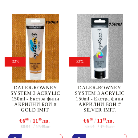
-32%
-32%
DALER-ROWNEY
DALER-ROWNEY
SYSTEM 3 ACRYLIC
SYSTEM 3 ACRYLIC
150ml - Екстра фини
150ml - Екстра фини
АКРИЛНИ БОИ #
АКРИЛНИ БОИ #
GOLD IMIT.
SILVER IMIT.
€6
08
11
89
лв.
€6
08
11
89
лв.
€8.94
€8.94
17.49лв.
17.49лв.