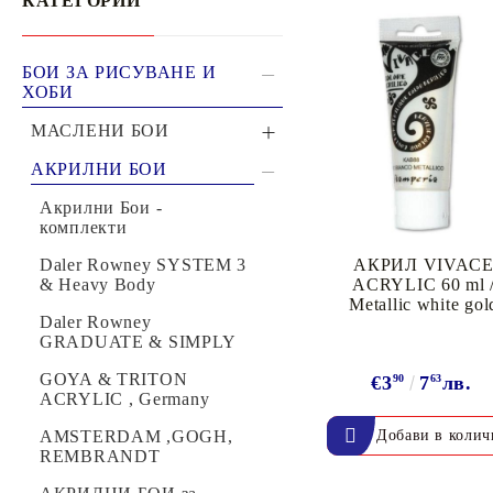
КАТЕГОРИИ
Филц, вълна и пособия за тях
Гумирани листи, пера, шринк пластмаса и др.
Хоби литература
БОИ ЗА РИСУВАНЕ И
ХОБИ
МАСЛЕНИ БОИ
Маслени бои - комплекти
АКРИЛНИ БОИ
ТАМПОНИ И МАСТИЛА
ДЕКОРАТ
ВОСЪК
Daler-Rowney
Акрилни Бои -
GEORGIAN
комплекти
Почистващи средства и апликатори за
ГУМЕНИ
Daler-Rowney
Daler Rowney SYSTEM 3
АКРИЛ VIVAC
GRADUATE
& Heavy Body
ACRYLIC 60 ml 
мастила
ПОЛИМЕ
Metallic white gol
MEMENTO - Dye Ink Japan
АКСЕСО
REMBRANDT &
Daler Rowney
ARTEMISIA
GRADUATE & SIMPLY
VERSACRAFT - За текстил, дърво,
ПЕЧАТИ 
VAN GOGH & TALENS
глина и други
ВОСЪЦИ
GOYA & TRITON
€3
90
7
63
лв.
ART
АCRYLIC , Germany
VERSAMAGIC - Chalk ink,
Водоразредими Маслени
AMSTERDAM ,GOGH,
Тебеширено мастило
Бои H2OIL
REMBRANDT
BRILLIANCE - Пигментно мастило