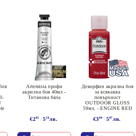
Моят профил
Вход
Регистрация
боя
Artemisia профи
Декорфин акрилна боя
BGN
EUR
акрилна боя 40мл -
за всякаква
I-
Титанова бяла
повърхност
N
OUTDOOR GLOSS
ple
59мл. - ENGINE RED
BG
EN
€2
81
5
50
лв.
€3
00
5
87
лв.