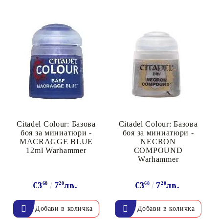
Citadel Colour: Базова
Citadel Colour: Базова
боя за миниатюри -
боя за миниатюри -
MACRAGGE BLUE
NECRON
12ml Warhammer
COMPOUND
Warhammer
€3
68
7
20
лв.
€3
68
7
20
лв.