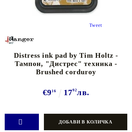
Tweet
Distress ink pad by Tim Holtz -
Тампон, "Дистрес" техника -
Brushed corduroy
€9
17
92
лв.
16