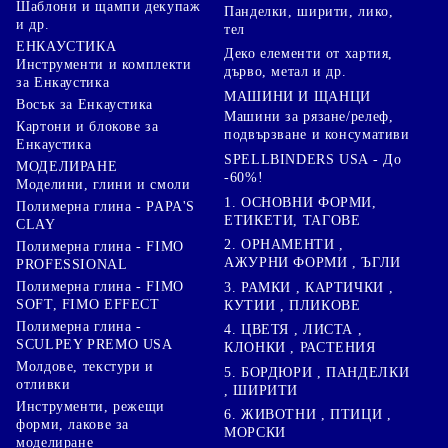
Шаблони и щампи декупаж
Панделки, ширити, лико,
и др.
тел
ЕНКАУСТИКА
Деко елементи от хартия,
Инструменти и комплекти
дърво, метал и др.
за Енкаустика
МАШИНИ И ЩАНЦИ
Восък за Енкаустика
Машини за рязане/релеф,
Картони и блокове за
подвързване и консумативи
Енкаустика
SPELLBINDERS USA - До
МОДЕЛИРАНЕ
-60%!
Моделини, глини и смоли
1. ОСНОВНИ ФОРМИ,
Полимерна глина - PAPA'S
ЕТИКЕТИ, ТАГОВЕ
CLAY
2. ОРНАМЕНТИ ,
Полимерна глина - FIMO
АЖУРНИ ФОРМИ , ЪГЛИ
PROFESSIONAL
Полимерна глина - FIMO
3. РАМКИ , КАРТИЧКИ ,
SOFT, FIMO EFFECT
КУТИИ , ПЛИКОВЕ
Полимерна глина -
4. ЦВЕТЯ , ЛИСТА ,
SCULPEY PREMO USA
КЛОНКИ , РАСТЕНИЯ
Молдове, текстури и
5. БОРДЮРИ , ПАНДЕЛКИ
отливки
, ШИРИТИ
Инструменти, режещи
6. ЖИВОТНИ , ПТИЦИ ,
форми, лакове за
МОРСКИ
моделиране