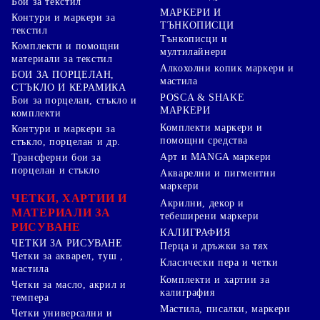
Бои за текстил
МАРКЕРИ И
Контури и маркери за
ТЪНКОПИСЦИ
текстил
Тънкописци и
Комплекти и помощни
мултилайнери
материали за текстил
Алкохолни копик маркери и
БОИ ЗА ПОРЦЕЛАН,
мастила
СТЪКЛО И КЕРАМИКА
POSCA & SHAKE
Бои за порцелан, стъкло и
МАРКЕРИ
комплекти
Комплекти маркери и
Контури и маркери за
помощни средства
стъкло, порцелан и др.
Арт и MANGA маркери
Трансферни бои за
порцелан и стъкло
Акварелни и пигментни
маркери
ЧЕТКИ, ХАРТИИ И
Акрилни, декор и
МАТЕРИАЛИ ЗА
тебеширени маркери
РИСУВАНЕ
КАЛИГРАФИЯ
ЧЕТКИ ЗА РИСУВАНЕ
Перца и дръжки за тях
Четки за акварел, туш ,
Класически пера и четки
мастила
Комплекти и хартии за
Четки за масло, акрил и
калиграфия
темпера
Мастила, писалки, маркери
Четки универсални и