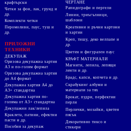
ЧЕРТАНЕ
крафтърски
Рапидографи и пергели
Четки за фон, лак, грунд и
др.
Линии, триъгълници,
шаблони
Комплекти четки
Перомоливи, паус, туш и
Креативни и ръчни картони
др.
и хартии
Креп, тишу, деко велпапе и
ПРИЛОЖНИ
др.
ТЕХНИКИ
Цветен и фигурален паус
ДЕКУПАЖ
КРАФТ МАТЕРИАЛИ
Оризова декупажна хартия
Магнити, лепила, лепящи
А3 и по-голям формат
ленти и др.
Оризова декупажна хартия
Брадс, капси, копчета и др.
до А4 формат
Скрабукинг албуми и
Декупажна хартия А4 до
материали за тях
А3+ стандартна
Декупажна хартия по-
Брокат, пудри, перфектни
голяма от А3+ стандартна
перли
Декупажни лак/лепила
Перлички, мозайки, цветен
Краклета, патини, ефектни
пясък
пасти и др.
Декоративно тиксо и
Пособия за декупаж
стикери