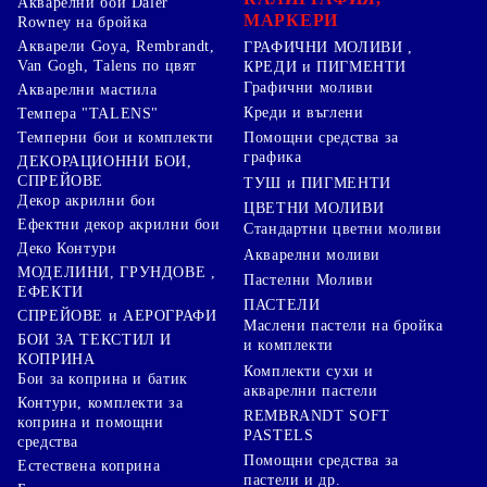
Акварелни бои Daler
МАРКЕРИ
Rowney на бройка
Акварели Goya, Rembrandt,
ГРАФИЧНИ МОЛИВИ ,
Van Gogh, Talens по цвят
КРЕДИ и ПИГМЕНТИ
Графични моливи
Акварелни мастила
Креди и въглени
Темпера "TALENS"
Темперни бои и комплекти
Помощни средства за
графика
ДЕКОРАЦИОННИ БОИ,
СПРЕЙОВЕ
ТУШ и ПИГМЕНТИ
Декор акрилни бои
ЦВЕТНИ МОЛИВИ
Ефектни декор акрилни бои
Стандартни цветни моливи
Деко Контури
Акварелни моливи
МОДЕЛИНИ, ГРУНДОВЕ ,
Пастелни Моливи
ЕФЕКТИ
ПАСТЕЛИ
СПРЕЙОВЕ и АЕРОГРАФИ
Маслени пастели на бройка
БОИ ЗА ТЕКСТИЛ И
и комплекти
КОПРИНА
Комплекти сухи и
Бои за коприна и батик
акварелни пастели
Контури, комплекти за
REMBRANDT SOFT
коприна и помощни
PASTELS
средства
Помощни средства за
Естествена коприна
пастели и др.