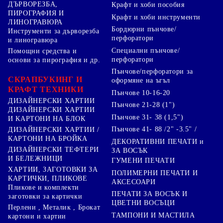
ДЪРВОРЕЗБА,
Крафт и хоби пособия
ПИРОГРАФИЯ И
Крафт и хоби инструменти
ЛИНОГРАВЮРА
Бордюрни пънчове/
Инструменти за дърворезба
перфоратори
и линогравюра
Специални пънчове/
Помощни средства и
перфоратори
основи за пирография и др.
Пънчове/перфоратори за
СКРАПБУКИНГ И
оформяне на ъгъл
КРАФТ ТЕХНИКИ
Пънчове 10-16-20
ДИЗАЙНЕРСКИ ХАРТИИ
Пънчове 21-28 (1")
ДИЗАЙНЕРСКИ ХАРТИИ
Пънчове 31- 38 (1,5")
И КАРТОНИ НА БЛОК
Пънчове 41- 88 /2" -3.5" /
ДИЗАЙНЕРСКИ ХАРТИИ /
КАРТОНИ НА БРОЙКА
ДЕКОРАТИВНИ ПЕЧАТИ и
ДИЗАЙНЕРСКИ ТЕФТЕРИ
ЗА ВОСЪК
И БЕЛЕЖНИЦИ
ГУМЕНИ ПЕЧАТИ
ХАРТИИ, ЗАГОТОВКИ ЗА
ПОЛИМЕРНИ ПЕЧАТИ И
КАРТИЧКИ, ПЛИКОВЕ
АКСЕСОАРИ
Пликове и комплекти
ПЕЧАТИ ЗА ВОСЪК И
заготовки за картички
ЦВЕТНИ ВОСЪЦИ
Перлени , Металик , Брокат
ТАМПОНИ И МАСТИЛА
картони и хартии