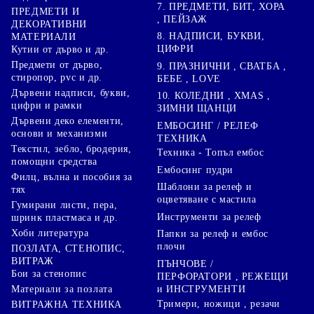
7. ПРЕДМЕТИ, БИТ, ХОРА
ПРЕДМЕТИ И
, ПЕЙЗАЖ
ДЕКОРАТИВНИ
8. НАДПИСИ, БУКВИ,
МАТЕРИАЛИ
ЦИФРИ
Кутии от дърво и др.
Предмети от дърво,
9. ПРАЗНИЧНИ , СВАТБА ,
стиропор, pvc и др.
БЕБЕ , LOVE
Дървени надписи, букви,
10. КОЛЕДНИ , XMAS ,
цифри и рамки
ЗИМНИ ЩАНЦИ
Дървени деко елементи,
ЕМБОСИНГ / РЕЛЕФ
основи и механизми
ТЕХНИКА
Текстил, зебло, бродерия,
Техника - Топъл ембос
помощни средства
Ембосинг пудри
Филц, вълна и пособия за
Шаблони за релеф и
тях
оцветяване с мастила
Гумирани листи, пера,
Инструменти за релеф
шринк пластмаса и др.
Хоби литература
Папки за релеф и ембос
плочи
ПОЗЛАТА, СТЕНОПИС,
ВИТРАЖ
ПЪНЧОВЕ /
Бои за стенопис
ПЕРФОРАТОРИ , РЕЖЕЩИ
Материали за позлата
и ИНСТРУМЕНТИ
Тримери, ножици , резачи
ВИТРАЖНА ТЕХНИКА