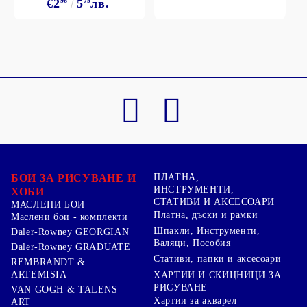
€2
96
5
79
лв.
БОИ ЗА РИСУВАНЕ И
ПЛАТНА,
ИНСТРУМЕНТИ,
ХОБИ
СТАТИВИ И АКСЕСОАРИ
МАСЛЕНИ БОИ
Платна, дъски и рамки
Маслени бои - комплекти
Шпакли, Инструменти,
Daler-Rowney GEORGIAN
Валяци, Пособия
Daler-Rowney GRADUATE
Стативи, папки и аксесоари
REMBRANDT &
ARTEMISIA
ХАРТИИ И СКИЦНИЦИ ЗА
РИСУВАНЕ
VAN GOGH & TALENS
Хартии за акварел
ART