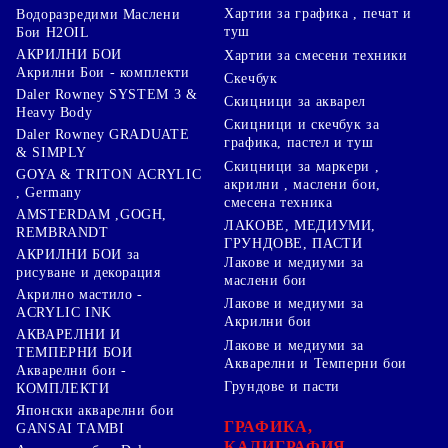
Хартии за графика , печат и
Водоразредими Маслени
туш
Бои H2OIL
АКРИЛНИ БОИ
Хартии за смесени техники
Акрилни Бои - комплекти
Скечбук
Daler Rowney SYSTEM 3 &
Скицници за акварел
Heavy Body
Скицници и скечбук за
Daler Rowney GRADUATE
графика, пастел и туш
& SIMPLY
Скицници за маркери ,
GOYA & TRITON АCRYLIC
акрилни , маслени бои,
, Germany
смесена техника
AMSTERDAM ,GOGH,
ЛАКОВЕ, МЕДИУМИ,
REMBRANDT
ГРУНДОВЕ, ПАСТИ
АКРИЛНИ БОИ за
Лакове и медиуми за
рисуване и декорация
маслени бои
Акрилно мастило -
Лакове и медиуми за
ACRYLIC INK
Акрилни бои
АКВАРЕЛНИ И
Лакове и медиуми за
ТЕМПЕРНИ БОИ
Акварелни и Темперни бои
Акварелни бои -
Грундове и пасти
КОМПЛЕКТИ
Японски акварелни бои
ГРАФИКА,
GANSAI TAMBI
КАЛИГРАФИЯ,