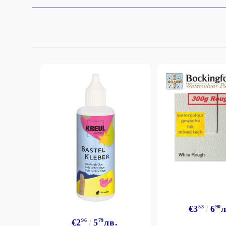
€3
53
6
90
л
€2
96
5
79
лв.