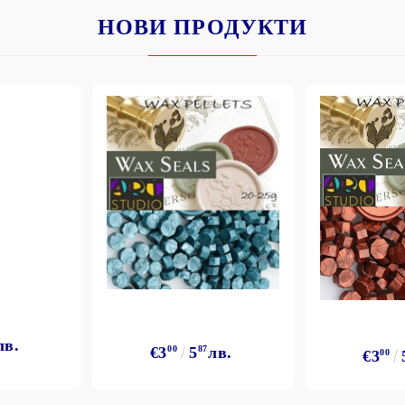
НОВИ ПРОДУКТИ
Моят профил
Вход
Регистрация
BGN
EUR
BG
EN
лв.
€3
00
5
87
лв.
€3
00