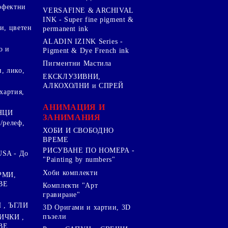
ерфектни
VERSAFINE & ARCHIVAL
INK - Super fine pigment &
и, цветен
permanent ink
ALADIN IZINK Series -
о и
Pigment & Dye French ink
Пигментни Мастила
, лико,
ЕКСКЛУЗИВНИ,
АЛКОХОЛНИ и СПРЕЙ
хартия,
.
АНИМАЦИЯ И
НЦИ
ЗАНИМАНИЯ
/релеф,
ХОБИ И СВОБОДНО
ВРЕМЕ
РИСУВАНЕ ПО НОМЕРА -
SA - До
"Painting by numbers"
Хоби комплекти
РМИ,
ВЕ
Комплекти "Арт
гравиране"
, ЪГЛИ
3D Оригами и хартии, 3D
пъзели
ИЧКИ ,
ВЕ