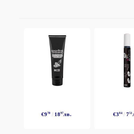
€9
70
18
97
лв.
€3
84
7
51