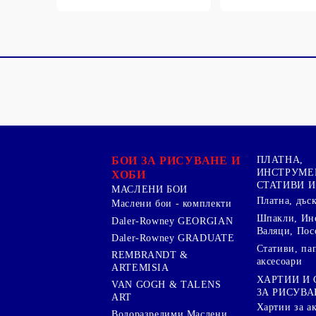
БОИ ЗА РИСУВАНЕ И
ПЛАТНА,
ИНСТРУМЕ
ХОБИ
СТАТИВИ И
МАСЛЕНИ БОИ
Платна, дъс
Маслени бои - комплекти
Шпакли, Ин
Daler-Rowney GEORGIAN
Валяци, Пос
Daler-Rowney GRADUATE
Стативи, па
REMBRANDT &
аксесоари
ARTEMISIA
ХАРТИИ И
VAN GOGH & TALENS
ЗА РИСУВА
ART
Хартии за а
Водоразредими Маслени