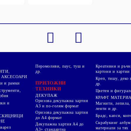
Перомоливи, паус, туш и
Креативни и ръчн
НТИ,
др.
картони и хартии
 АКСЕСОАРИ
Креп, тишу, деко 
ПРИЛОЖНИ
ки и рамки
др.
ТЕХНИКИ
струменти,
Цветен и фигурал
ДЕКУПАЖ
обия
КРАФТ МАТЕРИ
Оризова декупажна хартия
пки и
Магнити, лепила,
А3 и по-голям формат
ленти и др.
Оризова декупажна хартия
Брадс, капси, коп
 СКИЦНИЦИ
до А4 формат
НЕ
Скрабукинг албум
Декупажна хартия А4 до
кварел
материали за тях
А3+ стандартна