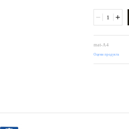
К
К
ИВНИ И ПЕЧАТИ ЗА
ХАРТИИ, ЗАГОТОВКИ ЗА
mat-A4
КАРТИЧКИ, ПЛИКОВЕ
Оцени продукта
 ПЕЧАТИ
Пликове и комплекти загото
картички
РНИ ПЕЧАТИ И
АРИ
Перлени , Металик , Брокат 
хартии
ЗА ВОСЪК И ЦВЕТНИ
Цветни и крафт картони / х
Креативни и ръчни картони 
Креп, тишу, деко велпапе и д
Цветен и фигурален паус