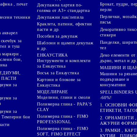
Брокат, пудри, п
афика , печат
Декупажна хартия по-
перли
голяма от А3+ стандартна
Перлички, мозайк
Декупажни лак/лепила
месени техники
пясък
Краклета, патини, ефектни
пасти и др.
Декоративно тикс
 акварел
стикери
Пособия за декупаж
скечбук за
Панделки, ширити
Шаблони и щампи декупаж
стел и туш
тел
и др.
 маркери ,
Деко елементи от 
ЕНКАУСТИКА
аслени бои,
дърво, метал и др
Инструменти и комплекти
ника
за Енкаустика
МАШИНИ И ЩА
МЕДИУМИ,
Восък за Енкаустика
Машини за рязане
 ПАСТИ
подвързване и
Картони и блокове за
диуми за
консумативи
Енкаустика
МОДЕЛИРАНЕ
SPELLBINDERS U
Моделини, глини и смоли
-60%!
диуми за
и
Полимерна глина - PAPA'S
1. ОСНОВНИ ФО
CLAY
ЕТИКЕТИ, ТАГО
диуми за
Полимерна глина - FIMO
 Темперни бои
2. ОРНАМЕНТИ ,
PROFESSIONAL
АЖУРНИ ФОРМИ 
пасти
Полимерна глина - FIMO
3. РАМКИ , КАРТ
SOFT, FIMO EFFECT
КУТИИ , ПЛИКО