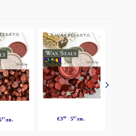
€3
00
5
87
лв.
5
87
лв.
€3