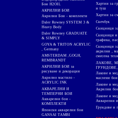
Хартии за гр
Бои H2OIL
и туш
АКРИЛНИ БОИ
Хартии за с
Акрилни Бои - комплекти
Скечбук
Daler Rowney SYSTEM 3 &
Heavy Body
Скицници за
Daler Rowney GRADUATE
Скицници и 
& SIMPLY
графика, па
GOYA & TRITON АCRYLIC
Скицници за
, Germany
акрилни , м
AMSTERDAM ,GOGH,
смесена тех
REMBRANDT
ЛАКОВЕ, 
АКРИЛНИ БОИ за
ГРУНДОВЕ,
рисуване и декорация
Лакове и ме
Акрилно мастило -
маслени бои
ACRYLIC INK
Лакове и ме
АКВАРЕЛНИ И
Акрилни бо
ТЕМПЕРНИ БОИ
Лакове и ме
Акварелни бои -
Акварелни и
КОМПЛЕКТИ
Грундове и 
Японски акварелни бои
GANSAI TAMBI