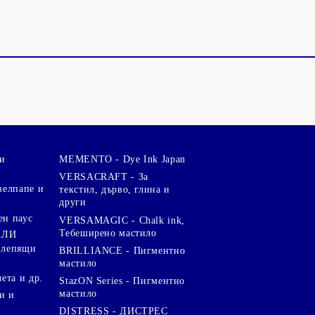
и
MEMENTO - Dye Ink Japan
VERSACRAFT - За
велпапе и
текстил, дърво, глина и
други
ен паус
VERSAMAGIC - Chalk ink,
Тебеширено мастило
АЛИ
 лепящи
BRILLIANCE - Пигментно
мастило
чета и др.
StazON Series - Пигментно
мастило
и и
DISTRESS - ДИСТРЕС