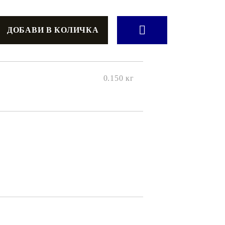
онтури и маркери за текстил
LOVE
омплекти и помощни материали за текстил
10. КОЛЕДНИ , XMAS , ЗИМНИ
ЩАНЦИ
ЕМБОСИНГ / РЕЛЕФ ТЕХНИКА
0.150
кг
вки за
Техника - Топъл ембос
Ембосинг пудри
картони и
Шаблони за релеф и оцветяване с
мастила
артии
Инструменти за релеф
и хартии
Папки за релеф и ембос плочи
р.