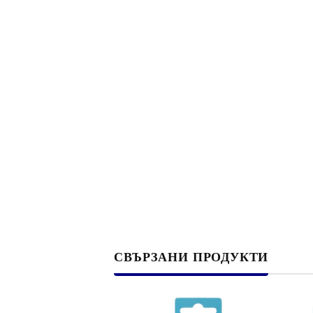
Филц, вълна и пособия за тях
Гумирани листи, пера, шринк пластмаса и др.
Хоби литература
ТАМПОНИ И МАСТИЛА
ДЕКОРАТ
ВОСЪК
Почистващи средства и апликатори за
ГУМЕНИ
мастила
ПОЛИМЕ
MEMENTO - Dye Ink Japan
АКСЕСО
VERSACRAFT - За текстил, дърво,
ПЕЧАТИ 
глина и други
ВОСЪЦИ
СВЪРЗАНИ ПРОДУКТИ
VERSAMAGIC - Chalk ink,
Тебеширено мастило
BRILLIANCE - Пигментно мастило