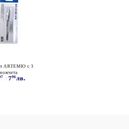
л ARTEMIO с 3
ножчета
07
96
7
лв.