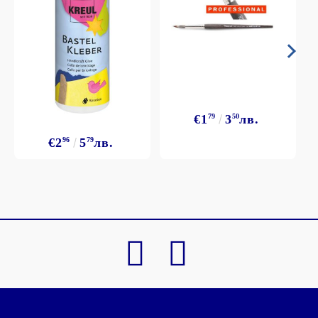
€1
79
3
50
лв.
€2
96
5
79
лв.