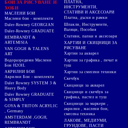
БОИ ЗА РИСУВАНЕ И
ПЛАТНА,
ИНСТРУМЕНТИ,
ХОБИ
СТАТИВИ И АКСЕСОАРИ
МАСЛЕНИ БОИ
Платна, дъски и рамки
Маслени бои - комплекти
Шпакли, Инструменти,
Daler-Rowney GEORGIAN
Валяци, Пособия
Daler-Rowney GRADUATE
Стативи, папки и аксесоари
REMBRANDT &
ARTEMISIA
ХАРТИИ И СКИЦНИЦИ ЗА
РИСУВАНЕ
VAN GOGH & TALENS
Хартии за акварел
ART
Хартии за графика , печат и
Водоразредими Маслени
туш
Бои H2OIL
АКРИЛНИ БОИ
Хартии за смесени техники
Акрилни Бои - комплекти
Скечбук
Daler Rowney SYSTEM 3 &
Скицници за акварел
Heavy Body
Скицници и скечбук за
Daler Rowney GRADUATE
графика, пастел и туш
& SIMPLY
Скицници за маркери ,
GOYA & TRITON АCRYLIC
акрилни , маслени бои,
, Germany
смесена техника
AMSTERDAM ,GOGH,
ЛАКОВЕ, МЕДИУМИ,
REMBRANDT
ГРУНДОВЕ, ПАСТИ