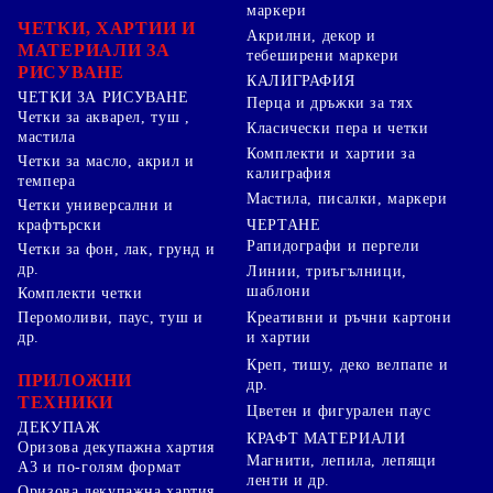
маркери
ЧЕТКИ, ХАРТИИ И
Акрилни, декор и
МАТЕРИАЛИ ЗА
тебеширени маркери
РИСУВАНЕ
КАЛИГРАФИЯ
ЧЕТКИ ЗА РИСУВАНЕ
Перца и дръжки за тях
Четки за акварел, туш ,
Класически пера и четки
мастила
Комплекти и хартии за
Четки за масло, акрил и
калиграфия
темпера
Мастила, писалки, маркери
Четки универсални и
ЧЕРТАНЕ
крафтърски
Рапидографи и пергели
Четки за фон, лак, грунд и
др.
Линии, триъгълници,
шаблони
Комплекти четки
Перомоливи, паус, туш и
Креативни и ръчни картони
др.
и хартии
Креп, тишу, деко велпапе и
ПРИЛОЖНИ
др.
ТЕХНИКИ
Цветен и фигурален паус
ДЕКУПАЖ
КРАФТ МАТЕРИАЛИ
Оризова декупажна хартия
Магнити, лепила, лепящи
А3 и по-голям формат
ленти и др.
Оризова декупажна хартия