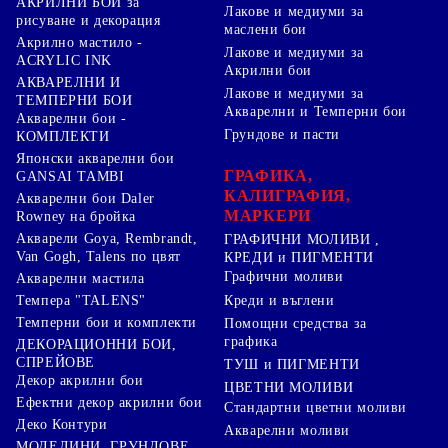
АКРИЛНИ БОИ за
Лакове и медиуми за
рисуване и декорация
маслени бои
Акрилно мастило -
Лакове и медиуми за
ACRYLIC INK
Акрилни бои
АКВАРЕЛНИ И
Лакове и медиуми за
ТЕМПЕРНИ БОИ
Акварелни и Темперни бои
Акварелни бои -
Грундове и пасти
КОМПЛЕКТИ
Японски акварелни бои
ГРАФИКА,
GANSAI TAMBI
КАЛИГРАФИЯ,
Акварелни бои Daler
МАРКЕРИ
Rowney на бройка
Акварели Goya, Rembrandt,
ГРАФИЧНИ МОЛИВИ ,
Van Gogh, Talens по цвят
КРЕДИ и ПИГМЕНТИ
Графични моливи
Акварелни мастила
Креди и въглени
Темпера "TALENS"
Темперни бои и комплекти
Помощни средства за
графика
ДЕКОРАЦИОННИ БОИ,
СПРЕЙОВЕ
ТУШ и ПИГМЕНТИ
Декор акрилни бои
ЦВЕТНИ МОЛИВИ
Ефектни декор акрилни бои
Стандартни цветни моливи
Деко Контури
Акварелни моливи
МОДЕЛИНИ, ГРУНДОВЕ ,