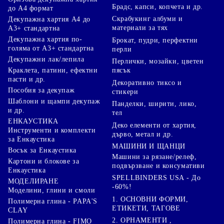
Брадс, капси, копчета и др.
до А4 формат
Скрабукинг албуми и
Декупажна хартия А4 до
материали за тях
А3+ стандартна
Декупажна хартия по-
Брокат, пудри, перфектни
голяма от А3+ стандартна
перли
Декупажни лак/лепила
Перлички, мозайки, цветен
Краклета, патини, ефектни
пясък
пасти и др.
Декоративно тиксо и
Пособия за декупаж
стикери
Шаблони и щампи декупаж
Панделки, ширити, лико,
и др.
тел
ЕНКАУСТИКА
Деко елементи от хартия,
Инструменти и комплекти
дърво, метал и др.
за Енкаустика
МАШИНИ И ЩАНЦИ
Восък за Енкаустика
Машини за рязане/релеф,
Картони и блокове за
подвързване и консумативи
Енкаустика
SPELLBINDERS USA - До
МОДЕЛИРАНЕ
-60%!
Моделини, глини и смоли
1. ОСНОВНИ ФОРМИ,
Полимерна глина - PAPA'S
ЕТИКЕТИ, ТАГОВЕ
CLAY
2. ОРНАМЕНТИ ,
Полимерна глина - FIMO