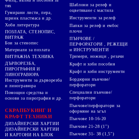
Филц, вълна и пособия за
Шаблони за релеф и
тях
оцветяване с мастила
Гумирани листи, пера,
Инструменти за релеф
шринк пластмаса и др.
Хоби литература
Папки за релеф и ембос
плочи
ПОЗЛАТА, СТЕНОПИС,
ВИТРАЖ
ПЪНЧОВЕ /
Бои за стенопис
ПЕРФОРАТОРИ , РЕЖЕЩИ
Материали за позлата
и ИНСТРУМЕНТИ
Тримери, ножици , резачи
ВИТРАЖНА ТЕХНИКА
ДЪРВОРЕЗБА,
Крафт и хоби пособия
ПИРОГРАФИЯ И
Крафт и хоби инструменти
ЛИНОГРАВЮРА
Бордюрни пънчове/
Инструменти за дърворезба
перфоратори
и линогравюра
Специални пънчове/
Помощни средства и
перфоратори
основи за пирография и др.
Пънчове/перфоратори за
СКРАПБУКИНГ И
оформяне на ъгъл
КРАФТ ТЕХНИКИ
Пънчове 10-16-20
ДИЗАЙНЕРСКИ ХАРТИИ
Пънчове 21-28 (1")
ДИЗАЙНЕРСКИ ХАРТИИ
Пънчове 31- 38 (1,5")
И КАРТОНИ НА БЛОК