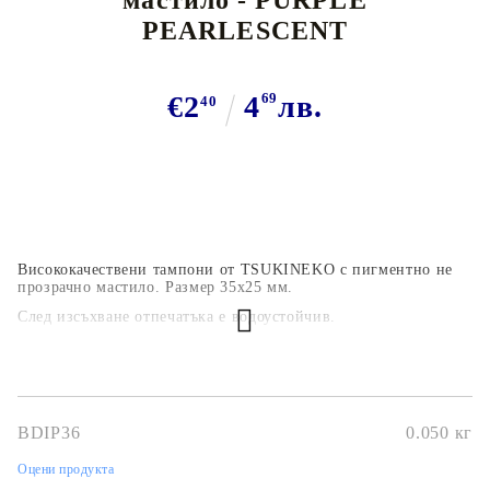
PEARLESCENT
€2
4
69
лв.
40
Висококачествени тампони от TSUKINEKO с пигментно не
прозрачно мастило.
Размер 35х25 мм.
След изсъхване отпечатъка е водоустойчив.
ХАРАКТЕРИСТИКИ ТУК!
BDIP36
0.050
кг
Оцени продукта