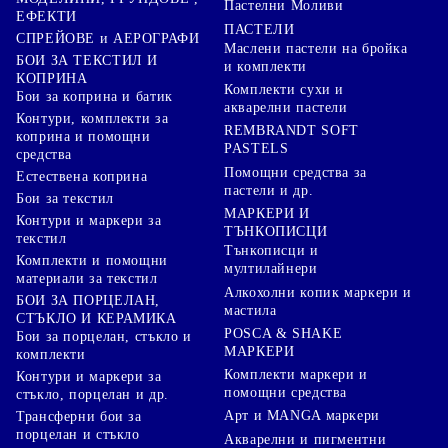
Пастелни Моливи
ЕФЕКТИ
ПАСТЕЛИ
СПРЕЙОВЕ и АЕРОГРАФИ
Маслени пастели на бройка
БОИ ЗА ТЕКСТИЛ И
и комплекти
КОПРИНА
Комплекти сухи и
Бои за коприна и батик
акварелни пастели
Контури, комплекти за
REMBRANDT SOFT
коприна и помощни
PASTELS
средства
Помощни средства за
Естествена коприна
пастели и др.
Бои за текстил
МАРКЕРИ И
Контури и маркери за
ТЪНКОПИСЦИ
текстил
Тънкописци и
Комплекти и помощни
мултилайнери
материали за текстил
Алкохолни копик маркери и
БОИ ЗА ПОРЦЕЛАН,
мастила
СТЪКЛО И КЕРАМИКА
POSCA & SHAKE
Бои за порцелан, стъкло и
МАРКЕРИ
комплекти
Комплекти маркери и
Контури и маркери за
помощни средства
стъкло, порцелан и др.
Арт и MANGA маркери
Трансферни бои за
порцелан и стъкло
Акварелни и пигментни