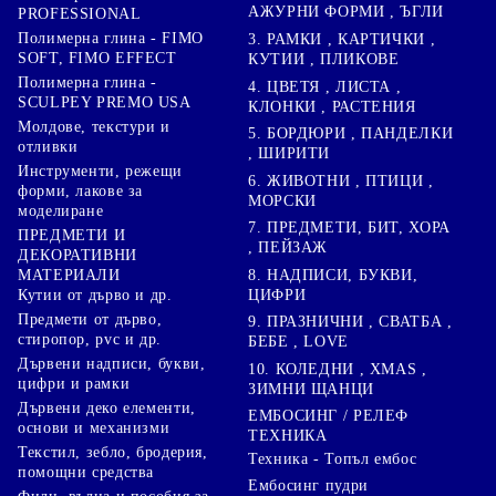
АЖУРНИ ФОРМИ , ЪГЛИ
PROFESSIONAL
Полимерна глина - FIMO
3. РАМКИ , КАРТИЧКИ ,
SOFT, FIMO EFFECT
КУТИИ , ПЛИКОВЕ
Полимерна глина -
4. ЦВЕТЯ , ЛИСТА ,
SCULPEY PREMO USA
КЛОНКИ , РАСТЕНИЯ
Молдове, текстури и
5. БОРДЮРИ , ПАНДЕЛКИ
отливки
, ШИРИТИ
Инструменти, режещи
6. ЖИВОТНИ , ПТИЦИ ,
форми, лакове за
МОРСКИ
моделиране
7. ПРЕДМЕТИ, БИТ, ХОРА
ПРЕДМЕТИ И
, ПЕЙЗАЖ
ДЕКОРАТИВНИ
8. НАДПИСИ, БУКВИ,
МАТЕРИАЛИ
ЦИФРИ
Кутии от дърво и др.
Предмети от дърво,
9. ПРАЗНИЧНИ , СВАТБА ,
стиропор, pvc и др.
БЕБЕ , LOVE
Дървени надписи, букви,
10. КОЛЕДНИ , XMAS ,
цифри и рамки
ЗИМНИ ЩАНЦИ
Дървени деко елементи,
ЕМБОСИНГ / РЕЛЕФ
основи и механизми
ТЕХНИКА
Текстил, зебло, бродерия,
Техника - Топъл ембос
помощни средства
Ембосинг пудри