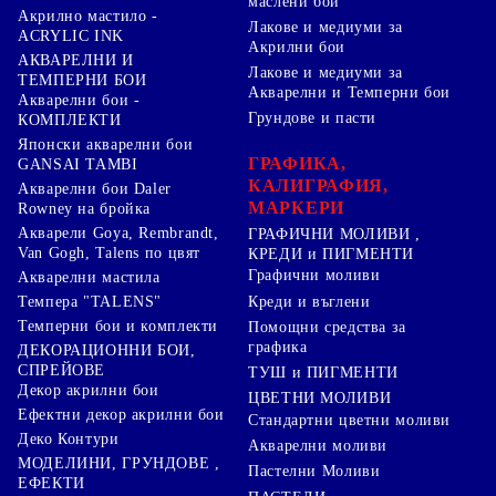
маслени бои
Акрилно мастило -
Лакове и медиуми за
ACRYLIC INK
Акрилни бои
АКВАРЕЛНИ И
Лакове и медиуми за
ТЕМПЕРНИ БОИ
Акварелни и Темперни бои
Акварелни бои -
Грундове и пасти
КОМПЛЕКТИ
Японски акварелни бои
ГРАФИКА,
GANSAI TAMBI
КАЛИГРАФИЯ,
Акварелни бои Daler
МАРКЕРИ
Rowney на бройка
Акварели Goya, Rembrandt,
ГРАФИЧНИ МОЛИВИ ,
Van Gogh, Talens по цвят
КРЕДИ и ПИГМЕНТИ
Графични моливи
Акварелни мастила
Креди и въглени
Темпера "TALENS"
Темперни бои и комплекти
Помощни средства за
графика
ДЕКОРАЦИОННИ БОИ,
СПРЕЙОВЕ
ТУШ и ПИГМЕНТИ
Декор акрилни бои
ЦВЕТНИ МОЛИВИ
Ефектни декор акрилни бои
Стандартни цветни моливи
Деко Контури
Акварелни моливи
МОДЕЛИНИ, ГРУНДОВЕ ,
Пастелни Моливи
ЕФЕКТИ