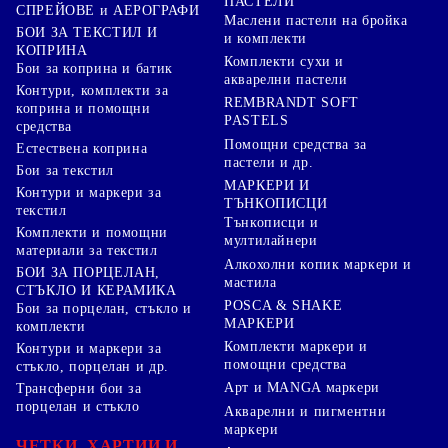
ПАСТЕЛИ
СПРЕЙОВЕ и АЕРОГРАФИ
Маслени пастели на бройка
БОИ ЗА ТЕКСТИЛ И
и комплекти
КОПРИНА
Комплекти сухи и
Бои за коприна и батик
акварелни пастели
Контури, комплекти за
REMBRANDT SOFT
коприна и помощни
PASTELS
средства
Помощни средства за
Естествена коприна
пастели и др.
Бои за текстил
МАРКЕРИ И
Контури и маркери за
ТЪНКОПИСЦИ
текстил
Тънкописци и
Комплекти и помощни
мултилайнери
материали за текстил
Алкохолни копик маркери и
БОИ ЗА ПОРЦЕЛАН,
мастила
СТЪКЛО И КЕРАМИКА
POSCA & SHAKE
Бои за порцелан, стъкло и
МАРКЕРИ
комплекти
Комплекти маркери и
Контури и маркери за
помощни средства
стъкло, порцелан и др.
Арт и MANGA маркери
Трансферни бои за
порцелан и стъкло
Акварелни и пигментни
маркери
ЧЕТКИ, ХАРТИИ И