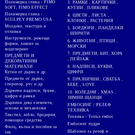
Полимерна глина - FIMO
3. РАМКИ , КАРТИЧКИ ,
SOFT, FIMO EFFECT
КУТИИ , ПЛИКОВЕ
Полимерна глина -
4. ЦВЕТЯ , ЛИСТА ,
SCULPEY PREMO USA
КЛОНКИ , РАСТЕНИЯ
Молдове, текстури и
5. БОРДЮРИ , ПАНДЕЛКИ
отливки
, ШИРИТИ
Инструменти, режещи
6. ЖИВОТНИ , ПТИЦИ ,
форми, лакове за
МОРСКИ
моделиране
7. ПРЕДМЕТИ, БИТ, ХОРА
ПРЕДМЕТИ И
, ПЕЙЗАЖ
ДЕКОРАТИВНИ
8. НАДПИСИ, БУКВИ,
МАТЕРИАЛИ
ЦИФРИ
Кутии от дърво и др.
Предмети от дърво,
9. ПРАЗНИЧНИ , СВАТБА ,
стиропор, pvc и др.
БЕБЕ , LOVE
Дървени надписи, букви,
10. КОЛЕДНИ , XMAS ,
цифри и рамки
ЗИМНИ ЩАНЦИ
Дървени деко елементи,
ЕМБОСИНГ / РЕЛЕФ
основи и механизми
ТЕХНИКА
Текстил, зебло, бродерия,
Техника - Топъл ембос
помощни средства
Ембосинг пудри
Филц, вълна и пособия за
Шаблони за релеф и
тях