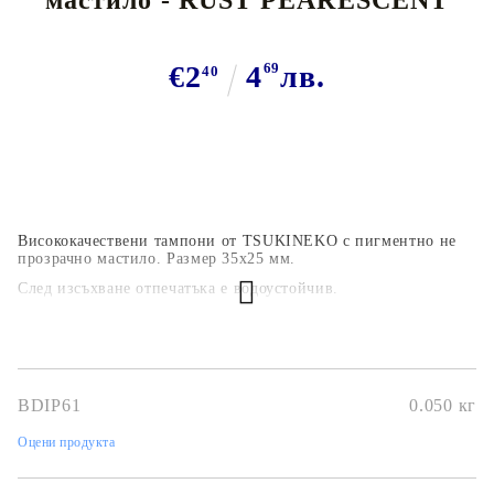
€2
4
69
лв.
40
Висококачествени тампони от TSUKINEKO с пигментно не
прозрачно мастило.
Размер 35х25 мм.
След изсъхване отпечатъка е водоустойчив.
ХАРАКТЕРИСТИКИ ТУК!
BDIP61
0.050
кг
Оцени продукта