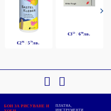
€3
53
6
90
лв.
€2
96
5
79
лв.
БОИ ЗА РИСУВАНЕ И
ПЛАТНА,
ИНСТРУМЕНТИ,
ХОБИ