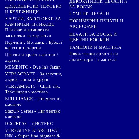
ДЕКОРАТИВНИ ПЕЧАТИ и
ДИЗАЙНЕРСКИ ТЕФТЕРИ
ЗА ВОСЪК
И БЕЛЕЖНИЦИ
ГУМЕНИ ПЕЧАТИ
ХАРТИИ, ЗАГОТОВКИ ЗА
ПОЛИМЕРНИ ПЕЧАТИ И
КАРТИЧКИ, ПЛИКОВЕ
АКСЕСОАРИ
Пликове и комплекти
ПЕЧАТИ ЗА ВОСЪК И
заготовки за картички
ЦВЕТНИ ВОСЪЦИ
Перлени , Металик , Брокат
ТАМПОНИ И МАСТИЛА
картони и хартии
Почистващи средства и
Цветни и крафт картони /
апликатори за мастила
хартии
MEMENTO - Dye Ink Japan
VERSACRAFT - За текстил,
дърво, глина и други
VERSAMAGIC - Chalk ink,
Тебеширено мастило
BRILLIANCE - Пигментно
мастило
StazON Series - Пигментно
мастило
DISTRESS - ДИСТРЕС
VERSAFINE & ARCHIVAL
INK - Super fine pigment &