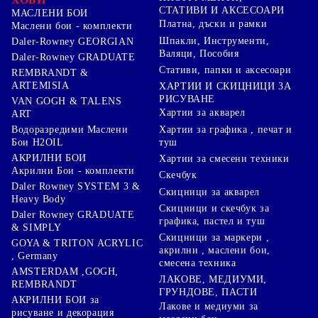
СТАТИВИ И АКСЕСОАРИ
МАСЛЕНИ БОИ
Платна, дъски и рамки
Маслени бои - комплекти
Шпакли, Инструменти,
Daler-Rowney GEORGIAN
Валяци, Пособия
Daler-Rowney GRADUATE
Стативи, папки и аксесоари
REMBRANDT &
ARTEMISIA
ХАРТИИ И СКИЦНИЦИ ЗА
РИСУВАНЕ
VAN GOGH & TALENS
Хартии за акварел
ART
Хартии за графика , печат и
Водоразредими Маслени
туш
Бои H2OIL
АКРИЛНИ БОИ
Хартии за смесени техники
Акрилни Бои - комплекти
Скечбук
Daler Rowney SYSTEM 3 &
Скицници за акварел
Heavy Body
Скицници и скечбук за
Daler Rowney GRADUATE
графика, пастел и туш
& SIMPLY
Скицници за маркери ,
GOYA & TRITON АCRYLIC
акрилни , маслени бои,
, Germany
смесена техника
AMSTERDAM ,GOGH,
ЛАКОВЕ, МЕДИУМИ,
REMBRANDT
ГРУНДОВЕ, ПАСТИ
АКРИЛНИ БОИ за
Лакове и медиуми за
рисуване и декорация