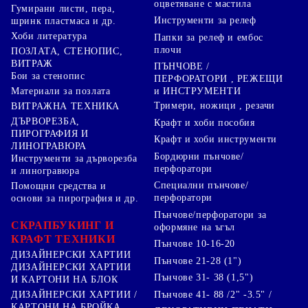
оцветяване с мастила
Гумирани листи, пера,
Инструменти за релеф
шринк пластмаса и др.
Хоби литература
Папки за релеф и ембос
плочи
ПОЗЛАТА, СТЕНОПИС,
ВИТРАЖ
ПЪНЧОВЕ /
Бои за стенопис
ПЕРФОРАТОРИ , РЕЖЕЩИ
Материали за позлата
и ИНСТРУМЕНТИ
Тримери, ножици , резачи
ВИТРАЖНА ТЕХНИКА
ДЪРВОРЕЗБА,
Крафт и хоби пособия
ПИРОГРАФИЯ И
Крафт и хоби инструменти
ЛИНОГРАВЮРА
Бордюрни пънчове/
Инструменти за дърворезба
перфоратори
и линогравюра
Специални пънчове/
Помощни средства и
перфоратори
основи за пирография и др.
Пънчове/перфоратори за
СКРАПБУКИНГ И
оформяне на ъгъл
КРАФТ ТЕХНИКИ
Пънчове 10-16-20
ДИЗАЙНЕРСКИ ХАРТИИ
Пънчове 21-28 (1")
ДИЗАЙНЕРСКИ ХАРТИИ
Пънчове 31- 38 (1,5")
И КАРТОНИ НА БЛОК
Пънчове 41- 88 /2" -3.5" /
ДИЗАЙНЕРСКИ ХАРТИИ /
КАРТОНИ НА БРОЙКА