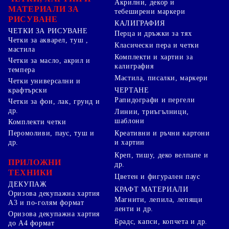
Акрилни, декор и
МАТЕРИАЛИ ЗА
тебеширени маркери
РИСУВАНЕ
КАЛИГРАФИЯ
ЧЕТКИ ЗА РИСУВАНЕ
Перца и дръжки за тях
Четки за акварел, туш ,
Класически пера и четки
мастила
Комплекти и хартии за
Четки за масло, акрил и
калиграфия
темпера
Мастила, писалки, маркери
Четки универсални и
ЧЕРТАНЕ
крафтърски
Рапидографи и пергели
Четки за фон, лак, грунд и
др.
Линии, триъгълници,
шаблони
Комплекти четки
Перомоливи, паус, туш и
Креативни и ръчни картони
др.
и хартии
Креп, тишу, деко велпапе и
ПРИЛОЖНИ
др.
ТЕХНИКИ
Цветен и фигурален паус
ДЕКУПАЖ
КРАФТ МАТЕРИАЛИ
Оризова декупажна хартия
Магнити, лепила, лепящи
А3 и по-голям формат
ленти и др.
Оризова декупажна хартия
Брадс, капси, копчета и др.
до А4 формат