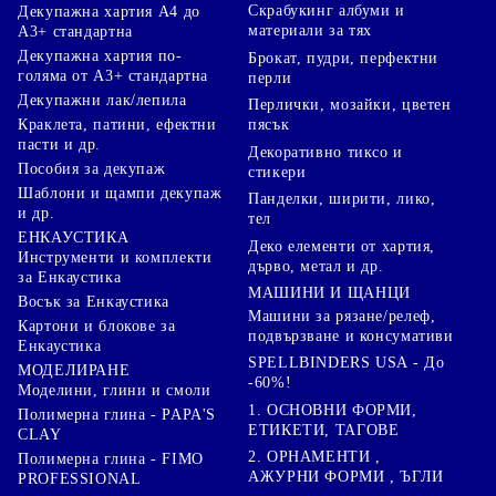
Скрабукинг албуми и
Декупажна хартия А4 до
материали за тях
А3+ стандартна
Декупажна хартия по-
Брокат, пудри, перфектни
голяма от А3+ стандартна
перли
Декупажни лак/лепила
Перлички, мозайки, цветен
Краклета, патини, ефектни
пясък
пасти и др.
Декоративно тиксо и
Пособия за декупаж
стикери
Шаблони и щампи декупаж
Панделки, ширити, лико,
и др.
тел
ЕНКАУСТИКА
Деко елементи от хартия,
Инструменти и комплекти
дърво, метал и др.
за Енкаустика
МАШИНИ И ЩАНЦИ
Восък за Енкаустика
Машини за рязане/релеф,
Картони и блокове за
подвързване и консумативи
Енкаустика
SPELLBINDERS USA - До
МОДЕЛИРАНЕ
-60%!
Моделини, глини и смоли
1. ОСНОВНИ ФОРМИ,
Полимерна глина - PAPA'S
ЕТИКЕТИ, ТАГОВЕ
CLAY
2. ОРНАМЕНТИ ,
Полимерна глина - FIMO
АЖУРНИ ФОРМИ , ЪГЛИ
PROFESSIONAL