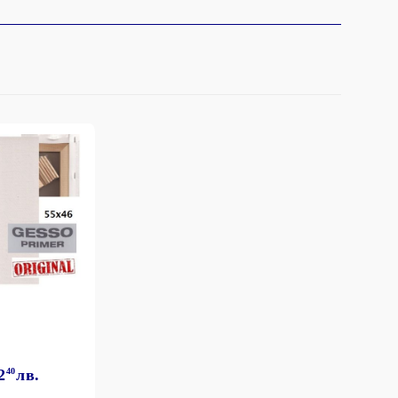
2
40
лв.