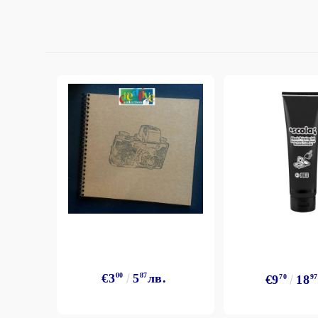
€3
00
5
87
лв.
€9
70
18
97