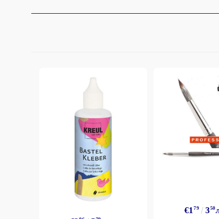
€1
79
3
50