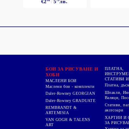
€2
96
5
79
лв.
БОИ ЗА РИСУВАНЕ И
ПЛАТНА,
ИНСТРУМЕ
ХОБИ
СТАТИВИ И
МАСЛЕНИ БОИ
Платна, дъс
Маслени бои - комплекти
Шпакли, Ин
Daler-Rowney GEORGIAN
Валяци, Пос
Daler-Rowney GRADUATE
Стативи, па
REMBRANDT &
аксесоари
ARTEMISIA
ХАРТИИ И
VAN GOGH & TALENS
ЗА РИСУВА
ART
Хартии за а