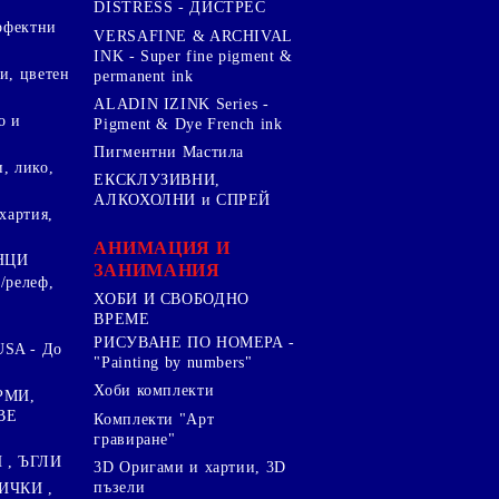
DISTRESS - ДИСТРЕС
ерфектни
VERSAFINE & ARCHIVAL
INK - Super fine pigment &
и, цветен
permanent ink
ALADIN IZINK Series -
о и
Pigment & Dye French ink
Пигментни Мастила
, лико,
ЕКСКЛУЗИВНИ,
АЛКОХОЛНИ и СПРЕЙ
хартия,
.
АНИМАЦИЯ И
НЦИ
ЗАНИМАНИЯ
/релеф,
ХОБИ И СВОБОДНО
ВРЕМЕ
РИСУВАНЕ ПО НОМЕРА -
SA - До
"Painting by numbers"
Хоби комплекти
РМИ,
ВЕ
Комплекти "Арт
гравиране"
, ЪГЛИ
3D Оригами и хартии, 3D
пъзели
ИЧКИ ,