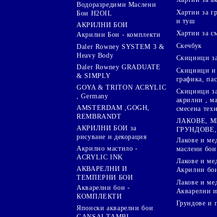
Водоразредими Маслени
Хартии за гр
Бои H2OIL
и туш
АКРИЛНИ БОИ
Хартии за с
Акрилни Бои - комплекти
Скечбук
Daler Rowney SYSTEM 3 &
Heavy Body
Скицници за
Daler Rowney GRADUATE
Скицници и 
& SIMPLY
графика, па
GOYA & TRITON АCRYLIC
Скицници за
, Germany
акрилни , м
AMSTERDAM ,GOGH,
смесена тех
REMBRANDT
ЛАКОВЕ, 
АКРИЛНИ БОИ за
ГРУНДОВЕ,
рисуване и декорация
Лакове и ме
Акрилно мастило -
маслени бои
ACRYLIC INK
Лакове и ме
АКВАРЕЛНИ И
Акрилни бо
ТЕМПЕРНИ БОИ
Лакове и ме
Акварелни бои -
Акварелни и
КОМПЛЕКТИ
Грундове и 
Японски акварелни бои
GANSAI TAMBI