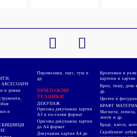
Перомоливи, паус, туш и
Креативни и ръчн
НТИ,
др.
картони и хартии
 АКСЕСОАРИ
Креп, тишу, деко 
ПРИЛОЖНИ
ки и рамки
др.
ТЕХНИКИ
струменти,
Цветен и фигурал
ДЕКУПАЖ
обия
КРАФТ МАТЕРИ
Оризова декупажна хартия
пки и
Магнити, лепила,
А3 и по-голям формат
ленти и др.
Оризова декупажна хартия
Брадс, капси, коп
 СКИЦНИЦИ
до А4 формат
НЕ
Скрабукинг албум
Декупажна хартия А4 до
кварел