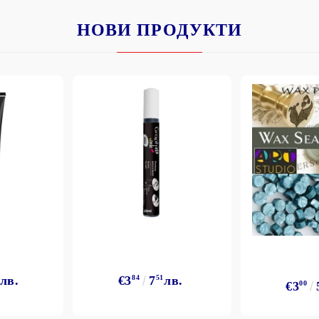
НОВИ ПРОДУКТИ
Моят профил
Вход
Регистрация
BGN
EUR
BG
EN
лв.
€3
84
7
51
лв.
€3
00