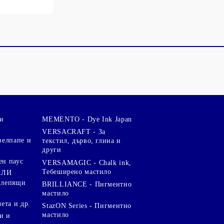
и
MEMENTO - Dye Ink Japan
VERSACRAFT - За
велпапе и
текстил, дърво, глина и
други
ен паус
VERSAMAGIC - Chalk ink,
Тебеширено мастило
АЛИ
 лепящи
BRILLIANCE - Пигментно
мастило
чета и др.
StazON Series - Пигментно
мастило
и и