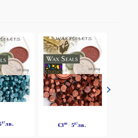
5
87
лв.
€3
€3
00
5
87
лв.