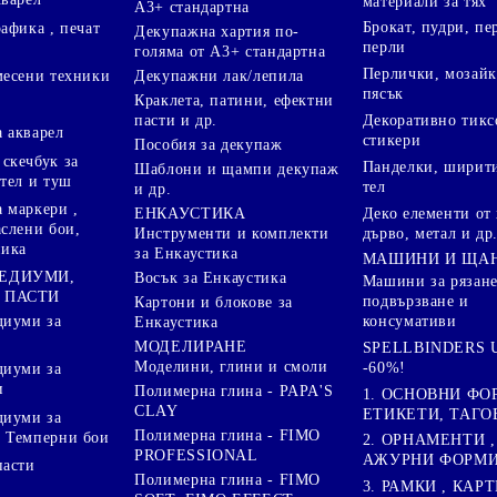
материали за тях
А3+ стандартна
Брокат, пудри, п
афика , печат
Декупажна хартия по-
перли
голяма от А3+ стандартна
Перлички, мозайк
Декупажни лак/лепила
месени техники
пясък
Краклета, патини, ефектни
пасти и др.
Декоративно тикс
 акварел
стикери
Пособия за декупаж
скечбук за
Панделки, ширити
Шаблони и щампи декупаж
стел и туш
тел
и др.
 маркери ,
Деко елементи от 
ЕНКАУСТИКА
аслени бои,
дърво, метал и др
Инструменти и комплекти
ника
за Енкаустика
МАШИНИ И ЩА
МЕДИУМИ,
Восък за Енкаустика
Машини за рязане
 ПАСТИ
подвързване и
Картони и блокове за
диуми за
консумативи
Енкаустика
МОДЕЛИРАНЕ
SPELLBINDERS U
Моделини, глини и смоли
-60%!
диуми за
и
Полимерна глина - PAPA'S
1. ОСНОВНИ ФО
CLAY
ЕТИКЕТИ, ТАГО
диуми за
Полимерна глина - FIMO
 Темперни бои
2. ОРНАМЕНТИ ,
PROFESSIONAL
АЖУРНИ ФОРМИ 
пасти
Полимерна глина - FIMO
3. РАМКИ , КАРТ