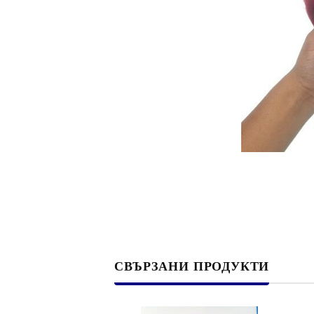
Филц, вълна и пособия за тях
Гумирани листи, пера, шринк пластмаса и др.
Хоби литература
ТАМПОНИ И МАСТИЛА
ДЕКОРАТ
ВОСЪК
Почистващи средства и апликатори за
ГУМЕНИ
мастила
ПОЛИМЕ
MEMENTO - Dye Ink Japan
АКСЕСО
VERSACRAFT - За текстил, дърво,
ПЕЧАТИ 
глина и други
ВОСЪЦИ
VERSAMAGIC - Chalk ink,
СВЪРЗАНИ ПРОДУКТИ
Тебеширено мастило
BRILLIANCE - Пигментно мастило