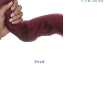
К
Оцени продукта
К
ИВНИ И ПЕЧАТИ ЗА
ХАРТИИ, ЗАГОТОВКИ ЗА
КАРТИЧКИ, ПЛИКОВЕ
 ПЕЧАТИ
Пликове и комплекти загото
Tweet
картички
РНИ ПЕЧАТИ И
АРИ
Перлени , Металик , Брокат 
хартии
ЗА ВОСЪК И ЦВЕТНИ
Цветни и крафт картони / х
Креативни и ръчни картони 
Креп, тишу, деко велпапе и д
Цветен и фигурален паус