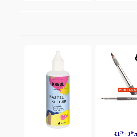
€1
79
3
50
л