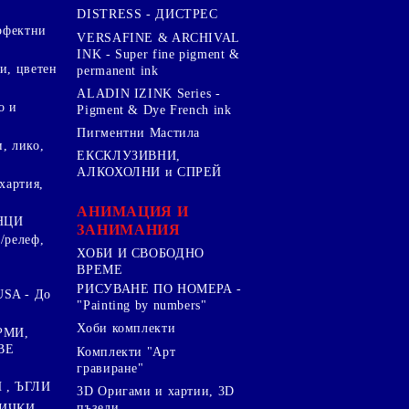
DISTRESS - ДИСТРЕС
ерфектни
VERSAFINE & ARCHIVAL
INK - Super fine pigment &
и, цветен
permanent ink
ALADIN IZINK Series -
о и
Pigment & Dye French ink
Пигментни Мастила
, лико,
ЕКСКЛУЗИВНИ,
АЛКОХОЛНИ и СПРЕЙ
хартия,
.
АНИМАЦИЯ И
НЦИ
ЗАНИМАНИЯ
/релеф,
ХОБИ И СВОБОДНО
ВРЕМЕ
РИСУВАНЕ ПО НОМЕРА -
SA - До
"Painting by numbers"
Хоби комплекти
РМИ,
ВЕ
Комплекти "Арт
гравиране"
, ЪГЛИ
3D Оригами и хартии, 3D
пъзели
ИЧКИ ,