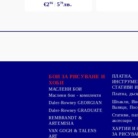
€2
96
5
79
лв.
БОИ ЗА РИСУВАНЕ И
ПЛАТНА,
ИНСТРУМЕ
ХОБИ
СТАТИВИ И
МАСЛЕНИ БОИ
Платна, дъс
Маслени бои - комплекти
Шпакли, Ин
Daler-Rowney GEORGIAN
Валяци, Пос
Daler-Rowney GRADUATE
Стативи, па
REMBRANDT &
аксесоари
ARTEMISIA
ХАРТИИ И
VAN GOGH & TALENS
ЗА РИСУВА
ART