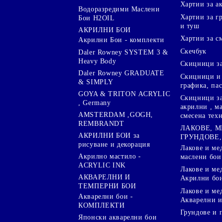
Хартии за а
Водоразредими Маслени
Хартии за гр
Бои H2OIL
и туш
АКРИЛНИ БОИ
Хартии за с
Акрилни Бои - комплекти
Скечбук
Daler Rowney SYSTEM 3 &
Heavy Body
Скицници за
Daler Rowney GRADUATE
Скицници и 
& SIMPLY
графика, па
GOYA & TRITON АCRYLIC
Скицници за
, Germany
акрилни , м
AMSTERDAM ,GOGH,
смесена тех
REMBRANDT
ЛАКОВЕ, 
АКРИЛНИ БОИ за
ГРУНДОВЕ,
рисуване и декорация
Лакове и ме
Акрилно мастило -
маслени бои
ACRYLIC INK
Лакове и ме
АКВАРЕЛНИ И
Акрилни бо
ТЕМПЕРНИ БОИ
Лакове и ме
Акварелни бои -
Акварелни и
КОМПЛЕКТИ
Грундове и 
Японски акварелни бои