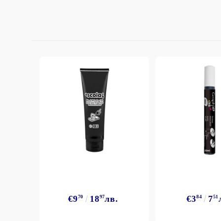
StazON Series - Пигментно мастило
DISTRESS - ДИСТРЕС
VERSAFINE & ARCHIVAL INK -
Super fine pigment & permanent ink
ALADIN IZINK Series - Pigment & Dye
French ink
Пигментни Мастила
ЕКСКЛУЗИВНИ, АЛКОХОЛНИ и
СПРЕЙ
€9
70
18
97
лв.
€3
84
7
51