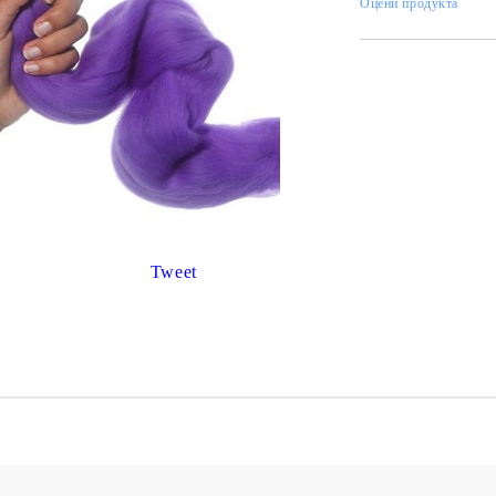
К
Оцени продукта
К
ИВНИ И ПЕЧАТИ ЗА
ХАРТИИ, ЗАГОТОВКИ ЗА
КАРТИЧКИ, ПЛИКОВЕ
 ПЕЧАТИ
Пликове и комплекти загото
Tweet
картички
РНИ ПЕЧАТИ И
АРИ
Перлени , Металик , Брокат 
хартии
ЗА ВОСЪК И ЦВЕТНИ
Цветни и крафт картони / х
Креативни и ръчни картони 
Креп, тишу, деко велпапе и д
Цветен и фигурален паус