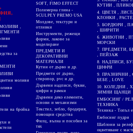
SOFT, FIMO EFFECT
КУТИИ , ПЛИКО
,
Полимерна глина -
4. ЦВЕТЯ , ЛИСТ
ФИЯ,
SCULPEY PREMO USA
КЛОНКИ , РАСТ
И
Молдове, текстури и
5. БОРДЮРИ , 
МОЛИВИ ,
отливки
, ШИРИТИ
ПИГМЕНТИ
Инструменти, режещи
6. ЖИВОТНИ , П
оливи
форми, лакове за
МОРСКИ
моделиране
лени
7. ПРЕДМЕТИ, Б
ПРЕДМЕТИ И
дства за
, ПЕЙЗАЖ
ДЕКОРАТИВНИ
МАТЕРИАЛИ
8. НАДПИСИ, БУ
ГМЕНТИ
Кутии от дърво и др.
ЦИФРИ
Предмети от дърво,
ОЛИВИ
9. ПРАЗНИЧНИ , 
стиропор, pvc и др.
БЕБЕ , LOVE
цветни моливи
Дървени надписи, букви,
10. КОЛЕДНИ , X
моливи
цифри и рамки
ЗИМНИ ЩАНЦИ
оливи
Дървени деко елементи,
ЕМБОСИНГ / РЕ
основи и механизми
ТЕХНИКА
Текстил, зебло, бродерия,
тели на бройка
Техника - Топъл 
помощни средства
Ембосинг пудри
Филц, вълна и пособия за
ухи и
Шаблони за релеф
тях
астели
оцветяване с маст
Гумирани листи, пера,