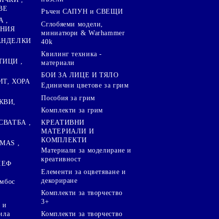
ВЕ
Ръчен САПУН и СВЕЩИ
А ,
Сглобяеми модели,
ЕНИЯ
миниатюри & Warhammer
ПАНДЕЛКИ
40k
Квилинг техника -
ТИЦИ ,
материали
БОИ ЗА ЛИЦЕ И ТЯЛО
ИТ, ХОРА
Единични цветове за грим
Пособия за грим
КВИ,
Комплекти за грим
СВАТБА ,
КРЕАТИВНИ
МАТЕРИАЛИ И
КОМПЛЕКТИ
MAS ,
Mатериали за моделиране и
креативност
ЛЕФ
Елементи за оцветяване и
декориране
ембос
Комплекти за творчество
3+
 и
ила
Комплекти за творчество