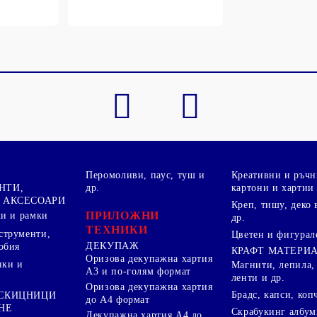
Перомоливи, паус, туш и
Креативни и ръчн
НТИ,
др.
картони и хартии
 АКСЕСОАРИ
Креп, тишу, деко 
ПРИЛОЖНИ
ки и рамки
др.
ТЕХНИКИ
струменти,
Цветен и фигурал
ДЕКУПАЖ
обия
КРАФТ МАТЕРИ
Оризова декупажна хартия
пки и
Магнити, лепила,
А3 и по-голям формат
ленти и др.
Оризова декупажна хартия
Брадс, капси, коп
 СКИЦНИЦИ
до А4 формат
НЕ
Скрабукинг албум
Декупажна хартия А4 до