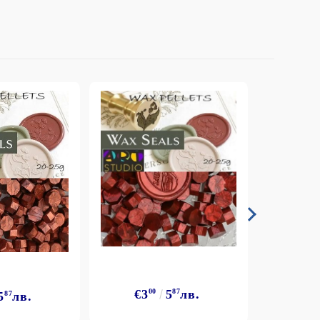
€3
€3
00
5
87
лв.
5
87
лв.