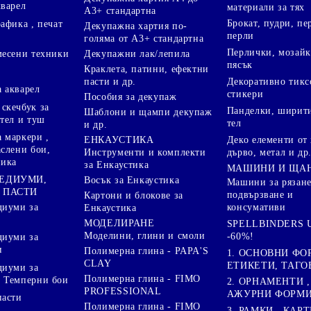
кварел
материали за тях
А3+ стандартна
Брокат, пудри, п
афика , печат
Декупажна хартия по-
перли
голяма от А3+ стандартна
Перлички, мозайк
Декупажни лак/лепила
месени техники
пясък
Краклета, патини, ефектни
пасти и др.
Декоративно тикс
 акварел
стикери
Пособия за декупаж
скечбук за
Панделки, ширити
Шаблони и щампи декупаж
стел и туш
тел
и др.
 маркери ,
Деко елементи от 
ЕНКАУСТИКА
аслени бои,
дърво, метал и др
Инструменти и комплекти
ника
за Енкаустика
МАШИНИ И ЩА
МЕДИУМИ,
Восък за Енкаустика
Машини за рязане
 ПАСТИ
подвързване и
Картони и блокове за
диуми за
консумативи
Енкаустика
МОДЕЛИРАНЕ
SPELLBINDERS U
Моделини, глини и смоли
-60%!
диуми за
и
Полимерна глина - PAPA'S
1. ОСНОВНИ ФО
CLAY
ЕТИКЕТИ, ТАГО
диуми за
Полимерна глина - FIMO
 Темперни бои
2. ОРНАМЕНТИ ,
PROFESSIONAL
АЖУРНИ ФОРМИ 
пасти
Полимерна глина - FIMO
3. РАМКИ , КАРТ