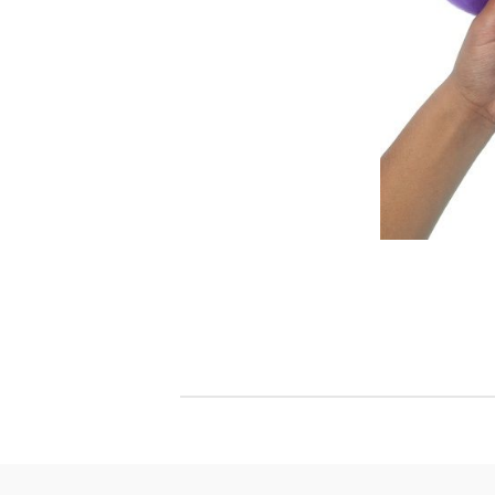
Филц, вълна и пособия за тях
Гумирани листи, пера, шринк пластмаса и др.
Хоби литература
ТАМПОНИ И МАСТИЛА
ДЕКОРАТ
ВОСЪК
Почистващи средства и апликатори за
ГУМЕНИ
мастила
ПОЛИМЕ
MEMENTO - Dye Ink Japan
АКСЕСО
VERSACRAFT - За текстил, дърво,
ПЕЧАТИ 
глина и други
ВОСЪЦИ
VERSAMAGIC - Chalk ink,
Тебеширено мастило
BRILLIANCE - Пигментно мастило