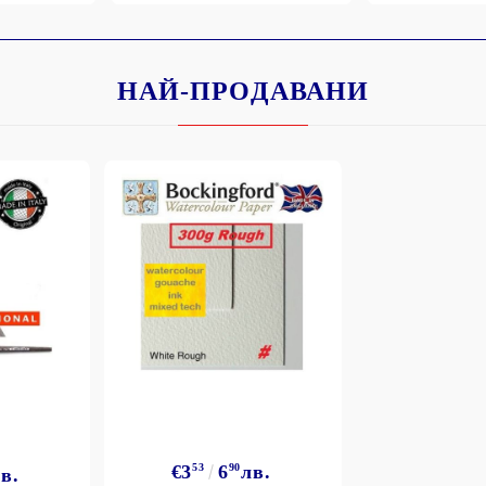
НАЙ-ПРОДАВАНИ
Моят профил
Вход
Регистрация
BGN
EUR
BG
EN
€3
53
6
90
лв.
в.