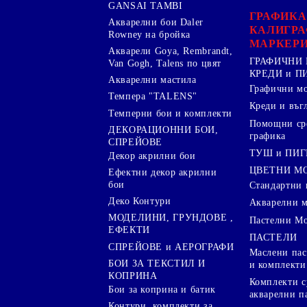
GANSAI TAMBI
ГРАФИКА
Акварелни бои Daler
КАЛИГРА
Rowney на бройка
МАРКЕР
Акварели Goya, Rembrandt,
ГРАФИЧНИ 
Van Gogh, Talens по цвят
КРЕДИ и 
Акварелни мастила
Графични м
Темпера "TALENS"
Креди и въг
Темперни бои и комплекти
Помощни сре
ДЕКОРАЦИОННИ БОИ,
графика
СПРЕЙОВЕ
ТУШ и ПИ
Декор акрилни бои
ЦВЕТНИ М
Ефектни декор акрилни
бои
Стандартни 
Деко Контури
Акварелни 
МОДЕЛИНИ, ГРУНДОВЕ ,
Пастелни М
ЕФЕКТИ
ПАСТЕЛИ
СПРЕЙОВЕ и АЕРОГРАФИ
Маслени пас
БОИ ЗА ТЕКСТИЛ И
и комплекти
КОПРИНА
Комплекти с
Бои за коприна и батик
акварелни п
Контури, комплекти за