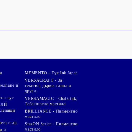
и
MEMENTO - Dye Ink Japan
VERSACRAFT - За
велпапе и
текстил, дърво, глина и
други
ен паус
VERSAMAGIC - Chalk ink,
Тебеширено мастило
АЛИ
 лепящи
BRILLIANCE - Пигментно
мастило
чета и др.
StazON Series - Пигментно
мастило
и и