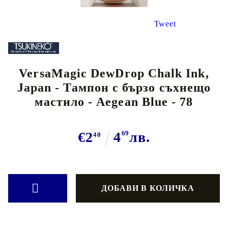
Tweet
VersaMagic DewDrop Chalk Ink,
Japan - Тампон с бързо съхнещо
мастило - Aegean Blue - 78
€2
4
69
лв.
40