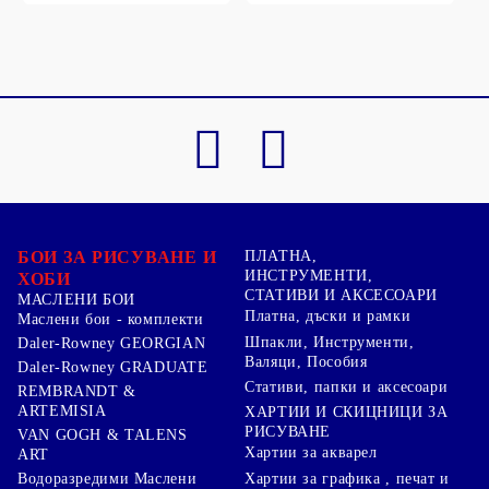
БОИ ЗА РИСУВАНЕ И
ПЛАТНА,
ИНСТРУМЕНТИ,
ХОБИ
СТАТИВИ И АКСЕСОАРИ
МАСЛЕНИ БОИ
Платна, дъски и рамки
Маслени бои - комплекти
Шпакли, Инструменти,
Daler-Rowney GEORGIAN
Валяци, Пособия
Daler-Rowney GRADUATE
Стативи, папки и аксесоари
REMBRANDT &
ARTEMISIA
ХАРТИИ И СКИЦНИЦИ ЗА
РИСУВАНЕ
VAN GOGH & TALENS
Хартии за акварел
ART
Хартии за графика , печат и
Водоразредими Маслени