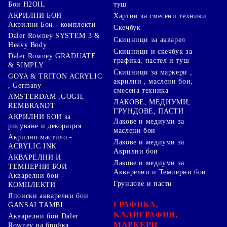
туш
Бои H2OIL
АКРИЛНИ БОИ
Хартии за смесени техники
Акрилни Бои - комплекти
Скечбук
Daler Rowney SYSTEM 3 &
Скицници за акварел
Heavy Body
Скицници и скечбук за
Daler Rowney GRADUATE
графика, пастел и туш
& SIMPLY
Скицници за маркери ,
GOYA & TRITON АCRYLIC
акрилни , маслени бои,
, Germany
смесена техника
AMSTERDAM ,GOGH,
ЛАКОВЕ, МЕДИУМИ,
REMBRANDT
ГРУНДОВЕ, ПАСТИ
АКРИЛНИ БОИ за
Лакове и медиуми за
рисуване и декорация
маслени бои
Акрилно мастило -
Лакове и медиуми за
ACRYLIC INK
Акрилни бои
АКВАРЕЛНИ И
Лакове и медиуми за
ТЕМПЕРНИ БОИ
Акварелни и Темперни бои
Акварелни бои -
Грундове и пасти
КОМПЛЕКТИ
Японски акварелни бои
ГРАФИКА,
GANSAI TAMBI
КАЛИГРАФИЯ,
Акварелни бои Daler
МАРКЕРИ
Rowney на бройка