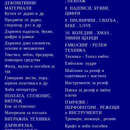
, ПЕЙЗАЖ
ДЕКОРАТИВНИ
8. НАДПИСИ, БУКВИ,
МАТЕРИАЛИ
ЦИФРИ
Кутии от дърво и др.
Предмети от дърво,
9. ПРАЗНИЧНИ , СВАТБА ,
стиропор, pvc и др.
БЕБЕ , LOVE
Дървени надписи, букви,
10. КОЛЕДНИ , XMAS ,
цифри и рамки
ЗИМНИ ЩАНЦИ
Дървени деко елементи,
ЕМБОСИНГ / РЕЛЕФ
основи и механизми
ТЕХНИКА
Текстил, зебло, бродерия,
Техника - Топъл ембос
помощни средства
Ембосинг пудри
Филц, вълна и пособия за
Шаблони за релеф и
тях
оцветяване с мастила
Гумирани листи, пера,
Инструменти за релеф
шринк пластмаса и др.
Хоби литература
Папки за релеф и ембос
плочи
ПОЗЛАТА, СТЕНОПИС,
ВИТРАЖ
ПЪНЧОВЕ /
Бои за стенопис
ПЕРФОРАТОРИ , РЕЖЕЩИ
Материали за позлата
и ИНСТРУМЕНТИ
Тримери, ножици , резачи
ВИТРАЖНА ТЕХНИКА
ДЪРВОРЕЗБА,
Крафт и хоби пособия