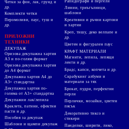
Рапидографи и пергели
Четки за фон, лак, грунд и
др.
Линии, триъгълници,
шаблони
Комплекти четки
Перомоливи, паус, туш и
Креативни и ръчни картони
др.
и хартии
Креп, тишу, деко велпапе и
ПРИЛОЖНИ
др.
ТЕХНИКИ
Цветен и фигурален паус
ДЕКУПАЖ
КРАФТ МАТЕРИАЛИ
Оризова декупажна хартия
Магнити, лепила, лепящи
А3 и по-голям формат
ленти и др.
Оризова декупажна хартия
Брадс, капси, копчета и др.
до А4 формат
Скрабукинг албуми и
Декупажна хартия А4 до
материали за тях
А3+ стандартна
Декупажна хартия по-
Брокат, пудри, перфектни
голяма от А3+ стандартна
перли
Декупажни лак/лепила
Перлички, мозайки, цветен
Краклета, патини, ефектни
пясък
пасти и др.
Декоративно тиксо и
Пособия за декупаж
стикери
Шаблони и щампи декупаж
Панделки, ширити, лико,