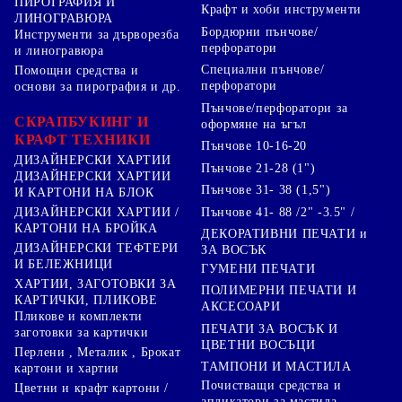
ПИРОГРАФИЯ И
Крафт и хоби инструменти
ЛИНОГРАВЮРА
Бордюрни пънчове/
Инструменти за дърворезба
перфоратори
и линогравюра
Специални пънчове/
Помощни средства и
перфоратори
основи за пирография и др.
Пънчове/перфоратори за
СКРАПБУКИНГ И
оформяне на ъгъл
КРАФТ ТЕХНИКИ
Пънчове 10-16-20
ДИЗАЙНЕРСКИ ХАРТИИ
Пънчове 21-28 (1")
ДИЗАЙНЕРСКИ ХАРТИИ
Пънчове 31- 38 (1,5")
И КАРТОНИ НА БЛОК
Пънчове 41- 88 /2" -3.5" /
ДИЗАЙНЕРСКИ ХАРТИИ /
КАРТОНИ НА БРОЙКА
ДЕКОРАТИВНИ ПЕЧАТИ и
ДИЗАЙНЕРСКИ ТЕФТЕРИ
ЗА ВОСЪК
И БЕЛЕЖНИЦИ
ГУМЕНИ ПЕЧАТИ
ХАРТИИ, ЗАГОТОВКИ ЗА
ПОЛИМЕРНИ ПЕЧАТИ И
КАРТИЧКИ, ПЛИКОВЕ
АКСЕСОАРИ
Пликове и комплекти
ПЕЧАТИ ЗА ВОСЪК И
заготовки за картички
ЦВЕТНИ ВОСЪЦИ
Перлени , Металик , Брокат
ТАМПОНИ И МАСТИЛА
картони и хартии
Почистващи средства и
Цветни и крафт картони /
апликатори за мастила