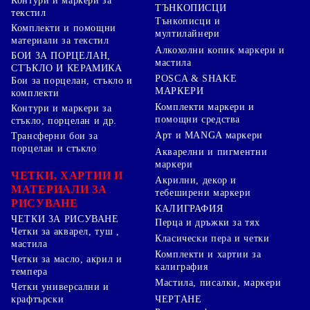
Контури и маркери за
ТЪНКОПИСЦИ
текстил
Тънкописци и
Комплекти и помощни
мултилайнери
материали за текстил
Алкохолни копик маркери и
БОИ ЗА ПОРЦЕЛАН,
мастила
СТЪКЛО И КЕРАМИКА
POSCA & SHAKE
Бои за порцелан, стъкло и
МАРКЕРИ
комплекти
Комплекти маркери и
Контури и маркери за
помощни средства
стъкло, порцелан и др.
Арт и MANGA маркери
Трансферни бои за
порцелан и стъкло
Акварелни и пигментни
маркери
ЧЕТКИ, ХАРТИИ И
Акрилни, декор и
МАТЕРИАЛИ ЗА
тебеширени маркери
РИСУВАНЕ
КАЛИГРАФИЯ
ЧЕТКИ ЗА РИСУВАНЕ
Перца и дръжки за тях
Четки за акварел, туш ,
Класически пера и четки
мастила
Комплекти и хартии за
Четки за масло, акрил и
калиграфия
темпера
Мастила, писалки, маркери
Четки универсални и
ЧЕРТАНЕ
крафтърски