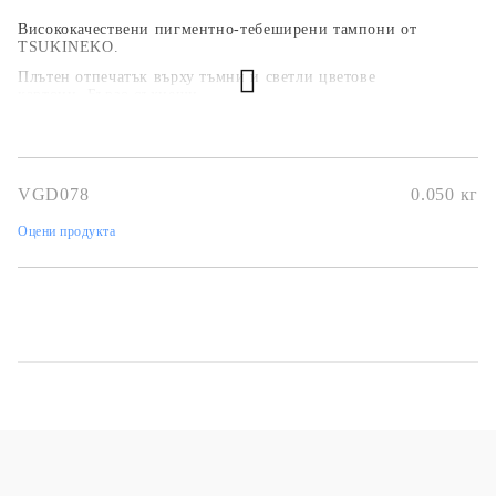
Висококачествени пигментно-тебеширени тампони от
TSUKINEKO.
Плътен отпечатък върху тъмни и светли цветове
картони. Бързо съхнещи.
Размер 45х30 мм.
VGD078
0.050
кг
Оцени продукта