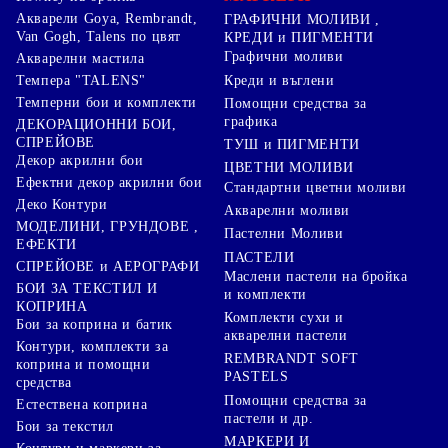
Акварели Goya, Rembrandt,
ГРАФИЧНИ МОЛИВИ ,
Van Gogh, Talens по цвят
КРЕДИ и ПИГМЕНТИ
Графични моливи
Акварелни мастила
Креди и въглени
Темпера "TALENS"
Темперни бои и комплекти
Помощни средства за
графика
ДЕКОРАЦИОННИ БОИ,
СПРЕЙОВЕ
ТУШ и ПИГМЕНТИ
Декор акрилни бои
ЦВЕТНИ МОЛИВИ
Ефектни декор акрилни бои
Стандартни цветни моливи
Деко Контури
Акварелни моливи
МОДЕЛИНИ, ГРУНДОВЕ ,
Пастелни Моливи
ЕФЕКТИ
ПАСТЕЛИ
СПРЕЙОВЕ и АЕРОГРАФИ
Маслени пастели на бройка
БОИ ЗА ТЕКСТИЛ И
и комплекти
КОПРИНА
Комплекти сухи и
Бои за коприна и батик
акварелни пастели
Контури, комплекти за
REMBRANDT SOFT
коприна и помощни
PASTELS
средства
Помощни средства за
Естествена коприна
пастели и др.
Бои за текстил
МАРКЕРИ И