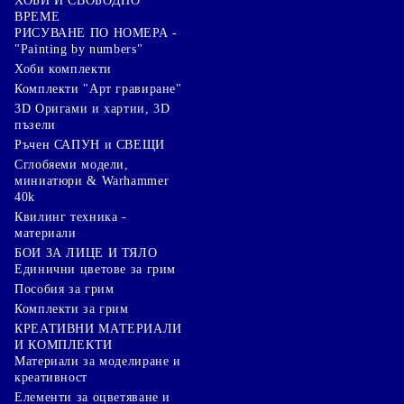
ХОБИ И СВОБОДНО
ВРЕМЕ
РИСУВАНЕ ПО НОМЕРА -
"Painting by numbers"
Хоби комплекти
Комплекти "Арт гравиране"
3D Оригами и хартии, 3D
пъзели
Ръчен САПУН и СВЕЩИ
Сглобяеми модели,
миниатюри & Warhammer
40k
Квилинг техника -
материали
БОИ ЗА ЛИЦЕ И ТЯЛО
Единични цветове за грим
Пособия за грим
Комплекти за грим
КРЕАТИВНИ МАТЕРИАЛИ
И КОМПЛЕКТИ
Mатериали за моделиране и
креативност
Елементи за оцветяване и