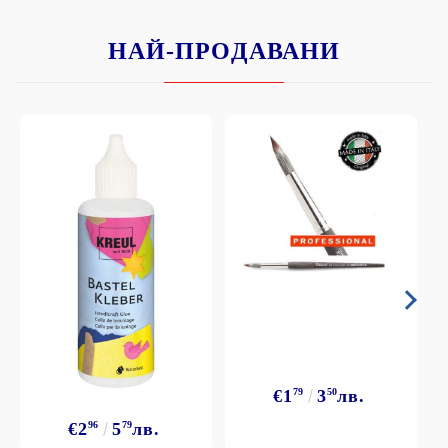
НАЙ-ПРОДАВАНИ
€1
79
3
50
лв.
€2
96
5
79
лв.