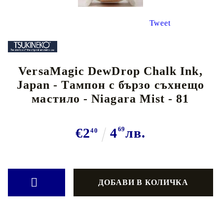
Tweet
VersaMagic DewDrop Chalk Ink,
Japan - Тампон с бързо съхнещо
мастило - Niagara Mist - 81
€2
4
69
лв.
40