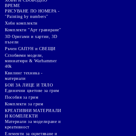
ХОБИ И СВОБОДНО
ВРЕМЕ
РИСУВАНЕ ПО НОМЕРА -
"Painting by numbers"
Хоби комплекти
Комплекти "Арт гравиране"
3D Оригами и хартии, 3D
пъзели
Ръчен САПУН и СВЕЩИ
Сглобяеми модели,
миниатюри & Warhammer
40k
Квилинг техника -
материали
БОИ ЗА ЛИЦЕ И ТЯЛО
Единични цветове за грим
Пособия за грим
Комплекти за грим
КРЕАТИВНИ МАТЕРИАЛИ
И КОМПЛЕКТИ
Mатериали за моделиране и
креативност
Елементи за оцветяване и