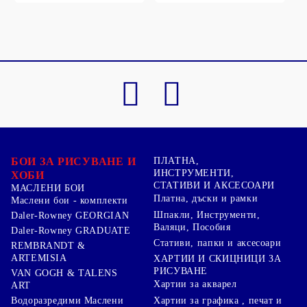
БОИ ЗА РИСУВАНЕ И
ПЛАТНА,
ИНСТРУМЕНТИ,
ХОБИ
СТАТИВИ И АКСЕСОАРИ
МАСЛЕНИ БОИ
Платна, дъски и рамки
Маслени бои - комплекти
Шпакли, Инструменти,
Daler-Rowney GEORGIAN
Валяци, Пособия
Daler-Rowney GRADUATE
Стативи, папки и аксесоари
REMBRANDT &
ARTEMISIA
ХАРТИИ И СКИЦНИЦИ ЗА
РИСУВАНЕ
VAN GOGH & TALENS
Хартии за акварел
ART
Хартии за графика , печат и
Водоразредими Маслени