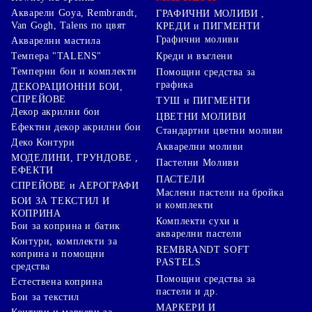
Акварели Goya, Rembrandt,
ГРАФИЧНИ МОЛИВИ ,
Van Gogh, Talens по цвят
КРЕДИ и ПИГМЕНТИ
Графични моливи
Акварелни мастила
Креди и въглени
Темпера "TALENS"
Темперни бои и комплекти
Помощни средства за
графика
ДЕКОРАЦИОННИ БОИ,
СПРЕЙОВЕ
ТУШ и ПИГМЕНТИ
Декор акрилни бои
ЦВЕТНИ МОЛИВИ
Ефектни декор акрилни бои
Стандартни цветни моливи
Деко Контури
Акварелни моливи
МОДЕЛИНИ, ГРУНДОВЕ ,
Пастелни Моливи
ЕФЕКТИ
ПАСТЕЛИ
СПРЕЙОВЕ и АЕРОГРАФИ
Маслени пастели на бройка
БОИ ЗА ТЕКСТИЛ И
и комплекти
КОПРИНА
Комплекти сухи и
Бои за коприна и батик
акварелни пастели
Контури, комплекти за
REMBRANDT SOFT
коприна и помощни
PASTELS
средства
Помощни средства за
Естествена коприна
пастели и др.
Бои за текстил
МАРКЕРИ И