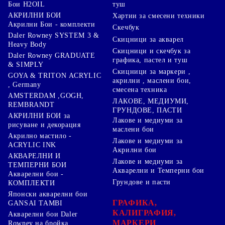
туш
Бои H2OIL
АКРИЛНИ БОИ
Хартии за смесени техники
Акрилни Бои - комплекти
Скечбук
Daler Rowney SYSTEM 3 &
Скицници за акварел
Heavy Body
Скицници и скечбук за
Daler Rowney GRADUATE
графика, пастел и туш
& SIMPLY
Скицници за маркери ,
GOYA & TRITON АCRYLIC
акрилни , маслени бои,
, Germany
смесена техника
AMSTERDAM ,GOGH,
ЛАКОВЕ, МЕДИУМИ,
REMBRANDT
ГРУНДОВЕ, ПАСТИ
АКРИЛНИ БОИ за
Лакове и медиуми за
рисуване и декорация
маслени бои
Акрилно мастило -
Лакове и медиуми за
ACRYLIC INK
Акрилни бои
АКВАРЕЛНИ И
Лакове и медиуми за
ТЕМПЕРНИ БОИ
Акварелни и Темперни бои
Акварелни бои -
Грундове и пасти
КОМПЛЕКТИ
Японски акварелни бои
ГРАФИКА,
GANSAI TAMBI
КАЛИГРАФИЯ,
Акварелни бои Daler
МАРКЕРИ
Rowney на бройка