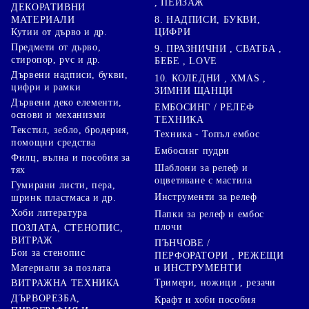
, ПЕЙЗАЖ
ДЕКОРАТИВНИ
8. НАДПИСИ, БУКВИ,
МАТЕРИАЛИ
ЦИФРИ
Кутии от дърво и др.
Предмети от дърво,
9. ПРАЗНИЧНИ , СВАТБА ,
стиропор, pvc и др.
БЕБЕ , LOVE
Дървени надписи, букви,
10. КОЛЕДНИ , XMAS ,
цифри и рамки
ЗИМНИ ЩАНЦИ
Дървени деко елементи,
ЕМБОСИНГ / РЕЛЕФ
основи и механизми
ТЕХНИКА
Текстил, зебло, бродерия,
Техника - Топъл ембос
помощни средства
Ембосинг пудри
Филц, вълна и пособия за
Шаблони за релеф и
тях
оцветяване с мастила
Гумирани листи, пера,
Инструменти за релеф
шринк пластмаса и др.
Хоби литература
Папки за релеф и ембос
плочи
ПОЗЛАТА, СТЕНОПИС,
ВИТРАЖ
ПЪНЧОВЕ /
Бои за стенопис
ПЕРФОРАТОРИ , РЕЖЕЩИ
Материали за позлата
и ИНСТРУМЕНТИ
Тримери, ножици , резачи
ВИТРАЖНА ТЕХНИКА
ДЪРВОРЕЗБА,
Крафт и хоби пособия