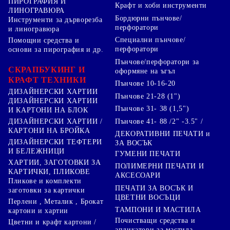
ПИРОГРАФИЯ И
Крафт и хоби инструменти
ЛИНОГРАВЮРА
Бордюрни пънчове/
Инструменти за дърворезба
перфоратори
и линогравюра
Специални пънчове/
Помощни средства и
перфоратори
основи за пирография и др.
Пънчове/перфоратори за
СКРАПБУКИНГ И
оформяне на ъгъл
КРАФТ ТЕХНИКИ
Пънчове 10-16-20
ДИЗАЙНЕРСКИ ХАРТИИ
Пънчове 21-28 (1")
ДИЗАЙНЕРСКИ ХАРТИИ
Пънчове 31- 38 (1,5")
И КАРТОНИ НА БЛОК
Пънчове 41- 88 /2" -3.5" /
ДИЗАЙНЕРСКИ ХАРТИИ /
КАРТОНИ НА БРОЙКА
ДЕКОРАТИВНИ ПЕЧАТИ и
ДИЗАЙНЕРСКИ ТЕФТЕРИ
ЗА ВОСЪК
И БЕЛЕЖНИЦИ
ГУМЕНИ ПЕЧАТИ
ХАРТИИ, ЗАГОТОВКИ ЗА
ПОЛИМЕРНИ ПЕЧАТИ И
КАРТИЧКИ, ПЛИКОВЕ
АКСЕСОАРИ
Пликове и комплекти
ПЕЧАТИ ЗА ВОСЪК И
заготовки за картички
ЦВЕТНИ ВОСЪЦИ
Перлени , Металик , Брокат
ТАМПОНИ И МАСТИЛА
картони и хартии
Почистващи средства и
Цветни и крафт картони /
апликатори за мастила