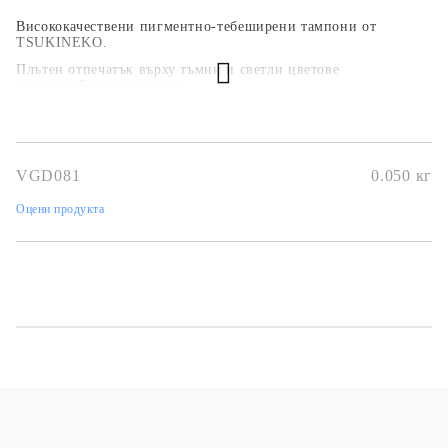
Висококачествени пигментно-тебеширени тампони от
TSUKINEKO.
Плътен отпечатък върху тъмни и светли цветове
картони. Бързо съхнещи.
Размер 45х30 мм.
VGD081
0.050
кг
Оцени продукта