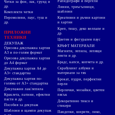
Рапидографи и пергели
Четки за фон, лак, грунд и
др.
Линии, триъгълници,
шаблони
Комплекти четки
Перомоливи, паус, туш и
Креативни и ръчни картони
др.
и хартии
Креп, тишу, деко велпапе и
ПРИЛОЖНИ
др.
ТЕХНИКИ
Цветен и фигурален паус
ДЕКУПАЖ
КРАФТ МАТЕРИАЛИ
Оризова декупажна хартия
Магнити, лепила, лепящи
А3 и по-голям формат
ленти и др.
Оризова декупажна хартия
Брадс, капси, копчета и др.
до А4 формат
Скрабукинг албуми и
Декупажна хартия А4 до
материали за тях
А3+ стандартна
Декупажна хартия по-
Брокат, пудри, перфектни
голяма от А3+ стандартна
перли
Декупажни лак/лепила
Перлички, мозайки, цветен
Краклета, патини, ефектни
пясък
пасти и др.
Декоративно тиксо и
Пособия за декупаж
стикери
Шаблони и щампи декупаж
Панделки, ширити, лико,