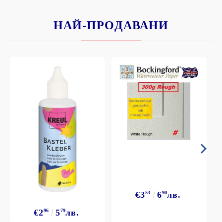
НАЙ-ПРОДАВАНИ
€3
53
6
90
лв.
€2
96
5
79
лв.