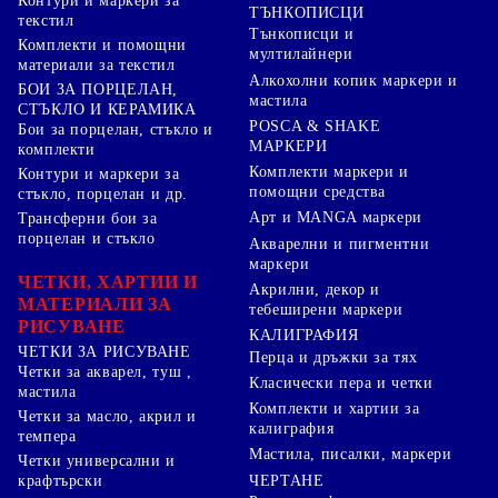
Контури и маркери за
ТЪНКОПИСЦИ
текстил
Тънкописци и
Комплекти и помощни
мултилайнери
материали за текстил
Алкохолни копик маркери и
БОИ ЗА ПОРЦЕЛАН,
мастила
СТЪКЛО И КЕРАМИКА
POSCA & SHAKE
Бои за порцелан, стъкло и
МАРКЕРИ
комплекти
Комплекти маркери и
Контури и маркери за
помощни средства
стъкло, порцелан и др.
Арт и MANGA маркери
Трансферни бои за
порцелан и стъкло
Акварелни и пигментни
маркери
ЧЕТКИ, ХАРТИИ И
Акрилни, декор и
МАТЕРИАЛИ ЗА
тебеширени маркери
РИСУВАНЕ
КАЛИГРАФИЯ
ЧЕТКИ ЗА РИСУВАНЕ
Перца и дръжки за тях
Четки за акварел, туш ,
Класически пера и четки
мастила
Комплекти и хартии за
Четки за масло, акрил и
калиграфия
темпера
Мастила, писалки, маркери
Четки универсални и
ЧЕРТАНЕ
крафтърски