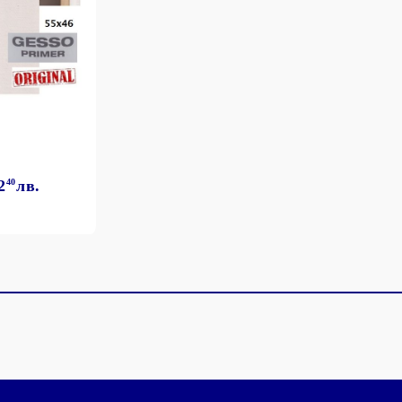
2
40
лв.