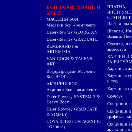
БОИ ЗА РИСУВАНЕ И
ПЛАТНА,
ИНСТРУМЕ
ХОБИ
СТАТИВИ И
МАСЛЕНИ БОИ
Платна, дъс
Маслени бои - комплекти
Шпакли, Ин
Daler-Rowney GEORGIAN
Валяци, Пос
Daler-Rowney GRADUATE
Стативи, па
REMBRANDT &
аксесоари
ARTEMISIA
ХАРТИИ И
VAN GOGH & TALENS
ЗА РИСУВА
ART
Хартии за а
Водоразредими Маслени
Хартии за гр
Бои H2OIL
и туш
АКРИЛНИ БОИ
Хартии за с
Акрилни Бои - комплекти
Скечбук
Daler Rowney SYSTEM 3 &
Heavy Body
Скицници за
Daler Rowney GRADUATE
Скицници и 
& SIMPLY
графика, па
GOYA & TRITON АCRYLIC
Скицници за
, Germany
акрилни , м