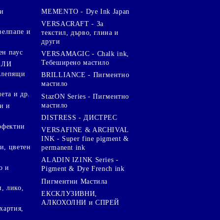
и
MEMENTO - Dye Ink Japan
VERSACRAFT - За
велпапе и
текстил, дърво, глина и
други
ен паус
VERSAMAGIC - Chalk ink,
Тебеширено мастило
АЛИ
 лепящи
BRILLIANCE - Пигментно
мастило
чета и др.
StazON Series - Пигментно
мастило
и и
DISTRESS - ДИСТРЕС
ерфектни
VERSAFINE & ARCHIVAL
INK - Super fine pigment &
и, цветен
permanent ink
ALADIN IZINK Series -
о и
Pigment & Dye French ink
Пигментни Мастила
, лико,
ЕКСКЛУЗИВНИ,
АЛКОХОЛНИ и СПРЕЙ
хартия,
.