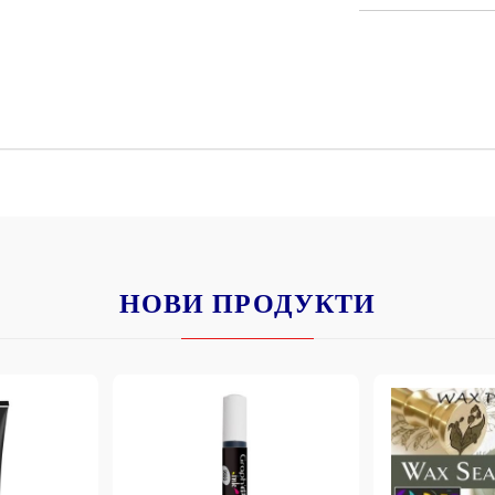
К
К
ИВНИ И ПЕЧАТИ ЗА
ХАРТИИ, ЗАГОТОВКИ ЗА
КАРТИЧКИ, ПЛИКОВЕ
 ПЕЧАТИ
Пликове и комплекти загото
картички
РНИ ПЕЧАТИ И
НОВИ ПРОДУКТИ
АРИ
Перлени , Металик , Брокат 
хартии
ЗА ВОСЪК И ЦВЕТНИ
Цветни и крафт картони / х
Креативни и ръчни картони 
Креп, тишу, деко велпапе и д
Цветен и фигурален паус