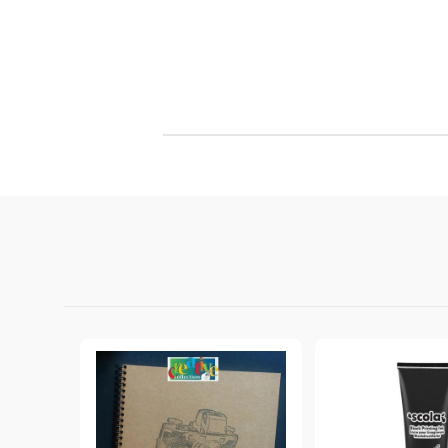
Филц, вълна и пособия за тях
Гумирани листи, пера, шринк пластмаса и др.
Хоби литература
ТАМПОНИ И МАСТИЛА
ДЕКОРАТ
ВОСЪК
Почистващи средства и апликатори за
ГУМЕНИ
мастила
ПОЛИМЕ
MEMENTO - Dye Ink Japan
АКСЕСО
VERSACRAFT - За текстил, дърво,
ПЕЧАТИ 
глина и други
ВОСЪЦИ
VERSAMAGIC - Chalk ink,
Тебеширено мастило
BRILLIANCE - Пигментно мастило