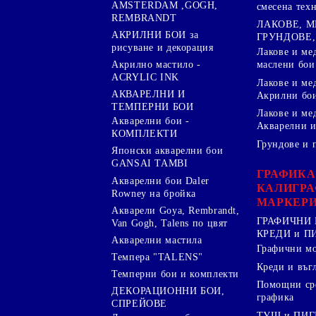
AMSTERDAM ,GOGH,
смесена тех
REMBRANDT
ЛАКОВЕ, 
АКРИЛНИ БОИ за
ГРУНДОВЕ,
рисуване и декорация
Лакове и ме
Акрилно мастило -
маслени бои
ACRYLIC INK
Лакове и ме
АКВАРЕЛНИ И
Акрилни бо
ТЕМПЕРНИ БОИ
Лакове и ме
Акварелни бои -
Акварелни и
КОМПЛЕКТИ
Грундове и 
Японски акварелни бои
GANSAI TAMBI
ГРАФИКА
Акварелни бои Daler
КАЛИГРА
Rowney на бройка
МАРКЕР
Акварели Goya, Rembrandt,
ГРАФИЧНИ 
Van Gogh, Talens по цвят
КРЕДИ и 
Акварелни мастила
Графични м
Темпера "TALENS"
Креди и въг
Темперни бои и комплекти
Помощни сре
ДЕКОРАЦИОННИ БОИ,
графика
СПРЕЙОВЕ
ТУШ и ПИ