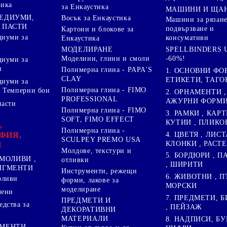
ника
за Енкаустика
МАШИНИ И ЩА
МЕДИУМИ,
Восък за Енкаустика
Машини за рязане
 ПАСТИ
подвързване и
Картони и блокове за
диуми за
консумативи
Енкаустика
МОДЕЛИРАНЕ
SPELLBINDERS U
Моделини, глини и смоли
-60%!
диуми за
и
Полимерна глина - PAPA'S
1. ОСНОВНИ ФО
CLAY
ЕТИКЕТИ, ТАГО
диуми за
Полимерна глина - FIMO
 Темперни бои
2. ОРНАМЕНТИ ,
PROFESSIONAL
АЖУРНИ ФОРМИ 
пасти
Полимерна глина - FIMO
3. РАМКИ , КАРТ
SOFT, FIMO EFFECT
КУТИИ , ПЛИКО
,
Полимерна глина -
4. ЦВЕТЯ , ЛИСТ
ФИЯ,
SCULPEY PREMO USA
КЛОНКИ , РАСТ
И
Молдове, текстури и
5. БОРДЮРИ , 
МОЛИВИ ,
отливки
, ШИРИТИ
ПИГМЕНТИ
Инструменти, режещи
6. ЖИВОТНИ , П
оливи
форми, лакове за
МОРСКИ
моделиране
лени
7. ПРЕДМЕТИ, Б
ПРЕДМЕТИ И
дства за
, ПЕЙЗАЖ
ДЕКОРАТИВНИ
МАТЕРИАЛИ
8. НАДПИСИ, БУ
ГМЕНТИ