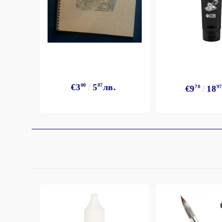
StazON Series - Пигментно мастило
DISTRESS - ДИСТРЕС
VERSAFINE & ARCHIVAL INK -
Super fine pigment & permanent ink
ALADIN IZINK Series - Pigment & Dye
French ink
€3
00
5
87
лв.
€9
70
18
97
Пигментни Мастила
ЕКСКЛУЗИВНИ, АЛКОХОЛНИ и
СПРЕЙ