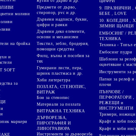
Кутии от дърво и др.
ЦИФРИ
Предмети от дърво,
ОЛИВИ
9. ПРАЗНИЧНИ , 
стиропор, pvc и др.
БЕБЕ , LOVE
цветни моливи
Дървени надписи, букви,
10. КОЛЕДНИ , X
моливи
цифри и рамки
ЗИМНИ ЩАНЦИ
оливи
Дървени деко елементи,
ЕМБОСИНГ / РЕ
основи и механизми
ТЕХНИКА
Текстил, зебло, бродерия,
тели на бройка
Техника - Топъл 
помощни средства
Ембосинг пудри
Филц, вълна и пособия за
ухи и
Шаблони за релеф
тях
астели
оцветяване с маст
Гумирани листи, пера,
T SOFT
Инструменти за р
шринк пластмаса и др.
Папки за релеф и
Хоби литература
дства за
плочи
ПОЗЛАТА, СТЕНОПИС,
.
ПЪНЧОВЕ /
ВИТРАЖ
И
ПЕРФОРАТОРИ ,
Бои за стенопис
ЦИ
РЕЖЕЩИ и
Материали за позлата
ИНСТРУМЕНТИ
 и
ВИТРАЖНА ТЕХНИКА
ри
Тримери, ножици 
ДЪРВОРЕЗБА,
Крафт и хоби пос
опик маркери
ПИРОГРАФИЯ И
ЛИНОГРАВЮРА
Крафт и хоби инс
Инструменти за дърворезба
HAKE
Бордюрни пънчов