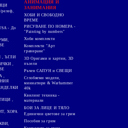
АНИМАЦИЯ И
НЦИ
ЗАНИМАНИЯ
/релеф,
ХОБИ И СВОБОДНО
ВРЕМЕ
РИСУВАНЕ ПО НОМЕРА -
SA - До
"Painting by numbers"
Хоби комплекти
РМИ,
ВЕ
Комплекти "Арт
гравиране"
, ЪГЛИ
3D Оригами и хартии, 3D
пъзели
ИЧКИ ,
ВЕ
Ръчен САПУН и СВЕЩИ
А ,
Сглобяеми модели,
ЕНИЯ
миниатюри & Warhammer
ПАНДЕЛКИ
40k
Квилинг техника -
ТИЦИ ,
материали
БОИ ЗА ЛИЦЕ И ТЯЛО
ИТ, ХОРА
Единични цветове за грим
Пособия за грим
КВИ,