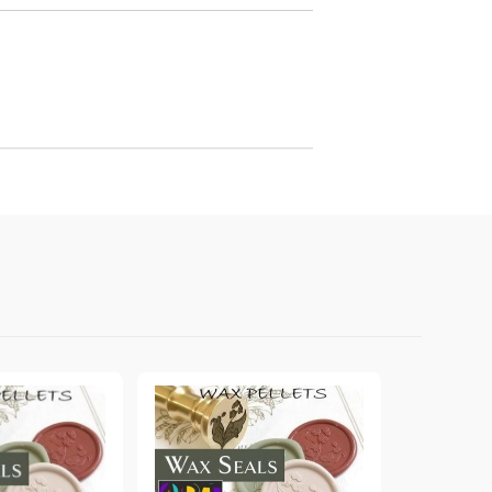
онтури и маркери за текстил
LOVE
омплекти и помощни материали за текстил
10. КОЛЕДНИ , XMAS , ЗИМНИ
ЩАНЦИ
ЕМБОСИНГ / РЕЛЕФ ТЕХНИКА
вки за
Техника - Топъл ембос
Ембосинг пудри
картони и
Шаблони за релеф и оцветяване с
мастила
артии
Инструменти за релеф
и хартии
Папки за релеф и ембос плочи
р.