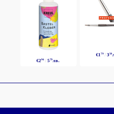
€1
79
3
50
€2
96
5
79
лв.