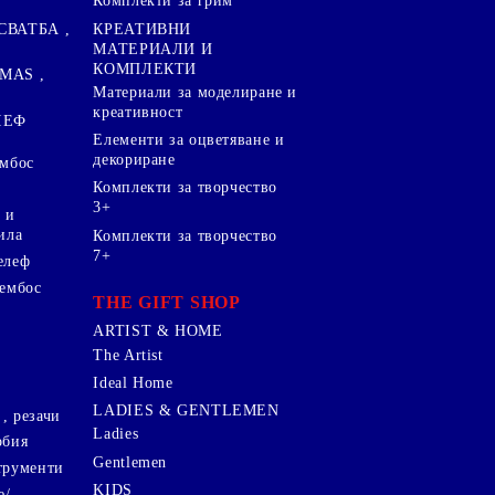
Комплекти за грим
СВАТБА ,
КРЕАТИВНИ
МАТЕРИАЛИ И
КОМПЛЕКТИ
MAS ,
Mатериали за моделиране и
креативност
ЛЕФ
Елементи за оцветяване и
декориране
ембос
Комплекти за творчество
3+
 и
ила
Комплекти за творчество
7+
елеф
 ембос
THE GIFT SHOP
ARTIST & HOME
The Artist
Ideal Home
LADIES & GENTLEMEN
, резачи
Ladies
обия
Gentlemen
трументи
KIDS
е/