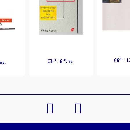
Моят профил
€6
34
1
€3
53
6
90
лв.
лв.
Вход
Регистрация
BGN
EUR
BG
EN