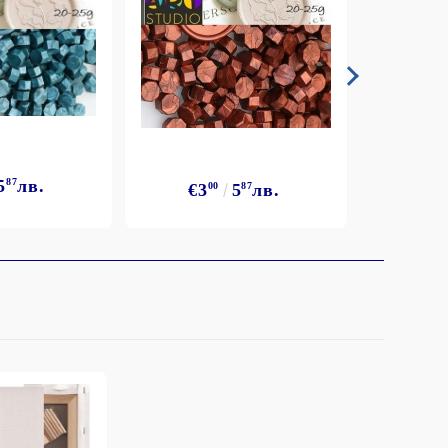
5
87
лв.
€3
€3
00
5
87
лв.