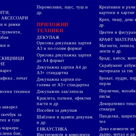
Перомоливи, паус, туш и
Креативни и ръчн
НТИ,
др.
картони и хартии
 АКСЕСОАРИ
Креп, тишу, деко 
ПРИЛОЖНИ
ки и рамки
др.
ТЕХНИКИ
струменти,
Цветен и фигурал
ДЕКУПАЖ
обия
КРАФТ МАТЕРИ
Оризова декупажна хартия
пки и
Магнити, лепила,
А3 и по-голям формат
ленти и др.
Оризова декупажна хартия
Брадс, капси, коп
 СКИЦНИЦИ
до А4 формат
НЕ
Скрабукинг албум
Декупажна хартия А4 до
кварел
материали за тях
А3+ стандартна
Брокат, пудри, п
афика , печат
Декупажна хартия по-
перли
голяма от А3+ стандартна
Перлички, мозайк
Декупажни лак/лепила
месени техники
пясък
Краклета, патини, ефектни
пасти и др.
Декоративно тикс
 акварел
стикери
Пособия за декупаж
скечбук за
Панделки, ширити
Шаблони и щампи декупаж
стел и туш
тел
и др.
 маркери ,
Деко елементи от 
ЕНКАУСТИКА
аслени бои,
дърво, метал и др
Инструменти и комплекти