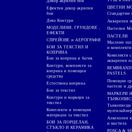
Декор акрилни бои
ЦВЕТНИ М
Ефектни декор акрилни
бои
Стандартни 
Деко Контури
Акварелни 
МОДЕЛИНИ, ГРУНДОВЕ ,
Пастелни М
ЕФЕКТИ
ПАСТЕЛИ
СПРЕЙОВЕ и АЕРОГРАФИ
Маслени пас
БОИ ЗА ТЕКСТИЛ И
и комплекти
КОПРИНА
Комплекти с
Бои за коприна и батик
акварелни п
Контури, комплекти за
REMBRAND
коприна и помощни
PASTELS
средства
Помощни сре
Естествена коприна
пастели и др
Бои за текстил
МАРКЕРИ 
Контури и маркери за
ТЪНКОПИС
текстил
Тънкописци
Комплекти и помощни
мултилайне
материали за текстил
Алкохолни к
БОИ ЗА ПОРЦЕЛАН,
и мастила
СТЪКЛО И КЕРАМИКА
POSCA & S