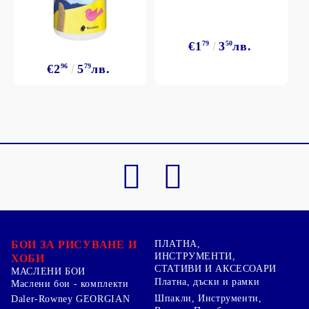
€1
79
3
50
лв.
€2
96
5
79
лв.
БОИ ЗА РИСУВАНЕ И
ПЛАТНА,
ИНСТРУМЕНТИ,
ХОБИ
СТАТИВИ И АКСЕСОАРИ
МАСЛЕНИ БОИ
Платна, дъски и рамки
Маслени бои - комплекти
Шпакли, Инструменти,
Daler-Rowney GEORGIAN