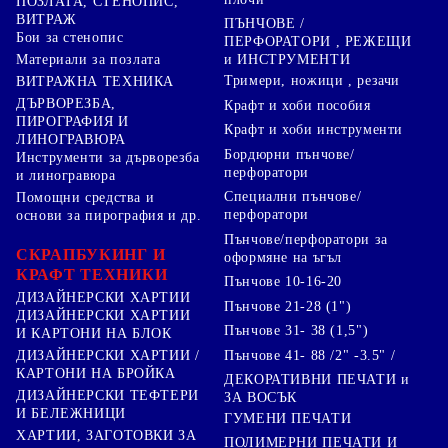
ПОЗЛАТА, СТЕНОПИС,
ВИТРАЖ
ПЪНЧОВЕ /
Бои за стенопис
ПЕРФОРАТОРИ , РЕЖЕЩИ
Материали за позлата
и ИНСТРУМЕНТИ
Тримери, ножици , резачи
ВИТРАЖНА ТЕХНИКА
ДЪРВОРЕЗБА,
Крафт и хоби пособия
ПИРОГРАФИЯ И
Крафт и хоби инструменти
ЛИНОГРАВЮРА
Бордюрни пънчове/
Инструменти за дърворезба
перфоратори
и линогравюра
Специални пънчове/
Помощни средства и
перфоратори
основи за пирография и др.
Пънчове/перфоратори за
СКРАПБУКИНГ И
оформяне на ъгъл
КРАФТ ТЕХНИКИ
Пънчове 10-16-20
ДИЗАЙНЕРСКИ ХАРТИИ
Пънчове 21-28 (1")
ДИЗАЙНЕРСКИ ХАРТИИ
Пънчове 31- 38 (1,5")
И КАРТОНИ НА БЛОК
Пънчове 41- 88 /2" -3.5" /
ДИЗАЙНЕРСКИ ХАРТИИ /
КАРТОНИ НА БРОЙКА
ДЕКОРАТИВНИ ПЕЧАТИ и
ДИЗАЙНЕРСКИ ТЕФТЕРИ
ЗА ВОСЪК
И БЕЛЕЖНИЦИ
ГУМЕНИ ПЕЧАТИ
ХАРТИИ, ЗАГОТОВКИ ЗА
ПОЛИМЕРНИ ПЕЧАТИ И