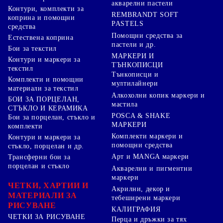
акварелни пастели
Контури, комплекти за
REMBRANDT SOFT
коприна и помощни
PASTELS
средства
Помощни средства за
Естествена коприна
пастели и др.
Бои за текстил
МАРКЕРИ И
Контури и маркери за
ТЪНКОПИСЦИ
текстил
Тънкописци и
Комплекти и помощни
мултилайнери
материали за текстил
Алкохолни копик маркери и
БОИ ЗА ПОРЦЕЛАН,
мастила
СТЪКЛО И КЕРАМИКА
POSCA & SHAKE
Бои за порцелан, стъкло и
МАРКЕРИ
комплекти
Комплекти маркери и
Контури и маркери за
помощни средства
стъкло, порцелан и др.
Арт и MANGA маркери
Трансферни бои за
порцелан и стъкло
Акварелни и пигментни
маркери
ЧЕТКИ, ХАРТИИ И
Акрилни, декор и
МАТЕРИАЛИ ЗА
тебеширени маркери
РИСУВАНЕ
КАЛИГРАФИЯ
ЧЕТКИ ЗА РИСУВАНЕ
Перца и дръжки за тях