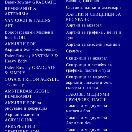
Валяци, Пособия
Daler-Rowney GRADUATE
Стативи, папки и аксесоари
REMBRANDT &
ARTEMISIA
ХАРТИИ И СКИЦНИЦИ ЗА
РИСУВАНЕ
VAN GOGH & TALENS
Хартии за акварел
ART
Хартии за графика , печат и
Водоразредими Маслени
туш
Бои H2OIL
АКРИЛНИ БОИ
Хартии за смесени техники
Акрилни Бои - комплекти
Скечбук
Daler Rowney SYSTEM 3 &
Скицници за акварел
Heavy Body
Скицници и скечбук за
Daler Rowney GRADUATE
графика, пастел и туш
& SIMPLY
Скицници за маркери ,
GOYA & TRITON АCRYLIC
акрилни , маслени бои,
, Germany
смесена техника
AMSTERDAM ,GOGH,
ЛАКОВЕ, МЕДИУМИ,
REMBRANDT
ГРУНДОВЕ, ПАСТИ
АКРИЛНИ БОИ за
Лакове и медиуми за
рисуване и декорация
маслени бои
Акрилно мастило -
Лакове и медиуми за
ACRYLIC INK
Акрилни бои
АКВАРЕЛНИ И
Лакове и медиуми за
ТЕМПЕРНИ БОИ