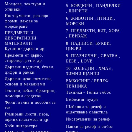
Молдове, текстури и
5. БОРДЮРИ , ПАНДЕЛКИ
отливки
, ШИРИТИ
Инструменти, режещи
6. ЖИВОТНИ , ПТИЦИ ,
форми, лакове за
МОРСКИ
моделиране
7. ПРЕДМЕТИ, БИТ, ХОРА
ПРЕДМЕТИ И
, ПЕЙЗАЖ
ДЕКОРАТИВНИ
8. НАДПИСИ, БУКВИ,
МАТЕРИАЛИ
ЦИФРИ
Кутии от дърво и др.
Предмети от дърво,
9. ПРАЗНИЧНИ , СВАТБА ,
стиропор, pvc и др.
БЕБЕ , LOVE
Дървени надписи, букви,
10. КОЛЕДНИ , XMAS ,
цифри и рамки
ЗИМНИ ЩАНЦИ
Дървени деко елементи,
ЕМБОСИНГ / РЕЛЕФ
основи и механизми
ТЕХНИКА
Текстил, зебло, бродерия,
Техника - Топъл ембос
помощни средства
Ембосинг пудри
Филц, вълна и пособия за
Шаблони за релеф и
тях
оцветяване с мастила
Гумирани листи, пера,
Инструменти за релеф
шринк пластмаса и др.
Хоби литература
Папки за релеф и ембос
плочи