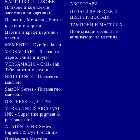
КАРТИЧКИ, ПЛИКОВЕ
АКСЕСОАРИ
Пликове и комплекти
ПЕЧАТИ ЗА ВОСЪК И
заготовки за картички
ЦВЕТНИ ВОСЪЦИ
Перлени , Металик , Брокат
ТАМПОНИ И МАСТИЛА
картони и хартии
Почистващи средства и
Цветни и крафт картони /
апликатори за мастила
хартии
MEMENTO - Dye Ink Japan
VERSACRAFT - За текстил,
дърво, глина и други
VERSAMAGIC - Chalk ink,
Тебеширено мастило
BRILLIANCE - Пигментно
мастило
StazON Series - Пигментно
мастило
DISTRESS - ДИСТРЕС
VERSAFINE & ARCHIVAL
INK - Super fine pigment &
permanent ink
ALADIN IZINK Series -
Pigment & Dye French ink
Пигментни Мастила