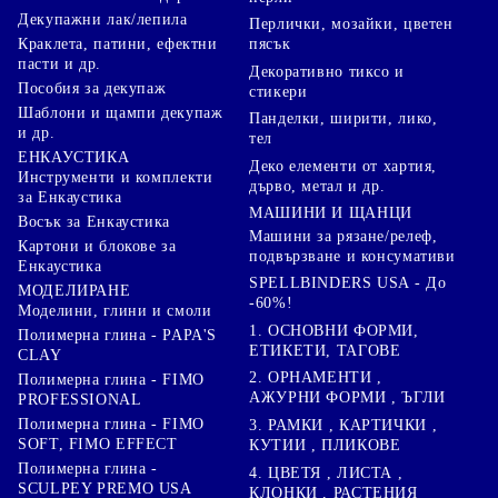
Декупажни лак/лепила
Перлички, мозайки, цветен
Краклета, патини, ефектни
пясък
пасти и др.
Декоративно тиксо и
Пособия за декупаж
стикери
Шаблони и щампи декупаж
Панделки, ширити, лико,
и др.
тел
ЕНКАУСТИКА
Деко елементи от хартия,
Инструменти и комплекти
дърво, метал и др.
за Енкаустика
МАШИНИ И ЩАНЦИ
Восък за Енкаустика
Машини за рязане/релеф,
Картони и блокове за
подвързване и консумативи
Енкаустика
SPELLBINDERS USA - До
МОДЕЛИРАНЕ
-60%!
Моделини, глини и смоли
1. ОСНОВНИ ФОРМИ,
Полимерна глина - PAPA'S
ЕТИКЕТИ, ТАГОВЕ
CLAY
2. ОРНАМЕНТИ ,
Полимерна глина - FIMO
АЖУРНИ ФОРМИ , ЪГЛИ
PROFESSIONAL
Полимерна глина - FIMO
3. РАМКИ , КАРТИЧКИ ,
SOFT, FIMO EFFECT
КУТИИ , ПЛИКОВЕ
Полимерна глина -
4. ЦВЕТЯ , ЛИСТА ,
SCULPEY PREMO USA
КЛОНКИ , РАСТЕНИЯ