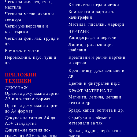
Четки за акварел, туш ,
Класически пера и четки
мастила
Комплекти и хартии за
Четки за масло, акрил и
калиграфия
темпера
Мастила, писалки, маркери
Четки универсални и
ЧЕРТАНЕ
крафтърски
Рапидографи и пергели
Четки за фон, лак, грунд и
др.
Линии, триъгълници,
шаблони
Комплекти четки
Перомоливи, паус, туш и
Креативни и ръчни картони
др.
и хартии
Креп, тишу, деко велпапе и
ПРИЛОЖНИ
др.
ТЕХНИКИ
Цветен и фигурален паус
ДЕКУПАЖ
КРАФТ МАТЕРИАЛИ
Оризова декупажна хартия
Магнити, лепила, лепящи
А3 и по-голям формат
ленти и др.
Оризова декупажна хартия
Брадс, капси, копчета и др.
до А4 формат
Скрабукинг албуми и
Декупажна хартия А4 до
материали за тях
А3+ стандартна
Декупажна хартия по-
Брокат, пудри, перфектни
голяма от А3+ стандартна
перли