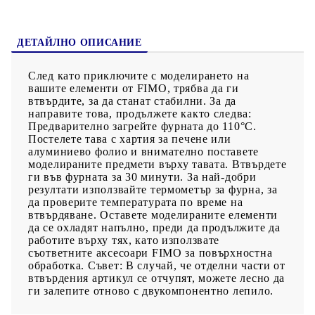
ДЕТАЙЛНО ОПИСАНИЕ
След като приключите с моделирането на
вашите елементи от FIMO, трябва да ги
втвърдите, за да станат стабилни. За да
направите това, продължете както следва:
Предварително загрейте фурната до 110°C.
Постелете тава с хартия за печене или
алуминиево фолио и внимателно поставете
моделираните предмети върху тавата. Втвърдете
ги във фурната за 30 минути. За най-добри
резултати използвайте термометър за фурна, за
да проверите температурата по време на
втвърдяване. Оставете моделираните елементи
да се охладят напълно, преди да продължите да
работите върху тях, като използвате
съответните аксесоари FIMO за повърхностна
обработка. Съвет: В случай, че отделни части от
втвърдения артикул се отчупят, можете лесно да
ги залепите отново с двукомпонентно лепило.