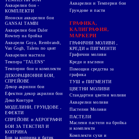
Акварелни и Темперни бои
Акварелни бои -
Грундове и пасти
КОМПЛЕКТИ
Японски акварелни бои
ГРАФИКА,
GANSAI TAMBI
КАЛИГРАФИЯ,
Акварелни бои Daler
МАРКЕРИ
Rowney на бройка
Акварели Goya, Rembrandt,
ГРАФИЧНИ МОЛИВИ ,
Van Gogh, Talens по цвят
КРЕДИ и ПИГМЕНТИ
Графични моливи
Акварелни мастила
Креди и въглени
Темпера "TALENS"
Темперни бои и комплекти
Помощни средства за
графика
ДЕКОРАЦИОННИ БОИ,
СПРЕЙОВЕ
ТУШ и ПИГМЕНТИ
Декор акрилни бои
ЦВЕТНИ МОЛИВИ
Ефектни декор акрилни бои
Стандартни цветни моливи
Деко Контури
Акварелни моливи
МОДЕЛИНИ, ГРУНДОВЕ ,
Пастелни Моливи
ЕФЕКТИ
ПАСТЕЛИ
СПРЕЙОВЕ и АЕРОГРАФИ
Маслени пастели на бройка
БОИ ЗА ТЕКСТИЛ И
и комплекти
КОПРИНА
Комплекти сухи и
Бои за коприна и батик