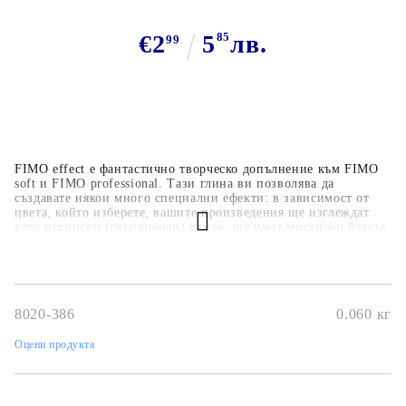
€2
5
85
лв.
99
FIMO effect е фантастично творческо допълнение към FIMO
soft и FIMO professional. Тази глина ви позволява да
създавате някои много специални ефекти: в зависимост от
цвета, който изберете, вашите произведения ще изглеждат
като истински (скъпоценен) камък, ще имат мистичен блясък
или ще светят в тъмното. Създайте някои зашеметяващи
ефекти, които наистина да впечатляват! FIMO ефект – За
зашеметяваща визия
8020-386
0.060
кг
Оцени продукта