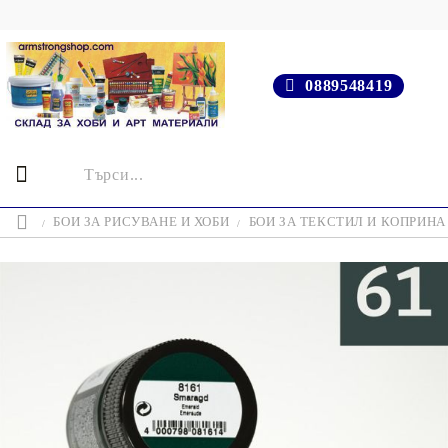
0889548419
БОИ ЗА РИСУВАНЕ И ХОБИ
БОИ ЗА ТЕКСТИЛ И КОПРИНА