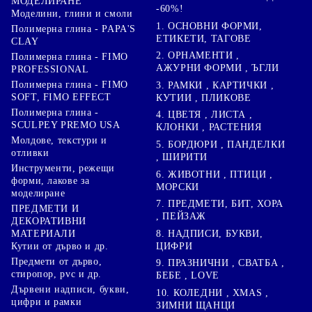
МОДЕЛИРАНЕ
-60%!
Моделини, глини и смоли
1. ОСНОВНИ ФОРМИ,
Полимерна глина - PAPA'S
ЕТИКЕТИ, ТАГОВЕ
CLAY
2. ОРНАМЕНТИ ,
Полимерна глина - FIMO
АЖУРНИ ФОРМИ , ЪГЛИ
PROFESSIONAL
Полимерна глина - FIMO
3. РАМКИ , КАРТИЧКИ ,
SOFT, FIMO EFFECT
КУТИИ , ПЛИКОВЕ
Полимерна глина -
4. ЦВЕТЯ , ЛИСТА ,
SCULPEY PREMO USA
КЛОНКИ , РАСТЕНИЯ
Молдове, текстури и
5. БОРДЮРИ , ПАНДЕЛКИ
отливки
, ШИРИТИ
Инструменти, режещи
6. ЖИВОТНИ , ПТИЦИ ,
форми, лакове за
МОРСКИ
моделиране
7. ПРЕДМЕТИ, БИТ, ХОРА
ПРЕДМЕТИ И
, ПЕЙЗАЖ
ДЕКОРАТИВНИ
8. НАДПИСИ, БУКВИ,
МАТЕРИАЛИ
ЦИФРИ
Кутии от дърво и др.
Предмети от дърво,
9. ПРАЗНИЧНИ , СВАТБА ,
стиропор, pvc и др.
БЕБЕ , LOVE
Дървени надписи, букви,
10. КОЛЕДНИ , XMAS ,
цифри и рамки
ЗИМНИ ЩАНЦИ