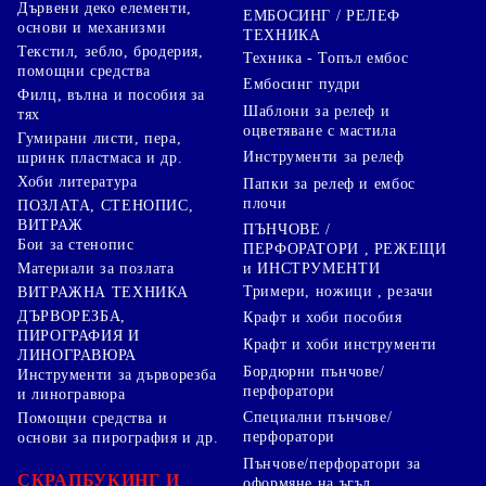
Дървени деко елементи,
ЕМБОСИНГ / РЕЛЕФ
основи и механизми
ТЕХНИКА
Текстил, зебло, бродерия,
Техника - Топъл ембос
помощни средства
Ембосинг пудри
Филц, вълна и пособия за
Шаблони за релеф и
тях
оцветяване с мастила
Гумирани листи, пера,
Инструменти за релеф
шринк пластмаса и др.
Хоби литература
Папки за релеф и ембос
плочи
ПОЗЛАТА, СТЕНОПИС,
ВИТРАЖ
ПЪНЧОВЕ /
Бои за стенопис
ПЕРФОРАТОРИ , РЕЖЕЩИ
Материали за позлата
и ИНСТРУМЕНТИ
Тримери, ножици , резачи
ВИТРАЖНА ТЕХНИКА
ДЪРВОРЕЗБА,
Крафт и хоби пособия
ПИРОГРАФИЯ И
Крафт и хоби инструменти
ЛИНОГРАВЮРА
Бордюрни пънчове/
Инструменти за дърворезба
перфоратори
и линогравюра
Специални пънчове/
Помощни средства и
перфоратори
основи за пирография и др.
Пънчове/перфоратори за
СКРАПБУКИНГ И
оформяне на ъгъл