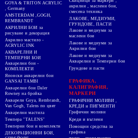
Скицници за маркери ,
GOYA & TRITON АCRYLIC
акрилни , маслени бои,
, Germany
смесена техника
AMSTERDAM ,GOGH,
ЛАКОВЕ, МЕДИУМИ,
REMBRANDT
ГРУНДОВЕ, ПАСТИ
АКРИЛНИ БОИ за
Лакове и медиуми за
рисуване и декорация
маслени бои
Акрилно мастило -
Лакове и медиуми за
ACRYLIC INK
Акрилни бои
АКВАРЕЛНИ И
Лакове и медиуми за
ТЕМПЕРНИ БОИ
Акварелни и Темперни бои
Акварелни бои -
Грундове и пасти
КОМПЛЕКТИ
Японски акварелни бои
ГРАФИКА,
GANSAI TAMBI
КАЛИГРАФИЯ,
Акварелни бои Daler
МАРКЕРИ
Rowney на бройка
Акварели Goya, Rembrandt,
ГРАФИЧНИ МОЛИВИ ,
Van Gogh, Talens по цвят
КРЕДИ и ПИГМЕНТИ
Графични моливи
Акварелни мастила
Креди и въглени
Темпера "TALENS"
Темперни бои и комплекти
Помощни средства за
графика
ДЕКОРАЦИОННИ БОИ,