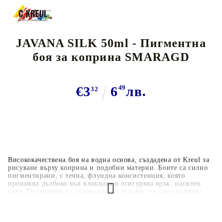
JAVANA SILK 50ml - Пигментна
боя за коприна SMARAGD
€3
6
49
лв.
32
Висококачествена боя на водна основа, създадена от Kreul за
рисуване върху коприна и подобни материи. Боите са силно
пигментирани, с течна, флуидна консистенция, която
прониква дълбоко във влакната и осигурява ярък, наситен
цвят. Подходящи са за множество тъкани: не само коприна,
но и светли текстили като памук, вискоза, лен и други смеси
с до 20% съдържание на синтетични влакна. Идеални за
различни техники — контуриране („гута“), сол-ефекти,