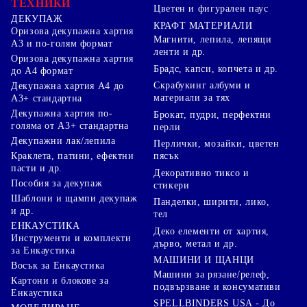
ТЕХНИКИ
Цветен и фигурален паус
ДЕКУПАЖ
КРАФТ МАТЕРИАЛИ
Оризова декупажна хартия
Магнити, лепила, лепящи
А3 и по-голям формат
ленти и др.
Оризова декупажна хартия
Брадс, капси, копчета и др.
до А4 формат
Скрабукинг албуми и
Декупажна хартия А4 до
материали за тях
А3+ стандартна
Декупажна хартия по-
Брокат, пудри, перфектни
голяма от А3+ стандартна
перли
Декупажни лак/лепила
Перлички, мозайки, цветен
Краклета, патини, ефектни
пясък
пасти и др.
Декоративно тиксо и
Пособия за декупаж
стикери
Шаблони и щампи декупаж
Панделки, ширити, лико,
и др.
тел
ЕНКАУСТИКА
Деко елементи от хартия,
Инструменти и комплекти
дърво, метал и др.
за Енкаустика
МАШИНИ И ЩАНЦИ
Восък за Енкаустика
Машини за рязане/релеф,
Картони и блокове за
подвързване и консумативи
Енкаустика
SPELLBINDERS USA - До