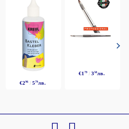
€1
79
3
50
лв.
€2
96
5
79
лв.