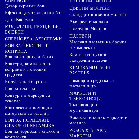
СПРЕЙОВЕ
ТУШ и ПИГМЕНТИ
Декор акрилни бои
ЦВЕТНИ МОЛИВИ
Ефектни декор акрилни бои
Стандартни цветни моливи
Деко Контури
Акварелни моливи
МОДЕЛИНИ, ГРУНДОВЕ ,
Пастелни Моливи
ЕФЕКТИ
ПАСТЕЛИ
СПРЕЙОВЕ и АЕРОГРАФИ
Маслени пастели на бройка
БОИ ЗА ТЕКСТИЛ И
и комплекти
КОПРИНА
Комплекти сухи и
Бои за коприна и батик
акварелни пастели
Контури, комплекти за
REMBRANDT SOFT
коприна и помощни
PASTELS
средства
Помощни средства за
Естествена коприна
пастели и др.
Бои за текстил
МАРКЕРИ И
Контури и маркери за
ТЪНКОПИСЦИ
текстил
Тънкописци и
Комплекти и помощни
мултилайнери
материали за текстил
Алкохолни копик маркери и
БОИ ЗА ПОРЦЕЛАН,
мастила
СТЪКЛО И КЕРАМИКА
POSCA & SHAKE
Бои за порцелан, стъкло и
МАРКЕРИ
комплекти