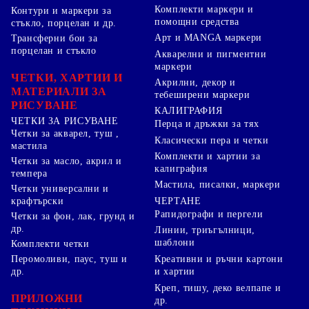
Комплекти маркери и
Контури и маркери за
помощни средства
стъкло, порцелан и др.
Арт и MANGA маркери
Трансферни бои за
порцелан и стъкло
Акварелни и пигментни
маркери
ЧЕТКИ, ХАРТИИ И
Акрилни, декор и
МАТЕРИАЛИ ЗА
тебеширени маркери
РИСУВАНЕ
КАЛИГРАФИЯ
ЧЕТКИ ЗА РИСУВАНЕ
Перца и дръжки за тях
Четки за акварел, туш ,
Класически пера и четки
мастила
Комплекти и хартии за
Четки за масло, акрил и
калиграфия
темпера
Мастила, писалки, маркери
Четки универсални и
ЧЕРТАНЕ
крафтърски
Рапидографи и пергели
Четки за фон, лак, грунд и
др.
Линии, триъгълници,
шаблони
Комплекти четки
Перомоливи, паус, туш и
Креативни и ръчни картони
др.
и хартии
Креп, тишу, деко велпапе и
ПРИЛОЖНИ
др.