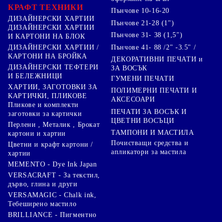
КРАФТ ТЕХНИКИ
Пънчове 10-16-20
ДИЗАЙНЕРСКИ ХАРТИИ
Пънчове 21-28 (1")
ДИЗАЙНЕРСКИ ХАРТИИ
Пънчове 31- 38 (1,5")
И КАРТОНИ НА БЛОК
Пънчове 41- 88 /2" -3.5" /
ДИЗАЙНЕРСКИ ХАРТИИ /
КАРТОНИ НА БРОЙКА
ДЕКОРАТИВНИ ПЕЧАТИ и
ДИЗАЙНЕРСКИ ТЕФТЕРИ
ЗА ВОСЪК
И БЕЛЕЖНИЦИ
ГУМЕНИ ПЕЧАТИ
ХАРТИИ, ЗАГОТОВКИ ЗА
ПОЛИМЕРНИ ПЕЧАТИ И
КАРТИЧКИ, ПЛИКОВЕ
АКСЕСОАРИ
Пликове и комплекти
ПЕЧАТИ ЗА ВОСЪК И
заготовки за картички
ЦВЕТНИ ВОСЪЦИ
Перлени , Металик , Брокат
ТАМПОНИ И МАСТИЛА
картони и хартии
Почистващи средства и
Цветни и крафт картони /
апликатори за мастила
хартии
MEMENTO - Dye Ink Japan
VERSACRAFT - За текстил,
дърво, глина и други
VERSAMAGIC - Chalk ink,
Тебеширено мастило
BRILLIANCE - Пигментно