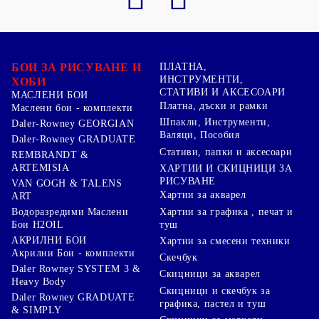
БОИ ЗА РИСУВАНЕ И
ПЛАТНА,
ИНСТРУМЕНТИ,
ХОБИ
СТАТИВИ И АКСЕСОАРИ
МАСЛЕНИ БОИ
Платна, дъски и рамки
Маслени бои - комплекти
Шпакли, Инструменти,
Daler-Rowney GEORGIAN
Валяци, Пособия
Daler-Rowney GRADUATE
Стативи, папки и аксесоари
REMBRANDT &
ARTEMISIA
ХАРТИИ И СКИЦНИЦИ ЗА
РИСУВАНЕ
VAN GOGH & TALENS
Хартии за акварел
ART
Хартии за графика , печат и
Водоразредими Маслени
туш
Бои H2OIL
АКРИЛНИ БОИ
Хартии за смесени техники
Акрилни Бои - комплекти
Скечбук
Daler Rowney SYSTEM 3 &
Скицници за акварел
Heavy Body
Скицници и скечбук за
Daler Rowney GRADUATE
графика, пастел и туш
& SIMPLY