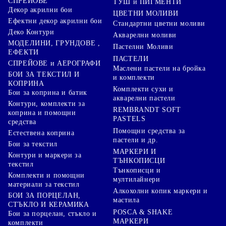
СПРЕЙОВЕ
ТУШ и ПИГМЕНТИ
Декор акрилни бои
ЦВЕТНИ МОЛИВИ
Ефектни декор акрилни бои
Стандартни цветни моливи
Деко Контури
Акварелни моливи
МОДЕЛИНИ, ГРУНДОВЕ ,
Пастелни Моливи
ЕФЕКТИ
ПАСТЕЛИ
СПРЕЙОВЕ и АЕРОГРАФИ
Маслени пастели на бройка
БОИ ЗА ТЕКСТИЛ И
и комплекти
КОПРИНА
Комплекти сухи и
Бои за коприна и батик
акварелни пастели
Контури, комплекти за
REMBRANDT SOFT
коприна и помощни
PASTELS
средства
Помощни средства за
Естествена коприна
пастели и др.
Бои за текстил
МАРКЕРИ И
Контури и маркери за
ТЪНКОПИСЦИ
текстил
Тънкописци и
Комплекти и помощни
мултилайнери
материали за текстил
Алкохолни копик маркери и
БОИ ЗА ПОРЦЕЛАН,
мастила
СТЪКЛО И КЕРАМИКА
POSCA & SHAKE
Бои за порцелан, стъкло и
МАРКЕРИ
комплекти