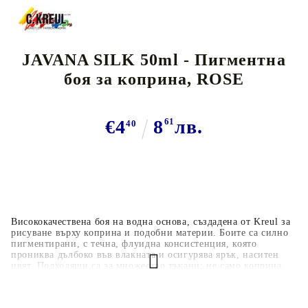
JAVANA SILK 50ml - Пигментна
боя за коприна, ROSE
€4
8
61
лв.
40
Висококачествена боя на водна основа, създадена от Kreul за
рисуване върху коприна и подобни материи. Боите са силно
пигментирани, с течна, флуидна консистенция, която
прониква дълбоко във влакната и осигурява ярък, наситен
цвят. Подходящи са за множество тъкани: не само коприна,
но и светли текстили като памук, вискоза, лен и други смеси
с до 20% съдържание на синтетични влакна. Идеални за
различни техники — контуриране („гута“), сол-ефекти,