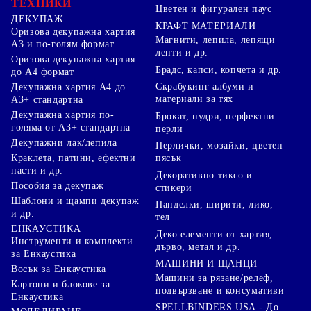
ТЕХНИКИ
Цветен и фигурален паус
ДЕКУПАЖ
КРАФТ МАТЕРИАЛИ
Оризова декупажна хартия
Магнити, лепила, лепящи
А3 и по-голям формат
ленти и др.
Оризова декупажна хартия
Брадс, капси, копчета и др.
до А4 формат
Скрабукинг албуми и
Декупажна хартия А4 до
материали за тях
А3+ стандартна
Декупажна хартия по-
Брокат, пудри, перфектни
голяма от А3+ стандартна
перли
Декупажни лак/лепила
Перлички, мозайки, цветен
Краклета, патини, ефектни
пясък
пасти и др.
Декоративно тиксо и
Пособия за декупаж
стикери
Шаблони и щампи декупаж
Панделки, ширити, лико,
и др.
тел
ЕНКАУСТИКА
Деко елементи от хартия,
Инструменти и комплекти
дърво, метал и др.
за Енкаустика
МАШИНИ И ЩАНЦИ
Восък за Енкаустика
Машини за рязане/релеф,
Картони и блокове за
подвързване и консумативи
Енкаустика
SPELLBINDERS USA - До