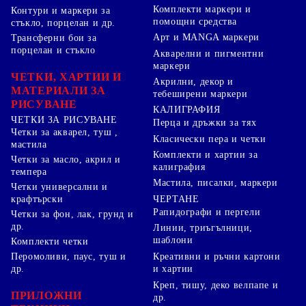
Комплекти маркери и
Контури и маркери за
помощни средства
стъкло, порцелан и др.
Арт и MANGA маркери
Трансферни бои за
порцелан и стъкло
Акварелни и пигментни
маркери
ЧЕТКИ, ХАРТИИ И
Акрилни, декор и
МАТЕРИАЛИ ЗА
тебеширени маркери
РИСУВАНЕ
КАЛИГРАФИЯ
ЧЕТКИ ЗА РИСУВАНЕ
Перца и дръжки за тях
Четки за акварел, туш ,
Класически пера и четки
мастила
Комплекти и хартии за
Четки за масло, акрил и
калиграфия
темпера
Мастила, писалки, маркери
Четки универсални и
ЧЕРТАНЕ
крафтърски
Рапидографи и пергели
Четки за фон, лак, грунд и
др.
Линии, триъгълници,
шаблони
Комплекти четки
Перомоливи, паус, туш и
Креативни и ръчни картони
др.
и хартии
Креп, тишу, деко велпапе и
ПРИЛОЖНИ
др.