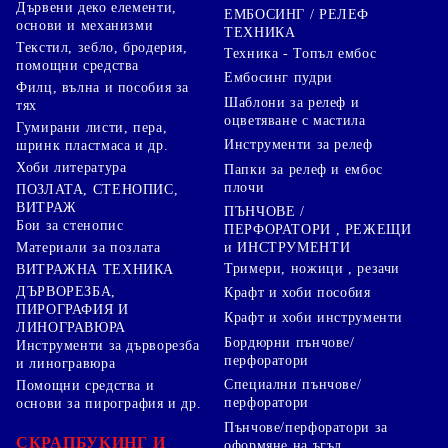
Дървени деко елементи,
ЕМБОСИНГ / РЕЛЕФ
основи и механизми
ТЕХНИКА
Текстил, зебло, бродерия,
Техника - Топъл ембос
помощни средства
Ембосинг пудри
Филц, вълна и пособия за
Шаблони за релеф и
тях
оцветяване с мастила
Гумирани листи, пера,
Инструменти за релеф
шринк пластмаса и др.
Хоби литература
Папки за релеф и ембос
плочи
ПОЗЛАТА, СТЕНОПИС,
ВИТРАЖ
ПЪНЧОВЕ /
Бои за стенопис
ПЕРФОРАТОРИ , РЕЖЕЩИ
Материали за позлата
и ИНСТРУМЕНТИ
Тримери, ножици , резачи
ВИТРАЖНА ТЕХНИКА
ДЪРВОРЕЗБА,
Крафт и хоби пособия
ПИРОГРАФИЯ И
Крафт и хоби инструменти
ЛИНОГРАВЮРА
Бордюрни пънчове/
Инструменти за дърворезба
перфоратори
и линогравюра
Специални пънчове/
Помощни средства и
перфоратори
основи за пирография и др.
Пънчове/перфоратори за
СКРАПБУКИНГ И
оформяне на ъгъл