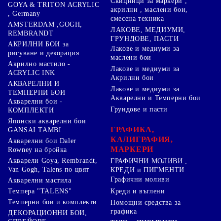
Скицници за маркери ,
GOYA & TRITON АCRYLIC
акрилни , маслени бои,
, Germany
смесена техника
AMSTERDAM ,GOGH,
ЛАКОВЕ, МЕДИУМИ,
REMBRANDT
ГРУНДОВЕ, ПАСТИ
АКРИЛНИ БОИ за
Лакове и медиуми за
рисуване и декорация
маслени бои
Акрилно мастило -
Лакове и медиуми за
ACRYLIC INK
Акрилни бои
АКВАРЕЛНИ И
Лакове и медиуми за
ТЕМПЕРНИ БОИ
Акварелни и Темперни бои
Акварелни бои -
Грундове и пасти
КОМПЛЕКТИ
Японски акварелни бои
ГРАФИКА,
GANSAI TAMBI
КАЛИГРАФИЯ,
Акварелни бои Daler
МАРКЕРИ
Rowney на бройка
Акварели Goya, Rembrandt,
ГРАФИЧНИ МОЛИВИ ,
Van Gogh, Talens по цвят
КРЕДИ и ПИГМЕНТИ
Графични моливи
Акварелни мастила
Креди и въглени
Темпера "TALENS"
Темперни бои и комплекти
Помощни средства за
графика
ДЕКОРАЦИОННИ БОИ,