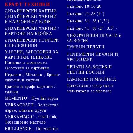
КРАФТ ТЕХНИКИ
Пънчове 10-16-20
ДИЗАЙНЕРСКИ ХАРТИИ
Пънчове 21-28 (1")
ДИЗАЙНЕРСКИ ХАРТИИ
Пънчове 31- 38 (1,5")
И КАРТОНИ НА БЛОК
Пънчове 41- 88 /2" -3.5" /
ДИЗАЙНЕРСКИ ХАРТИИ /
КАРТОНИ НА БРОЙКА
ДЕКОРАТИВНИ ПЕЧАТИ и
ДИЗАЙНЕРСКИ ТЕФТЕРИ
ЗА ВОСЪК
И БЕЛЕЖНИЦИ
ГУМЕНИ ПЕЧАТИ
ХАРТИИ, ЗАГОТОВКИ ЗА
ПОЛИМЕРНИ ПЕЧАТИ И
КАРТИЧКИ, ПЛИКОВЕ
АКСЕСОАРИ
Пликове и комплекти
ПЕЧАТИ ЗА ВОСЪК И
заготовки за картички
ЦВЕТНИ ВОСЪЦИ
Перлени , Металик , Брокат
ТАМПОНИ И МАСТИЛА
картони и хартии
Почистващи средства и
Цветни и крафт картони /
апликатори за мастила
хартии
MEMENTO - Dye Ink Japan
VERSACRAFT - За текстил,
дърво, глина и други
VERSAMAGIC - Chalk ink,
Тебеширено мастило
BRILLIANCE - Пигментно