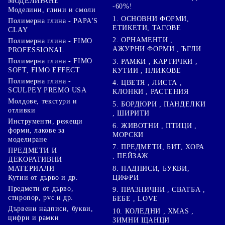
МОДЕЛИРАНЕ
-60%!
Моделини, глини и смоли
1. ОСНОВНИ ФОРМИ,
Полимерна глина - PAPA'S
ЕТИКЕТИ, ТАГОВЕ
CLAY
2. ОРНАМЕНТИ ,
Полимерна глина - FIMO
АЖУРНИ ФОРМИ , ЪГЛИ
PROFESSIONAL
Полимерна глина - FIMO
3. РАМКИ , КАРТИЧКИ ,
SOFT, FIMO EFFECT
КУТИИ , ПЛИКОВЕ
Полимерна глина -
4. ЦВЕТЯ , ЛИСТА ,
SCULPEY PREMO USA
КЛОНКИ , РАСТЕНИЯ
Молдове, текстури и
5. БОРДЮРИ , ПАНДЕЛКИ
отливки
, ШИРИТИ
Инструменти, режещи
6. ЖИВОТНИ , ПТИЦИ ,
форми, лакове за
МОРСКИ
моделиране
7. ПРЕДМЕТИ, БИТ, ХОРА
ПРЕДМЕТИ И
, ПЕЙЗАЖ
ДЕКОРАТИВНИ
8. НАДПИСИ, БУКВИ,
МАТЕРИАЛИ
ЦИФРИ
Кутии от дърво и др.
Предмети от дърво,
9. ПРАЗНИЧНИ , СВАТБА ,
стиропор, pvc и др.
БЕБЕ , LOVE
Дървени надписи, букви,
10. КОЛЕДНИ , XMAS ,
цифри и рамки
ЗИМНИ ЩАНЦИ