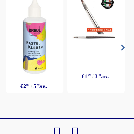
€1
79
3
50
лв.
€2
96
5
79
лв.