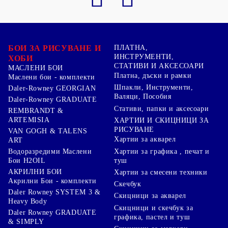
БОИ ЗА РИСУВАНЕ И
ПЛАТНА,
ИНСТРУМЕНТИ,
ХОБИ
СТАТИВИ И АКСЕСОАРИ
МАСЛЕНИ БОИ
Платна, дъски и рамки
Маслени бои - комплекти
Шпакли, Инструменти,
Daler-Rowney GEORGIAN
Валяци, Пособия
Daler-Rowney GRADUATE
Стативи, папки и аксесоари
REMBRANDT &
ARTEMISIA
ХАРТИИ И СКИЦНИЦИ ЗА
РИСУВАНЕ
VAN GOGH & TALENS
Хартии за акварел
ART
Хартии за графика , печат и
Водоразредими Маслени
туш
Бои H2OIL
АКРИЛНИ БОИ
Хартии за смесени техники
Акрилни Бои - комплекти
Скечбук
Daler Rowney SYSTEM 3 &
Скицници за акварел
Heavy Body
Скицници и скечбук за
Daler Rowney GRADUATE
графика, пастел и туш
& SIMPLY