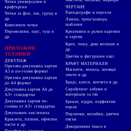
Четки универсални и
ЧЕРТАНЕ
крафтърски
Рапидографи и пергели
Четки за фон, лак, грунд и
др.
Линии, триъгълници,
шаблони
Комплекти четки
Перомоливи, паус, туш и
Креативни и ръчни картони
др.
и хартии
Креп, тишу, деко велпапе и
ПРИЛОЖНИ
др.
ТЕХНИКИ
Цветен и фигурален паус
ДЕКУПАЖ
КРАФТ МАТЕРИАЛИ
Оризова декупажна хартия
Магнити, лепила, лепящи
А3 и по-голям формат
ленти и др.
Оризова декупажна хартия
Брадс, капси, копчета и др.
до А4 формат
Скрабукинг албуми и
Декупажна хартия А4 до
материали за тях
А3+ стандартна
Декупажна хартия по-
Брокат, пудри, перфектни
голяма от А3+ стандартна
перли
Декупажни лак/лепила
Перлички, мозайки, цветен
Краклета, патини, ефектни
пясък
пасти и др.
Декоративно тиксо и
Пособия за декупаж