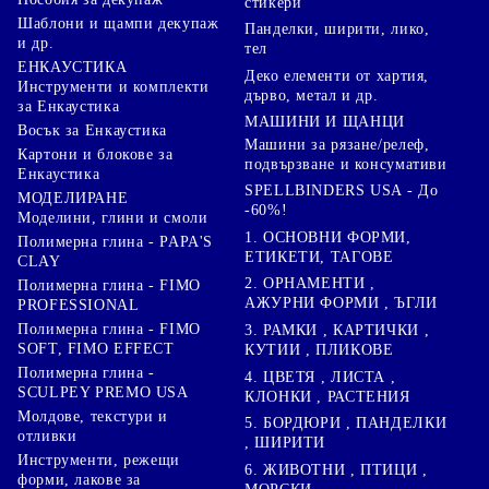
стикери
Шаблони и щампи декупаж
Панделки, ширити, лико,
и др.
тел
ЕНКАУСТИКА
Деко елементи от хартия,
Инструменти и комплекти
дърво, метал и др.
за Енкаустика
МАШИНИ И ЩАНЦИ
Восък за Енкаустика
Машини за рязане/релеф,
Картони и блокове за
подвързване и консумативи
Енкаустика
SPELLBINDERS USA - До
МОДЕЛИРАНЕ
-60%!
Моделини, глини и смоли
1. ОСНОВНИ ФОРМИ,
Полимерна глина - PAPA'S
ЕТИКЕТИ, ТАГОВЕ
CLAY
2. ОРНАМЕНТИ ,
Полимерна глина - FIMO
АЖУРНИ ФОРМИ , ЪГЛИ
PROFESSIONAL
Полимерна глина - FIMO
3. РАМКИ , КАРТИЧКИ ,
SOFT, FIMO EFFECT
КУТИИ , ПЛИКОВЕ
Полимерна глина -
4. ЦВЕТЯ , ЛИСТА ,
SCULPEY PREMO USA
КЛОНКИ , РАСТЕНИЯ
Молдове, текстури и
5. БОРДЮРИ , ПАНДЕЛКИ
отливки
, ШИРИТИ
Инструменти, режещи
6. ЖИВОТНИ , ПТИЦИ ,
форми, лакове за