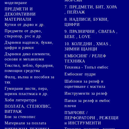
МОРСКИ
моделиране
7. ПРЕДМЕТИ, БИТ, ХОРА
ПРЕДМЕТИ И
, ПЕЙЗАЖ
ДЕКОРАТИВНИ
8. НАДПИСИ, БУКВИ,
МАТЕРИАЛИ
ЦИФРИ
Кутии от дърво и др.
Предмети от дърво,
9. ПРАЗНИЧНИ , СВАТБА ,
стиропор, pvc и др.
БЕБЕ , LOVE
Дървени надписи, букви,
10. КОЛЕДНИ , XMAS ,
цифри и рамки
ЗИМНИ ЩАНЦИ
Дървени деко елементи,
ЕМБОСИНГ / РЕЛЕФ
основи и механизми
ТЕХНИКА
Текстил, зебло, бродерия,
Техника - Топъл ембос
помощни средства
Ембосинг пудри
Филц, вълна и пособия за
Шаблони за релеф и
тях
оцветяване с мастила
Гумирани листи, пера,
Инструменти за релеф
шринк пластмаса и др.
Хоби литература
Папки за релеф и ембос
плочи
ПОЗЛАТА, СТЕНОПИС,
ВИТРАЖ
ПЪНЧОВЕ /
Бои за стенопис
ПЕРФОРАТОРИ , РЕЖЕЩИ
Материали за позлата
и ИНСТРУМЕНТИ