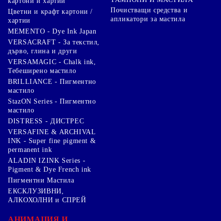
картони и хартии
Почистващи средства и
Цветни и крафт картони /
апликатори за мастила
хартии
MEMENTO - Dye Ink Japan
VERSACRAFT - За текстил,
дърво, глина и други
VERSAMAGIC - Chalk ink,
Тебеширено мастило
BRILLIANCE - Пигментно
мастило
StazON Series - Пигментно
мастило
DISTRESS - ДИСТРЕС
VERSAFINE & ARCHIVAL
INK - Super fine pigment &
permanent ink
ALADIN IZINK Series -
Pigment & Dye French ink
Пигментни Мастила
ЕКСКЛУЗИВНИ,
АЛКОХОЛНИ и СПРЕЙ
АНИМАЦИЯ И