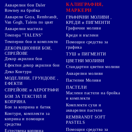
КАЛИГРАФИЯ,
Акварелни бои Daler
МАРКЕРИ
Rowney на бройка
Акварели Goya, Rembrandt,
ГРАФИЧНИ МОЛИВИ ,
Van Gogh, Talens по цвят
КРЕДИ и ПИГМЕНТИ
Графични моливи
Акварелни мастила
Креди и въглени
Темпера "TALENS"
Темперни бои и комплекти
Помощни средства за
графика
ДЕКОРАЦИОННИ БОИ,
СПРЕЙОВЕ
ТУШ и ПИГМЕНТИ
Декор акрилни бои
ЦВЕТНИ МОЛИВИ
Ефектни декор акрилни бои
Стандартни цветни моливи
Деко Контури
Акварелни моливи
МОДЕЛИНИ, ГРУНДОВЕ ,
Пастелни Моливи
ЕФЕКТИ
ПАСТЕЛИ
СПРЕЙОВЕ и АЕРОГРАФИ
Маслени пастели на бройка
БОИ ЗА ТЕКСТИЛ И
и комплекти
КОПРИНА
Комплекти сухи и
Бои за коприна и батик
акварелни пастели
Контури, комплекти за
REMBRANDT SOFT
коприна и помощни
PASTELS
средства
Помощни средства за
Естествена коприна