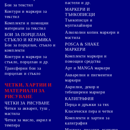
пастели и др.
Бои за текстил
МАРКЕРИ И
Контури и маркери за
ТЪНКОПИСЦИ
текстил
Тънкописци и
Комплекти и помощни
мултилайнери
материали за текстил
Алкохолни копик маркери и
БОИ ЗА ПОРЦЕЛАН,
мастила
СТЪКЛО И КЕРАМИКА
POSCA & SHAKE
Бои за порцелан, стъкло и
МАРКЕРИ
комплекти
Комплекти маркери и
Контури и маркери за
помощни средства
стъкло, порцелан и др.
Арт и MANGA маркери
Трансферни бои за
порцелан и стъкло
Акварелни и пигментни
маркери
ЧЕТКИ, ХАРТИИ И
Акрилни, декор и
МАТЕРИАЛИ ЗА
тебеширени маркери
РИСУВАНЕ
КАЛИГРАФИЯ
ЧЕТКИ ЗА РИСУВАНЕ
Перца и дръжки за тях
Четки за акварел, туш ,
Класически пера и четки
мастила
Комплекти и хартии за
Четки за масло, акрил и
калиграфия
темпера
Мастила, писалки, маркери