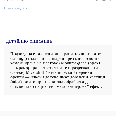
смесва, да се преливат цветове, да се моделира. След
оформяне, изделието трябва да се изпече във фурна:
Оцени продукта
препоръчителна температура е 275 °F (~130 °C). Времето за
печене е приблизително 30 минути за всеки 1/4 инч Не
трябва да се пече в микровълнова — само на стандартна
фурна. Неизползваната глина може да се съхранява — тя не
изсъхва просто на въздух, така че можеш да я пазиш за
бъдещи проекти. Отлична е за детайлни проекти — бижута,
миниатюрни фигурки, декорации, орнаменти, мъниста,
елементи за смешана медия. След изпичане, предметите
ДЕТАЙЛНО ОПИСАНИЕ
могат да се шлайфат, боядисват или лакират — това
позволява допълнителна декорация и персонализация.
Подходяща е за специализирани техники като:
Caning (създаване на шарки чрез многослойно
комбиниране на цветове) Mokume-gane (ефект
на мрамориране чрез стягане и разрязване на
слоеве) Mica-shift / металически / перлени
ефекти — някои цветове имат добавени частици
(mica), които при правилна обработка дават
блясък или специален „метален/перлен“ ефект.