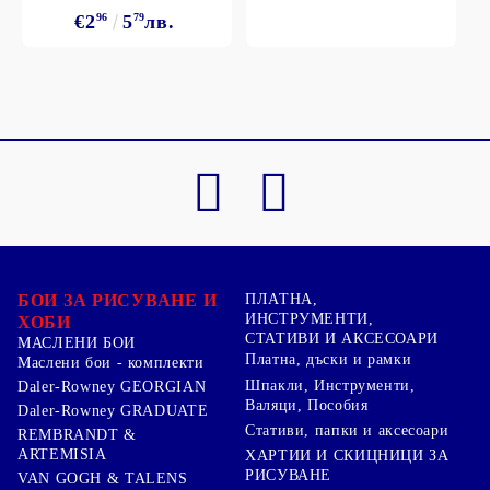
€2
96
5
79
лв.
БОИ ЗА РИСУВАНЕ И
ПЛАТНА,
ИНСТРУМЕНТИ,
ХОБИ
СТАТИВИ И АКСЕСОАРИ
МАСЛЕНИ БОИ
Платна, дъски и рамки
Маслени бои - комплекти
Шпакли, Инструменти,
Daler-Rowney GEORGIAN
Валяци, Пособия
Daler-Rowney GRADUATE
Стативи, папки и аксесоари
REMBRANDT &
ARTEMISIA
ХАРТИИ И СКИЦНИЦИ ЗА
РИСУВАНЕ
VAN GOGH & TALENS