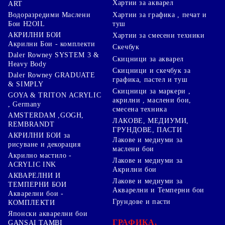
Хартии за акварел
ART
Хартии за графика , печат и
Водоразредими Маслени
туш
Бои H2OIL
АКРИЛНИ БОИ
Хартии за смесени техники
Акрилни Бои - комплекти
Скечбук
Daler Rowney SYSTEM 3 &
Скицници за акварел
Heavy Body
Скицници и скечбук за
Daler Rowney GRADUATE
графика, пастел и туш
& SIMPLY
Скицници за маркери ,
GOYA & TRITON АCRYLIC
акрилни , маслени бои,
, Germany
смесена техника
AMSTERDAM ,GOGH,
ЛАКОВЕ, МЕДИУМИ,
REMBRANDT
ГРУНДОВЕ, ПАСТИ
АКРИЛНИ БОИ за
Лакове и медиуми за
рисуване и декорация
маслени бои
Акрилно мастило -
Лакове и медиуми за
ACRYLIC INK
Акрилни бои
АКВАРЕЛНИ И
Лакове и медиуми за
ТЕМПЕРНИ БОИ
Акварелни и Темперни бои
Акварелни бои -
Грундове и пасти
КОМПЛЕКТИ
Японски акварелни бои
ГРАФИКА,
GANSAI TAMBI