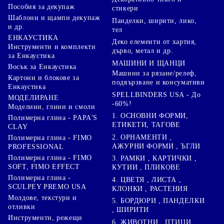
Пособия за декупаж
стикери
Шаблони и щампи декупаж
Панделки, ширити, лико,
и др.
тел
ЕНКАУСТИКА
Деко елементи от хартия,
Инструменти и комплекти
дърво, метал и др.
за Енкаустика
МАШИНИ И ЩАНЦИ
Восък за Енкаустика
Машини за рязане/релеф,
Картони и блокове за
подвързване и консумативи
Енкаустика
SPELLBINDERS USA - До
МОДЕЛИРАНЕ
-60%!
Моделини, глини и смоли
1. ОСНОВНИ ФОРМИ,
Полимерна глина - PAPA'S
ЕТИКЕТИ, ТАГОВЕ
CLAY
2. ОРНАМЕНТИ ,
Полимерна глина - FIMO
АЖУРНИ ФОРМИ , ЪГЛИ
PROFESSIONAL
Полимерна глина - FIMO
3. РАМКИ , КАРТИЧКИ ,
SOFT, FIMO EFFECT
КУТИИ , ПЛИКОВЕ
Полимерна глина -
4. ЦВЕТЯ , ЛИСТА ,
SCULPEY PREMO USA
КЛОНКИ , РАСТЕНИЯ
Молдове, текстури и
5. БОРДЮРИ , ПАНДЕЛКИ
отливки
, ШИРИТИ
Инструменти, режещи
6. ЖИВОТНИ , ПТИЦИ ,