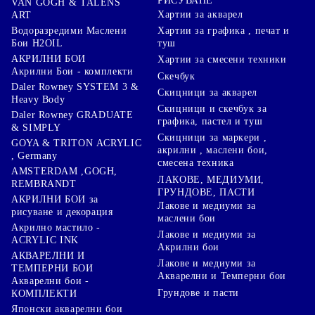
РИСУВАНЕ
VAN GOGH & TALENS
Хартии за акварел
ART
Хартии за графика , печат и
Водоразредими Маслени
туш
Бои H2OIL
АКРИЛНИ БОИ
Хартии за смесени техники
Акрилни Бои - комплекти
Скечбук
Daler Rowney SYSTEM 3 &
Скицници за акварел
Heavy Body
Скицници и скечбук за
Daler Rowney GRADUATE
графика, пастел и туш
& SIMPLY
Скицници за маркери ,
GOYA & TRITON АCRYLIC
акрилни , маслени бои,
, Germany
смесена техника
AMSTERDAM ,GOGH,
ЛАКОВЕ, МЕДИУМИ,
REMBRANDT
ГРУНДОВЕ, ПАСТИ
АКРИЛНИ БОИ за
Лакове и медиуми за
рисуване и декорация
маслени бои
Акрилно мастило -
Лакове и медиуми за
ACRYLIC INK
Акрилни бои
АКВАРЕЛНИ И
Лакове и медиуми за
ТЕМПЕРНИ БОИ
Акварелни и Темперни бои
Акварелни бои -
Грундове и пасти
КОМПЛЕКТИ
Японски акварелни бои