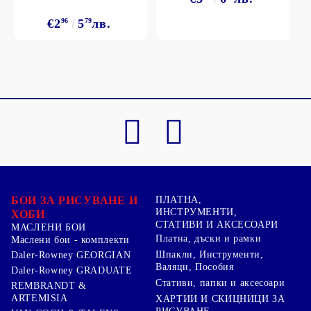
€2
96
5
79
лв.
БОИ ЗА РИСУВАНЕ И
ПЛАТНА,
ИНСТРУМЕНТИ,
ХОБИ
СТАТИВИ И АКСЕСОАРИ
МАСЛЕНИ БОИ
Платна, дъски и рамки
Маслени бои - комплекти
Шпакли, Инструменти,
Daler-Rowney GEORGIAN
Валяци, Пособия
Daler-Rowney GRADUATE
Стативи, папки и аксесоари
REMBRANDT &
ARTEMISIA
ХАРТИИ И СКИЦНИЦИ ЗА