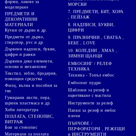
форми, лакове за
МОРСКИ
моделиране
7. ПРЕДМЕТИ, БИТ, ХОРА
ПРЕДМЕТИ И
, ПЕЙЗАЖ
ДЕКОРАТИВНИ
8. НАДПИСИ, БУКВИ,
МАТЕРИАЛИ
ЦИФРИ
Кутии от дърво и др.
Предмети от дърво,
9. ПРАЗНИЧНИ , СВАТБА ,
стиропор, pvc и др.
БЕБЕ , LOVE
Дървени надписи, букви,
10. КОЛЕДНИ , XMAS ,
цифри и рамки
ЗИМНИ ЩАНЦИ
Дървени деко елементи,
ЕМБОСИНГ / РЕЛЕФ
основи и механизми
ТЕХНИКА
Текстил, зебло, бродерия,
Техника - Топъл ембос
помощни средства
Ембосинг пудри
Филц, вълна и пособия за
Шаблони за релеф и
тях
оцветяване с мастила
Гумирани листи, пера,
Инструменти за релеф
шринк пластмаса и др.
Хоби литература
Папки за релеф и ембос
плочи
ПОЗЛАТА, СТЕНОПИС,
ВИТРАЖ
ПЪНЧОВЕ /
Бои за стенопис
ПЕРФОРАТОРИ , РЕЖЕЩИ
Материали за позлата
и ИНСТРУМЕНТИ