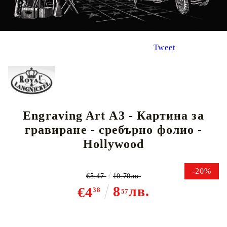
Tweet
Engraving Art А3 - Картина за
гравиране - сребърно фолио -
Hollywood
-20%
€5.47
10.70лв.
8
лв.
€4
38
57