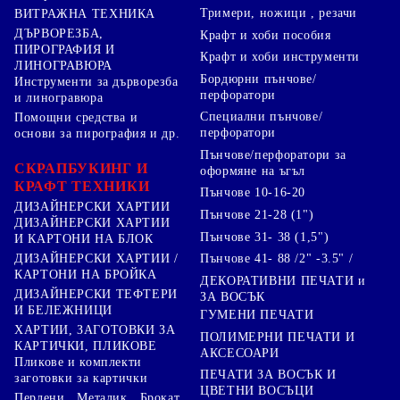
Тримери, ножици , резачи
ВИТРАЖНА ТЕХНИКА
ДЪРВОРЕЗБА,
Крафт и хоби пособия
ПИРОГРАФИЯ И
Крафт и хоби инструменти
ЛИНОГРАВЮРА
Бордюрни пънчове/
Инструменти за дърворезба
перфоратори
и линогравюра
Специални пънчове/
Помощни средства и
перфоратори
основи за пирография и др.
Пънчове/перфоратори за
СКРАПБУКИНГ И
оформяне на ъгъл
КРАФТ ТЕХНИКИ
Пънчове 10-16-20
ДИЗАЙНЕРСКИ ХАРТИИ
Пънчове 21-28 (1")
ДИЗАЙНЕРСКИ ХАРТИИ
Пънчове 31- 38 (1,5")
И КАРТОНИ НА БЛОК
Пънчове 41- 88 /2" -3.5" /
ДИЗАЙНЕРСКИ ХАРТИИ /
КАРТОНИ НА БРОЙКА
ДЕКОРАТИВНИ ПЕЧАТИ и
ДИЗАЙНЕРСКИ ТЕФТЕРИ
ЗА ВОСЪК
И БЕЛЕЖНИЦИ
ГУМЕНИ ПЕЧАТИ
ХАРТИИ, ЗАГОТОВКИ ЗА
ПОЛИМЕРНИ ПЕЧАТИ И
КАРТИЧКИ, ПЛИКОВЕ
АКСЕСОАРИ
Пликове и комплекти
ПЕЧАТИ ЗА ВОСЪК И
заготовки за картички
ЦВЕТНИ ВОСЪЦИ
Перлени , Металик , Брокат