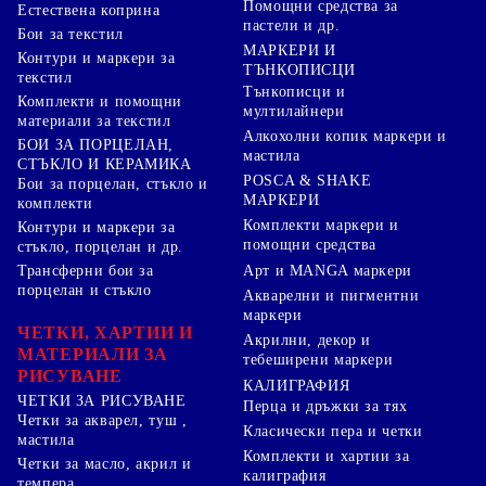
Помощни средства за
Естествена коприна
пастели и др.
Бои за текстил
МАРКЕРИ И
Контури и маркери за
ТЪНКОПИСЦИ
текстил
Тънкописци и
Комплекти и помощни
мултилайнери
материали за текстил
Алкохолни копик маркери и
БОИ ЗА ПОРЦЕЛАН,
мастила
СТЪКЛО И КЕРАМИКА
POSCA & SHAKE
Бои за порцелан, стъкло и
МАРКЕРИ
комплекти
Комплекти маркери и
Контури и маркери за
помощни средства
стъкло, порцелан и др.
Арт и MANGA маркери
Трансферни бои за
порцелан и стъкло
Акварелни и пигментни
маркери
ЧЕТКИ, ХАРТИИ И
Акрилни, декор и
МАТЕРИАЛИ ЗА
тебеширени маркери
РИСУВАНЕ
КАЛИГРАФИЯ
ЧЕТКИ ЗА РИСУВАНЕ
Перца и дръжки за тях
Четки за акварел, туш ,
Класически пера и четки
мастила
Комплекти и хартии за
Четки за масло, акрил и
калиграфия
темпера