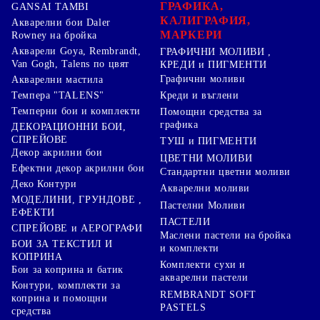
ГРАФИКА,
GANSAI TAMBI
КАЛИГРАФИЯ,
Акварелни бои Daler
МАРКЕРИ
Rowney на бройка
Акварели Goya, Rembrandt,
ГРАФИЧНИ МОЛИВИ ,
Van Gogh, Talens по цвят
КРЕДИ и ПИГМЕНТИ
Графични моливи
Акварелни мастила
Креди и въглени
Темпера "TALENS"
Темперни бои и комплекти
Помощни средства за
графика
ДЕКОРАЦИОННИ БОИ,
СПРЕЙОВЕ
ТУШ и ПИГМЕНТИ
Декор акрилни бои
ЦВЕТНИ МОЛИВИ
Ефектни декор акрилни бои
Стандартни цветни моливи
Деко Контури
Акварелни моливи
МОДЕЛИНИ, ГРУНДОВЕ ,
Пастелни Моливи
ЕФЕКТИ
ПАСТЕЛИ
СПРЕЙОВЕ и АЕРОГРАФИ
Маслени пастели на бройка
БОИ ЗА ТЕКСТИЛ И
и комплекти
КОПРИНА
Комплекти сухи и
Бои за коприна и батик
акварелни пастели
Контури, комплекти за
REMBRANDT SOFT
коприна и помощни
PASTELS
средства