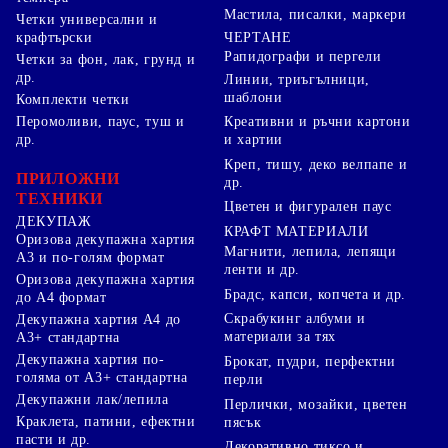
Мастила, писалки, маркери
Четки универсални и
ЧЕРТАНЕ
крафтърски
Рапидографи и пергели
Четки за фон, лак, грунд и
др.
Линии, триъгълници,
шаблони
Комплекти четки
Перомоливи, паус, туш и
Креативни и ръчни картони
др.
и хартии
Креп, тишу, деко велпапе и
ПРИЛОЖНИ
др.
ТЕХНИКИ
Цветен и фигурален паус
ДЕКУПАЖ
КРАФТ МАТЕРИАЛИ
Оризова декупажна хартия
Магнити, лепила, лепящи
А3 и по-голям формат
ленти и др.
Оризова декупажна хартия
Брадс, капси, копчета и др.
до А4 формат
Скрабукинг албуми и
Декупажна хартия А4 до
материали за тях
А3+ стандартна
Декупажна хартия по-
Брокат, пудри, перфектни
голяма от А3+ стандартна
перли
Декупажни лак/лепила
Перлички, мозайки, цветен
Краклета, патини, ефектни
пясък
пасти и др.
Декоративно тиксо и