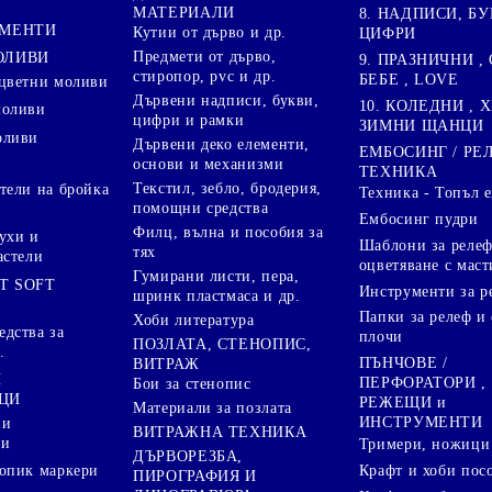
МАТЕРИАЛИ
8. НАДПИСИ, БУ
ГМЕНТИ
Кутии от дърво и др.
ЦИФРИ
Предмети от дърво,
ОЛИВИ
9. ПРАЗНИЧНИ , 
стиропор, pvc и др.
БЕБЕ , LOVE
цветни моливи
Дървени надписи, букви,
10. КОЛЕДНИ , X
моливи
цифри и рамки
ЗИМНИ ЩАНЦИ
оливи
Дървени деко елементи,
ЕМБОСИНГ / РЕ
основи и механизми
ТЕХНИКА
Текстил, зебло, бродерия,
тели на бройка
Техника - Топъл 
помощни средства
Ембосинг пудри
Филц, вълна и пособия за
ухи и
Шаблони за релеф
тях
астели
оцветяване с маст
Гумирани листи, пера,
T SOFT
Инструменти за р
шринк пластмаса и др.
Папки за релеф и
Хоби литература
дства за
плочи
ПОЗЛАТА, СТЕНОПИС,
.
ПЪНЧОВЕ /
ВИТРАЖ
И
ПЕРФОРАТОРИ ,
Бои за стенопис
ЦИ
РЕЖЕЩИ и
Материали за позлата
ИНСТРУМЕНТИ
 и
ВИТРАЖНА ТЕХНИКА
ри
Тримери, ножици 
ДЪРВОРЕЗБА,
Крафт и хоби пос
опик маркери
ПИРОГРАФИЯ И