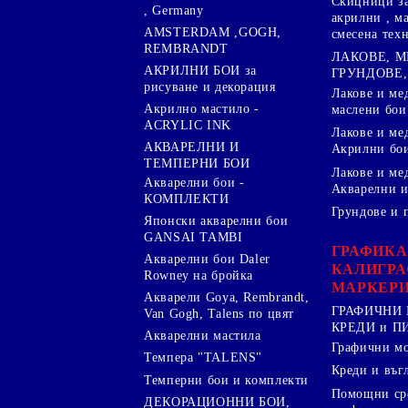
Скицници за
, Germany
акрилни , м
AMSTERDAM ,GOGH,
смесена тех
REMBRANDT
ЛАКОВЕ, 
АКРИЛНИ БОИ за
ГРУНДОВЕ,
рисуване и декорация
Лакове и ме
Акрилно мастило -
маслени бои
ACRYLIC INK
Лакове и ме
АКВАРЕЛНИ И
Акрилни бо
ТЕМПЕРНИ БОИ
Лакове и ме
Акварелни бои -
Акварелни и
КОМПЛЕКТИ
Грундове и 
Японски акварелни бои
GANSAI TAMBI
ГРАФИКА
Акварелни бои Daler
КАЛИГРА
Rowney на бройка
МАРКЕР
Акварели Goya, Rembrandt,
ГРАФИЧНИ 
Van Gogh, Talens по цвят
КРЕДИ и 
Акварелни мастила
Графични м
Темпера "TALENS"
Креди и въг
Темперни бои и комплекти
Помощни сре
ДЕКОРАЦИОННИ БОИ,