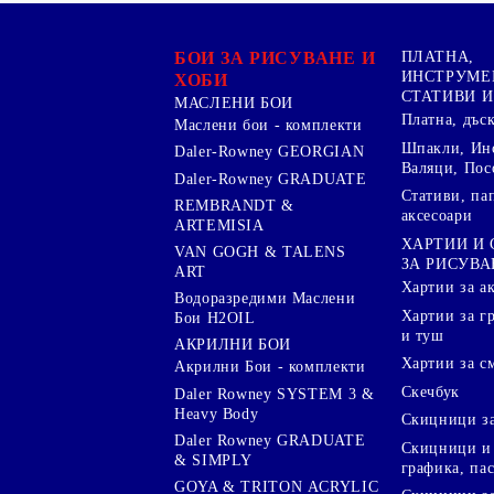
БОИ ЗА РИСУВАНЕ И
ПЛАТНА,
ИНСТРУМЕ
ХОБИ
СТАТИВИ И
МАСЛЕНИ БОИ
Платна, дъс
Маслени бои - комплекти
Шпакли, Ин
Daler-Rowney GEORGIAN
Валяци, Пос
Daler-Rowney GRADUATE
Стативи, па
REMBRANDT &
аксесоари
ARTEMISIA
ХАРТИИ И
VAN GOGH & TALENS
ЗА РИСУВА
ART
Хартии за а
Водоразредими Маслени
Хартии за гр
Бои H2OIL
и туш
АКРИЛНИ БОИ
Хартии за с
Акрилни Бои - комплекти
Скечбук
Daler Rowney SYSTEM 3 &
Heavy Body
Скицници за
Daler Rowney GRADUATE
Скицници и 
& SIMPLY
графика, па
GOYA & TRITON АCRYLIC