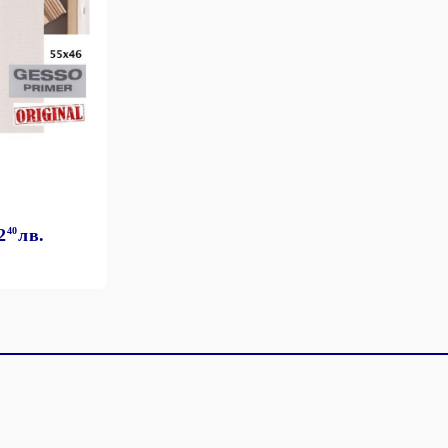
2
40
лв.