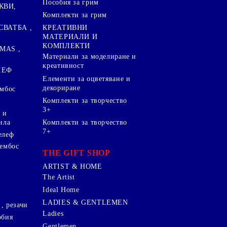
Пособия за грим
КВИ,
Комплекти за грим
СВАТБА ,
КРЕАТИВНИ
МАТЕРИАЛИ И
КОМПЛЕКТИ
MAS ,
Mатериали за моделиране и
креативност
ЛЕФ
Елементи за оцветяване и
декориране
ембос
Комплекти за творчество
3+
 и
ила
Комплекти за творчество
7+
елеф
 ембос
THE GIFT SHOP
ARTIST & HOME
The Artist
Ideal Home
LADIES & GENTLEMEN
, резачи
Ladies
обия
Gentlemen