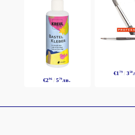
€1
79
3
50
€2
96
5
79
лв.