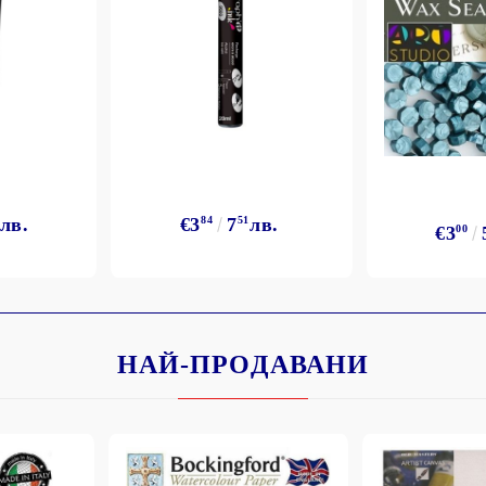
лв.
€3
84
7
51
лв.
€3
00
НАЙ-ПРОДАВАНИ