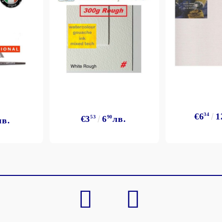
Моят профил
Вход
Регистрация
€6
34
1
€3
53
6
90
лв.
лв.
BGN
EUR
BG
EN