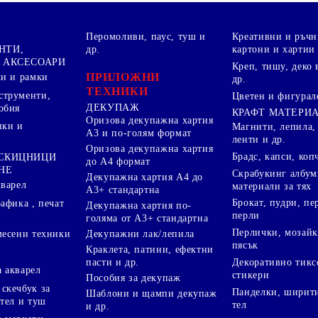
Перомоливи, паус, туш и
Креативни и ръчн
НТИ,
др.
картони и хартии
 АКСЕСОАРИ
Креп, тишу, деко 
ПРИЛОЖНИ
ки и рамки
др.
ТЕХНИКИ
струменти,
Цветен и фигурал
ДЕКУПАЖ
обия
КРАФТ МАТЕРИ
Оризова декупажна хартия
пки и
Магнити, лепила,
А3 и по-голям формат
ленти и др.
Оризова декупажна хартия
Брадс, капси, коп
 СКИЦНИЦИ
до А4 формат
НЕ
Скрабукинг албум
Декупажна хартия А4 до
кварел
материали за тях
А3+ стандартна
Брокат, пудри, п
афика , печат
Декупажна хартия по-
перли
голяма от А3+ стандартна
Перлички, мозайк
Декупажни лак/лепила
месени техники
пясък
Краклета, патини, ефектни
пасти и др.
Декоративно тикс
 акварел
стикери
Пособия за декупаж
скечбук за
Панделки, ширити
Шаблони и щампи декупаж
стел и туш
тел
и др.