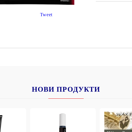
К
К
Tweet
ИВНИ И ПЕЧАТИ ЗА
ХАРТИИ, ЗАГОТОВКИ ЗА
КАРТИЧКИ, ПЛИКОВЕ
 ПЕЧАТИ
Пликове и комплекти загото
картички
РНИ ПЕЧАТИ И
АРИ
Перлени , Металик , Брокат 
НОВИ ПРОДУКТИ
хартии
ЗА ВОСЪК И ЦВЕТНИ
Цветни и крафт картони / х
Креативни и ръчни картони 
Креп, тишу, деко велпапе и д
Цветен и фигурален паус