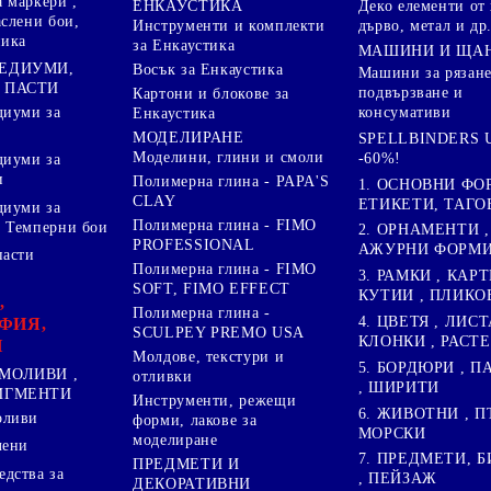
 маркери ,
Деко елементи от 
ЕНКАУСТИКА
аслени бои,
дърво, метал и др
Инструменти и комплекти
ника
за Енкаустика
МАШИНИ И ЩА
МЕДИУМИ,
Восък за Енкаустика
Машини за рязане
 ПАСТИ
подвързване и
Картони и блокове за
диуми за
консумативи
Енкаустика
МОДЕЛИРАНЕ
SPELLBINDERS U
Моделини, глини и смоли
-60%!
диуми за
и
Полимерна глина - PAPA'S
1. ОСНОВНИ ФО
CLAY
ЕТИКЕТИ, ТАГО
диуми за
Полимерна глина - FIMO
 Темперни бои
2. ОРНАМЕНТИ ,
PROFESSIONAL
АЖУРНИ ФОРМИ 
пасти
Полимерна глина - FIMO
3. РАМКИ , КАРТ
SOFT, FIMO EFFECT
КУТИИ , ПЛИКО
,
Полимерна глина -
4. ЦВЕТЯ , ЛИСТ
ФИЯ,
SCULPEY PREMO USA
КЛОНКИ , РАСТ
И
Молдове, текстури и
5. БОРДЮРИ , 
МОЛИВИ ,
отливки
, ШИРИТИ
ПИГМЕНТИ
Инструменти, режещи
6. ЖИВОТНИ , П
оливи
форми, лакове за
МОРСКИ
моделиране
лени
7. ПРЕДМЕТИ, Б
ПРЕДМЕТИ И
дства за
, ПЕЙЗАЖ
ДЕКОРАТИВНИ