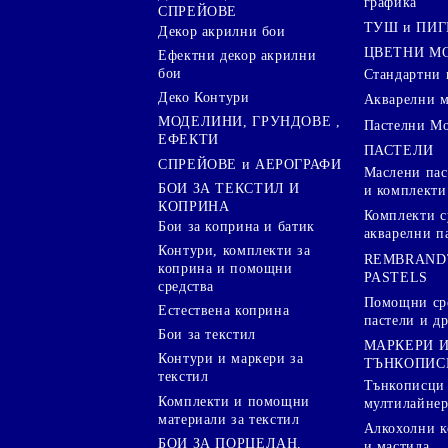
графика
СПРЕЙОВЕ
ТУШ и ПИ
Декор акрилни бои
ЦВЕТНИ М
Ефектни декор акрилни
бои
Стандартни 
Деко Контури
Акварелни 
МОДЕЛИНИ, ГРУНДОВЕ ,
Пастелни М
ЕФЕКТИ
ПАСТЕЛИ
СПРЕЙОВЕ и АЕРОГРАФИ
Маслени пас
БОИ ЗА ТЕКСТИЛ И
и комплекти
КОПРИНА
Комплекти с
Бои за коприна и батик
акварелни п
Контури, комплекти за
REMBRAND
коприна и помощни
PASTELS
средства
Помощни сре
Естествена коприна
пастели и др
Бои за текстил
МАРКЕРИ 
Контури и маркери за
ТЪНКОПИС
текстил
Тънкописци
Комплекти и помощни
мултилайне
материали за текстил
Алкохолни к
БОИ ЗА ПОРЦЕЛАН,
и мастила