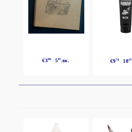
StazON Series - Пигментно мастило
DISTRESS - ДИСТРЕС
VERSAFINE & ARCHIVAL INK -
Super fine pigment & permanent ink
ALADIN IZINK Series - Pigment & Dye
French ink
Пигментни Мастила
€3
00
5
87
лв.
€9
70
18
97
ЕКСКЛУЗИВНИ, АЛКОХОЛНИ и
СПРЕЙ