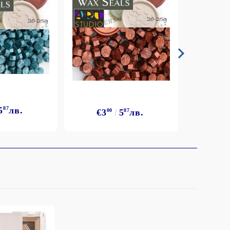
5
87
лв.
€3
€3
00
5
87
лв.