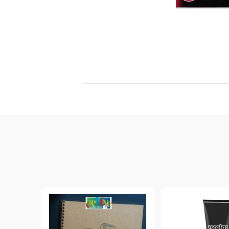
Филц, вълна и пособия за тях
Гумирани листи, пера, шринк пластмаса и др.
Хоби литература
ТАМПОНИ И МАСТИЛА
ДЕКОРАТ
ВОСЪК
Почистващи средства и апликатори за
ГУМЕНИ
мастила
ПОЛИМЕ
MEMENTO - Dye Ink Japan
АКСЕСО
VERSACRAFT - За текстил, дърво,
ПЕЧАТИ 
глина и други
ВОСЪЦИ
VERSAMAGIC - Chalk ink,
Тебеширено мастило
BRILLIANCE - Пигментно мастило