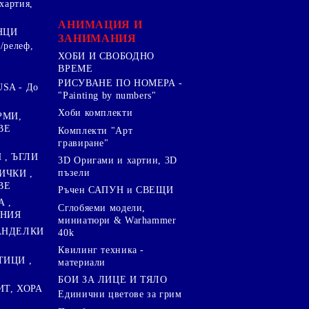
хартия,
.
АНИМАЦИЯ И
НЦИ
ЗАНИМАНИЯ
/релеф,
ХОБИ И СВОБОДНО
ВРЕМЕ
РИСУВАНЕ ПО НОМЕРА -
SA - До
"Painting by numbers"
Хоби комплекти
РМИ,
ВЕ
Комплекти "Арт
гравиране"
, ЪГЛИ
3D Оригами и хартии, 3D
пъзели
ИЧКИ ,
ВЕ
Ръчен САПУН и СВЕЩИ
А ,
Сглобяеми модели,
ЕНИЯ
миниатюри & Warhammer
ПАНДЕЛКИ
40k
Квилинг техника -
ТИЦИ ,
материали
БОИ ЗА ЛИЦЕ И ТЯЛО
ИТ, ХОРА
Единични цветове за грим