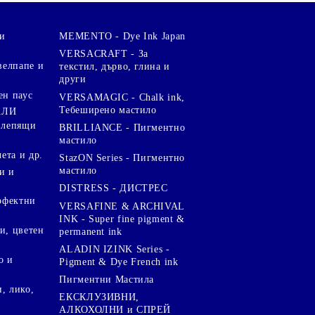
и
MEMENTO - Dye Ink Japan
VERSACRAFT - За
велпапе и
текстил, дърво, глина и
други
ен паус
VERSAMAGIC - Chalk ink,
Тебеширено мастило
АЛИ
 лепящи
BRILLIANCE - Пигментно
мастило
чета и др.
StazON Series - Пигментно
мастило
и и
DISTRESS - ДИСТРЕС
ерфектни
VERSAFINE & ARCHIVAL
INK - Super fine pigment &
и, цветен
permanent ink
ALADIN IZINK Series -
о и
Pigment & Dye French ink
Пигментни Мастила
, лико,
ЕКСКЛУЗИВНИ,
АЛКОХОЛНИ и СПРЕЙ