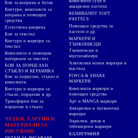
Комплекти сухи и
Бои за коприна и батик
акварелни пастели
Контури, комплекти за
REMBRANDT SOFT
коприна и помощни
PASTELS
средства
Помощни средства за
Естествена коприна
пастели и др.
Бои за текстил
МАРКЕРИ И
Контури и маркери за
ТЪНКОПИСЦИ
текстил
Тънкописци и
Комплекти и помощни
мултилайнери
материали за текстил
Алкохолни копик маркери и
БОИ ЗА ПОРЦЕЛАН,
мастила
СТЪКЛО И КЕРАМИКА
POSCA & SHAKE
Бои за порцелан, стъкло и
МАРКЕРИ
комплекти
Комплекти маркери и
Контури и маркери за
помощни средства
стъкло, порцелан и др.
Арт и MANGA маркери
Трансферни бои за
порцелан и стъкло
Акварелни и пигментни
маркери
ЧЕТКИ, ХАРТИИ И
Акрилни, декор и
МАТЕРИАЛИ ЗА
тебеширени маркери
РИСУВАНЕ
КАЛИГРАФИЯ