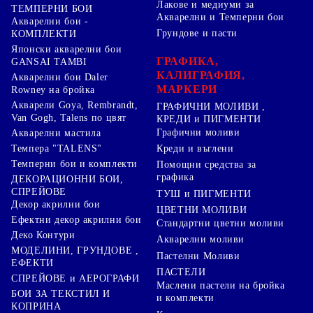
Лакове и медиуми за
ТЕМПЕРНИ БОИ
Акварелни и Темперни бои
Акварелни бои -
Грундове и пасти
КОМПЛЕКТИ
Японски акварелни бои
ГРАФИКА,
GANSAI TAMBI
КАЛИГРАФИЯ,
Акварелни бои Daler
МАРКЕРИ
Rowney на бройка
Акварели Goya, Rembrandt,
ГРАФИЧНИ МОЛИВИ ,
Van Gogh, Talens по цвят
КРЕДИ и ПИГМЕНТИ
Графични моливи
Акварелни мастила
Креди и въглени
Темпера "TALENS"
Темперни бои и комплекти
Помощни средства за
графика
ДЕКОРАЦИОННИ БОИ,
СПРЕЙОВЕ
ТУШ и ПИГМЕНТИ
Декор акрилни бои
ЦВЕТНИ МОЛИВИ
Ефектни декор акрилни бои
Стандартни цветни моливи
Деко Контури
Акварелни моливи
МОДЕЛИНИ, ГРУНДОВЕ ,
Пастелни Моливи
ЕФЕКТИ
ПАСТЕЛИ
СПРЕЙОВЕ и АЕРОГРАФИ
Маслени пастели на бройка
БОИ ЗА ТЕКСТИЛ И
и комплекти
КОПРИНА