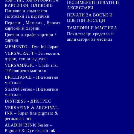
ХАРТИИ, ЗАГОТОВКИ ЗА
ПОЛИМЕРНИ ПЕЧАТИ И
КАРТИЧКИ, ПЛИКОВЕ
АКСЕСОАРИ
Пликове и комплекти
ПЕЧАТИ ЗА ВОСЪК И
заготовки за картички
ЦВЕТНИ ВОСЪЦИ
Перлени , Металик , Брокат
ТАМПОНИ И МАСТИЛА
картони и хартии
Почистващи средства и
Цветни и крафт картони /
апликатори за мастила
хартии
MEMENTO - Dye Ink Japan
VERSACRAFT - За текстил,
дърво, глина и други
VERSAMAGIC - Chalk ink,
Тебеширено мастило
BRILLIANCE - Пигментно
мастило
StazON Series - Пигментно
мастило
DISTRESS - ДИСТРЕС
VERSAFINE & ARCHIVAL
INK - Super fine pigment &
permanent ink
ALADIN IZINK Series -
Pigment & Dye French ink