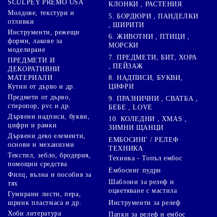
SCULPEY PREMO USA
КЛОНКИ , РАСТЕНИЯ
Молдове, текстури и
5. БОРДЮРИ , ПАНДЕЛКИ
отливки
, ШИРИТИ
Инструменти, режещи
6. ЖИВОТНИ , ПТИЦИ ,
форми, лакове за
МОРСКИ
моделиране
7. ПРЕДМЕТИ, БИТ, ХОРА
ПРЕДМЕТИ И
, ПЕЙЗАЖ
ДЕКОРАТИВНИ
8. НАДПИСИ, БУКВИ,
МАТЕРИАЛИ
ЦИФРИ
Кутии от дърво и др.
Предмети от дърво,
9. ПРАЗНИЧНИ , СВАТБА ,
стиропор, pvc и др.
БЕБЕ , LOVE
Дървени надписи, букви,
10. КОЛЕДНИ , XMAS ,
цифри и рамки
ЗИМНИ ЩАНЦИ
Дървени деко елементи,
ЕМБОСИНГ / РЕЛЕФ
основи и механизми
ТЕХНИКА
Текстил, зебло, бродерия,
Техника - Топъл ембос
помощни средства
Ембосинг пудри
Филц, вълна и пособия за
Шаблони за релеф и
тях
оцветяване с мастила
Гумирани листи, пера,
Инструменти за релеф
шринк пластмаса и др.
Хоби литература
Папки за релеф и ембос