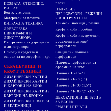
плочи
ПОЗЛАТА, СТЕНОПИС,
ВИТРАЖ
ПЪНЧОВЕ /
Бои за стенопис
ПЕРФОРАТОРИ , РЕЖЕЩИ
Материали за позлата
и ИНСТРУМЕНТИ
Тримери, ножици , резачи
ВИТРАЖНА ТЕХНИКА
ДЪРВОРЕЗБА,
Крафт и хоби пособия
ПИРОГРАФИЯ И
Крафт и хоби инструменти
ЛИНОГРАВЮРА
Бордюрни пънчове/
Инструменти за дърворезба
перфоратори
и линогравюра
Специални пънчове/
Помощни средства и
перфоратори
основи за пирография и др.
Пънчове/перфоратори за
СКРАПБУКИНГ И
оформяне на ъгъл
КРАФТ ТЕХНИКИ
Пънчове 10-16-20
ДИЗАЙНЕРСКИ ХАРТИИ
Пънчове 21-28 (1")
ДИЗАЙНЕРСКИ ХАРТИИ
Пънчове 31- 38 (1,5")
И КАРТОНИ НА БЛОК
Пънчове 41- 88 /2" -3.5" /
ДИЗАЙНЕРСКИ ХАРТИИ /
КАРТОНИ НА БРОЙКА
ДЕКОРАТИВНИ ПЕЧАТИ и
ДИЗАЙНЕРСКИ ТЕФТЕРИ
ЗА ВОСЪК
И БЕЛЕЖНИЦИ
ГУМЕНИ ПЕЧАТИ