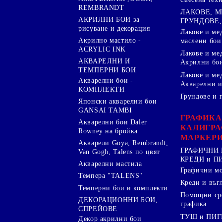
REMBRANDT
ЛАКОВЕ, 
АКРИЛНИ БОИ за
ГРУНДОВЕ,
рисуване и декорация
Лакове и ме
Акрилно мастило -
маслени бои
ACRYLIC INK
Лакове и ме
АКВАРЕЛНИ И
Акрилни бо
ТЕМПЕРНИ БОИ
Лакове и ме
Акварелни бои -
Акварелни и
КОМПЛЕКТИ
Грундове и 
Японски акварелни бои
GANSAI TAMBI
ГРАФИКА
Акварелни бои Daler
КАЛИГРА
Rowney на бройка
МАРКЕР
Акварели Goya, Rembrandt,
ГРАФИЧНИ 
Van Gogh, Talens по цвят
КРЕДИ и 
Акварелни мастила
Графични м
Темпера "TALENS"
Креди и въг
Темперни бои и комплекти
Помощни сре
ДЕКОРАЦИОННИ БОИ,
графика
СПРЕЙОВЕ
ТУШ и ПИ
Декор акрилни бои