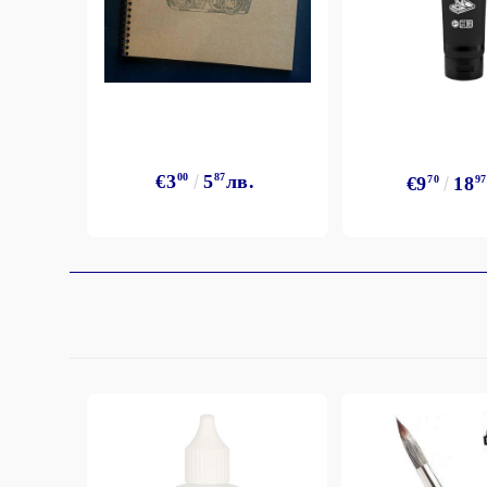
€3
00
5
87
лв.
€9
70
18
97