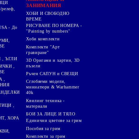
НЦИ
ЗАНИМАНИЯ
/релеф,
ХОБИ И СВОБОДНО
ВРЕМЕ
РИСУВАНЕ ПО НОМЕРА -
SA - До
"Painting by numbers"
Хоби комплекти
РМИ,
ВЕ
Комплекти "Арт
гравиране"
, ЪГЛИ
3D Оригами и хартии, 3D
пъзели
ИЧКИ ,
ВЕ
Ръчен САПУН и СВЕЩИ
А ,
Сглобяеми модели,
ЕНИЯ
миниатюри & Warhammer
ПАНДЕЛКИ
40k
Квилинг техника -
ТИЦИ ,
материали
БОИ ЗА ЛИЦЕ И ТЯЛО
ИТ, ХОРА
Единични цветове за грим
Пособия за грим
КВИ,
Комплекти за грим