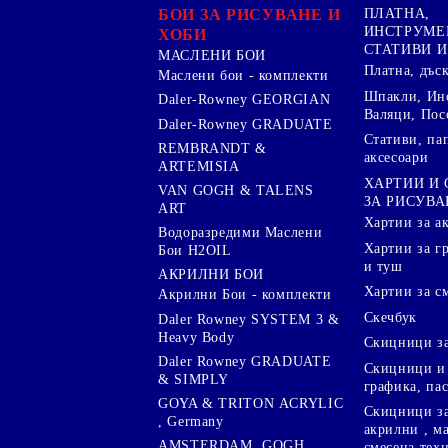
БОИ ЗА РИСУВАНЕ И
ПЛАТНА,
ИНСТРУМЕ
ХОБИ
СТАТИВИ И
МАСЛЕНИ БОИ
Платна, дъс
Маслени бои - комплекти
Шпакли, Ин
Daler-Rowney GEORGIAN
Валяци, Пос
Daler-Rowney GRADUATE
Стативи, па
REMBRANDT &
аксесоари
ARTEMISIA
ХАРТИИ И
VAN GOGH & TALENS
ЗА РИСУВА
ART
Хартии за а
Водоразредими Маслени
Хартии за гр
Бои H2OIL
и туш
АКРИЛНИ БОИ
Хартии за с
Акрилни Бои - комплекти
Скечбук
Daler Rowney SYSTEM 3 &
Heavy Body
Скицници за
Daler Rowney GRADUATE
Скицници и 
& SIMPLY
графика, па
GOYA & TRITON АCRYLIC
Скицници за
, Germany
акрилни , м
AMSTERDAM ,GOGH,
смесена тех