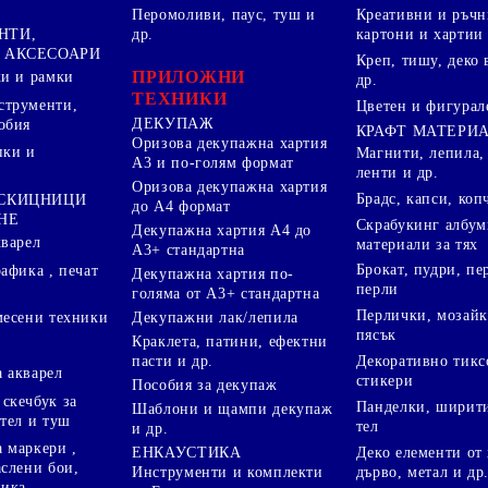
Перомоливи, паус, туш и
Креативни и ръчн
НТИ,
др.
картони и хартии
 АКСЕСОАРИ
Креп, тишу, деко 
ПРИЛОЖНИ
ки и рамки
др.
ТЕХНИКИ
струменти,
Цветен и фигурал
ДЕКУПАЖ
обия
КРАФТ МАТЕРИ
Оризова декупажна хартия
пки и
Магнити, лепила,
А3 и по-голям формат
ленти и др.
Оризова декупажна хартия
Брадс, капси, коп
 СКИЦНИЦИ
до А4 формат
НЕ
Скрабукинг албум
Декупажна хартия А4 до
кварел
материали за тях
А3+ стандартна
Брокат, пудри, п
афика , печат
Декупажна хартия по-
перли
голяма от А3+ стандартна
Перлички, мозайк
Декупажни лак/лепила
месени техники
пясък
Краклета, патини, ефектни
пасти и др.
Декоративно тикс
 акварел
стикери
Пособия за декупаж
скечбук за
Панделки, ширити
Шаблони и щампи декупаж
стел и туш
тел
и др.
 маркери ,
Деко елементи от 
ЕНКАУСТИКА
аслени бои,
дърво, метал и др
Инструменти и комплекти
ника