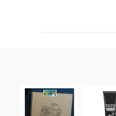
StazON Series - Пигментно мастило
DISTRESS - ДИСТРЕС
VERSAFINE & ARCHIVAL INK -
Super fine pigment & permanent ink
ALADIN IZINK Series - Pigment & Dye
French ink
Пигментни Мастила
ЕКСКЛУЗИВНИ, АЛКОХОЛНИ и
СПРЕЙ