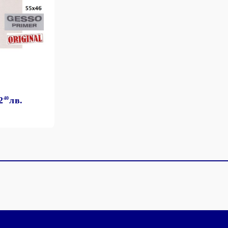
2
40
лв.