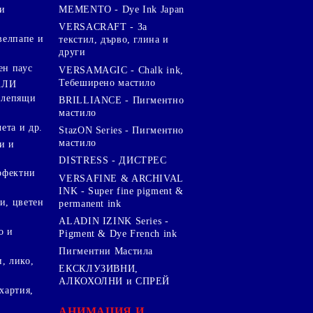
и
MEMENTO - Dye Ink Japan
VERSACRAFT - За
велпапе и
текстил, дърво, глина и
други
ен паус
VERSAMAGIC - Chalk ink,
Тебеширено мастило
АЛИ
 лепящи
BRILLIANCE - Пигментно
мастило
чета и др.
StazON Series - Пигментно
мастило
и и
DISTRESS - ДИСТРЕС
ерфектни
VERSAFINE & ARCHIVAL
INK - Super fine pigment &
и, цветен
permanent ink
ALADIN IZINK Series -
о и
Pigment & Dye French ink
Пигментни Мастила
, лико,
ЕКСКЛУЗИВНИ,
АЛКОХОЛНИ и СПРЕЙ
хартия,
.
АНИМАЦИЯ И