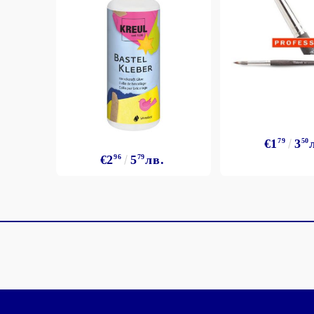
€1
79
3
50
€2
96
5
79
лв.