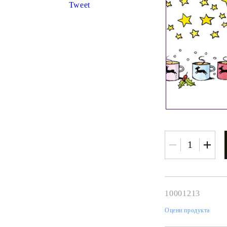
К
Tweet
К
ИВНИ И ПЕЧАТИ ЗА
ХАРТИИ, ЗАГОТОВКИ ЗА
КАРТИЧКИ, ПЛИКОВЕ
 ПЕЧАТИ
Пликове и комплекти загото
картички
РНИ ПЕЧАТИ И
АРИ
Перлени , Металик , Брокат 
хартии
ЗА ВОСЪК И ЦВЕТНИ
Цветни и крафт картони / х
Креативни и ръчни картони 
10001213
Креп, тишу, деко велпапе и д
Оцени продукта
Цветен и фигурален паус