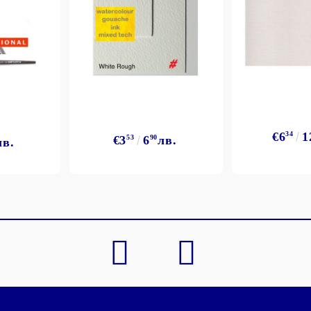
€6
34
1
€3
53
6
90
лв.
лв.