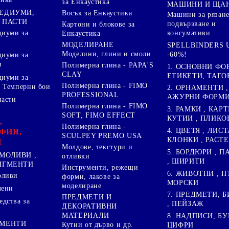
за Енкаустика
МАШИНИ И ЩА
МЕДИУМИ,
Восък за Енкаустика
Машини за рязане
 ПАСТИ
подвързване и
Картони и блокове за
диуми за
консумативи
Енкаустика
МОДЕЛИРАНЕ
SPELLBINDERS U
Моделини, глини и смоли
-60%!
диуми за
и
Полимерна глина - PAPA'S
1. ОСНОВНИ ФО
CLAY
ЕТИКЕТИ, ТАГО
диуми за
Полимерна глина - FIMO
 Темперни бои
2. ОРНАМЕНТИ ,
PROFESSIONAL
АЖУРНИ ФОРМИ 
пасти
Полимерна глина - FIMO
3. РАМКИ , КАРТ
SOFT, FIMO EFFECT
КУТИИ , ПЛИКО
,
Полимерна глина -
4. ЦВЕТЯ , ЛИСТ
ФИЯ,
SCULPEY PREMO USA
КЛОНКИ , РАСТ
И
Молдове, текстури и
5. БОРДЮРИ , 
МОЛИВИ ,
отливки
, ШИРИТИ
ПИГМЕНТИ
Инструменти, режещи
6. ЖИВОТНИ , П
оливи
форми, лакове за
МОРСКИ
моделиране
лени
7. ПРЕДМЕТИ, Б
ПРЕДМЕТИ И
дства за
, ПЕЙЗАЖ
ДЕКОРАТИВНИ
МАТЕРИАЛИ
8. НАДПИСИ, БУ
ГМЕНТИ
Кутии от дърво и др.
ЦИФРИ