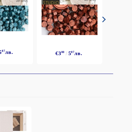
5
87
лв.
€3
€3
00
5
87
лв.